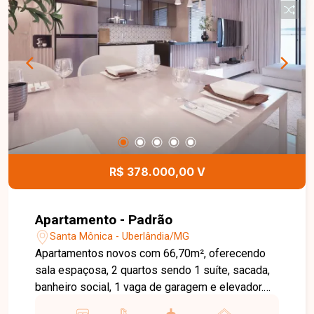
acabamento de excelente qualidade. Localizado
em uma das regiões mais privilegiadas de
Uberlândia, o Residencial Aurora está próximo de
tudo o que você precisa: comércios, serviços,
escolas e vias de acesso rápido. Nossa equipe
está pronta para tirar suas dúvidas e te
acompanhar em cada etapa do processo. Fale
conosco pelo telefone ou WhatsApp: (34) 3230-
9914, ou, se preferir, venha até uma de nossas
unidades e converse pessoalmente com um dos
R$ 378.000,00 V
nossos consultores. Estamos aqui para te ajudar
a encontrar o imóvel ideal!
Apartamento - Padrão
Santa Mônica - Uberlândia/MG
Apartamentos novos com 66,70m², oferecendo
sala espaçosa, 2 quartos sendo 1 suíte, sacada,
banheiro social, 1 vaga de garagem e elevador.
Conforto, praticidade e uma planta bem