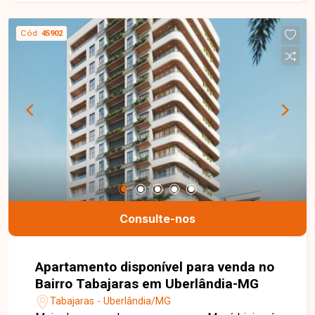
essência de pertencimento. Aqui, você encontrará
o equilíbrio entre natureza e arquitetura, entre lar
Cód.
45902
e futuro. Baru será sua casa. E também seu ponto
de partida. Um lugar para criar memórias, gerar
frutos e estender suas raízes com confiança e
tranquilidade. Nossa equipe está pronta para tirar
suas dúvidas e te acompanhar em cada etapa do
processo. Fale conosco pelo telefone ou
WhatsApp: (34) 3230-9900, ou, se preferir, venha
até uma de nossas unidades e converse
pessoalmente com um dos nossos consultores.
Estamos aqui para te ajudar a encontrar o imóvel
ideal!
Consulte-nos
Apartamento disponível para venda no
Bairro Tabajaras em Uberlândia-MG
Tabajaras - Uberlândia/MG