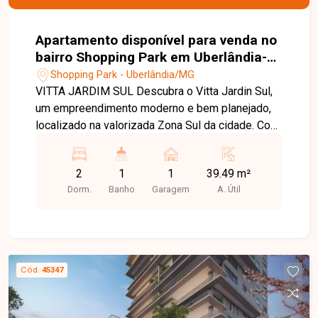
Apartamento disponível para venda no
bairro Shopping Park em Uberlândia-
MG
Shopping Park - Uberlândia/MG
VITTA JARDIM SUL Descubra o Vitta Jardin Sul,
um empreendimento moderno e bem planejado,
localizado na valorizada Zona Sul da cidade. Com
apartamentos de 39,42m², o projeto oferece
plantas inteligentes que otimizam os espaços,
2
1
1
39.49 m²
proporcionando mais conforto e funcionalidade
Dorm.
Banho
Garagem
A. Útil
para o dia a dia. Ideal para quem busca morar
com qualidade de vida em uma região em
constante crescimento, o Vitta Jardin Sul
combina localização estratégica, infraestrutura
completa e o respaldo de um projeto feito para
Cód.
45347
viver com tranquilidade e praticidade. Nossa
equipe está pronta para tirar suas dúvidas e te
acompanhar em cada etapa do processo. Fale