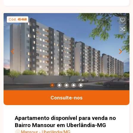
onde elegância e bem-estar se encontram.
Privacidade e encanto para momentos
inesquecíveis, com ambientes reservados,
Cód.
45468
banhados pela luz natural e cercados por um
paisagismo tropical exuberante, o cenário ideal
para viver experiências memoráveis. Nossa
equipe está pronta para tirar suas dúvidas e te
acompanhar em cada etapa do processo. Fale
conosco pelo telefone ou WhatsApp: (34) 3230-
9900, ou, se preferir, venha até uma de nossas
unidades e converse pessoalmente com um dos
nossos consultores. Estamos aqui para te ajudar
a encontrar o imóvel ideal!
Consulte-nos
Apartamento disponível para venda no
Bairro Mansour em Uberlândia-MG
Mansour - Uberlândia/MG