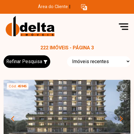
Área do Cliente
|
222 IMÓVEIS - PÁGINA 3
Refinar Pesquisa
Cód.
45945