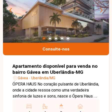
conosco pelo telefone ou WhatsApp: (34) 3230-
9914, ou, se preferir, venha até uma de nossas
unidades e converse pessoalmente com um dos
nossos consultores. Estamos aqui para te ajudar
a encontrar o imóvel ideal!
Consulte-nos
Apartamento disponível para venda no
bairro Gávea em Uberlândia-MG
Gávea - Uberlândia/MG
ÓPERA HAUS No coração pulsante de Uberlândia,
onde a cidade ressoa como uma verdadeira
sinfonia de luzes e sons, nasce o Ópera Haus. O
primeiro grande ato do Belgravia Park. Um
empreendimento que vai muito além do comum: