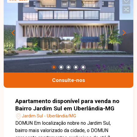
independentes garantem mais privacidade, bem-
estar e exclusividade. Nossa equipe está pronta
para tirar suas dúvidas e te acompanhar em cada
etapa do processo. Fale conosco pelo telefone
ou WhatsApp: (34) 3230-9900, ou, se preferir,
venha até uma de nossas unidades e converse
pessoalmente com um dos nossos consultores.
Estamos aqui para te ajudar a encontrar o imóvel
ideal!
Consulte-nos
Apartamento disponível para venda no
Bairro Jardim Sul em Uberlândia-MG
Jardim Sul - Uberlândia/MG
DOMUN Em localização nobre no Jardim Sul,
bairro mais valorizado da cidade, o DOMUN