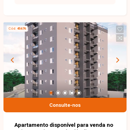
um entorno tranquilo e arborizado, é o lugar
perfeito para morar bem ou investir com
segurança e alto potencial de valorização.
Casa`Alta: mais do que um endereço, um
Cód.
45676
patrimônio. Nossa equipe está pronta para tirar
suas dúvidas e te acompanhar em cada etapa do
processo. Fale conosco pelo telefone ou
WhatsApp: (34) 3230-9900, ou, se preferir, venha
até uma de nossas unidades e converse
pessoalmente com um dos nossos consultores.
Estamos aqui para te ajudar a encontrar o imóvel
ideal!
Consulte-nos
Apartamento disponível para venda no