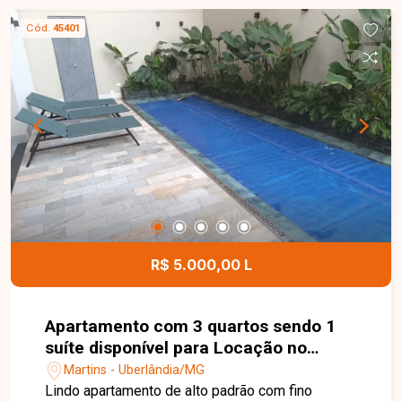
Cód.
45401
R$ 5.000,00 L
Apartamento com 3 quartos sendo 1
suíte disponível para Locação no
bairro Martins em Uberlândia - MG.
Martins - Uberlândia/MG
Lindo apartamento de alto padrão com fino