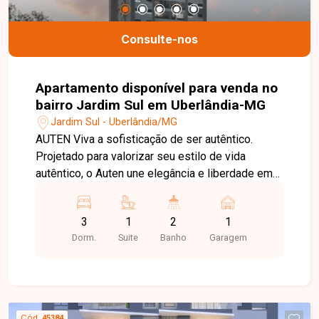
Consulte-nos
Apartamento disponível para venda no
bairro Jardim Sul em Uberlândia-MG
Jardim Sul - Uberlândia/MG
AUTEN Viva a sofisticação de ser autêntico.
Projetado para valorizar seu estilo de vida
autêntico, o Auten une elegância e liberdade em
cada detalhe. Apartamentos de 2 e 3 dormitórios,
com plantas de 68 m² a 81 m², oferecem
3
1
2
1
conforto, amplitude e funcionalidade em um
Dorm.
Suite
Banho
Garagem
refúgio urbano de alto padrão. Infraestrutura
moderna com medição individual de consumo,
Wi-Fi nas áreas comuns e entrada imponente
com pergolado arquitetônico. Lazer completo,
ambientes climatizados e entradas
Cód.
45384