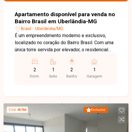
Apartamento disponível para venda no
Bairro Brasil em Uberlândia-MG
Brasil - Uberlândia/MG
É um empreendimento moderno e exclusivo,
localizado no coração do Bairro Brasil. Com uma
única torre servida por elevador, o residencial
oferece 04 tipologias diferentes de
apartamentos, pensadas para atender a diversos
2
1
2
1
estilos de vida e necessidades familiares.
Dorm.
Suite
Banho
Garagem
Destaque para a área de convivência versátil no
terraço, ideal para momentos especiais. O
espaço conta com salão de festas e área
gourmet integrada, perfeito para
confraternizações com vista privilegiada. Além
Cód.
45766
Exclusivo
disso, o Andrade Residence oferece vagas de
garagem para 01 ou 02 veículos, proporcionando
mais comodidade e segurança aos moradores.