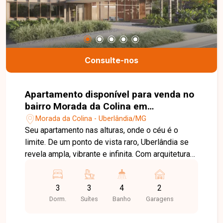
pessoalmente com um dos nossos consultores.
Estamos aqui para te ajudar a encontrar o imóvel
ideal!
Consulte-nos
Apartamento disponível para venda no
bairro Morada da Colina em
Uberlândia-MG
Morada da Colina - Uberlândia/MG
Seu apartamento nas alturas, onde o céu é o
limite. De um ponto de vista raro, Uberlândia se
revela ampla, vibrante e infinita. Com arquitetura
atemporal e linhas que encantam do primeiro ao
último olhar, cada detalhe foi pensado para
3
3
4
2
impressionar. Localizado em um dos bairros
Dorm.
Suítes
Banho
Garagens
mais charmosos e tranquilos da cidade, o Nuage
Altamira posiciona você em um cenário único,