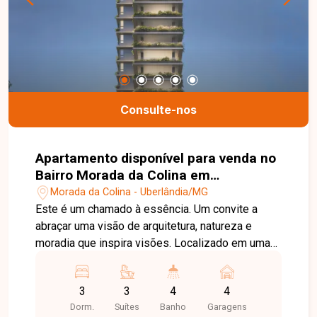
ideal!
Consulte-nos
Apartamento disponível para venda no
Bairro Morada da Colina em
Uberlândia-MG
Morada da Colina - Uberlândia/MG
Este é um chamado à essência. Um convite a
abraçar uma visão de arquitetura, natureza e
moradia que inspira visões. Localizado em uma
das regiões mais valorizadas de Uberlândia, o
Casa`Alta oferece o equilíbrio ideal entre
3
3
4
4
conforto, elegância e qualidade de vida. Com
Dorm.
Suítes
Banho
Garagens
arquitetura moderna, áreas de lazer completas e