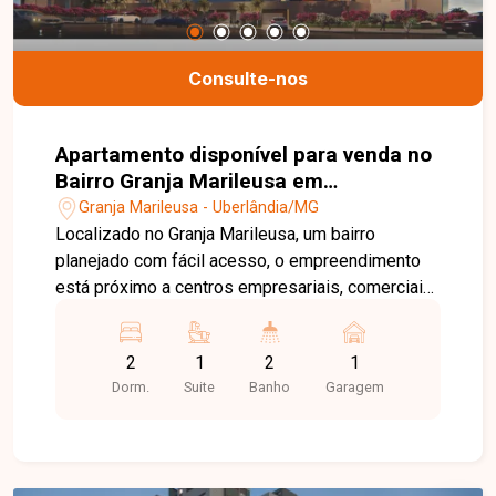
um dos nossos consultores. Estamos aqui para
te ajudar a encontrar o imóvel ideal!
Consulte-nos
Apartamento disponível para venda no
Bairro Granja Marileusa em
Uberlândia-MG
Granja Marileusa - Uberlândia/MG
Localizado no Granja Marileusa, um bairro
planejado com fácil acesso, o empreendimento
está próximo a centros empresariais, comerciais
e educacionais, oferecendo comodidade e
praticidade para o dia a dia. Além disso, conta
2
1
2
1
com 740 m² de área de reserva e diversas
Dorm.
Suite
Banho
Garagem
opções de lazer ao redor. O residencial
apresenta diferentes tipologias de apartamentos
com layouts flexíveis, pensados para se adaptar
às necessidades dos moradores. A infraestrutura