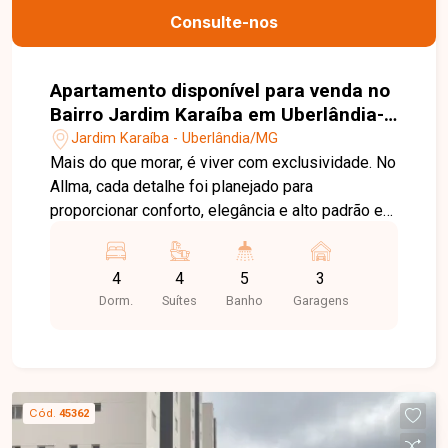
Consulte-nos
Apartamento disponível para venda no
Bairro Jardim Karaíba em Uberlândia-
MG
Jardim Karaíba - Uberlândia/MG
Mais do que morar, é viver com exclusividade. No
Allma, cada detalhe foi planejado para
proporcionar conforto, elegância e alto padrão em
um ambiente único, ideal para quem busca
qualidade de vida com estilo. Apartamentos de 3
4
4
5
3
a 5 suítes, com plantas amplas de 170 m² a 349
Dorm.
Suítes
Banho
Garagens
m², entregues com acabamento premium, em uma
localização estratégica. Um produto exclusivo
que une valorização patrimonial e bem-estar
completo.
Cód.
45362