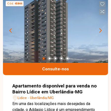
de lazer é completa e inclui playground, cinema,
Cód.
45844
salão de festas adulto e infantil, piscina, sala de
reuniões, sala de estudos, brinquedoteca,
academia, espaço gourmet, espaço grill, salão de
jogos e quadra esportiva. Nossa equipe está
pronta para tirar suas dúvidas e te acompanhar
em cada etapa do processo. Fale conosco pelo
telefone ou WhatsApp: (34) 3230-9914, ou, se
preferir, venha até uma de nossas unidades e
converse pessoalmente com um dos nossos
consultores. Estamos aqui para te ajudar a
encontrar o imóvel ideal!
Consulte-nos
Apartamento disponível para venda no
Bairro Lídice em Uberlândia-MG
Lidice - Uberlândia/MG
Em uma das localizações mais desejadas da
cidade, o Addagio Lídice é um empreendimento