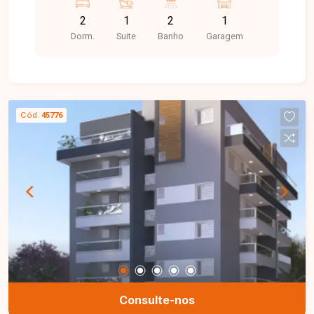
distribuída para o seu dia a dia.
2
1
2
1
Dorm.
Suite
Banho
Garagem
Cód.
45776
Consulte-nos