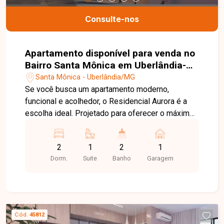
ideal!
Consulte-nos
Apartamento disponível para venda no
Bairro Santa Mônica em Uberlândia-
MG
Santa Mônica - Uberlândia/MG
Se você busca um apartamento moderno,
funcional e acolhedor, o Residencial Aurora é a
escolha ideal. Projetado para oferecer o máximo
em conforto e praticidade, este empreendimento
une design contemporâneo, acabamentos de alto
2
1
2
1
padrão e ambientes planejados para o bem-estar
Dorm.
Suite
Banho
Garagem
da sua família. Os apartamentos contam com
dois quartos, sendo uma suíte, cozinha americana
e sacada. As plantas foram inteligentemente
desenvolvidas para aproveitar cada metro
quadrado, com opções que variam de 52 m² a 67
Cód.
45812
m², proporcionando espaços bem distribuídos e