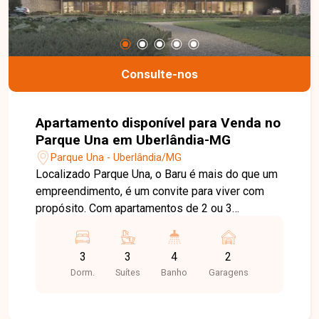
Consulte-nos
Apartamento disponível para Venda no
Parque Una em Uberlândia-MG
Parque Una - Uberlândia/MG
Localizado Parque Una, o Baru é mais do que um
empreendimento, é um convite para viver com
propósito. Com apartamentos de 2 ou 3
dormitórios e studios versáteis, oferece opções
ideais para diferentes estilos de vida, sempre
3
3
4
2
com a rentabilidade certa e a solidez de um
Dorm.
Suítes
Banho
Garagens
investimento seguro. Inspirado no fruto do
Cerrado que regenera o solo por onde passa, o
Baru é um lar que carrega perfume de vida nova e