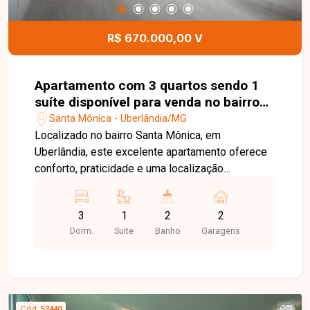
R$ 670.000,00 V
Apartamento com 3 quartos sendo 1
suíte disponível para venda no bairro
Santa Mônica em Uberlândia-MG
Santa Mônica - Uberlândia/MG
Localizado no bairro Santa Mônica, em
Uberlândia, este excelente apartamento oferece
conforto, praticidade e uma localização
privilegiada em uma das regiões mais
valorizadas da cidade. O bairro conta com ampla
3
1
2
2
infraestrutura, próximo a supermercados,
Dorm.
Suite
Banho
Garagens
escolas, farmácias, universidades e diversos
serviços, proporcionando mais comodidade para
o dia a dia. O imóvel possui ambientes amplos e
bem distribuídos, contando com sala espaçosa e
sacada, ideal para momentos de descanso e
Cód.
52440