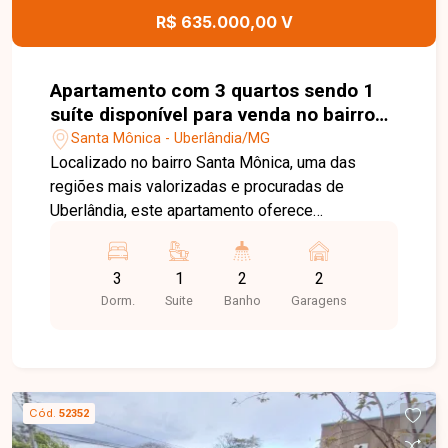
agende sua visita!
R$ 635.000,00 V
Apartamento com 3 quartos sendo 1
suíte disponível para venda no bairro
Santa Mônica em Uberlândia-MG
Santa Mônica - Uberlândia/MG
Localizado no bairro Santa Mônica, uma das
regiões mais valorizadas e procuradas de
Uberlândia, este apartamento oferece
praticidade, conforto e excelente infraestrutura
ao seu redor. O bairro conta com fácil acesso às
3
1
2
2
principais vias da cidade, além de estar próximo
Dorm.
Suite
Banho
Garagens
a universidades, escolas, supermercados,
farmácias, restaurantes e diversos serviços
essenciais para o dia a dia. O imóvel possui
ambientes amplos e bem distribuídos, contando
com sala espaçosa que proporciona conforto
Cód.
52352
para receber familiares e amigos. São 3 quartos