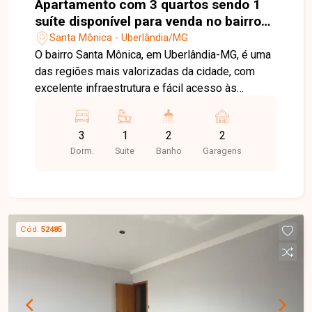
Apartamento com 3 quartos sendo 1
suíte disponível para venda no bairro
Santa Mônica em Uberlândia-MG
Santa Mônica - Uberlândia/MG
O bairro Santa Mônica, em Uberlândia-MG, é uma
das regiões mais valorizadas da cidade, com
excelente infraestrutura e fácil acesso às
principais avenidas. O bairro conta com
universidades, supermercados, escolas,
3
1
2
2
farmácias, restaurantes e diversos serviços,
Dorm.
Suite
Banho
Garagens
proporcionando praticidade e qualidade de vida.
Apartamento com sala ampla, sacada, 03 quartos,
sendo 01 suíte, banheiro social, cozinha
separada, área de serviço e 02 vagas de
garagem em gaveta. O imóvel oferece ambientes
Cód.
52485
amplos e bem distribuídos, ideal para quem
busca conforto e funcionalidade em uma
excelente localização. Entre em contato para
mais informações e agende uma visita para
conhecer este excelente apartamento.