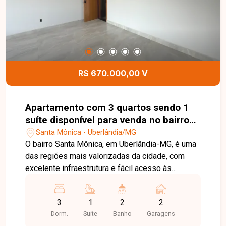
R$ 670.000,00 V
Apartamento com 3 quartos sendo 1
suíte disponível para venda no bairro
Santa Mônica em Uberlândia-MG
Santa Mônica - Uberlândia/MG
O bairro Santa Mônica, em Uberlândia-MG, é uma
das regiões mais valorizadas da cidade, com
excelente infraestrutura e fácil acesso às
principais avenidas. O bairro conta com
universidades, supermercados, escolas,
3
1
2
2
farmácias, restaurantes e diversos serviços,
Dorm.
Suite
Banho
Garagens
proporcionando praticidade e qualidade de vida.