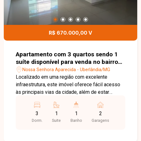
R$ 670.000,00 V
Apartamento com 3 quartos sendo 1
suíte disponível para venda no bairro
em Uberlândia-MG
Nossa Senhora Aparecida - Uberlândia/MG
Localizado em uma região com excelente
infraestrutura, este imóvel oferece fácil acesso
às principais vias da cidade, além de estar
próximo a supermercados, escolas, farmácias,
restaurantes, academias e diversos serviços,
3
1
1
2
proporcionando mais praticidade, conforto e
Dorm.
Suite
Banho
Garagens
qualidade de vida para toda a família. Sala ampla
para ambientes de convivência, 3 quartos, sendo
1 suíte, banheiro social, cozinha, área de serviço