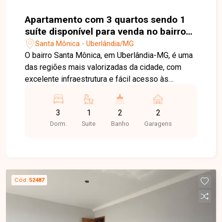
Apartamento com 3 quartos sendo 1
suíte disponível para venda no bairro
Santa Mônica em Uberlândia-MG
Santa Mônica - Uberlândia/MG
O bairro Santa Mônica, em Uberlândia-MG, é uma
das regiões mais valorizadas da cidade, com
excelente infraestrutura e fácil acesso às
principais avenidas. O bairro conta com
universidades, supermercados, escolas,
3
1
2
2
farmácias, restaurantes e diversos serviços,
Dorm.
Suite
Banho
Garagens
proporcionando praticidade e qualidade de vida.
Apartamento com sala ampla, sacada, 03 quartos,
sendo 01 suíte, banheiro social, cozinha
separada, área de serviço e 02 vagas de
garagem em gaveta. O imóvel oferece ambientes
Cód.
52487
amplos e bem distribuídos, ideal para quem
busca conforto e funcionalidade em uma
excelente localização. Entre em contato para
mais informações e agende uma visita para