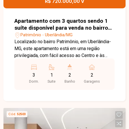
R$ 720.000,00 V
Apartamento com 3 quartos sendo 1
suíte disponível para venda no bairro
Patrimônio em Uberlândia-MG
Patrimônio - Uberlândia/MG
Localizado no bairro Patrimônio, em Uberlândia-
MG, este apartamento está em uma região
privilegiada, com fácil acesso ao Centro e às
principais avenidas da cidade. O bairro oferece
excelente infraestrutura, estando próximo a
3
1
2
2
supermercados, escolas, universidades,
Dorm.
Suite
Banho
Garagens
restaurantes, farmácias e diversos serviços,
proporcionando praticidade e qualidade de vida
para toda a família. O imóvel possui 96 m² de
área privativa e dispõe de sala ampla, 03 quartos,
sendo 02 suítes, incluindo uma suíte máster com
Cód.
52503
sacada e ar-condicionado instalado, além de
banheiro social, cozinha funcional, área de