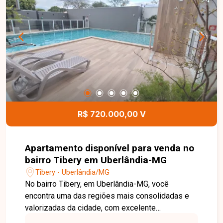
com armários planejados, sendo 1 suíte, além de
banheiro social, oferecendo praticidade e
comodidade para toda a família. A cozinha
planejada dispõe de armários que garantem
melhor organização e funcionalidade,
complementada por área de serviço
independente. O apartamento conta ainda com 2
vagas de garagem e elevador, agregando mais
conforto e acessibilidade aos moradores. Uma
excelente oportunidade para quem busca um
R$ 720.000,00 V
imóvel bem localizado, funcional e pronto para
morar. Entre em contato e agende sua visita.
Apartamento disponível para venda no
bairro Tibery em Uberlândia-MG
Tibery - Uberlândia/MG
No bairro Tibery, em Uberlândia-MG, você
encontra uma das regiões mais consolidadas e
valorizadas da cidade, com excelente
infraestrutura, fácil acesso às principais