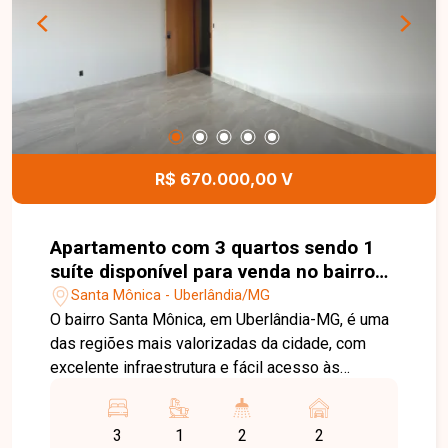
conhecer este excelente apartamento.
R$ 670.000,00 V
Apartamento com 3 quartos sendo 1
suíte disponível para venda no bairro
Santa Mônica em Uberlândia-MG
Santa Mônica - Uberlândia/MG
O bairro Santa Mônica, em Uberlândia-MG, é uma
das regiões mais valorizadas da cidade, com
excelente infraestrutura e fácil acesso às
principais avenidas. O bairro conta com
universidades, supermercados, escolas,
3
1
2
2
farmácias, restaurantes e diversos serviços,