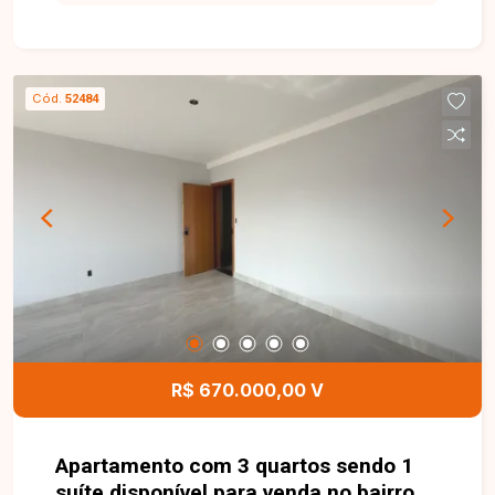
Apartamento com sala ampla, sacada, 03 quartos,
sendo 01 suíte, banheiro social, cozinha
separada, área de serviço e 02 vagas de
garagem em gaveta. O imóvel oferece ambientes
Cód.
52484
amplos e bem distribuídos, ideal para quem
busca conforto e funcionalidade em uma
excelente localização. Entre em contato para
mais informações e agende uma visita para
conhecer este excelente apartamento.
R$ 670.000,00 V
Apartamento com 3 quartos sendo 1
suíte disponível para venda no bairro