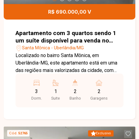
visita e venha conhecer todos os detalhes deste
imóvel.
R$ 690.000,00 V
Apartamento com 3 quartos sendo 1
um suíte disponível para venda no
bairro Santa Mônica em Uberlândia-
Santa Mônica - Uberlândia/MG
MG
Localizado no bairro Santa Mônica, em
Uberlândia-MG, este apartamento está em uma
das regiões mais valorizadas da cidade, com
excelente infraestrutura, fácil acesso às
principais vias e proximidade com universidades,
3
1
2
2
supermercados, escolas, farmácias, restaurantes
Dorm.
Suite
Banho
Garagens
e diversos comércios e serviços, proporcionando
praticidade e qualidade de vida. O imóvel conta
com sala ampla em dois ambientes integrada à
sacada gourmet, cozinha, área de serviço, 03
quartos, sendo 01 suíte, banheiro social e 02
Cód.
52765
Exclusivo
vagas de garagem cobertas com tomadas para