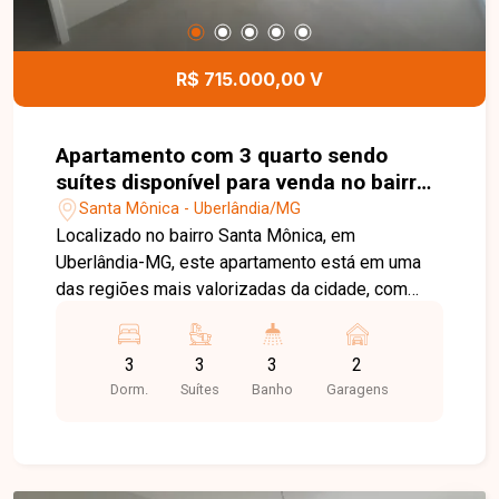
manutenção e limpeza das áreas comuns, com
água e energia das áreas comuns inclusas na
taxa condominial. O prédio possui apenas quatro
R$ 715.000,00 V
pavimentos, garantindo um ambiente tranquilo e
exclusivo. O imóvel conta ainda com 04 vagas de
garagem, sendo 02 cobertas e 02 descobertas.
Apartamento com 3 quarto sendo
Entre em contato para mais informações e
suítes disponível para venda no bairro
agende uma visita para conhecer esta excelente
Santa Mônica em Uberlânida-MG
Santa Mônica - Uberlândia/MG
cobertura.
Localizado no bairro Santa Mônica, em
Uberlândia-MG, este apartamento está em uma
das regiões mais valorizadas da cidade, com
excelente infraestrutura, fácil acesso às
principais vias e proximidade com universidades,
3
3
3
2
supermercados, escolas, farmácias, restaurantes
Dorm.
Suítes
Banho
Garagens
e diversos comércios e serviços, proporcionando
praticidade e qualidade de vida. O imóvel conta
com sala ampla integrada à sacada gourmet com
churrasqueira, cozinha, área de serviço, lavabo,