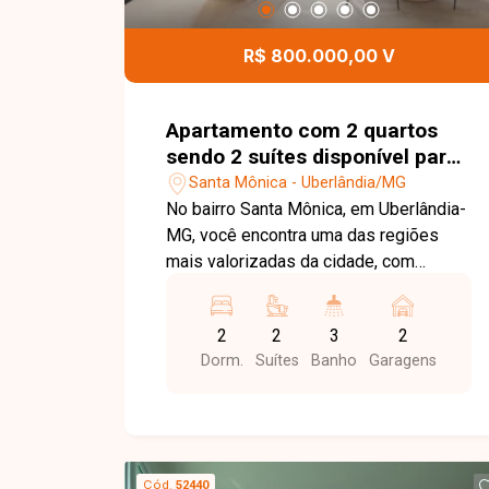
comodidade e opções de lazer aos
moradores. Esta é uma excelente
R$ 800.000,00 V
oportunidade para quem busca um
apartamento moderno, funcional e muito
bem localizado no bairro Santa Mônica.
Apartamento com 2 quartos
Agende uma visita e venha conhecer
sendo 2 suítes disponível para
todos os detalhes deste imóvel.
venda no bairro Santa Mônica
Santa Mônica - Uberlândia/MG
em Uberlândia-MG
No bairro Santa Mônica, em Uberlândia-
MG, você encontra uma das regiões
mais valorizadas da cidade, com
excelente infraestrutura, proximidade
com a Universidade Federal de
2
2
3
2
Uberlândia, supermercados,
Dorm.
Suítes
Banho
Garagens
restaurantes, comércios e diversos
serviços, além de fácil acesso às
principais vias, tornando o bairro uma
escolha ideal para quem busca
praticidade, valorização e qualidade de
Cód.
52440