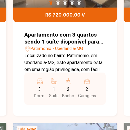
espaço kids, proporcionando mais
comodidade e opções de lazer para
R$ 720.000,00 V
toda a família. Esta é uma excelente
oportunidade para quem busca um
apartamento moderno, confortável e
Apartamento com 3 quartos
muito bem localizado no bairro Santa
sendo 1 suíte disponível para
Mônica. Agende uma visita e venha
venda no bairro Patrimônio em
Patrimônio - Uberlândia/MG
conhecer todos os detalhes deste
Uberlândia-MG
Localizado no bairro Patrimônio, em
imóvel.
Uberlândia-MG, este apartamento está
em uma região privilegiada, com fácil
acesso ao Centro e às principais
avenidas da cidade. O bairro oferece
3
1
2
2
excelente infraestrutura, estando
Dorm.
Suite
Banho
Garagens
próximo a supermercados, escolas,
universidades, restaurantes, farmácias
e diversos serviços, proporcionando
praticidade e qualidade de vida para
toda a família. O imóvel possui 96 m²
Cód.
52352