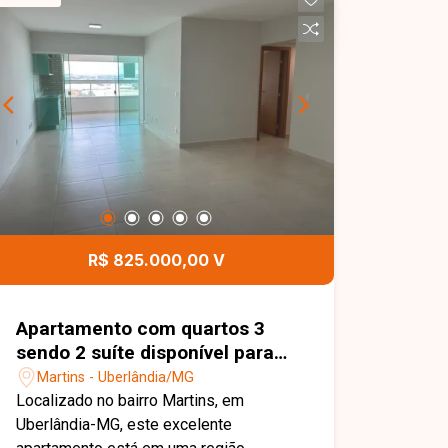
área de serviço. Conta ainda com 1
vaga de garagem, oferecendo mais
comodidade no dia a dia. O condomínio
possui estrutura moderna e área de
lazer completa, ideal para quem busca
conforto, segurança e bem-estar. Entre
em contato com a equipe da Delta
Imóveis e agende sua visita para
conhecer essa oportunidade.
R$ 825.000,00 V
Apartamento com quartos 3
sendo 2 suíte disponível para
venda no bairro Martins em
Martins - Uberlândia/MG
Uberlândia-MG
Localizado no bairro Martins, em
Uberlândia-MG, este excelente