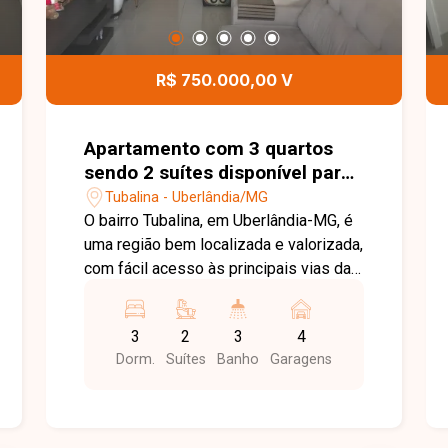
R$ 750.000,00 V
Apartamento com 3 quartos
sendo 2 suítes disponível para
venda no bairro Tubalina em
Tubalina - Uberlândia/MG
Uberlândia-MG
O bairro Tubalina, em Uberlândia-MG, é
uma região bem localizada e valorizada,
com fácil acesso às principais vias da
cidade e proximidade ao Praia Clube.
Conta com ampla infraestrutura de
3
2
3
4
comércios, escolas, supermercados e
Dorm.
Suítes
Banho
Garagens
serviços, proporcionando praticidade e
qualidade de vida. Excelente cobertura
com aproximadamente 133m² de área
útil e 29,90m² de área descoberta,