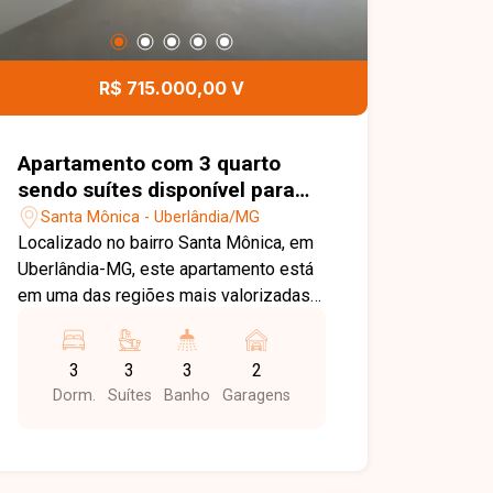
R$ 715.000,00 V
Apartamento com 3 quarto
sendo suítes disponível para
venda no bairro Santa Mônica
Santa Mônica - Uberlândia/MG
em Uberlânida-MG
Localizado no bairro Santa Mônica, em
Uberlândia-MG, este apartamento está
em uma das regiões mais valorizadas
da cidade, com excelente infraestrutura,
fácil acesso às principais vias e
3
3
3
2
proximidade com universidades,
Dorm.
Suítes
Banho
Garagens
supermercados, escolas, farmácias,
restaurantes e diversos comércios e
serviços, proporcionando praticidade e
qualidade de vida. O imóvel conta com