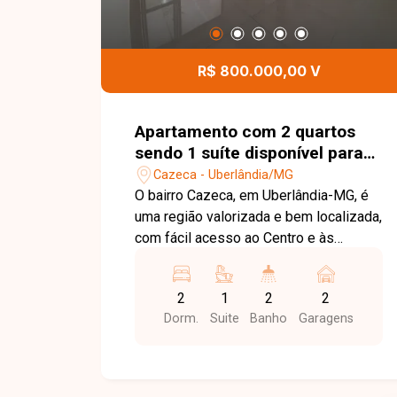
R$ 800.000,00 V
Apartamento com 2 quartos
sendo 1 suíte disponível para
venda no bairro Cazeca em
Cazeca - Uberlândia/MG
Uberlândia-MG
O bairro Cazeca, em Uberlândia-MG, é
uma região valorizada e bem localizada,
com fácil acesso ao Centro e às
principais avenidas da cidade. Conta
com ampla infraestrutura de comércios,
2
1
2
2
supermercados, escolas, farmácias e
Dorm.
Suite
Banho
Garagens
diversos serviços, oferecendo
praticidade e qualidade de vida.
Apartamento com excelente
acabamento, moderno e muito bem