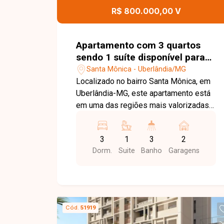
comodidade e segurança aos
R$ 800.000,00 V
moradores. Uma excelente
oportunidade para quem busca um
apartamento completo, bem localizado
Apartamento com 3 quartos
e pronto para morar. Entre em contato
sendo 1 suíte disponível para
para mais informações e agende sua
venda no bairro Santa Mônica
Santa Mônica - Uberlândia/MG
visita!
em Uberlândia-MG
Localizado no bairro Santa Mônica, em
Uberlândia-MG, este apartamento está
em uma das regiões mais valorizadas
da cidade, oferecendo ampla
infraestrutura, fácil acesso à UFU,
3
1
3
2
supermercados, farmácias,
Dorm.
Suite
Banho
Garagens
restaurantes, centros comerciais e
diversas opções de serviços. Uma
localização estratégica para quem
busca praticidade, mobilidade e
qualidade de vida. Com
Cód.
51919
aproximadamente 95 m² de área