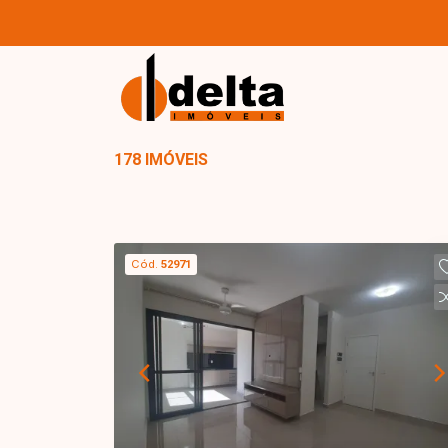
178 IMÓVEIS
Cód.
52971