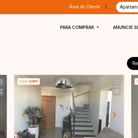
Área do Cliente
|
PARA COMPRAR
ANUNCIE S
Re
Cód.
52893