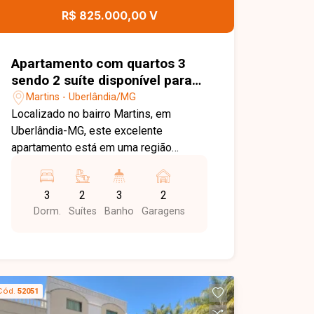
conhecer este excelente apartamento.
R$ 825.000,00 V
Apartamento com quartos 3
sendo 2 suíte disponível para
venda no bairro Martins em
Martins - Uberlândia/MG
Uberlândia-MG
Localizado no bairro Martins, em
Uberlândia-MG, este excelente
apartamento está em uma região
privilegiada da cidade, com fácil
acesso a supermercados, escolas,
3
2
3
2
hospitais, farmácias, restaurantes e
Dorm.
Suítes
Banho
Garagens
diversos serviços essenciais. A
localização oferece praticidade e
comodidade para quem busca
qualidade de vida e mobilidade no dia a
dia. Com 115,06 m² de área privativa, o
Cód.
52051
imóvel possui ambientes amplos e