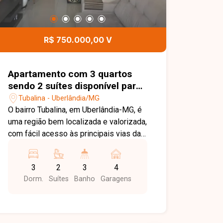
R$ 750.000,00 V
Apartamento com 3 quartos
sendo 2 suítes disponível para
venda no bairro Tubalina em
Tubalina - Uberlândia/MG
Uberlândia-MG
O bairro Tubalina, em Uberlândia-MG, é
uma região bem localizada e valorizada,
com fácil acesso às principais vias da
cidade e proximidade ao Praia Clube.
Conta com ampla infraestrutura de
3
2
3
4
comércios, escolas, supermercados e
Dorm.
Suítes
Banho
Garagens
serviços, proporcionando praticidade e
qualidade de vida. Excelente cobertura
com aproximadamente 133m² de área
útil e 29,90m² de área descoberta,