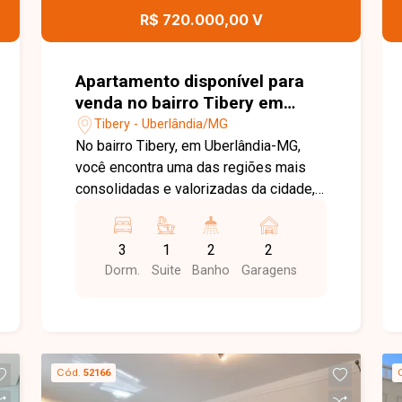
conhecer este excelente apartamento.
R$ 720.000,00 V
Apartamento disponível para
venda no bairro Tibery em
Uberlândia-MG
Tibery - Uberlândia/MG
No bairro Tibery, em Uberlândia-MG,
você encontra uma das regiões mais
consolidadas e valorizadas da cidade,
com excelente infraestrutura, fácil
acesso às principais avenidas, além de
3
1
2
2
ampla oferta de comércios,
Dorm.
Suite
Banho
Garagens
supermercados, escolas, serviços e
opções de lazer, garantindo praticidade
e qualidade de vida no dia a dia. Este
apartamento conta com 88,09 m²,
projeto moderno e ambientes
Cód.
52166
integrados, sala ampla em dois