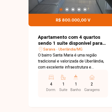
R$ 800.000,00 V
Apartamento com 4 quartos
sendo 1 suíte disponível para
venda no bairro Santa Maria
Saraiva - Uberlândia/MG
em Uberlândia-MG
O bairro Santa Maria é uma região
tradicional e valorizada de Uberlândia,
com excelente infraestrutura e
localização estratégica. Próximo a
supermercados, escolas, farmácias,
4
1
1
2
restaurantes, comércios e diversos
Dorm.
Suite
Banho
Garagens
serviços, oferece fácil acesso às
principais vias da cidade e proporciona
praticidade e qualidade de vida para
toda a família. O apartamento conta com