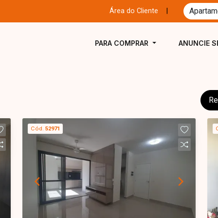
Área do Cliente
|
PARA COMPRAR
ANUNCIE S
Re
Cód.
52971