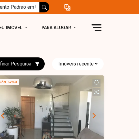
EU IMÓVEL
PARA ALUGAR
finar Pesquisa
Cód.
52893