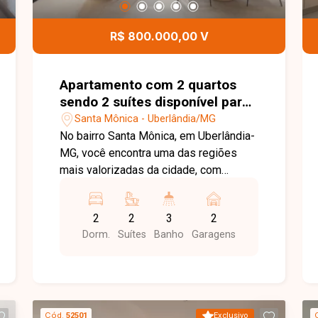
comodidade e opções de lazer aos
moradores. Esta é uma excelente
R$ 800.000,00 V
oportunidade para quem busca um
apartamento moderno, funcional e muito
bem localizado no bairro Santa Mônica.
Apartamento com 2 quartos
Agende uma visita e venha conhecer
sendo 2 suítes disponível para
todos os detalhes deste imóvel.
venda no bairro Santa Mônica
Santa Mônica - Uberlândia/MG
em Uberlândia-MG
No bairro Santa Mônica, em Uberlândia-
MG, você encontra uma das regiões
mais valorizadas da cidade, com
excelente infraestrutura, proximidade
com a Universidade Federal de
2
2
3
2
Uberlândia, supermercados,
Dorm.
Suítes
Banho
Garagens
restaurantes, comércios e diversos
serviços, além de fácil acesso às
principais vias, tornando o bairro uma
escolha ideal para quem busca
praticidade, valorização e qualidade de
Cód.
52501
Exclusivo