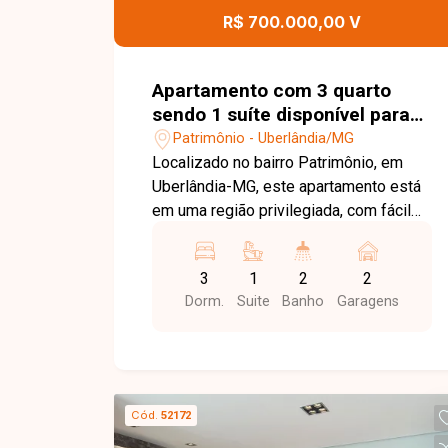
R$ 700.000,00 V
Apartamento com 3 quarto
sendo 1 suíte disponível para
venda no bairro Patrimônio em
Patrimônio - Uberlândia/MG
Uberlândia-MG
Localizado no bairro Patrimônio, em
Uberlândia-MG, este apartamento está
em uma região privilegiada, com fácil
acesso ao Centro e às principais vias
da cidade. O bairro conta com excelente
3
1
2
2
infraestrutura, próximo a
Dorm.
Suite
Banho
Garagens
supermercados, escolas, restaurantes,
comércios e diversos serviços,
proporcionando praticidade e qualidade
de vida. O imóvel é totalmente montado
e oferece uma vista privilegiada,
Cód.
52172
contando com sala ampla em 2