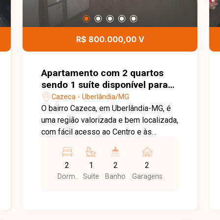
R$ 800.000,00 V
Apartamento com 2 quartos
sendo 1 suíte disponível para
venda no bairro Cazeca em
Cazeca - Uberlândia/MG
Uberlândia-MG
O bairro Cazeca, em Uberlândia-MG, é
uma região valorizada e bem localizada,
com fácil acesso ao Centro e às
principais avenidas da cidade. Conta
com ampla infraestrutura de comércios,
2
1
2
2
supermercados, escolas, farmácias e
Dorm.
Suite
Banho
Garagens
diversos serviços, oferecendo
praticidade e qualidade de vida.
Apartamento com excelente
acabamento, moderno e muito bem