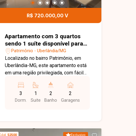
espaço kids, proporcionando mais
comodidade e opções de lazer para
R$ 720.000,00 V
toda a família. Esta é uma excelente
oportunidade para quem busca um
apartamento moderno, confortável e
Apartamento com 3 quartos
muito bem localizado no bairro Santa
sendo 1 suíte disponível para
Mônica. Agende uma visita e venha
venda no bairro Patrimônio em
Patrimônio - Uberlândia/MG
conhecer todos os detalhes deste
Uberlândia-MG
Localizado no bairro Patrimônio, em
imóvel.
Uberlândia-MG, este apartamento está
em uma região privilegiada, com fácil
acesso ao Centro e às principais
avenidas da cidade. O bairro oferece
3
1
2
2
excelente infraestrutura, estando
Dorm.
Suite
Banho
Garagens
próximo a supermercados, escolas,
universidades, restaurantes, farmácias
e diversos serviços, proporcionando
praticidade e qualidade de vida para
toda a família. O imóvel possui 96 m²
Cód.
52500
Exclusivo