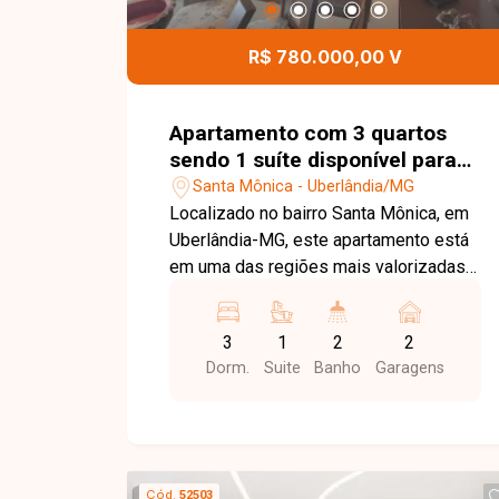
oferece área gourmet e espaço kids,
proporcionando lazer e comodidade
R$ 780.000,00 V
para toda a família. Esta é uma
excelente oportunidade para quem
busca um apartamento moderno,
Apartamento com 3 quartos
funcional e muito bem localizado no
sendo 1 suíte disponível para
bairro Santa Mônica. Agende uma visita
venda no bairro Santa Mônica
Santa Mônica - Uberlândia/MG
e venha conhecer todos os detalhes
em Uberlândia-MG
Localizado no bairro Santa Mônica, em
deste imóvel.
Uberlândia-MG, este apartamento está
em uma das regiões mais valorizadas
da cidade, com excelente infraestrutura,
fácil acesso às principais vias e
3
1
2
2
proximidade com universidades,
Dorm.
Suite
Banho
Garagens
supermercados, escolas, farmácias,
restaurantes e diversos comércios e
serviços. Além disso, o imóvel está de
frente para uma bela praça arborizada,
proporcionando qualidade de vida, lazer
Cód.
52503