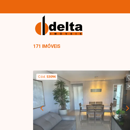
171 IMÓVEIS
Cód.
53094