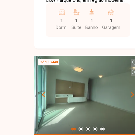
COA Parque Una, em região moderna e
visita e venha conhecer todos os
valorizada, com fácil acesso a
detalhes deste imóvel.
comércios, serviços e opções de lazer,
1
1
1
1
proporcionando praticidade e qualidade
Dorm.
Suite
Banho
Garagem
de vida. O imóvel possui
aproximadamente 45,29 m² de área
privativa, composto por sala de estar
ampla com sacada gourmet, 1 quarto, 1
banheiro, cozinha funcional, lavanderia e
Cód.
52440
área de serviço. Conta ainda com 1
vaga de garagem, oferecendo mais
comodidade no dia a dia. O condomínio
possui estrutura moderna e área de
lazer completa, ideal para quem busca
conforto, segurança e bem-estar. Entre
em contato com a equipe da Delta
Imóveis e agende sua visita para
conhecer essa oportunidade.