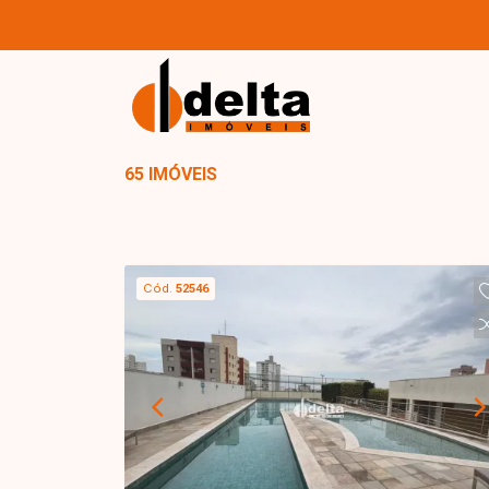
65 IMÓVEIS
Cód.
52546