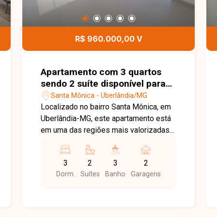
R$ 960.000,00 V
Apartamento com 3 quartos
sendo 2 suíte disponível para
venda no bairro Santa Mônica
Santa Mônica - Uberlândia/MG
em Uberlândia-MG
Localizado no bairro Santa Mônica, em
Uberlândia-MG, este apartamento está
em uma das regiões mais valorizadas e
desejadas da cidade, oferecendo fácil
acesso às principais avenidas e
3
2
3
2
proximidade com a Universidade
Dorm.
Suítes
Banho
Garagens
Federal de Uberlândia, supermercados,
escolas, farmácias, restaurantes e
diversos serviços. O bairro proporciona
praticidade, comodidade e excelente