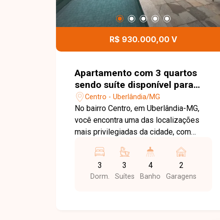
R$ 930.000,00 V
Apartamento com 3 quartos
sendo suíte disponível para
venda no bairro Centro em
Centro - Uberlândia/MG
Uberlândia-MG
No bairro Centro, em Uberlândia-MG,
você encontra uma das localizações
mais privilegiadas da cidade, com
infraestrutura completa, fácil acesso às
principais avenidas e uma ampla
3
3
4
2
variedade de comércios, restaurantes,
Dorm.
Suítes
Banho
Garagens
escolas, hospitais e serviços,
proporcionando praticidade, mobilidade
e qualidade de vida em todos os
momentos. Apartamento de alto padrão