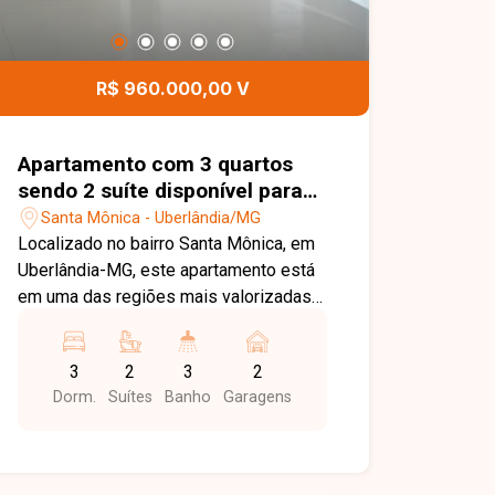
R$ 960.000,00 V
Apartamento com 3 quartos
sendo 2 suíte disponível para
venda no bairro Santa Mônica
Santa Mônica - Uberlândia/MG
em Uberlândia-MG
Localizado no bairro Santa Mônica, em
Uberlândia-MG, este apartamento está
em uma das regiões mais valorizadas e
desejadas da cidade, oferecendo fácil
acesso às principais avenidas, além de
3
2
3
2
estar próximo à Universidade Federal
Dorm.
Suítes
Banho
Garagens
de Uberlândia, supermercados, escolas,
farmácias, restaurantes e diversos
serviços. O bairro proporciona
praticidade, conforto e excelente