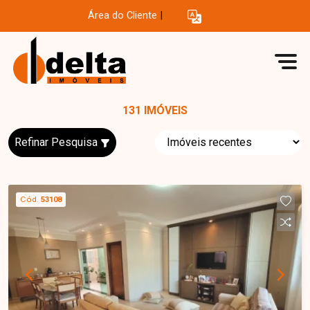
Área do Cliente
|
131 IMÓVEIS
Refinar Pesquisa
Cód.
53108