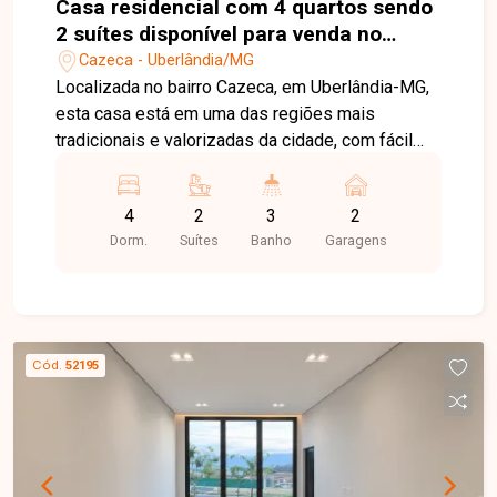
Casa residencial com 4 quartos sendo
2 suítes disponível para venda no
bairro Cazeca em Uberlândia-MG
Cazeca - Uberlândia/MG
Localizada no bairro Cazeca, em Uberlândia-MG,
esta casa está em uma das regiões mais
tradicionais e valorizadas da cidade, com fácil
acesso ao Centro, supermercados, escolas,
farmácias, restaurantes e diversos serviços
4
2
3
2
essenciais. O bairro oferece praticidade, conforto
Dorm.
Suítes
Banho
Garagens
e excelente qualidade de vida para toda a família.
O imóvel conta com 4 quartos, sendo 2 suítes.
Dois dos quartos são atendidos por um banheiro
social, além de lavabo, lavanderia, quarto para
passar roupas, roupeiro e despensa. Todos os
Cód.
52195
quartos e banheiros possuem armários
planejados, assim como a cozinha, que conta
com amplos armários, proporcionando
organização e funcionalidade. Neste ano, a
residência passou por um amplo retrofit,