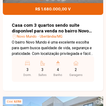
imóvel e ajudar você a encontrar o imóvel ideal
para viver com conforto, sofisticação e
R$ 1.680.000,00 V
segurança.
Casa com 3 quartos sendo suíte
disponível para venda no bairro Novo
Mundo em Uberlândia-MG
Novo Mundo - Uberlândia/MG
O bairro Novo Mundo é uma excelente escolha
para quem busca qualidade de vida, segurança e
praticidade. Com localização privilegiada e fácil
acesso às principais regiões de Uberlândia,
oferece infraestrutura completa, além de
3
3
4
2
proporcionar tranquilidade e conforto para toda a
Dorm.
Suítes
Banho
Garagens
família. Sala ampla com pé-direito duplo, 3 suítes,
sendo 1 com closet, lavabo, escritório, cozinha
gourmet integrada à varanda de jantar, despensa,
depósito, área de serviço e 2 vagas de garagem
cobertas. Casa térrea de alto padrão com 175 m²
Cód.
52733
de área construída em terreno de 294 m²,