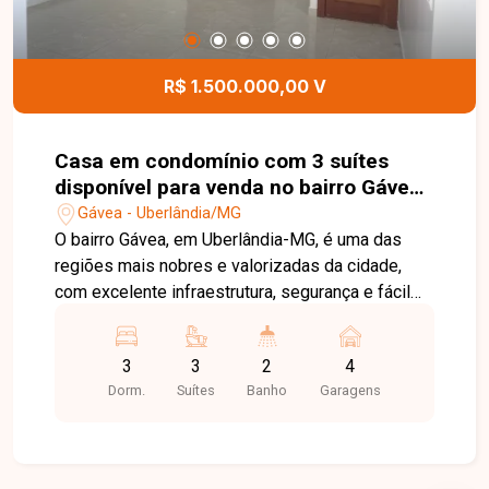
conforto e localização privilegiada em Uberlândia.
Entre em contato e agende sua visita para
conhecer este imóvel.
R$ 1.500.000,00 V
Casa em condomínio com 3 suítes
disponível para venda no bairro Gávea
em Uberlândia-MG
Gávea - Uberlândia/MG
O bairro Gávea, em Uberlândia-MG, é uma das
regiões mais nobres e valorizadas da cidade,
com excelente infraestrutura, segurança e fácil
acesso às principais vias, ideal para quem busca
conforto, exclusividade e qualidade de vida. Casa
3
3
2
4
em condomínio fechado com 203m² de área
Dorm.
Suítes
Banho
Garagens
construída em terreno de 360m², composta por
sala com pé-direito duplo, proporcionando mais
sofisticação, iluminação e amplitude aos
ambientes. O imóvel possui armários planejados