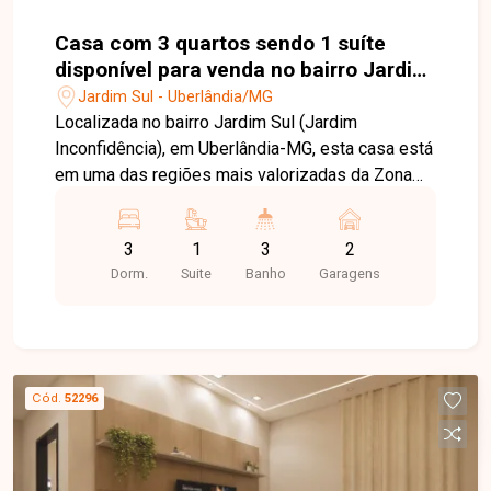
Casa com 3 quartos sendo 1 suíte
disponível para venda no bairro Jardim
Sul em Uberlândia-MG
Jardim Sul - Uberlândia/MG
Localizada no bairro Jardim Sul (Jardim
Inconfidência), em Uberlândia-MG, esta casa está
em uma das regiões mais valorizadas da Zona
Sul, conhecida pela tranquilidade, segurança e
excelente infraestrutura. O bairro oferece fácil
3
1
3
2
acesso às principais avenidas da cidade e está
Dorm.
Suite
Banho
Garagens
próximo a supermercados, escolas, farmácias,
restaurantes e diversos serviços,
proporcionando praticidade e qualidade de vida
para toda a família. O imóvel dispõe de sala de
estar e jantar integradas, 03 quartos com
Cód.
52296
armários, sendo 01 suíte, banheiro social, cozinha
americana planejada com armários, cooktop e
nichos para eletrodomésticos, área de serviço
com lavabo e cômodo de despensa, além de 02