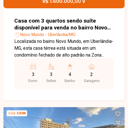
R$ 1.600.000,00 V
Casa com 3 quartos sendo suíte
disponível para venda no bairro Novo
Mundo em Uberlândia-MG
Novo Mundo - Uberlândia/MG
Localizada no bairro Novo Mundo, em Uberlândia-
MG, esta casa térrea está situada em um
condomínio fechado de alto padrão na Zona
Leste da cidade, uma região em constante
valorização. O empreendimento oferece fácil
3
3
4
2
acesso às principais vias, além de estar próximo
Dorm.
Suítes
Banho
Garagens
a escolas, supermercados, centros comerciais e
diversos serviços, proporcionando segurança,
conforto e qualidade de vida para toda a família.
O imóvel possui 296 m² de terreno e
aproximadamente 178 m² de área construída.
Cód.
52588
Dispõe de sala ampla em 02 ambientes
integrados, 03 suítes, sendo 01 suíte máster com