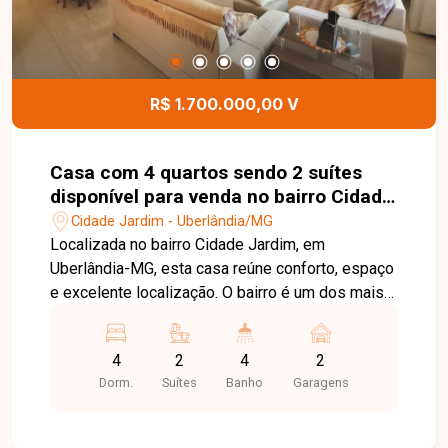
R$ 1.700.000,00 V
Casa com 4 quartos sendo 2 suítes
disponível para venda no bairro Cidade
Jardim em Uberlândia-MG
Cidade Jardim - Uberlândia/MG
Localizada no bairro Cidade Jardim, em
Uberlândia-MG, esta casa reúne conforto, espaço
e excelente localização. O bairro é um dos mais
tradicionais da cidade, oferecendo infraestrutura
completa, fácil acesso às principais vias, ampla
4
2
4
2
variedade de comércios, serviços, escolas e
Dorm.
Suítes
Banho
Garagens
opções de lazer, proporcionando praticidade e
qualidade de vida para toda a família. A casa
possui 240 m² de área construída em terreno de