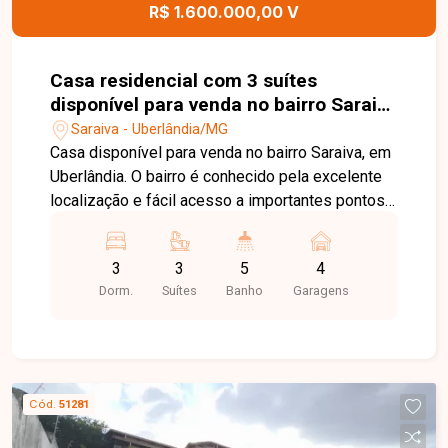
R$ 1.600.000,00 V
Casa residencial com 3 suítes
disponível para venda no bairro Saraiva
em Uberlândia-MG
Saraiva - Uberlândia/MG
Casa disponível para venda no bairro Saraiva, em
Uberlândia. O bairro é conhecido pela excelente
localização e fácil acesso a importantes pontos
da cidade, além de oferecer infraestrutura
completa com supermercados, escolas,
3
3
5
4
farmácias, restaurantes e diversos serviços,
Dorm.
Suítes
Banho
Garagens
proporcionando praticidade, conforto e qualidade
de vida para toda a família. Casa ampla e
sofisticada, com sala de TV, sala de jantar, lavabo,
mezanino utilizado como escritório, 03 suítes
sendo 01 com hidromassagem, cozinha
Cód.
51281
planejada, área de serviço separada, varanda
gourmet com churrasqueira, banheiro e despensa