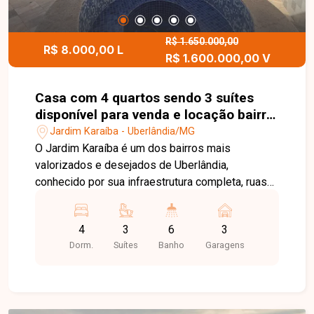
Royal Park, que oferece segurança e completa
estrutura de lazer. O condomínio possui taxa
aproximada de R$ 767,84 mensais. Entre em
R$ 1.650.000,00
R$ 8.000,00 L
R$ 1.600.000,00 V
contato para mais informações e agende uma
visita para conhecer esta excelente oportunidade
de morar com conforto, segurança e sofisticação
Casa com 4 quartos sendo 3 suítes
na Zona Sul de Uberlândia.
disponível para venda e locação bairro
Jardim Karaíba em Uberlândia-MG
Jardim Karaíba - Uberlândia/MG
O Jardim Karaíba é um dos bairros mais
valorizados e desejados de Uberlândia,
conhecido por sua infraestrutura completa, ruas
arborizadas e excelente localização. A região
oferece fácil acesso às principais avenidas da
4
3
6
3
cidade, além de estar próxima a supermercados,
Dorm.
Suítes
Banho
Garagens
escolas, restaurantes, farmácias, academias e
diversos serviços, proporcionando conforto,
segurança e qualidade de vida. No pavimento
térreo, o imóvel dispõe de sala em 2 ambientes,