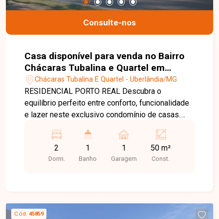
Estamos aqui para te ajudar a encontrar o imóvel
ideal!
Consulte-nos
Casa disponível para venda no Bairro
Chácaras Tubalina e Quartel em
Uberlândia-MG
Chácaras Tubalina E Quartel - Uberlândia/MG
RESIDENCIAL PORTO REAL Descubra o
equilíbrio perfeito entre conforto, funcionalidade
e lazer neste exclusivo condomínio de casas.
Projetado com atenção aos detalhes, cada
unidade oferece espaços internos muito bem
2
1
1
50 m²
distribuídos, garantindo praticidade e aconchego
Dorm.
Banho
Garagem
Const.
para toda a família. A área comum é um
verdadeiro convite ao bem-estar, com um espaço
gourmet ideal para receber amigos e familiares,
além de uma piscina que proporciona momentos
de lazer e relaxamento. Um ambiente acolhedor e
Cód.
45859