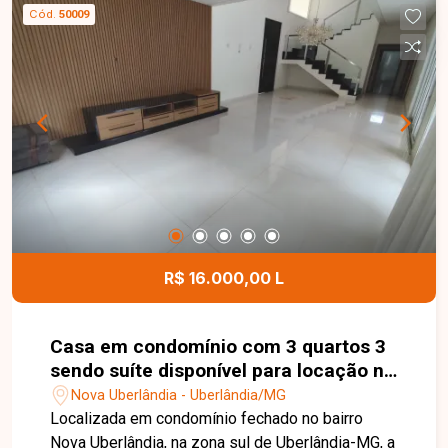
escritório e aproximadamente 484 m² de área
Cód.
50009
construída. A área de lazer dispõe de piscina e
espaço gourmet climatizado com churrasqueira,
com possibilidade de locação mobiliado ou sem
móveis. Entre em contato com a Delta Imóveis
para mais informações e agende sua visita.
R$ 16.000,00 L
Casa em condomínio com 3 quartos 3
sendo suíte disponível para locação no
bairro Nova Uberlandia Uberlândia em
Nova Uberlândia - Uberlândia/MG
Uberlândia-MG
Localizada em condomínio fechado no bairro
Nova Uberlândia, na zona sul de Uberlândia-MG, a