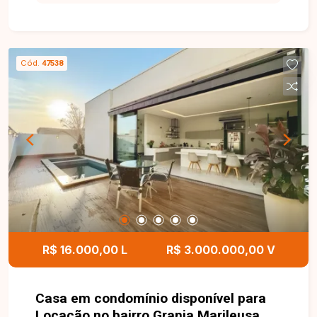
valorizar o espaço e proporcionar qualidade de
vida. O residencial conta ainda com infraestrutura
completa, segurança e excelente localização,
garantindo a tranquilidade de morar em um
Cód.
47538
ambiente planejado para você e sua família.
Nossa equipe está pronta para tirar suas dúvidas
e te acompanhar em cada etapa do processo.
Fale conosco pelo telefone ou WhatsApp: (34)
3230-9914, ou, se preferir, venha até uma de
nossas unidades e converse pessoalmente com
um dos nossos consultores. Estamos aqui para
te ajudar a encontrar o imóvel ideal!
R$ 16.000,00 L
R$ 3.000.000,00 V
Casa em condomínio disponível para
Locação no bairro Granja Marileusa