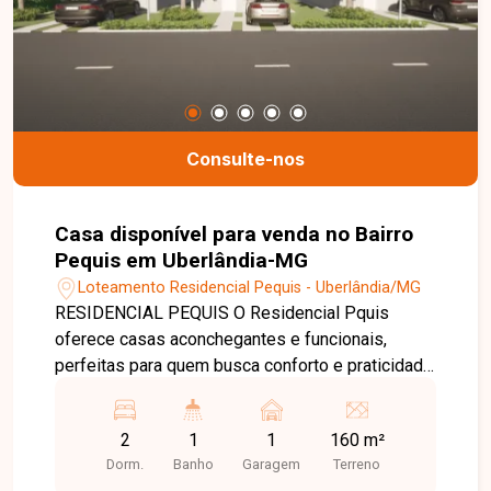
deck seco e molhado, piscinas adulto recreativa
e com raia, playground, quadra poliesportiva,
quadra de tênis e campo de futebol. Ideal para
quem busca qualidade de vida, lazer e
tranquilidade em um só lugar.
Consulte-nos
Casa disponível para venda no Bairro
Pequis em Uberlândia-MG
Loteamento Residencial Pequis - Uberlândia/MG
RESIDENCIAL PEQUIS O Residencial Pquis
oferece casas aconchegantes e funcionais,
perfeitas para quem busca conforto e praticidade
no dia a dia. São unidades com 2 quartos bem
distribuídos, sala de estar integrada, cozinha
2
1
1
160 m²
prática, banheiro social e área de serviço. Com
Dorm.
Banho
Garagem
Terreno
projeto inteligente, cada detalhe foi pensado para