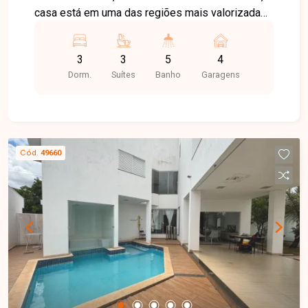
casa está em uma das regiões mais valorizadas
da cidade, com fácil acesso a vias principais,
comércios, serviços e excelente infraestrutura,
3
3
5
4
oferecendo segurança, conforto e qualidade de
Dorm.
Suítes
Banho
Garagens
vida. Casa em condomínio com aproximadamente
área construída, composta por sala ampla em
três ambientes com pé-direito duplo, painel de
TV e ar-condicionado, escritório com armários e
ar-condicionado, banheiro social com armário,
Cód.
49660
box e espelho, cozinha completa com armários e
área de serviço separada com armário. Conta
ainda com área gourmet com cozinha externa e
churrasqueira, banheiro externo, piscina aquecida
e jardim. No piso superior, são três suítes com
armários e ar-condicionado, sendo a suíte master
com closet. Garagem com capacidade para até
quatro carros, além de chuveiros e torneiras com
aquecimento. O condomínio oferece portaria 24