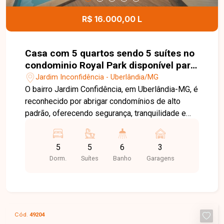
horas, academia, piscina, salão de festas e
minimercado, ideal para quem busca praticidade,
R$ 16.000,00 L
segurança e lazer completo em um só lugar.
Casa com 5 quartos sendo 5 suítes no
condominio Royal Park disponível para
locação no bairro Jardim
Jardim Inconfidência - Uberlândia/MG
Inconfidência em Uberlândia-MG.
O bairro Jardim Confidência, em Uberlândia-MG, é
reconhecido por abrigar condomínios de alto
padrão, oferecendo segurança, tranquilidade e
excelente qualidade de vida. A região conta com
fácil acesso às principais vias da cidade, além de
5
5
6
3
estar próxima a comércios, serviços e áreas
Dorm.
Suítes
Banho
Garagens
verdes, sendo ideal para quem busca morar com
conforto e exclusividade. Casa mobiliada em
condomínio fechado, com sala ampla em três
ambientes com lustre, cozinha com armários
planejados e despensa, uma suíte no térreo e
Cód.
49204
área de serviço. No segundo piso, o imóvel