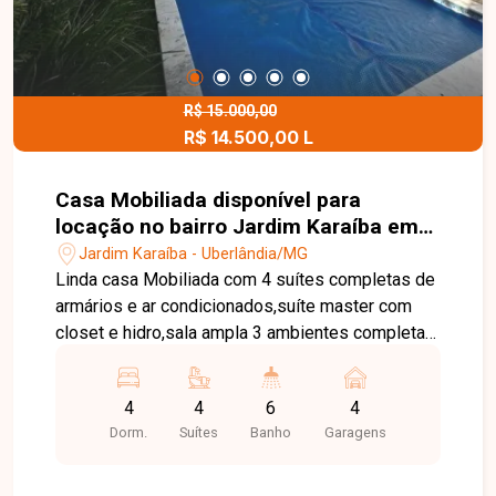
R$ 15.000,00
R$ 14.500,00 L
Casa Mobiliada disponível para
locação no bairro Jardim Karaíba em
Uberlândia-MG
Jardim Karaíba - Uberlândia/MG
Linda casa Mobiliada com 4 suítes completas de
armários e ar condicionados,suíte master com
closet e hidro,sala ampla 3 ambientes completa
com móveis,sala de jantar,cozinha toda planejada
e montada,lavanderia completa,espaço gourmet
4
4
6
4
com ampla varanda e churrasqueira,piscina
Dorm.
Suítes
Banho
Garagens
aquecida,4 vagas de garagem.Sistema de
segurança com câmeras.Toda mobiliada!