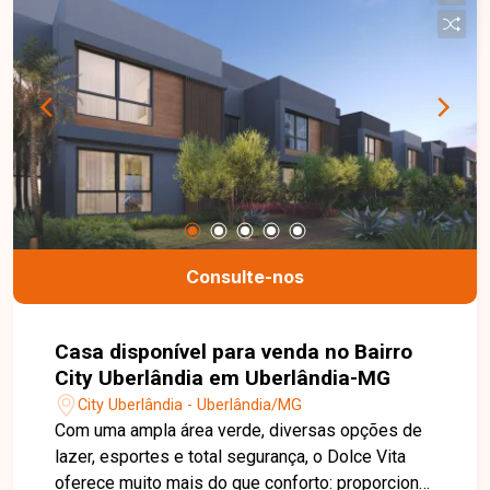
moderno, pensado para quem busca qualidade de
vida e tranquilidade em um só lugar. Nossa
equipe está pronta para tirar suas dúvidas e te
acompanhar em cada etapa do processo. Fale
conosco pelo telefone ou WhatsApp: (34) 3230-
9914, ou, se preferir, venha até uma de nossas
unidades e converse pessoalmente com um dos
nossos consultores. Estamos aqui para te ajudar
a encontrar o imóvel ideal!
Consulte-nos
Casa disponível para venda no Bairro
City Uberlândia em Uberlândia-MG
City Uberlândia - Uberlândia/MG
Com uma ampla área verde, diversas opções de
lazer, esportes e total segurança, o Dolce Vita
oferece muito mais do que conforto: proporciona