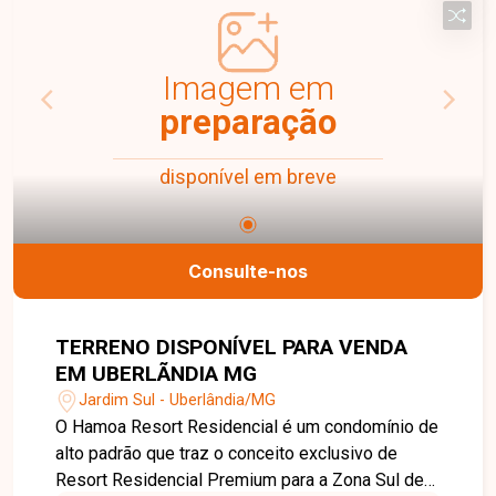
dispõe de quatro suítes com armários e ar-
condicionado, além de escritório e sacada em
volta de todos os quartos. Todos os dormitórios
Imagem em
possuem armários planejados e ar-condicionado,
preparação
garantindo praticidade e conforto. A área externa
é um grande diferencial, contando com piscina,
disponível em breve
sauna, área gourmet com churrasqueira e fogão a
lenha, banheiro e despensa externa, além de um
belo jardim. O imóvel possui 3 vagas de garagem.
O condomínio Royal Park oferece portaria 24
Consulte-nos
horas, quadra de esportes, campo de futebol e
parquinho, proporcionando segurança e lazer
completo para toda a família. Excelente
TERRENO DISPONÍVEL PARA VENDA
oportunidade no Jardim Confidência.
EM UBERLÃNDIA MG
Jardim Sul - Uberlândia/MG
O Hamoa Resort Residencial é um condomínio de
alto padrão que traz o conceito exclusivo de
Resort Residencial Premium para a Zona Sul de