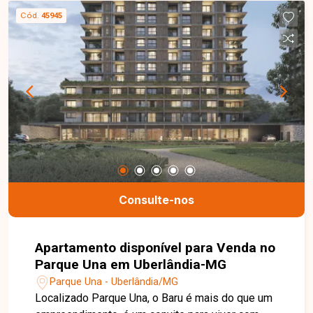
sala ampla, 3 quartos sendo 1 suíte, banheiro
Cód.
45945
social, cozinha funcional, área de serviço, varanda
e 2 vagas de garagem, garantindo conforto e
praticidade no dia a dia. O condomínio oferece
estrutura moderna com academia, coworking,
bicicletário e sala kids, ideal para quem busca
comodidade e lazer sem sair de casa. Aproveite
esta oportunidade única de morar ou investir em
uma localização privilegiada, com alto potencial
de valorização. Entre em contato e garanta já o
seu!
Consulte-nos
Apartamento disponível para Venda no
Parque Una em Uberlândia-MG
Parque Una - Uberlândia/MG
Localizado Parque Una, o Baru é mais do que um