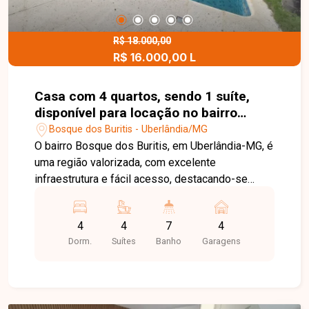
vôlei, peteca e campo de futebol. Entre em
contato com a equipe da Delta Imóveis e agende
sua visita para conhecer essa oportunidade.
R$ 18.000,00
R$ 16.000,00 L
Casa com 4 quartos, sendo 1 suíte,
disponível para locação no bairro
Bosque dos Buritis, em Uberlândia-MG.
Bosque dos Buritis - Uberlândia/MG
O bairro Bosque dos Buritis, em Uberlândia-MG, é
uma região valorizada, com excelente
infraestrutura e fácil acesso, destacando-se
pelos condomínios fechados que oferecem
segurança, lazer completo e qualidade de vida. O
4
4
7
4
imóvel conta com sala ampla em 3 ambientes e
Dorm.
Suítes
Banho
Garagens
sala de visitas, 4 suítes com armários, sendo 2
máster com closet, banheiros bem distribuídos e
lavabo, cozinha com armários, área de serviço e 2
vagas de garagem. Possui ainda despensa,