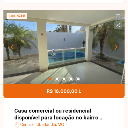
Cód.
47345
R$ 16.000,00 L
Casa comercial ou residencial
disponível para locação no bairro
Centro em Uberlândia-MG
Centro - Uberlândia/MG