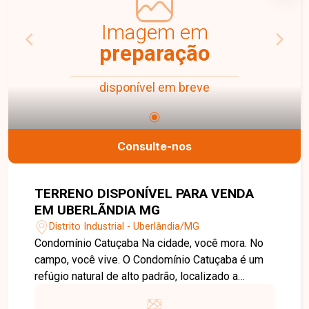
conosco pelo telefone ou WhatsApp: (34) 3230-
9900, ou, se preferir, venha até nossa unidade e
Imagem em
converse pessoalmente com um dos nossos
preparação
consultores. Endereço: Rua Rafael Marinho Neto,
135 Delta Sul, Uberlândia/MG Estamos aqui para
disponível em breve
te ajudar a encontrar o imóvel ideal!
Consulte-nos
TERRENO DISPONÍVEL PARA VENDA
EM UBERLÃNDIA MG
Distrito Industrial - Uberlândia/MG
Condomínio Catuçaba Na cidade, você mora. No
campo, você vive. O Condomínio Catuçaba é um
refúgio natural de alto padrão, localizado a
apenas 14 km de Uberlândia. Um lugar onde