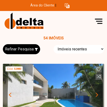
Área do Cliente
|
54 IMÓVEIS
Refinar Pesquisa
Cód.
52883