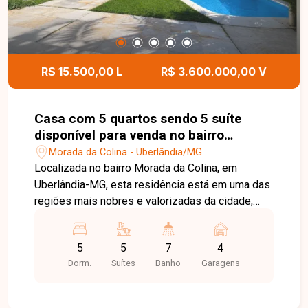
R$ 15.500,00 L
R$ 3.600.000,00 V
Casa com 5 quartos sendo 5 suíte
disponível para venda no bairro
Morada da Colina em Uberlândia-MG
Morada da Colina - Uberlândia/MG
Localizada no bairro Morada da Colina, em
Uberlândia-MG, esta residência está em uma das
regiões mais nobres e valorizadas da cidade,
com infraestrutura completa, fácil acesso às
principais vias e proximidade com escolas,
5
5
7
4
supermercados, restaurantes, centros comerciais
Dorm.
Suítes
Banho
Garagens
e diversos serviços. O bairro oferece segurança,
tranquilidade e excelente qualidade de vida para
quem busca exclusividade e conforto. Implantada