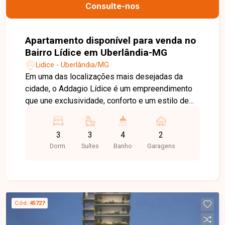
Consulte-nos
Apartamento disponível para venda no
Bairro Lídice em Uberlândia-MG
Lidice - Uberlândia/MG
Em uma das localizações mais desejadas da
cidade, o Addagio Lídice é um empreendimento
que une exclusividade, conforto e um estilo de
vida que valoriza cada detalhe. Com plantas
generosas de 134,67 m² e 137,43 m², o projeto
3
3
4
2
oferece espaços bem planejados, pensados para
Dorm.
Suítes
Banho
Garagens
proporcionar bem-estar, funcionalidade e uma
vivência elegante no dia a dia. A área de lazer é
completa: perfeita para quem busca momentos
de relaxamento, convivência e diversão sem sair
de casa. Piscina, salão de festas, academia,
Cód.
45727
brinquedoteca e muito mais compõem um
verdadeiro clube privativo. A vida, assim como a