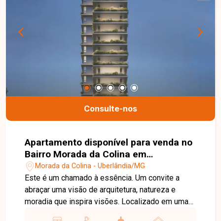
música, é movimento. Nossa equipe está pronta
para tirar suas dúvidas e te acompanhar em cada
etapa do processo. Fale conosco pelo telefone
ou WhatsApp: (34) 3230-9900, ou, se preferir,
venha até uma de nossas unidades e converse
pessoalmente com um dos nossos consultores.
Estamos aqui para te ajudar a encontrar o imóvel
ideal!
Consulte-nos
Apartamento disponível para venda no
Bairro Morada da Colina em
Uberlândia-MG
Morada da Colina - Uberlândia/MG
Este é um chamado à essência. Um convite a
abraçar uma visão de arquitetura, natureza e
moradia que inspira visões. Localizado em uma
das regiões mais valorizadas de Uberlândia, o