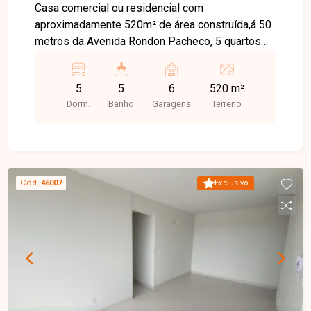
Casa comercial ou residencial com
aproximadamente 520m² de área construída,á 50
metros da Avenida Rondon Pacheco, 5 quartos
com armários sendo 3 suítes completas,sala
ampla 3 ambientes com lavabo,banheiro social
5
5
6
520 m²
com box e armários,sala de tv,cozinha planejada
Dorm.
Banho
Garagens
Terreno
de armários,lavanderia completa,varanda ampla
com espaço gourmet e churrasqueira,piscina
aquecida, 6 vagas de garagens, sistema de
segurança. Excelente localização!
Cód.
46007
Exclusivo