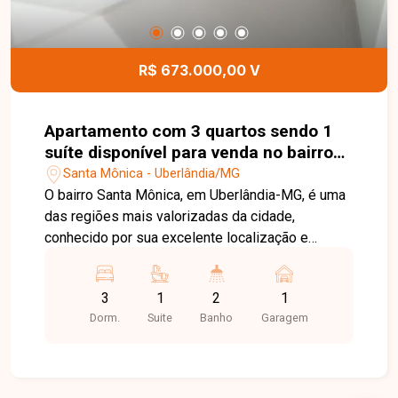
R$ 673.000,00 V
Apartamento com 3 quartos sendo 1
suíte disponível para venda no bairro
Santa Mônica em Uberlândia-MG
Santa Mônica - Uberlândia/MG
O bairro Santa Mônica, em Uberlândia-MG, é uma
das regiões mais valorizadas da cidade,
conhecido por sua excelente localização e
infraestrutura completa. Próximo à UFU, oferece
fácil acesso a importantes vias, além de contar
3
1
2
1
com ampla variedade de comércios, serviços,
Dorm.
Suite
Banho
Garagem
escolas, supermercados e opções de lazer,
proporcionando praticidade e qualidade de vida
para seus moradores. Excelente apartamento
com 82m², a poucos passos da UFU. Conta com