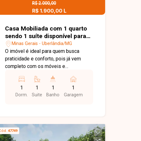
Marinho Neto, 135 Delta Sul,
R$ 2.000,00
Uberlândia/MG Estamos aqui para te
R$ 1.900,00 L
ajudar a encontrar o imóvel ideal!
Casa Mobiliada com 1 quarto
sendo 1 suíte disponível para
locação no bairro Minas Gerais
Minas Gerais - Uberlândia/MG
em Uberlândia-MG
O imóvel é ideal para quem busca
praticidade e conforto, pois já vem
completo com os móveis e
eletrodomésticos essenciais. As
despesas de internet, água e energia já
1
1
1
1
estão inclusas no aluguel, o que
Dorm.
Suite
Banho
Garagem
representa uma grande comodidade.
Além disso, a segurança é reforçada
com a instalação de câmeras de
segurança.
Cód.
47749