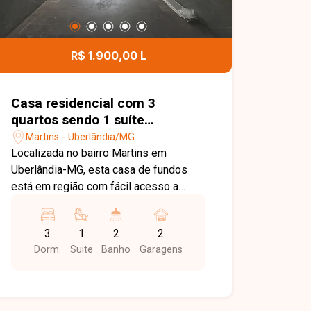
R$ 1.900,00 L
Casa residencial com 3
quartos sendo 1 suíte
disponível para locação no
Martins - Uberlândia/MG
bairro Martins em Uberlândia-
Localizada no bairro Martins em
MG
Uberlândia-MG, esta casa de fundos
está em região com fácil acesso a
comércios, serviços e principais vias
da cidade, proporcionando praticidade
3
1
2
2
no dia a dia. O imóvel conta com sala
Dorm.
Suite
Banho
Garagens
ampla, sala de jantar e cozinha com
armários, oferecendo ambientes
funcionais e bem distribuídos. Dispõe
de 3 quartos, sendo 1 suíte e 1 quarto