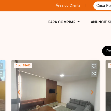
Área do Cliente
|
PARA COMPRAR
ANUNCIE S
Re
Cód.
52643