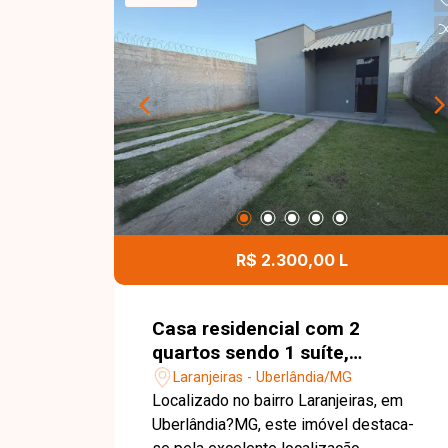
visita.
R$ 2.300,00 L
Casa residencial com 2
quartos sendo 1 suíte,
disponível para locação no
Laranjeiras - Uberlândia/MG
bairro Laranjeiras em
Localizado no bairro Laranjeiras, em
Uberlândia-MG
Uberlândia?MG, este imóvel destaca-