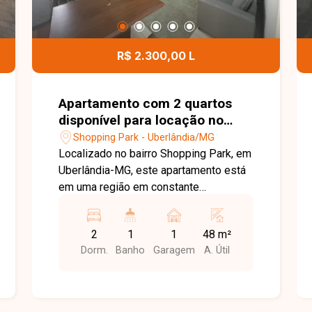
R$ 2.300,00 L
Apartamento com 2 quartos
disponível para locação no
bairro Shopping Park em
Shopping Park - Uberlândia/MG
Uberlândia-MG
Localizado no bairro Shopping Park, em
Uberlândia-MG, este apartamento está
em uma região em constante
valorização, com fácil acesso às
principais avenidas da cidade e
2
1
1
48 m²
próximo ao Uberlândia Shopping,
Dorm.
Banho
Garagem
A. Útil
Faculdade Unitri e Parque UNA. Além
disso, conta com supermercados,
farmácias, comércios e diversos
serviços, oferecendo praticidade e