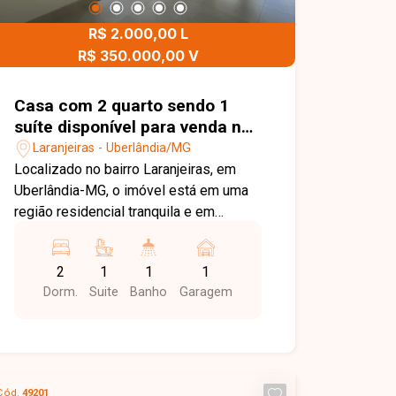
R$ 2.000,00 L
R$ 350.000,00 V
Casa com 2 quarto sendo 1
suíte disponível para venda no
bairro Laranjeiras em
Laranjeiras - Uberlândia/MG
Uberlândia-MG
Localizado no bairro Laranjeiras, em
Uberlândia-MG, o imóvel está em uma
região residencial tranquila e em
crescimento, com fácil acesso a
comércios, serviços e importantes vias
2
1
1
1
da cidade, proporcionando praticidade e
Dorm.
Suite
Banho
Garagem
qualidade de vida para os moradores.
Casa nova com 68 m² de área
construída em terreno de 125 m²,
composta por sala em dois ambientes
com jardim de inverno, 02 quartos,
Cód.
49201