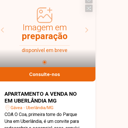
sendo 01 suíte, banheiro social, cozinha
conjugada com pia e bancada,
lavanderia e 01 vaga de garagem
descoberta. Uma excelente
Imagem em
oportunidade para quem busca um
preparação
imóvel novo, funcional e bem
localizado. Entre em contato para mais
disponível em breve
informações e agende sua visita
Consulte-nos
APARTAMENTO A VENDA NO
EM UBERLÂNDIA MG
Gávea - Uberlândia/MG
COA O Coa, primeira torre do Parque
Una em Uberlândia, é um convite para