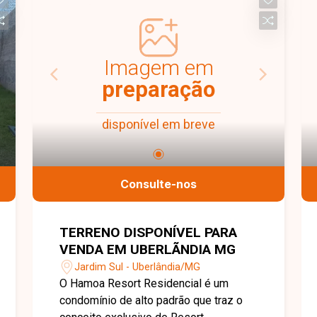
garagem. Uma excelente oportunidade
para quem busca espaço,
funcionalidade e boa localização, entre
em contato agora mesmo e garanta
Imagem em
essa locação antes que seja fechada.
preparação
disponível em breve
Consulte-nos
TERRENO DISPONÍVEL PARA
VENDA EM UBERLÃNDIA MG
Jardim Sul - Uberlândia/MG
O Hamoa Resort Residencial é um
condomínio de alto padrão que traz o