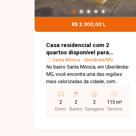
R$ 2.300,00 L
Casa residencial com 2
quartos disponível para
locação no bairro Santa
Santa Mônica - Uberlândia/MG
Mônica em Uberlândia-MG
No bairro Santa Mônica, em Uberlândia-
MG, você encontra uma das regiões
mais valorizadas da cidade, com
excelente infraestrutura, fácil acesso
às principais avenidas e proximidade
2
2
2
115 m²
com supermercados, escolas,
Dorm.
Banho
Garagens
Terreno
farmácias, restaurantes, universidades
e diversos comércios, proporcionando
praticidade e qualidade de vida. Casa
disponível para locação em excelente