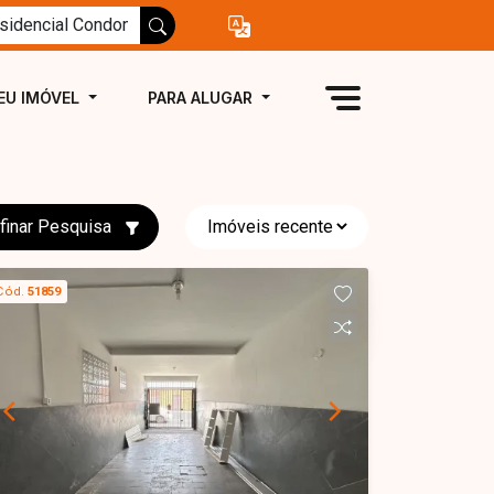
EU IMÓVEL
PARA ALUGAR
finar Pesquisa
Cód.
51859