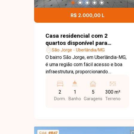
R$ 2.000,00 L
Casa residencial com 2
quartos disponível para
locação no bairro São Jorge
São Jorge - Uberlândia/MG
em Uberlândia-MG
O bairro São Jorge, em Uberlândia-MG,
é uma região com fácil acesso e boa
infraestrutura, proporcionando
praticidade no dia a dia. Sala, 2 quartos,
banheiro social, cozinha funcional, área
2
1
5
300 m²
de serviço, 1 vaga de garagem coberta
Dorm.
Banho
Garagens
Terreno
e amplo espaço para mais veículos
descobertos, além de varanda nos
fundos e quintal com plantas frutíferas.
Entre em contato com a Delta Imóveis
para mais informações e agende sua
Cód.
49547