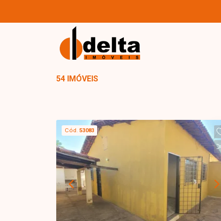
54 IMÓVEIS
Cód.
53083