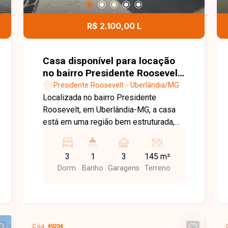
O apartamento conta com 1 vaga de
garagem e água inclusa no valor do
R$ 2.100,00 L
condomínio, oferecendo praticidade e
conforto no dia a dia. Entre em contato
com a equipe da Delta Imóveis e
Casa disponível para locação
agende sua visita para conhecer essa
no bairro Presidente Roosevelt
oportunidade.
em Uberlândia MG
Presidente Roosevelt - Uberlândia/MG
Localizada no bairro Presidente
Roosevelt, em Uberlândia-MG, a casa
está em uma região bem estruturada,
com fácil acesso a comércios,
supermercados, escolas e serviços,
3
1
3
145 m²
proporcionando praticidade e conforto
Dorm.
Banho
Garagens
Terreno
no dia a dia. Casa padrão com sala
ampla, 3 quartos, banheiro social,
cozinha, área de serviço em varanda,
além de 1 suíte externa, portão
eletrônico, interfone e 3 vagas de
Cód.
49204