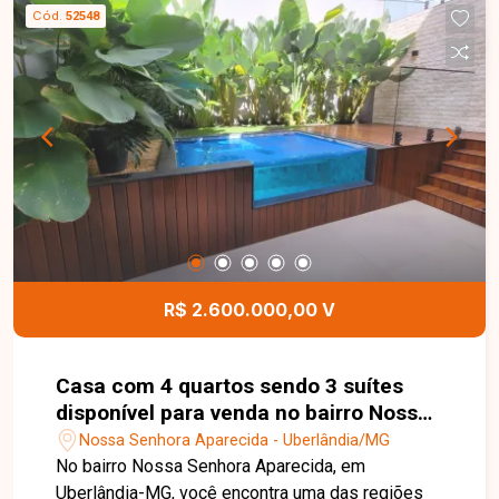
Cód.
52548
R$ 2.600.000,00 V
Casa com 4 quartos sendo 3 suítes
disponível para venda no bairro Nossa
Senhora Aparecida em Uberlândia -MG
Nossa Senhora Aparecida - Uberlândia/MG
No bairro Nossa Senhora Aparecida, em
Uberlândia-MG, você encontra uma das regiões