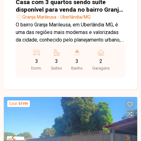
Casa com 3 quartos sendo suíte
disponível para venda no bairro Granja
Marileusa em Uberlândia-MG
Granja Marileusa - Uberlândia/MG
O bairro Granja Marileusa, em Uberlândia MG, é
uma das regiões mais modernas e valorizadas
da cidade, conhecido pelo planejamento urbano,
segurança, excelente infraestrutura e fácil
acesso a importantes pontos, oferecendo
3
3
3
2
qualidade de vida e praticidade. Casa de alto
Dorm.
Suítes
Banho
Garagens
padrão em condomínio fechado, com terreno de
452 m² e 223 m² de área construída. O imóvel
dispõe de sala ampla com ambientes integrados,
três suítes espaçosas, cozinha funcional, área de
serviço e ambientes bem distribuídos, todos
Cód.
51191
com armários planejados. Conta ainda com ar-
condicionado em quase todos os cômodos,
proporcionando conforto térmico. Entre os
diferenciais, destacam-se as 14 placas
fotovoltaicas, piscina com sistema de tratamento