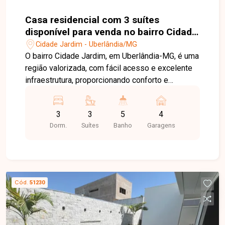
Casa residencial com 3 suítes
disponível para venda no bairro Cidade
Jardim em Uberlândia-MG
Cidade Jardim - Uberlândia/MG
O bairro Cidade Jardim, em Uberlândia-MG, é uma
região valorizada, com fácil acesso e excelente
infraestrutura, proporcionando conforto e
qualidade de vida. Sala de estar ampla com
lavabo, sala de jantar com jardim de inverno, 3
3
3
5
4
suítes sendo 1 com jardim de inverno e 1 máster
Dorm.
Suítes
Banho
Garagens
com closet e hidromassagem, banheiros bem
distribuídos, cozinha com ilha, área de serviço, 4
vagas de garagem sendo 2 cobertas e 2
descobertas, além de escritório, área gourmet
com churrasqueira, despensa e banheiro de
Cód.
51230
serviço. Entre em contato com a Delta Imóveis
para mais informações e agende sua visita.