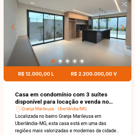
garagem coberta para 3 veículos, proporcionando
conforto e praticidade no dia a dia. Uma
excelente oportunidade para quem busca morar
em condomínio de alto padrão com segurança e
lazer. Entre em contato e agende sua visita.
R$ 12.000,00 L
R$ 2.200.000,00 V
Casa em condomínio com 3 suítes
disponível para locação e venda no
bairro Granja Marileusa em
Granja Marileusa - Uberlândia/MG
Uberlândia-MG
Localizada no bairro Granja Marileusa em
Uberlândia-MG, esta casa está em uma das
regiões mais valorizadas e modernas da cidade,