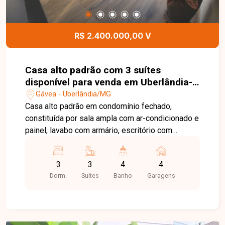
imóvel possui aquecimento solar, armários
planejados na cozinha, quartos e banheiros, além
de box em vidro, proporcionando mais
R$ 2.400.000,00 V
praticidade, economia e sofisticação. Uma
excelente oportunidade para quem busca um
imóvel de alto padrão em um dos bairros mais
Casa alto padrão com 3 suítes
desejados de Uberlândia. Entre em contato e
disponível para venda em Uberlândia-
agende sua visita!
MG
Gávea - Uberlândia/MG
Casa alto padrão em condomínio fechado,
constituída por sala ampla com ar-condicionado e
painel, lavabo com armário, escritório com
planejados, cozinha ampla com armários, área de
serviço com armários e dispensa. Possui ainda,
3
3
4
4
área gourmet com churrasqueira e piscina. 3
Dorm.
Suítes
Banho
Garagens
suítes com ar-condicionado, guarda-roupas
embutidos, sendo suíte master com closet.
Imóvel todo com iluminação indireta e energia
fotovoltaica.