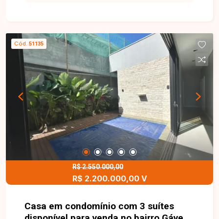
aproximadamente 400 m² de área construída em
terreno de 5.000 m² (50x100), casa principal com
cerca de 270 m², barracão de 7x20 m², área
ampla com churrasqueira, despensa externa com
Cód.
51135
banheiro, janelas em blindex, imóvel todo murado,
poço artesiano, diversas plantações incluindo pé
de sucupira e ampla área de jardinagem. Entre em
contato com a Delta Imóveis para mais
informações e agende sua visita.
R$ 2.550.000,00
R$ 2.200.000,00 V
Casa em condomínio com 3 suítes
disponível para venda no bairro Gávea,