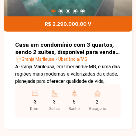
R$ 2.290.000,00 V
Casa em condomínio com 3 quartos,
sendo 2 suítes, disponível para venda
no bairro Granja Marileusa, em
Granja Marileusa - Uberlândia/MG
Uberlândia-MG.
A Granja Marileusa, em Uberlândia-MG, é uma das
regiões mais modernas e valorizadas da cidade,
planejada para oferecer qualidade de vida,
segurança e praticidade, com fácil acesso a
comércios, serviços e principais vias. Casa térrea
3
3
5
2
localizada no Condomínio Alphaville 1, com 213
Dorm.
Suítes
Banho
Garagens
m² de área construída em terreno de 456 m².
Possui sala ampla com pé-direito duplo, 3 suítes,
sendo 1 máster com closet, cubas e duchas
duplas e vista para o deck da piscina, além de