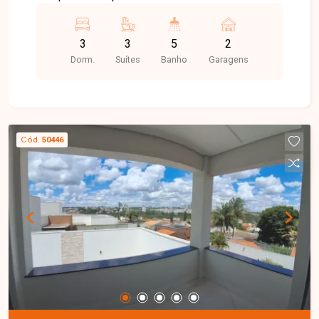
possui fácil acesso a importantes vias da cidade
e proximidade com comércios, serviços e áreas
3
3
5
2
de lazer, proporcionando praticidade e qualidade
Dorm.
Suítes
Banho
Garagens
de vida. Casa no Condomínio Splendido com 214
m² de área construída em terreno de 360 m²,
composta por sala em dois ambientes com pé-
direito duplo, 3 suítes sendo 1 máster com amplo
closet, roupeiro no corredor, cozinha integrada à
Cód.
50446
varanda gourmet com churrasqueira e toldo
automatizado, além de 5 banheiros no total. O
imóvel conta ainda com preparação para ar-
condicionado em todos os ambientes e água
quente em todas as torneiras. Dispõe de
armários personalizados, gás canalizado, energia
solar e garagem coberta para 2 carros. Entre em
contato para mais informações e agende uma
visita para conhecer este imóvel.