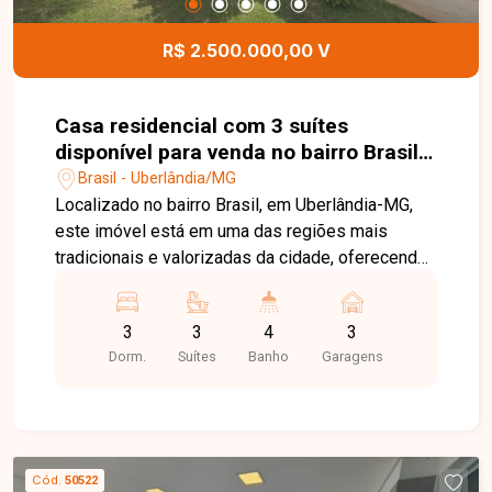
motorizadas, marcenaria completa, paisagismo,
fachada imponente com iluminação, além de 4
R$ 2.500.000,00 V
vagas de garagem e depósito. Uma excelente
oportunidade para quem busca sofisticação,
conforto e tecnologia. Entre em contato e agende
Casa residencial com 3 suítes
sua visita!
disponível para venda no bairro Brasil
em Uberlândia-MG
Brasil - Uberlândia/MG
Localizado no bairro Brasil, em Uberlândia-MG,
este imóvel está em uma das regiões mais
tradicionais e valorizadas da cidade, oferecendo
excelente infraestrutura, fácil acesso ao centro e
uma ampla variedade de comércios, escolas,
3
3
4
3
supermercados e serviços. O bairro se destaca
Dorm.
Suítes
Banho
Garagens
pela praticidade do dia a dia e pela qualidade de
vida, sendo uma ótima escolha para quem busca
conforto e conveniência. Casa padrão com sala
ampla em 2 ambientes com lavabo, três suítes
com armários, sendo uma máster com closet e
Cód.
50522