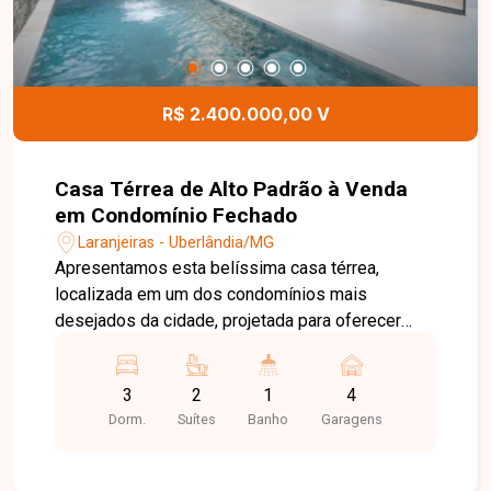
R$ 2.400.000,00 V
Casa Térrea de Alto Padrão à Venda
em Condomínio Fechado
Laranjeiras - Uberlândia/MG
Apresentamos esta belíssima casa térrea,
localizada em um dos condomínios mais
desejados da cidade, projetada para oferecer
conforto, sofisticação e praticidade em cada
detalhe. Com 360 m² de terreno e 191 m² de área
3
2
1
4
construída, o imóvel possui arquitetura
Dorm.
Suítes
Banho
Garagens
contemporânea, excelente distribuição dos
ambientes e acabamento de alto padrão. A área
social impressiona pelo pé-direito duplo de