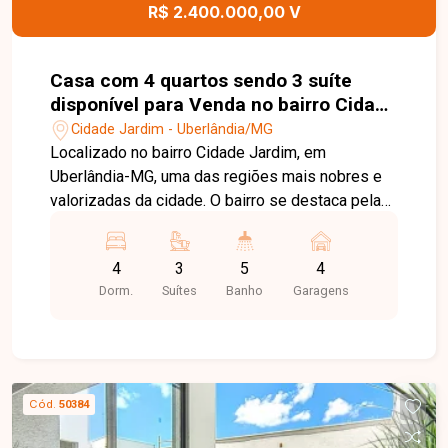
R$ 2.400.000,00 V
Casa com 4 quartos sendo 3 suíte
disponível para Venda no bairro Cidade
Jardim em Uberlândia-MG
Cidade Jardim - Uberlândia/MG
Localizado no bairro Cidade Jardim, em
Uberlândia-MG, uma das regiões mais nobres e
valorizadas da cidade. O bairro se destaca pela
excelente infraestrutura, proximidade ao Praia
Clube, Center Shopping, escolas, restaurantes e
4
3
5
4
importantes vias de acesso, oferecendo
Dorm.
Suítes
Banho
Garagens
segurança, sofisticação e qualidade de vida para
os moradores. Sobrado de alto padrão com 319
m² de área construída em terreno de 396 m²,
composto por 04 quartos, sendo 03 suítes. O
imóvel possui sala ampla em dois ambientes
Cód.
50384
com pé-direito duplo, porcelanato 120x120,
persianas automatizadas e ambientes integrados