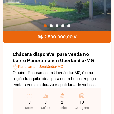
por ozônio e cloro, trocador de calor e toldo
elétrico, além da segurança e tranquilidade do
condomínio fechado. Uma excelente
oportunidade para quem busca sofisticação,
tecnologia e conforto. Entre em contato para mais
informações e agende sua visita.
R$ 2.500.000,00 V
Chácara disponível para venda no
bairro Panorama em Uberlândia-MG
Panorama - Uberlândia/MG
O bairro Panorama, em Uberlândia-MG, é uma
região tranquila, ideal para quem busca espaço,
contato com a natureza e qualidade de vida, com
fácil acesso à cidade. Sala ampla, 3 suítes,
banheiros bem distribuídos sendo social, cozinha
3
3
2
10
com armários, área de serviço, garagem
Dorm.
Suítes
Banho
Garagens
conforme necessidade, além de