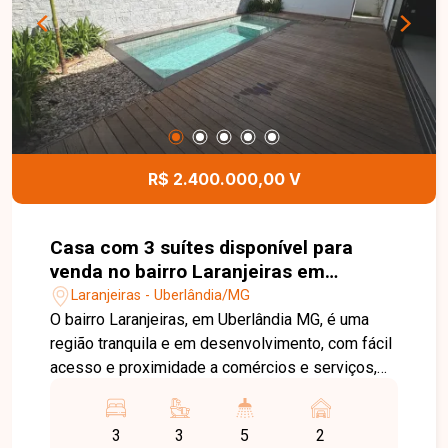
R$ 2.400.000,00 V
Casa com 3 suítes disponível para
venda no bairro Laranjeiras em
Uberlândia-MG
Laranjeiras - Uberlândia/MG
O bairro Laranjeiras, em Uberlândia MG, é uma
região tranquila e em desenvolvimento, com fácil
acesso e proximidade a comércios e serviços,
proporcionando praticidade e qualidade de vida.
Casa térrea com ambientes bem distribuídos e
3
3
5
2
funcionais, contando com sala integrada, cozinha