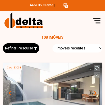
Área do Cliente
|
108 IMÓVEIS
Refinar Pesquisa
Cód.
53038