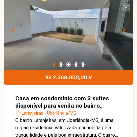
banheiro com hidromassagem, além de dois
quartos independentes no fundo e banheiro.
Possui cozinha com armários, lavanderia com
despensa e banheiro, área de lazer com
churrasqueira, cozinha gourmet, piscina, energia
solar e aquecimento solar, casa completa com
câmeras, cerca e 3 vagas de garagem. Não perca
esta excelente oportunidade de morar com
conforto, segurança e lazer completo! Entre em
contato agora mesmo e agende sua visita para
conhecer de perto todos os detalhes deste
R$ 2.368.000,00 V
imóvel incrível.
Casa em condomínio com 3 suítes
disponível para venda no bairro
Laranjeiras em Uberlândia-MG
Laranjeiras - Uberlândia/MG
O bairro Laranjeiras, em Uberlândia-MG, é uma
região residencial valorizada, conhecida pela
tranquilidade e pela boa infraestrutura. O bairro