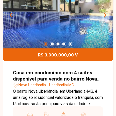
serviço. O imóvel conta ainda com área gourmet
com churrasqueira, piscina aquecida, ducha,
jardim e 4 vagas de garagem. O condomínio
dispõe de área de lazer completa com academia,
piscina, churrasqueira, quadras de esportes e
portaria 24 horas. Entre em contato para mais
informações e agende uma visita para conhecer
este imóvel.
R$ 3.900.000,00 V
Casa em condomínio com 4 suítes
disponível para venda no bairro Nova
Uberlândia em Uberlândia-MG
Nova Uberlândia - Uberlândia/MG
O bairro Nova Uberlândia, em Uberlândia-MG, é
uma região residencial valorizada e tranquila, com
fácil acesso às principais vias da cidade e
proximidade a comércios, escolas e serviços. O