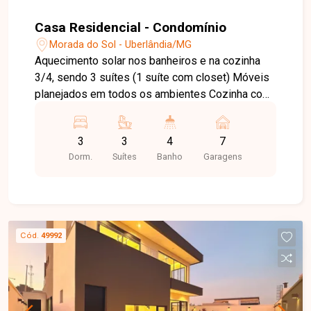
aquecimento solar, iluminação em LED, ar-
condicionado em diversos ambientes e
Casa Residencial - Condomínio
acabamento de alto padrão com porcelanato,
Morada do Sol - Uberlândia/MG
granitos e esquadrias de alumínio. Entre em
Aquecimento solar nos banheiros e na cozinha
contato para mais informações e agende uma
3/4, sendo 3 suítes (1 suíte com closet) Móveis
visita para conhecer esta exclusiva residência de
planejados em todos os ambientes Cozinha com
alto padrão.
despensa Orquidário Lote com diversas
espécies frutíferas Espaço pré-projetado para
3
3
4
7
área gourmet com churrasqueira Infraestrutura do
Dorm.
Suítes
Banho
Garagens
condomínio: Lago para pesca esportiva Academia
Espaço de Pilates Restaurante Piscina Quadras
de tênis Quadras de beach tênis
Cód.
49992