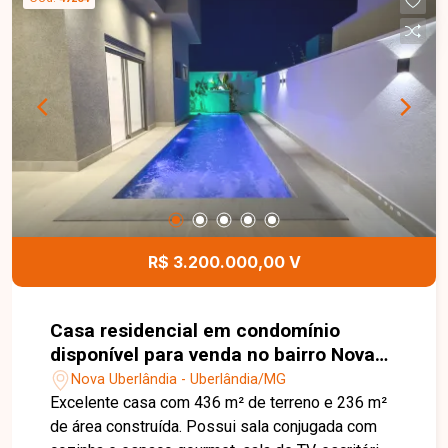
04 vagas de garagem, sendo 02 cobertas e 02
descobertas. No piso superior, conta com 03
suítes, todas com closet e ar-condicionado,
incluindo uma suíte máster com hidromassagem.
O imóvel possui ainda sistema de energia
fotovoltaica, oferecendo mais economia e
sustentabilidade. Entre em contato para mais
informações e agende uma visita para conhecer
este excelente imóvel.
R$ 3.200.000,00 V
Casa residencial em condomínio
disponível para venda no bairro Nova
Uberlândia em Uberlândia-MG.
Nova Uberlândia - Uberlândia/MG
Excelente casa com 436 m² de terreno e 236 m²
de área construída. Possui sala conjugada com