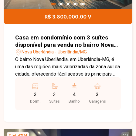
R$ 3.800.000,00 V
Casa em condomínio com 3 suítes
disponível para venda no bairro Nova
Uberlândia em Uberlândia-MG.
Nova Uberlândia - Uberlândia/MG
O bairro Nova Uberlândia, em Uberlândia-MG, é
uma das regiões mais valorizadas da zona sul da
cidade, oferecendo fácil acesso às principais
vias, excelente infraestrutura e condomínios de
alto padrão, proporcionando segurança, conforto
3
3
4
3
e qualidade de vida. Casa em condomínio com
Dorm.
Suítes
Banho
Garagens
aproximadamente 408m² de área construída. No
pavimento térreo, o imóvel dispõe de sala em 02
ambientes com pé-direito duplo, cozinha
planejada com ilha, lavabo, home TV, 01 suíte,
varanda gourmet, piscina aquecida, lavanderia e
Cód.
47264