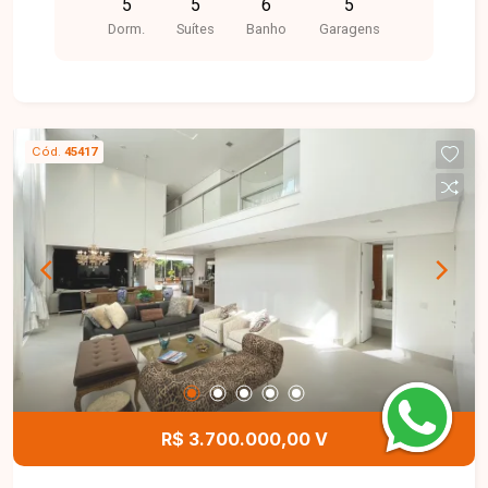
5
5
6
5
varanda gourmet com churrasqueira, 5 vagas de
Dorm.
Suítes
Banho
Garagens
garagem, portaria 24 horas, academia, quadra de
esportes.
Cód.
45417
R$ 3.700.000,00 V