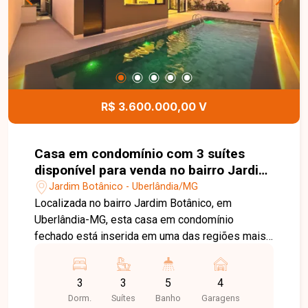
R$ 3.600.000,00 V
Casa em condomínio com 3 suítes
disponível para venda no bairro Jardim
Botânico em Uberlândia-MG
Jardim Botânico - Uberlândia/MG
Localizada no bairro Jardim Botânico, em
Uberlândia-MG, esta casa em condomínio
fechado está inserida em uma das regiões mais
valorizadas da cidade, reconhecida pela
tranquilidade, segurança e excelente padrão
3
3
5
4
construtivo. O bairro oferece fácil acesso a vias
Dorm.
Suítes
Banho
Garagens
rápidas, além de estar próximo a comércios,