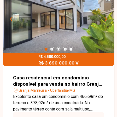
R$ 4.500.000,00
R$ 3.890.000,00 V
Casa residencial em condomínio
disponível para venda no bairro Granja
Marileusa em Uberlândia-MG.
Granja Marileusa - Uberlândia/MG
Excelente casa em condomínio com 466,69m² de
terreno e 378,92m² de área construída. No
pavimento térreo conta com sala multiuso,
banheiro social, sala de TV, ampla sala de estar e