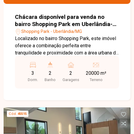
Chácara disponível para venda no
bairro Shopping Park em Uberlândia-
MG
Shopping Park - Uberlândia/MG
Localizado no bairro Shopping Park, este imóvel
oferece a combinação perfeita entre
tranquilidade e proximidade com a área urbana de
Uberlândia. A região é conhecida pelo fácil
acesso, crescimento constante e pela
3
2
2
20000 m²
proximidade com áreas de lazer e natureza,
Dorm.
Banho
Garagens
Terreno
sendo ideal para quem busca qualidade de vida
com conforto e segurança, além da vigilância 24h
nas imediações do Clube Caça e Pesca. A
chácara conta com 20.000m², totalmente
escriturada e registrada. A casa principal possui
Cód.
45515
sala com mezanino, cozinha integrada, 2 suítes,
varanda e pergolado, proporcionando um
ambiente aconchegante e funcional. Na área