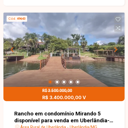
propriedade possui uma excelente casa com sala
ampla, 5 quartos, sendo 4 suítes, cozinha
americana, banheiro social e lavanderia. Para
Cód.
49643
momentos de confraternização, dispõe de um
completo quiosque gourmet com churrasqueira,
fogão a lenha, palco para eventos e banheiros,
além de uma piscina que garante lazer e
descanso para toda a família. O imóvel ainda
conta com barracão com baias, 2 galpões para
criação de galinhas, incluindo baias para galos, e
um excelente pomar, proporcionando
produtividade e qualidade de vida no campo. Uma
oportunidade única de adquirir uma propriedade
totalmente mobiliada e equipada, pronta para
R$ 3.500.000,00
R$ 3.400.000,00 V
receber seus projetos e oferecer bem-estar em
meio à natureza.
Rancho em condomínio Mirando 5
disponível para venda em Uberlândia-
MG
Área Rural de Uberlândia - Uberlândia/MG