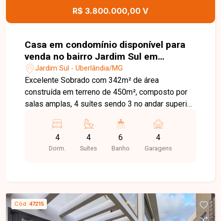
R$ 3.800.000,00 V
Casa em condomínio disponível para
venda no bairro Jardim Sul em
Uberlândia-MG.
Jardim Sul - Uberlândia/MG
Excelente Sobrado com 342m² de área
construída em terreno de 450m², composto por
salas amplas, 4 suítes sendo 3 no andar superior
com sacada e vista para o pôr do sol e 1 suíte no
térreo, totalizando 6 banheiros, cozinha e áreas
4
4
6
4
equipadas com bancadas em mármore e
Dorm.
Suítes
Banho
Garagens
torneiras inteligentes, além de elevador
panorâmico e piscina em formato de lago natural,
unindo conforto, sofisticação e lazer completo
em cada detalhe.
Cód.
47215