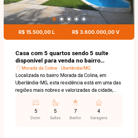
R$ 15.500,00 L
R$ 3.600.000,00 V
Casa com 5 quartos sendo 5 suíte
disponível para venda no bairro
Morada da Colina em Uberlândia-MG
Morada da Colina - Uberlândia/MG
Localizada no bairro Morada da Colina, em
Uberlândia-MG, esta residência está em uma das
regiões mais nobres e valorizadas da cidade,
com infraestrutura completa, fácil acesso às
principais vias e proximidade com escolas,
5
5
7
4
supermercados, restaurantes, centros comerciais
Dorm.
Suítes
Banho
Garagens
e diversos serviços. O bairro oferece segurança,
tranquilidade e excelente qualidade de vida para
quem busca exclusividade e conforto. Implantada