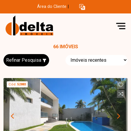
Área do Cliente
|
66 IMÓVEIS
Refinar Pesquisa
Cód.
52883