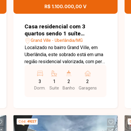
R$ 1.100.000,00 V
Casa residencial com 3
quartos sendo 1 suíte
disponível para venda no bairro
Grand Ville - Uberlândia/MG
Grand Ville em Uberlândia-MG
Localizado no bairro Grand Ville, em
Uberlândia, este sobrado está em uma
região residencial valorizada, com perfil
moderno, tranquilidade e fácil acesso a
comércios, serviços e vias importantes
3
1
2
2
da cidade, ideal para quem busca
Dorm.
Suite
Banho
Garagens
conforto, sofisticação e qualidade de
vida. O imóvel conta com sala ampla em
dois ambientes, 3 quartos sendo 1
suíte com sacada, banheiro social,
cozinha integrada, área de serviço, área
Cód.
49227
gourmet com churrasqueira, 2 vagas de