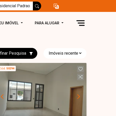
EU IMÓVEL
PARA ALUGAR
finar Pesquisa
Cód.
50294