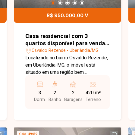
oportunidade de conhecer este imóvel
que reúne conforto, segurança e ótima
R$ 950.000,00 V
localização. Agende sua visita e venha
se encantar com tudo o que esta casa
pode oferecer!
Casa residencial com 3
quartos disponível para venda
no bairro Osvaldo Rezende em
Osvaldo Rezende - Uberlândia/MG
Uberlândia-MG
Localizado no bairro Osvaldo Rezende,
em Uberlândia-MG, o imóvel está
situado em uma região bem
estruturada, com fácil acesso a
comércios, escolas, transporte público
3
2
2
420 m²
e principais vias da cidade. O bairro se
Dorm.
Banho
Garagens
Terreno
destaca pela praticidade, tranquilidade
e boa valorização imobiliária, sendo
ideal tanto para moradia quanto para
investimento. Imóvel com área total de
420 m² e área construída de
Cód.
49459