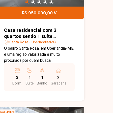
R$ 950.000,00 V
Casa residencial com 3
quartos sendo 1 suíte
disponível para venda no bairro
Santa Rosa - Uberlândia/MG
Santa Rosa em Uberlândia-MG
O bairro Santa Rosa, em Uberlândia-MG,
é uma região valorizada e muito
procurada por quem busca
tranquilidade, segurança e excelente
infraestrutura. Com fácil acesso às
3
1
1
2
principais vias da cidade, o bairro conta
Dorm.
Suite
Banho
Garagens
com comércios, escolas,
supermercados e serviços essenciais
próximos, além de um ambiente
residencial agradável, ideal para viver
bem e com qualidade de vida. O imóvel
Cód.
49371