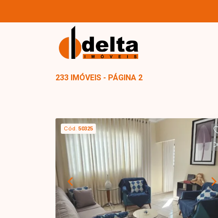
233 IMÓVEIS - PÁGINA 2
Cód.
50325