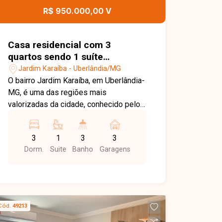
R$ 950.000,00 V
Casa residencial com 3
quartos sendo 1 suíte
disponível para venda no bairro
Jardim Karaíba - Uberlândia/MG
Jardim Karaíba em Uberlândia
O bairro Jardim Karaíba, em Uberlândia-
- MG.
MG, é uma das regiões mais
valorizadas da cidade, conhecido pelo
perfil residencial de alto padrão, ruas
arborizadas, tranquilidade e fácil
3
1
3
3
acesso a importantes vias, além da
Dorm.
Suite
Banho
Garagens
proximidade com comércios, serviços
e áreas nobres. Imóvel composto por
sala ampla, 02 quartos, banheiro social,
cozinha, área de serviço, varanda com
espaço gourmet e churrasqueira,
Cód.
49213
edícula com 01 suíte, quintal amplo e