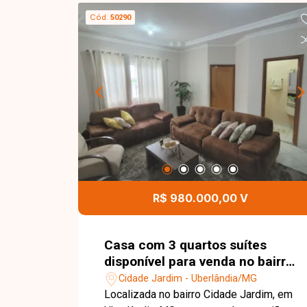
integrada à área de lazer com
Cód.
50290
churrasqueira, 2 corredores externos
que garantem ventilação e privacidade,
além de garagem com espaço para 2
carros. Imóvel completo, ideal para
famílias que valorizam espaço e área
de lazer em excelente localização.
Entre em contato para mais
informações e agende sua visita.
R$ 980.000,00 V
Casa com 3 quartos suítes
disponível para venda no bairro
Cidade Jardim Uberlândia-MG
Cidade Jardim - Uberlândia/MG
Localizada no bairro Cidade Jardim, em