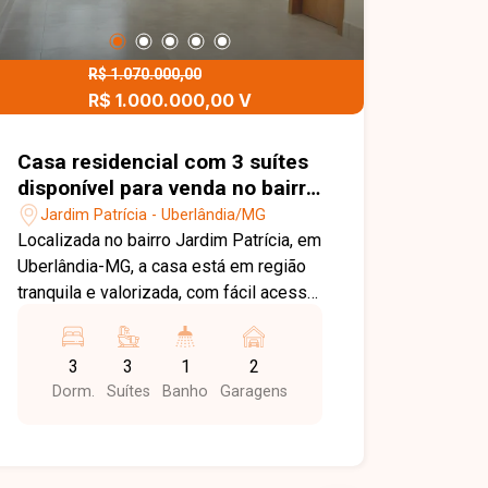
R$ 1.070.000,00
R$ 1.000.000,00 V
Casa residencial com 3 suítes
disponível para venda no bairro
Jardim Patrícia em Uberlândia-
Jardim Patrícia - Uberlândia/MG
MG
Localizada no bairro Jardim Patrícia, em
Uberlândia-MG, a casa está em região
tranquila e valorizada, com fácil acesso
a comércios, escolas e serviços
essenciais, oferecendo praticidade e
3
3
1
2
comodidade no dia a dia. Casa com 205
Dorm.
Suítes
Banho
Garagens
m² de área construída em terreno de
250 m², composta por 3 suítes amplas,
sala de estar integrada à cozinha
gourmet e à área da piscina, formando