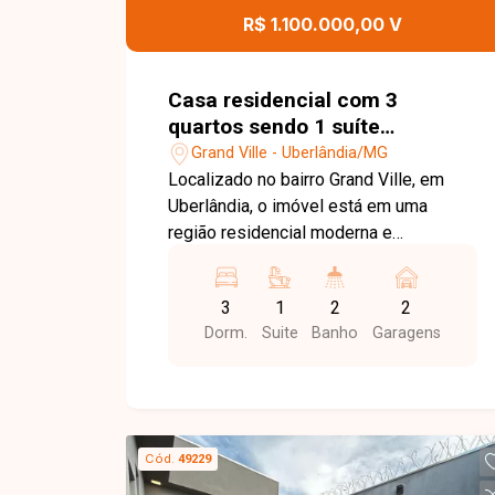
proporcionando economia, segurança e
R$ 1.100.000,00 V
praticidade. Uma excelente opção para
quem busca conforto, tecnologia e
ótima localização. Entre em contato
Casa residencial com 3
para mais informações.
quartos sendo 1 suíte
disponível para venda no bairro
Grand Ville - Uberlândia/MG
Grand Ville em Uberlândia-MG
Localizado no bairro Grand Ville, em
Uberlândia, o imóvel está em uma
região residencial moderna e
valorizada, com perfil tranquilo, boa
infraestrutura e fácil acesso a
3
1
2
2
comércios e principais vias da cidade,
Dorm.
Suite
Banho
Garagens
ideal para quem busca conforto e
qualidade de vida. O sobrado possui
sala ampla em dois ambientes, 3
quartos sendo 1 suíte com sacada,
banheiro social, cozinha integrada, área
Cód.
49229
de serviço, 2 vagas de garagem, além