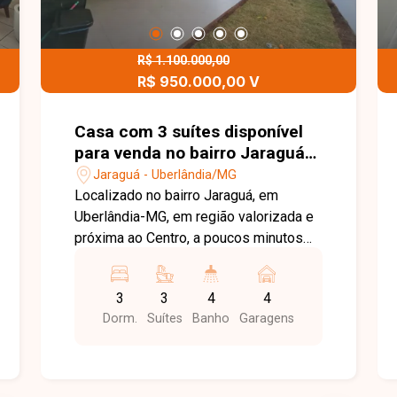
R$ 1.100.000,00
R$ 950.000,00 V
Casa com 3 suítes disponível
para venda no bairro Jaraguá
em Uberlândia-MG
Jaraguá - Uberlândia/MG
Localizado no bairro Jaraguá, em
Uberlândia-MG, em região valorizada e
próxima ao Centro, a poucos minutos
do Supermercados Bretas ? Getúlio
Vargas e às margens do Parque Linear
3
3
4
4
do Uberabinha, o imóvel oferece vista
Dorm.
Suítes
Banho
Garagens
panorâmica exclusiva para área verde,
além de fácil acesso a comércios,
serviços e principais vias da cidade,
unindo tranquilidade e conveniência.