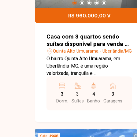
e segurança em excelente localização
R$ 960.000,00 V
Casa com 3 quartos sendo
suítes disponível para venda no
bairro Quinta Alto Umuarama
Quinta Alto Umuarama - Uberlândia/MG
em Uberlândia-MG.
O bairro Quinta Alto Umuarama, em
Uberlândia-MG, é uma região
valorizada, tranquila e
predominantemente residencial,
conhecida pelo fácil acesso a vias
3
3
4
3
importantes da cidade e pela
Dorm.
Suítes
Banho
Garagens
proximidade com comércios, escolas e
serviços essenciais. É uma excelente
escolha para quem busca qualidade de
vida, segurança e conforto em um bairro
moderno e bem planejado. Casa com
Cód.
49605