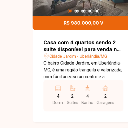
R$ 980.000,00 V
Casa com 4 quartos sendo 2
suite disponível para venda no
bairro Cidade Jardim em
Cidade Jardim - Uberlândia/MG
Uberlândia-MG.
O bairro Cidade Jardim, em Uberlândia-
MG, é uma região tranquila e valorizada,
com fácil acesso ao centro e a
diversos comércios, ideal para quem
busca conforto e praticidade no dia a
4
2
4
2
dia. Casa com 139m² de área
Dorm.
Suítes
Banho
Garagens
construída, sala de estar, sala de jantar,
4 quartos sendo 2 suítes, 4 banheiros
no total, quartos com armários
planejados, 2 cozinhas sendo uma