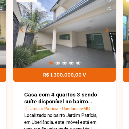
com área externa com churrasqueira,
piscina, banheiro externo, amplo quintal
e cômodo ao fundo com 1 banheiro.
Entre em contato para mais
informações e agende uma visita para
conhecer este imóvel.
R$ 1.300.000,00 V
Casa com 4 quartos 3 sendo
suíte disponível no bairro
Jardim Patrícia em Uberlândia-
Jardim Patrícia - Uberlândia/MG
MG
Localizado no bairro Jardim Patrícia,
em Uberlândia, este imóvel está em