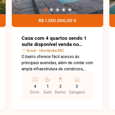
R$ 1.250.000,00 V
Casa com 4 quartos sendo 1
suíte disponível venda no
bairro Brasil em Uberlândia-MG
Brasil - Uberlândia/MG
O bairro oferece fácil acesso às
principais avenidas, além de contar com
ampla infraestrutura de comércios,
escolas, supermercados, farmácias e
diversos serviços, proporcionando
4
1
3
3
qualidade de vida para toda a família. O
Dorm.
Suite
Banho
Garagens
imóvel possui 400 m² de terreno (10 x
40 m) e aproximadamente 214 m² de
área construída, dispondo de duas
salas aconchegantes, sendo uma sala