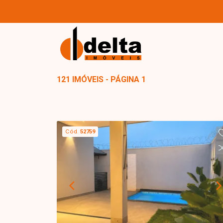
121 IMÓVEIS - PÁGINA 1
Cód.
52759