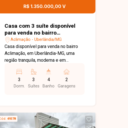
jardinagem e pergolado. Possui
R$ 1.350.000,00 V
garagem para 2 carros e
estacionamento para mais 2 veículos,
além de portão eletrônico. Entre em
Casa com 3 suíte disponível
contato para mais informações e
para venda no bairro
agende uma visita para conhecer este
Aclimação em Uberlândia-MG
Aclimação - Uberlândia/MG
imóvel.
Casa disponível para venda no bairro
Aclimação, em Uberlândia-MG, uma
região tranquila, moderna e em
constante valorização. O bairro é
conhecido pela boa infraestrutura, ruas
3
3
4
2
bem planejadas e fácil acesso a
Dorm.
Suítes
Banho
Garagens
comércios, escolas e principais vias da
cidade, sendo ideal para quem busca
conforto, segurança e qualidade de
vida. O imóvel possui 170 m² de área
construída em um terreno de 250 m²,
Cód.
49378
com sala ampla com pé-direito duplo, 3