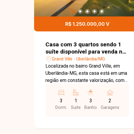
R$ 1.250.000,00 V
Casa com 3 quartos sendo 1
suíte disponível para venda no
bairro Grand Ville em
Grand Ville - Uberlândia/MG
Uberlândia-MG
Localizada no bairro Grand Ville, em
Uberlândia-MG, esta casa está em uma
região em constante valorização, com
fácil acesso às principais vias da
cidade e próxima a supermercados,
3
1
3
2
escolas, farmácias, comércios e
Dorm.
Suite
Banho
Garagens
diversos serviços, proporcionando
conforto, praticidade e excelente
qualidade de vida. O imóvel conta com
sala integrada à cozinha, 03 quartos,