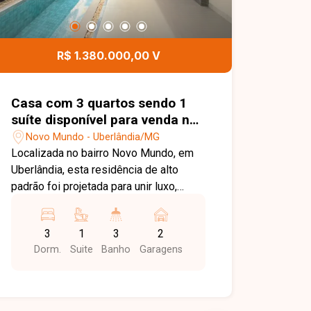
R$ 1.380.000,00 V
Casa com 3 quartos sendo 1
suíte disponível para venda no
bairro Novo Mundo em
Novo Mundo - Uberlândia/MG
Uberlândia-MG
Localizada no bairro Novo Mundo, em
Uberlândia, esta residência de alto
padrão foi projetada para unir luxo,
modernidade e conforto em cada
detalhe. Com arquitetura
3
1
3
2
contemporânea e acabamentos
Dorm.
Suite
Banho
Garagens
sofisticados, o imóvel oferece uma
experiência única de moradia para
quem busca exclusividade, qualidade e
excelente padrão construtivo.