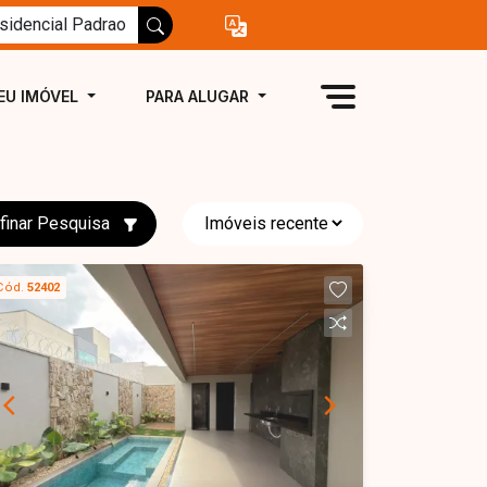
EU IMÓVEL
PARA ALUGAR
finar Pesquisa
Cód.
52402