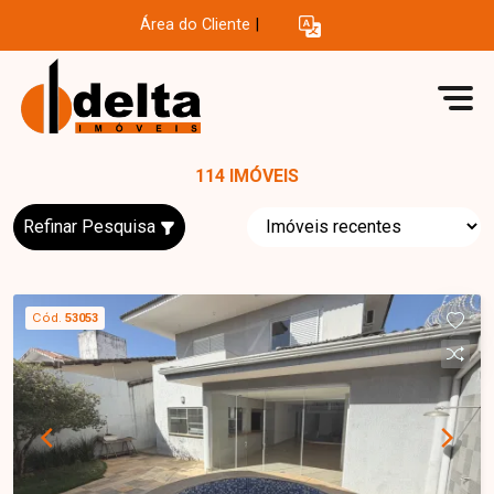
Área do Cliente
|
114 IMÓVEIS
Refinar Pesquisa
Cód.
53053