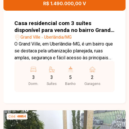
veículos, sistema de energia fotovoltaica,
R$ 1.490.000,00 V
aquecimento solar de água e concertina nos
muros. Uma excelente opção para quem busca
conforto, lazer, sustentabilidade e localização
Casa residencial com 3 suítes
privilegiada. Agende sua visita e venha conhecer
disponível para venda no bairro Grand
este imóvel diferenciado.
Ville em Uberlândia-MG
Grand Ville - Uberlândia/MG
O Grand Ville, em Uberlândia-MG, é um bairro que
se destaca pela urbanização planejada, ruas
amplas, segurança e fácil acesso às principais
regiões da cidade. Com excelente infraestrutura
e proximidade a comércios, áreas verdes e
3
3
5
2
serviços essenciais, é um local ideal para quem
Dorm.
Suítes
Banho
Garagens
busca viver com tranquilidade, modernidade e
alto padrão em um dos pontos mais valorizados
da cidade. Este imóvel entrega o máximo em
sofisticação e inovação, unindo espaço,
modernidade e ambientes integrados, criando
Cód.
48854
uma experiência de harmonia e exclusividade
dentro do bairro planejado Praça Alto Umuarama.