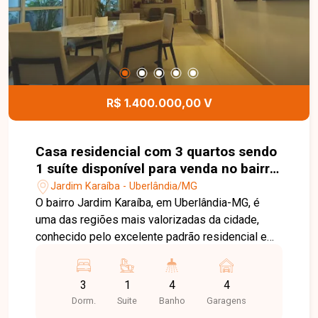
excelente oportunidade para quem busca um
imóvel amplo, bem localizado e com área de
lazer completa em Uberlândia. Entre em contato
para mais informações e agende sua visita.
R$ 1.400.000,00 V
Casa residencial com 3 quartos sendo
1 suíte disponível para venda no bairro
Jardim Karaíba em Uberlândia-MG
Jardim Karaíba - Uberlândia/MG
O bairro Jardim Karaíba, em Uberlândia-MG, é
uma das regiões mais valorizadas da cidade,
conhecido pelo excelente padrão residencial e
pela localização privilegiada na zona sul. O bairro
oferece fácil acesso a importantes avenidas,
3
1
4
4
além de estar próximo a comércios, serviços,
Dorm.
Suite
Banho
Garagens
escolas e opções de lazer, proporcionando