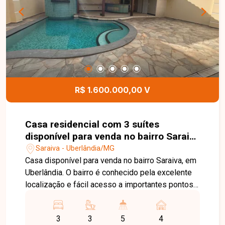
R$ 1.600.000,00 V
Casa residencial com 3 suítes
disponível para venda no bairro Saraiva
em Uberlândia-MG
Saraiva - Uberlândia/MG
Casa disponível para venda no bairro Saraiva, em
Uberlândia. O bairro é conhecido pela excelente
localização e fácil acesso a importantes pontos
da cidade, além de oferecer infraestrutura
completa com supermercados, escolas,
3
3
5
4
farmácias, restaurantes e diversos serviços,