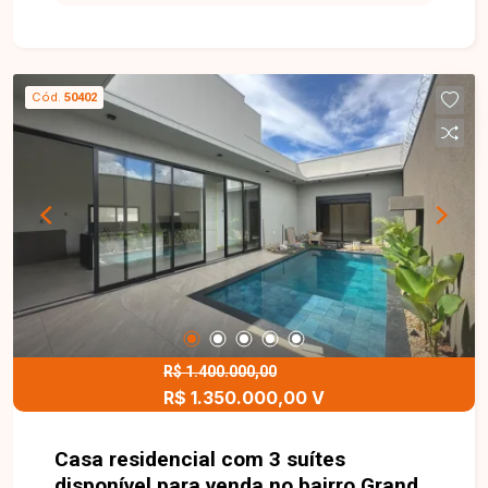
praticidade e qualidade de vida. Casa térrea com
aproximadamente 200 m² de área construída,
composta por hall de entrada com lavabo, ampla
sala para 2 ambientes, hall com roupeiro para 3
Cód.
50402
quartos com armários embutidos sendo 1 suíte,
banheiro social, cozinha planejada com armários,
lavanderia, quarto despensa e estendal. O imóvel
conta ainda com ampla varanda gourmet com
churrasqueira e bancada em ilha com fogão
cooktop, amplo quintal com jardinagem e
pergolado. Possui garagem para 2 carros e
estacionamento para mais 2 veículos, além de
portão eletrônico. Entre em contato para mais
informações e agende uma visita para conhecer
este imóvel.
R$ 1.400.000,00
R$ 1.350.000,00 V
Casa residencial com 3 suítes
disponível para venda no bairro Grand