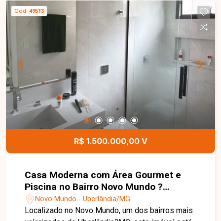
uma ampla varanda com balcão e pia em granito,
Cód.
49513
ideal para momentos de lazer, além de garagem
coberta para até 4 veículos. Como diferenciais, o
imóvel conta com sistema de geração de energia
fotovoltaica, proporcionando economia na conta
de luz, aquecimento solar de água, porteiro
eletrônico com câmara, portão automático com
controlo remoto e cerca elétrica, garantindo mais
segurança e conforto para toda a família.
R$ 1.500.000,00 V
Casa Moderna com Área Gourmet e
Piscina no Bairro Novo Mundo ?
Uberlândia/MG
Novo Mundo - Uberlândia/MG
Localizado no Novo Mundo, um dos bairros mais