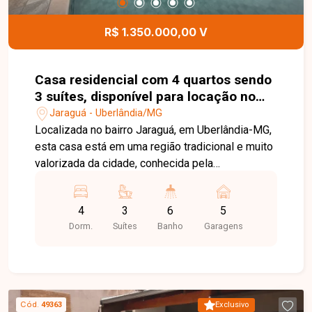
fachada imponente e um layout pensado para
conforto, funcionalidade e sofisticação. Uma
R$ 1.350.000,00 V
oportunidade única para quem busca morar bem
ou investir em um imóvel diferenciado no Novo
Mundo. Agende sua visita e venha se encantar
Casa residencial com 4 quartos sendo
com cada detalhe deste projeto que une estilo,
3 suítes, disponível para locação no
conforto e localização estratégica.
bairro Jaraguá em Uberlândia-MG
Jaraguá - Uberlândia/MG
Localizada no bairro Jaraguá, em Uberlândia-MG,
esta casa está em uma região tradicional e muito
valorizada da cidade, conhecida pela
tranquilidade, excelente infraestrutura e fácil
acesso a comércios, escolas, supermercados e
4
3
6
5
serviços essenciais. O bairro se destaca pelo
Dorm.
Suítes
Banho
Garagens
perfil residencial, ruas bem estruturadas e ótima
qualidade de vida, sendo uma escolha ideal para
quem busca conforto, segurança e espaço. O
imóvel está construído em dois lotes, totalizando
aproximadamente 601 m² de terreno e cerca de
Cód.
49363
Exclusivo