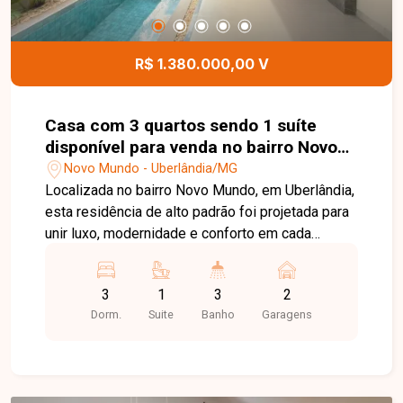
localização privilegiada no bairro Novo Mundo.
Agende uma visita e venha conhecer todos os
detalhes desta casa.
R$ 1.380.000,00 V
Casa com 3 quartos sendo 1 suíte
disponível para venda no bairro Novo
Mundo em Uberlândia-MG
Novo Mundo - Uberlândia/MG
Localizada no bairro Novo Mundo, em Uberlândia,
esta residência de alto padrão foi projetada para
unir luxo, modernidade e conforto em cada
detalhe. Com arquitetura contemporânea e
acabamentos sofisticados, o imóvel oferece uma
3
1
3
2
experiência única de moradia para quem busca
Dorm.
Suite
Banho
Garagens
exclusividade, qualidade e excelente padrão
construtivo. Construída em um terreno de 300 m²,
com 180 m² de área construída, a casa conta com
3 quartos, sendo 1 suíte, além de amplos