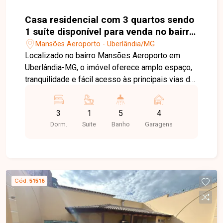
melhores regiões de Uberlândia. Entre em
contato e agende sua visita para conhecer este
Casa residencial com 3 quartos sendo
imóvel.
1 suíte disponível para venda no bairro
Mansões Aeroporto em Uberlândia-MG
Mansões Aeroporto - Uberlândia/MG
Localizado no bairro Mansões Aeroporto em
Uberlândia-MG, o imóvel oferece amplo espaço,
tranquilidade e fácil acesso às principais vias da
cidade, sendo ideal para quem busca conforto e
lazer. O terreno possui aproximadamente 5.108
3
1
5
4
m², com área construída de 237 m². A casa é
Dorm.
Suite
Banho
Garagens
composta por sala em 2 ambientes, 3 quartos
sendo 1 suíte, banheiro social, cozinha e
garagem para 3 carros. Na área externa o imóvel
conta com piscina, varanda, churrasqueira e 2
banheiros, proporcionando um excelente espaço
Cód.
51516
para convivência e lazer. Entre em contato com a
equipe da Delta Imóveis e agende sua visita para
conhecer essa oportunidade.