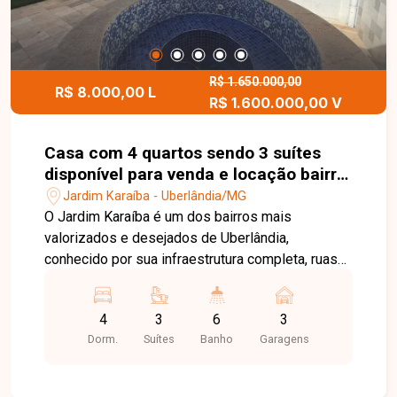
R$ 1.650.000,00
R$ 8.000,00 L
R$ 1.600.000,00 V
Casa com 4 quartos sendo 3 suítes
disponível para venda e locação bairro
Jardim Karaíba em Uberlândia-MG
Jardim Karaíba - Uberlândia/MG
O Jardim Karaíba é um dos bairros mais
valorizados e desejados de Uberlândia,
conhecido por sua infraestrutura completa, ruas
arborizadas e excelente localização. A região
oferece fácil acesso às principais avenidas da
4
3
6
3
cidade, além de estar próxima a supermercados,
Dorm.
Suítes
Banho
Garagens
escolas, restaurantes, farmácias, academias e
diversos serviços, proporcionando conforto,
segurança e qualidade de vida. No pavimento