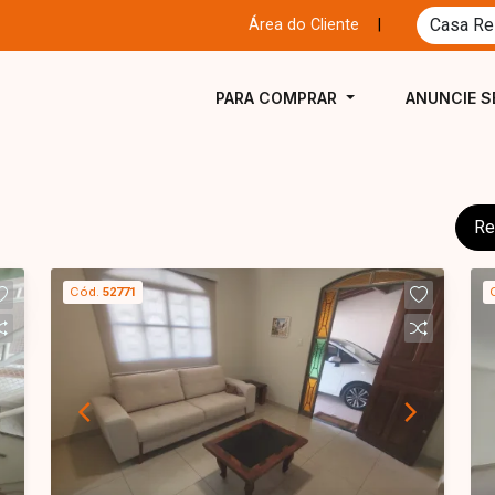
Área do Cliente
|
PARA COMPRAR
ANUNCIE S
Re
Cód.
52771