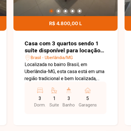
R$ 4.800,00 L
Casa com 3 quartos sendo 1
suíte disponível para locação
no bairro Brasil em Uberlândia-
Brasil - Uberlândia/MG
MG.
Localizada no bairro Brasil, em
Uberlândia-MG, esta casa está em uma
região tradicional e bem localizada,
com fácil acesso às principais vias da
cidade e próxima a supermercados,
3
1
3
5
escolas, farmácias, comércios e
Dorm.
Suite
Banho
Garagens
diversos serviços, proporcionando
praticidade e conforto para o dia a dia.
O imóvel possui aproximadamente 400
m² de terreno e 240 m² de área