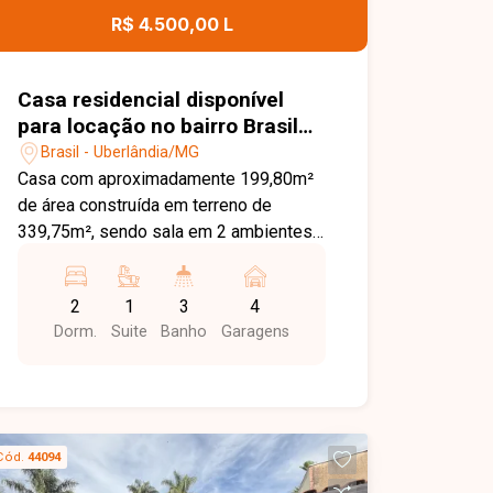
R$ 4.500,00 L
Casa residencial disponível
para locação no bairro Brasil
em Uberlândia-MG
Brasil - Uberlândia/MG
Casa com aproximadamente 199,80m²
de área construída em terreno de
339,75m², sendo sala em 2 ambientes,
lavabo, hall, banheiro social, 2 quartos
sendo 1 suite, cozinha, lavanderia com
2
1
3
4
1 quarto, varanda e 4 vaga de garagem.
Dorm.
Suite
Banho
Garagens
Cód.
44094