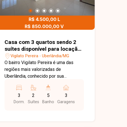
R$ 4.500,00 L
R$ 850.000,00 V
Casa com 3 quartos sendo 2
suítes disponível para locação
e venda no bairro Vigilato
Vigilato Pereira - Uberlândia/MG
Pereira em Uberlândia-MG
O bairro Vigilato Pereira é uma das
regiões mais valorizadas de
Uberlândia, conhecido por sua
excelente infraestrutura, ruas tranquilas
e fácil acesso aos principais pontos da
3
2
5
3
cidade. A localização oferece
Dorm.
Suítes
Banho
Garagens
proximidade com supermercados,
escolas, farmácias, restaurantes e
diversos serviços, garantindo
praticidade e qualidade de vida para