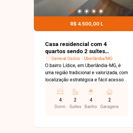
R$ 4.500,00 L
Casa residencial com 4
quartos sendo 2 suítes
disponível para locação no
General Osório - Uberlândia/MG
bairro General Osório em
O bairro Lídice, em Uberlândia-MG, é
Uberlândia-MG
uma região tradicional e valorizada, com
localização estratégica e fácil acesso
às principais vias da cidade. Próximo a
comércios, escolas, restaurantes,
4
2
4
2
bancos e diversos serviços, oferece
Dorm.
Suítes
Banho
Garagens
praticidade e excelente estrutura para
moradia ou instalação de atividades
profissionais. Casa residencial ou
comercial com ambientes amplos e