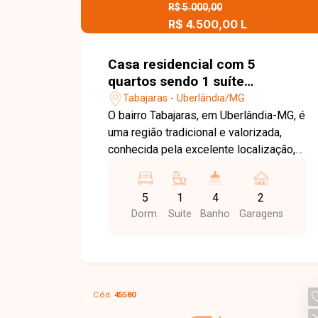
mais informações e agende sua visita.
R$ 5.000,00
R$ 4.500,00 L
Casa residencial com 5
quartos sendo 1 suíte
disponível para locação no
Tabajaras - Uberlândia/MG
bairro Tabajaras em
O bairro Tabajaras, em Uberlândia-MG, é
Uberlândia-MG
uma região tradicional e valorizada,
conhecida pela excelente localização,
fácil acesso às principais vias da
cidade e ampla oferta de comércios,
5
1
4
2
serviços, escolas e conveniências. Sua
Dorm.
Suite
Banho
Garagens
infraestrutura completa proporciona
praticidade e qualidade de vida para
toda a família. Sala em 02 ambientes,
sala de TV, sala de jantar, 04 quartos
com armários, sendo 01 suíte, banheiro
Cód.
45580
social, lavabo, cozinha, área de serviço,