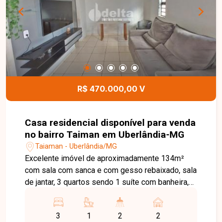
auxiliar na busca pelo imóvel que você busca.
Temos 3 unidades para te receber, no Centro,
Zona Sul ou Zona Leste: Av. João Naves de Ávila,
257 - Centro Rua Rafael Marino Neto, 135 -
Jardim Karaíba Av. Dr. Laerte Vieira Gonçalves,
607 ? Santa Mônica
R$ 470.000,00 V
Casa residencial disponível para venda
no bairro Taiman em Uberlândia-MG
Taiaman - Uberlândia/MG
Excelente imóvel de aproximadamente 134m²
com sala com sanca e com gesso rebaixado, sala
de jantar, 3 quartos sendo 1 suíte com banheira,
escritório, banheiro social, copa, cozinha, área de
serviço, espaço externo, quintal, varanda nos
3
1
2
2
fundos com bancada de pedra e fogão à lenha, 1