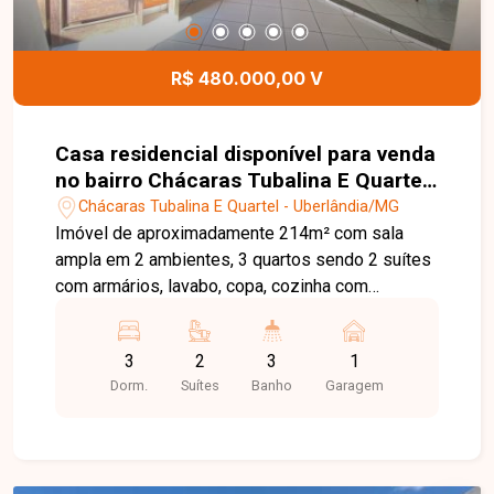
R$ 480.000,00 V
Casa residencial disponível para venda
no bairro Chácaras Tubalina E Quartel
em Uberlândia-MG.
Chácaras Tubalina E Quartel - Uberlândia/MG
Imóvel de aproximadamente 214m² com sala
ampla em 2 ambientes, 3 quartos sendo 2 suítes
com armários, lavabo, copa, cozinha com
armários e bancada, quintal amplo, área de
serviço, corredores laterais e 1 vaga de garagem.
3
2
3
1
Dorm.
Suítes
Banho
Garagem