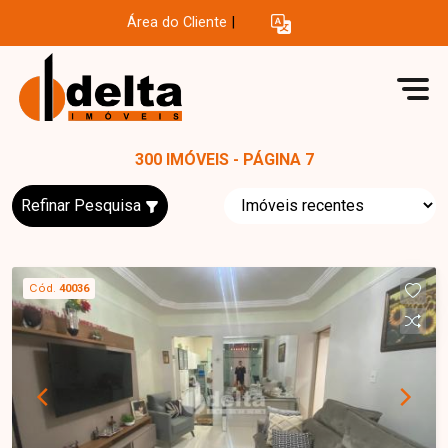
Área do Cliente
|
300 IMÓVEIS - PÁGINA 7
Refinar Pesquisa
Cód.
40036