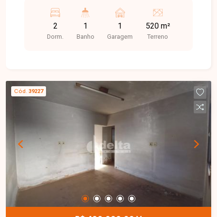
da cidade e próxima a supermercados, escolas,
farmácias, comércios e diversos serviços,
2
1
1
520 m²
proporcionando praticidade e comodidade no dia
Dorm.
Banho
Garagem
Terreno
a dia. O imóvel constituído de 2 casas sendo
casa Frente e casa de fundos cada casa com
aproximadamente 50 m² de área construída ,
compostas por sala, 02 quartos, banheiro social,
cozinha, área de serviço e amplo quintal,
Cód.
39227
oferecendo um espaço funcional e confortável .
** Área construída simples não levada em
consideração na avaliação o terreno que é muito
bom para investidores possui 13 metros de
frente por 40 metros totalizando 520 m² em
excelente localização dentro do bairro . Esta é
uma excelente oportunidade para quem busca um
imóvel com ótimo custo-benefício em uma
localização privilegiada. Agende uma visita e
venha conhecer todos os detalhes desta casa.