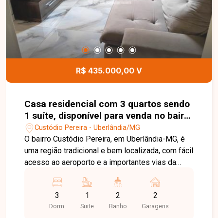
R$ 435.000,00 V
Casa residencial com 3 quartos sendo
1 suíte, disponível para venda no bairro
Custódio Pereira em Uberlândia-MG
Custódio Pereira - Uberlândia/MG
O bairro Custódio Pereira, em Uberlândia-MG, é
uma região tradicional e bem localizada, com fácil
acesso ao aeroporto e a importantes vias da
cidade. Conta com boa infraestrutura, com
comércios, escolas e serviços, proporcionando
3
1
2
2
praticidade e qualidade de vida. Casa com
Dorm.
Suite
Banho
Garagens
aproximadamente 110 m² de área construída em