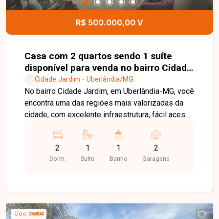
R$ 500.000,00 V
Casa com 2 quartos sendo 1 suíte
disponível para venda no bairro Cidade
Jardim em Uberlândia-MG.
Cidade Jardim - Uberlândia/MG
No bairro Cidade Jardim, em Uberlândia-MG, você
encontra uma das regiões mais valorizadas da
cidade, com excelente infraestrutura, fácil acesso
às principais avenidas e proximidade com
supermercados, escolas, farmácias, restaurantes
2
1
1
2
e diversos serviços, proporcionando conforto e
Dorm.
Suite
Banho
Garagens
qualidade de vida. Casa residencial disponível
para venda com aproximadamente 90 m² de área
construída em terreno de 125 m². O imóvel conta
com sala ampla, 2 quartos com armários
planejados, sendo 1 suíte, banheiro social,
Cód.
36804