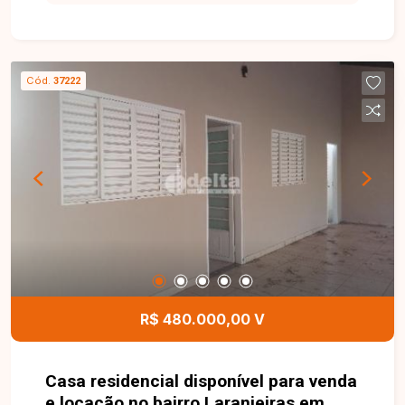
terreno de 250 m², composta por sala e copa
com piso em porcelanato; 3 quartos, sendo 1
suíte; banheiro social; cozinha e varanda com
cozinha externa. O imóvel conta ainda com
Cód.
37222
edícula de aproximadamente 40 m² no fundo,
com sala no contra piso, quarto, banheiro e
lavanderia, além de 2 vagas de garagem. Uma
excelente oportunidade para quem busca espaço,
versatilidade e boa localização. Entre em contato
e agende sua visita!
R$ 480.000,00 V
Casa residencial disponível para venda
e locação no bairro Laranjeiras em