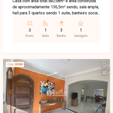
Casa com área total de258m² e área construída
de aproximadamente 136,5m² sendo, sala ampla,
hall para 3 quartos sendo 1 suite, banheiro social,
cozinha com bancada e armarios, varanda com
área de serviço e banheiro, portão eletrônico,
3
1
3
1
câmeras e garagem.
Dorm.
Suite
Banho
Garagem
Cód.
39749