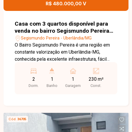
R$ 480.000,00 V
Casa com 3 quartos disponível para
venda no bairro Segismundo Pereira
em Uberlândia-MG
Segismundo Pereira - Uberlândia/MG
O Bairro Segismundo Pereira é uma região em
constante valorização em Uberlândia-MG,
conhecida pela excelente infraestrutura, fácil
acesso às principais vias da cidade e ampla
variedade de comércios, escolas,
2
1
1
230 m²
supermercados e serviços essenciais. O bairro
Dorm.
Banho
Garagem
Const.
oferece praticidade e qualidade de vida para toda
a família. Excelente imóvel com
aproximadamente 300 m² de área total e cerca de
230 m² de área construída, composto por sala
com rack e painel, 3 quartos sendo 1 com móveis
Cód.
36705
de escritório, banheiro social com box, cozinha
com armários, hall com espelho, área de serviço