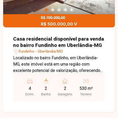
R$ 700.000,00
R$ 500.000,00 V
Casa residencial disponível para venda
no bairro Fundinho em Uberlândia-MG
Fundinho - Uberlândia/MG
Localizado no bairro Fundinho, em Uberlândia-
MG, este imóvel está em uma região com
excelente potencial de valorização, oferecendo
fácil acesso a comércios, escolas e serviços
essenciais. O bairro proporciona praticidade no
4
2
2
530 m²
dia a dia, além de um ambiente tranquilo, ideal
Dorm.
Banho
Garagens
Terreno
tanto para moradia quanto para investimento.
Excelente oportunidade de imóvel com
aproximadamente 160m² de área construída em
um terreno de aproximadamente 530m², com