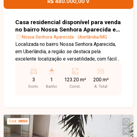
R$ 480.000,00 V
Casa residencial disponível para venda
no bairro Nossa Senhora Aparecida em
Uberlândia-MG
Nossa Senhora Aparecida - Uberlândia/MG
Localizada no bairro Nossa Senhora Aparecida,
em Uberlândia, a região se destaca pela
excelente localização e versatilidade, com fácil
acesso ao centro da cidade, comércios variados
e grande fluxo, sendo ideal tanto para moradia
3
1
123.20 m²
200 m²
quanto para atividades comerciais. O imóvel
Dorm.
Banho
Const.
A. Total
possui 123,20 m² de área construída em terreno
de 200 m², sendo sala, 03 quartos, 01 banheiro,
cozinha, área de serviço, além de contar com a
parte frontal do imóvel com 03 pequenos
cômodos comerciais, oferecendo diversas
Cód.
38350
possibilidades de uso. Uma excelente
oportunidade para quem busca investir ou morar