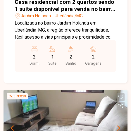
Casa residencial com 2 quartos sendo
1 suíte disponível para venda no bairro
Jardim Holanda em Uberlândia-MG
Jardim Holanda - Uberlândia/MG
Localizada no bairro Jardim Holanda em
Uberlândia-MG, a região oferece tranquilidade,
fácil acesso a vias principais e proximidade com
comércios e serviços, proporcionando
praticidade no dia a dia. A casa possui
2
1
2
2
aproximadamente 132 m² de área construída em
Dorm.
Suite
Banho
Garagens
terreno de 250 m², composta por sala em 2
ambientes, 2 quartos sendo 1 suíte com
armários, banheiro social com box e armários,
cozinha com armários e área de serviço. O imóvel
conta ainda com varanda gourmet com
Cód.
37281
churrasqueira, piscina, portão eletrônico e 2
vagas de garagem, oferecendo conforto e lazer
para toda a família. Entre em contato com a
equipe da Delta Imóveis e agende sua visita para
conhecer essa oportunidade.