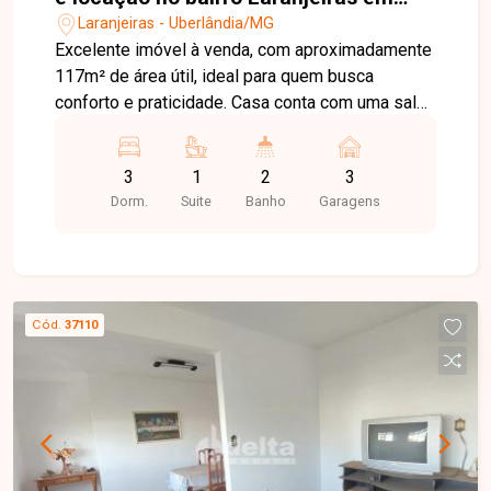
Uberlândia-MG
Laranjeiras - Uberlândia/MG
Excelente imóvel à venda, com aproximadamente
117m² de área útil, ideal para quem busca
conforto e praticidade. Casa conta com uma sala
ampla, 3 quartos sendo 1 suíte, e um banheiro
social. A copa e a cozinha são funcionais e
3
1
2
3
espaçosas. Além disso, possui vaga para 3
Dorm.
Suite
Banho
Garagens
carros e portão eletrônico para maior segurança.
Cód.
37110