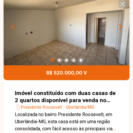
confortável e bem localizado. Entre em contato e
agende sua visita para conhecer todos os
detalhes!
R$ 520.000,00 V
Imóvel constituído com duas casas de
2 quartos disponível para venda no
bairro Presidente Roosevelt em
Presidente Roosevelt - Uberlândia/MG
Uberlândia-MG
Localizada no bairro Presidente Roosevelt, em
Uberlândia-MG, esta casa está em uma região
consolidada, com fácil acesso às principais vias