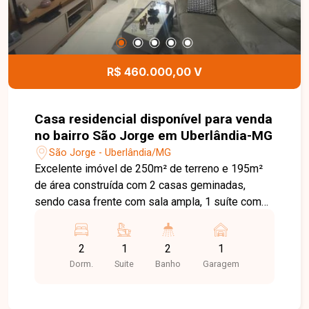
R$ 460.000,00 V
Casa residencial disponível para venda
no bairro São Jorge em Uberlândia-MG
São Jorge - Uberlândia/MG
Excelente imóvel de 250m² de terreno e 195m²
de área construída com 2 casas geminadas,
sendo casa frente com sala ampla, 1 suíte com
armários, cozinha, área de serviço e área gourmet
com churrasqueira com bancada, pia de pedra e
2
1
2
1
banheiro, acabamento em gesso e 2 vagas de
Dorm.
Suite
Banho
Garagem
garagem, e casa fundos com sala ampla, 2
quartos sendo 1 suíte, cozinha, área de serviço
com banheiro e 1 vaga de garagem.