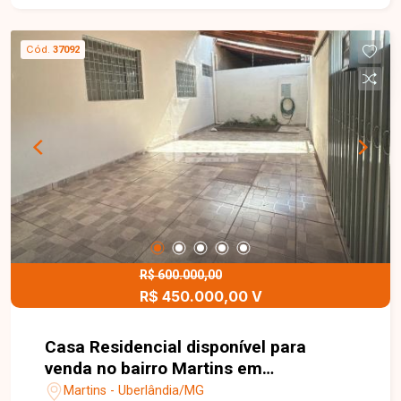
Cód.
37092
R$ 600.000,00
R$ 450.000,00 V
Casa Residencial disponível para
venda no bairro Martins em
Uberlândia-MG
Martins - Uberlândia/MG