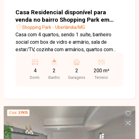
Casa Residencial disponível para
venda no bairro Shopping Park em
Uberlândia-MG
Shopping Park - Uberlândia/MG
Casa com 4 quartos, sendo 1 suíte, banheiro
social com box de vidro e armário, sala de
estar/TV, cozinha com armários, quartos com
guarda-roupa embutido. Área gourmet com
churrasqueira, forno, fogão a lenha e banheiro.
4
2
2
200 m²
Garagem coberta para 2 carros. Pronta para morar,
Dorm.
Banho
Garagens
Terreno
com documentação regularizada. Agende agora
mesmo uma visita e venha conhecer
pessoalmente todos os detalhes deste incrível
imóvel. Estamos à disposição para esclarecer
suas dúvidas e auxiliar em todo o processo.
Cód.
37973
Entre em contato conosco pelo telefone ou
WhatsApp no número (34) 3230-9900 ou venha
conhecer nosso espaço e conversar
pessoalmente com um consultor que irá te