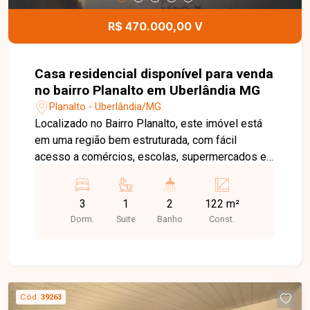
R$ 470.000,00 V
Casa residencial disponível para venda
no bairro Planalto em Uberlândia MG
Planalto - Uberlândia/MG
Localizado no Bairro Planalto, este imóvel está
em uma região bem estruturada, com fácil
acesso a comércios, escolas, supermercados e
principais vias da cidade. O bairro oferece
tranquilidade, praticidade e boa valorização,
3
1
2
122 m²
sendo uma excelente opção para quem busca
Dorm.
Suite
Banho
Const.
qualidade de vida. O imóvel dispõe de casa em
terreno de 240m², com sala, 3 quartos sendo 1
suíte e 2 com armários, banheiro social, cozinha
com armários, área de serviço com armário sob o
tanque, despensa, quintal e 2 vagas de garagem.
Cód.
39263
Não perca a oportunidade de morar em um imóvel