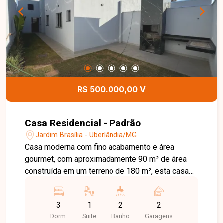
R$ 500.000,00 V
Casa Residencial - Padrão
Jardim Brasília - Uberlândia/MG
Casa moderna com fino acabamento e área
gourmet, com aproximadamente 90 m² de área
construída em um terreno de 180 m², esta casa
une conforto e sofisticação. São 3 quartos,
incluindo uma suíte, além de uma sala ampla em
3
1
2
2
três ambientes. A cozinha funcional complementa
Dorm.
Suite
Banho
Garagens
o espaço interno. Na área externa, a linda área