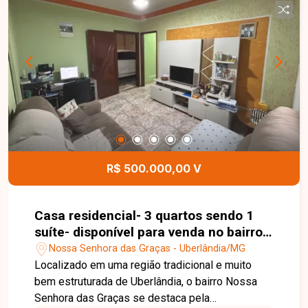
R$ 500.000,00 V
Casa residencial- 3 quartos sendo 1
suíte- disponível para venda no bairro
Nossa Senhora das Graças em
Nossa Senhora das Graças - Uberlândia/MG
Uberlândia-MG.
Localizado em uma região tradicional e muito
bem estruturada de Uberlândia, o bairro Nossa
Senhora das Graças se destaca pela