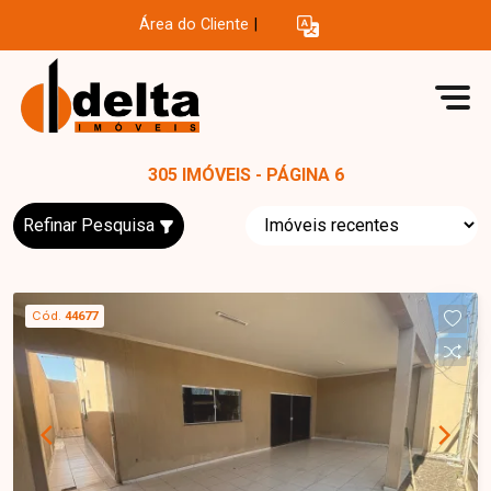
Área do Cliente
|
305 IMÓVEIS - PÁGINA 6
Refinar Pesquisa
Cód.
44677