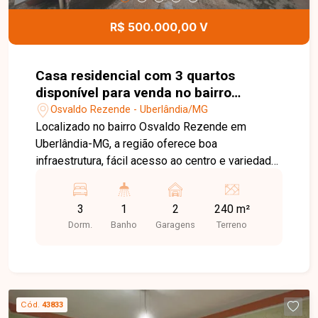
R$ 500.000,00 V
Casa residencial com 3 quartos
disponível para venda no bairro
Osvaldo Rezende em Uberlândia-MG
Osvaldo Rezende - Uberlândia/MG
Localizado no bairro Osvaldo Rezende em
Uberlândia-MG, a região oferece boa
infraestrutura, fácil acesso ao centro e variedade
de comércios e serviços, proporcionando
praticidade no dia a dia. A casa possui
3
1
2
240 m²
aproximadamente 98 m² de área construída em
Dorm.
Banho
Garagens
Terreno
terreno de 240 m², composta por sala, 3 quartos,
banheiro social, cozinha, área de serviço e 2
vagas de garagem. Entre em contato com a
equipe da Delta Imóveis e agende sua visita para
conhecer essa oportunidade.
Cód.
43833