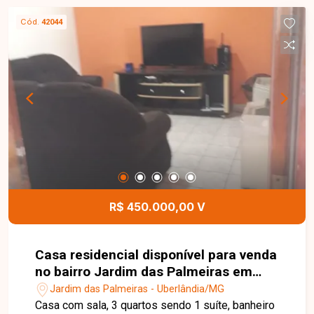
Cód.
42044
R$ 450.000,00 V
Casa residencial disponível para venda
no bairro Jardim das Palmeiras em
Uberlândia-MG
Jardim das Palmeiras - Uberlândia/MG
Casa com sala, 3 quartos sendo 1 suíte, banheiro