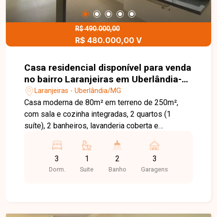
R$ 490.000,00
R$ 480.000,00 V
Casa residencial disponível para venda
no bairro Laranjeiras em Uberlândia-
MG
Laranjeiras - Uberlândia/MG
Casa moderna de 80m² em terreno de 250m²,
com sala e cozinha integradas, 2 quartos (1
suíte), 2 banheiros, lavanderia coberta e
despensa. Acabamento de alto padrão, garagem
para 3 carros e infraestrutura para aquecimento
3
1
2
3
solar.
Dorm.
Suite
Banho
Garagens