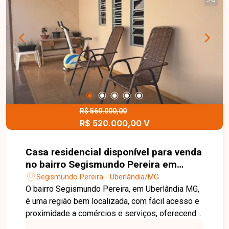
bancada com 3 mts de pedra, mais pia em iNOX e
fogão cooktop + armário todo em vidro e
acabamento de alumínio.
R$ 560.000,00
R$ 520.000,00 V
Casa residencial disponível para venda
no bairro Segismundo Pereira em
Uberlândia-MG
Segismundo Pereira - Uberlândia/MG
O bairro Segismundo Pereira, em Uberlândia MG,
é uma região bem localizada, com fácil acesso e
proximidade a comércios e serviços, oferecendo
praticidade no dia a dia. Imóvel com 300 m² de