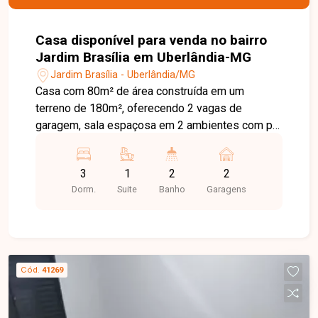
Casa disponível para venda no bairro
Jardim Brasília em Uberlândia-MG
Jardim Brasília - Uberlândia/MG
Casa com 80m² de área construída em um
terreno de 180m², oferecendo 2 vagas de
garagem, sala espaçosa em 2 ambientes com pé
direito duplo, cozinha funcional, área de serviço, e
uma incrível varanda gourmet com churrasqueira
3
1
2
2
e bancada em granito. São 3 quartos, sendo 1
Dorm.
Suite
Banho
Garagens
suíte, proporcionando conforto e praticidade. Não
perca essa oportunidade de morar em um imóvel
moderno e bem localizado. Agende sua visita!
Cód.
41269