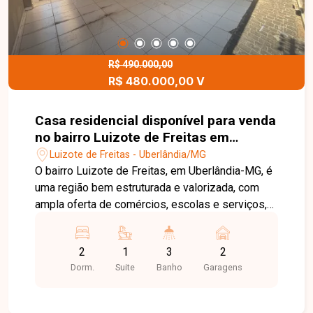
R$ 490.000,00
R$ 480.000,00 V
Casa residencial disponível para venda
no bairro Luizote de Freitas em
Uberlândia-MG
Luizote de Freitas - Uberlândia/MG
O bairro Luizote de Freitas, em Uberlândia-MG, é
uma região bem estruturada e valorizada, com
ampla oferta de comércios, escolas e serviços,
além de fácil acesso às principais vias da cidade,
ideal para quem busca praticidade no dia a dia.
2
1
3
2
Casa com 180m² de área construída em terreno
Dorm.
Suite
Banho
Garagens
de 250m², composta por sala ampla com jardim
de inverno, 2 quartos amplos sendo 1 suíte,
banheiro social, cozinha com bancada e