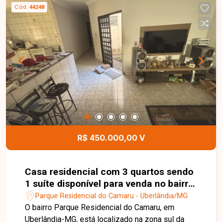
Cód.
44248
R$ 450.000,00 V
Casa residencial com 3 quartos sendo
1 suíte disponível para venda no bairro
Parque Residencial do Camaru em
Parque Residencial do Camaru - Uberlândia/MG
Uberlândia-MG
O bairro Parque Residencial do Camaru, em
Uberlândia-MG, está localizado na zona sul da