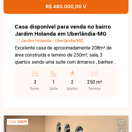
R$ 480.000,00 V
Casa disponível para venda no bairro
Jardim Holanda em Uberlândia-MG
Jardim Holanda - Uberlândia/MG
Excelente casa de aproximadamente 208m² de
área construída e terreno de 250m², sala, 3
quartos sendo uma suíte com ármarios , banheiro
social , cozinha com armarios, suporta sistema
de aquecedor solar para os 2 Banheiros (
3
1
2
250 m²
precisar trocar apenas as placas ) 68 mts casa.
Dorm.
Suite
Banho
Terreno
Garagem de 60 mts toda murada e coberta para 3
carros , todos os corredores com piso grosso.
Varanda no Fundo com 80 mts toda coberta com
madeiramento de eucalipto tratado e porcelanato,
com 1 quarto e 1 banheiro com laje, churrasqueira
Cód.
41679
de tijolinho e acabamento em inox e vidro,