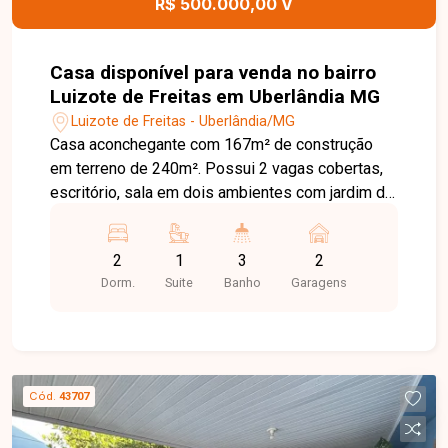
R$ 500.000,00 V
oportunidade ideal para quem busca um imóvel
versátil, seja para acomodar mais de uma família
ou para obter renda com locação. Entre em
Casa disponível para venda no bairro
contato agora mesmo e agende sua visita para
Luizote de Freitas em Uberlândia MG
conhecer de perto todo o potencial deste imóvel!
Luizote de Freitas - Uberlândia/MG
Casa aconchegante com 167m² de construção
em terreno de 240m². Possui 2 vagas cobertas,
escritório, sala em dois ambientes com jardim de
inverno, 2 quartos (1 suíte com armários),
banheiro social, cozinha com bancada em granito
2
1
3
2
e armários, área de convivência, despensa e
Dorm.
Suite
Banho
Garagens
banheiro externo. Área gourmet com fogão a
lenha, forno e churrasqueira em tijolos refratários.
Conta com portão eletrônico, câmeras, concertina,
interfone, iluminação em LED, teto rebaixado e
piso em porcelanato.
Cód.
43707