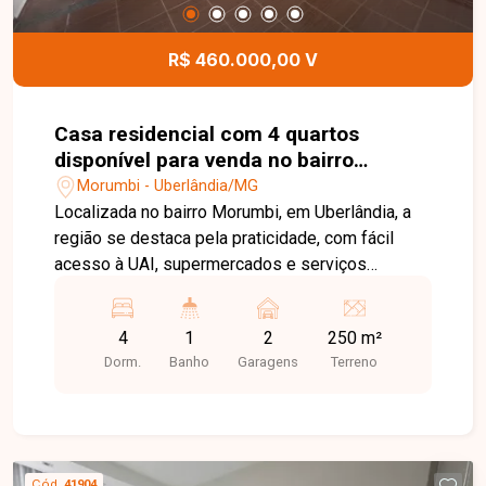
R$ 460.000,00 V
Casa residencial com 4 quartos
disponível para venda no bairro
Morumbi em Uberlândia-MG
Morumbi - Uberlândia/MG
Localizada no bairro Morumbi, em Uberlândia, a
região se destaca pela praticidade, com fácil
acesso à UAI, supermercados e serviços
essenciais, além de boa mobilidade para
diferentes pontos da cidade. O imóvel conta com
4
1
2
250 m²
sala ampla, quatro quartos, banheiro social com
Dorm.
Banho
Garagens
Terreno
armário e box, cozinha funcional, área de serviço
com tanque, garagem para dois carros e quintal
espaçoso, além de um cômodo nos fundos que
amplia as possibilidades de uso. São 110 m² de
área construída em um terreno de 250 m²,
Cód.
41904