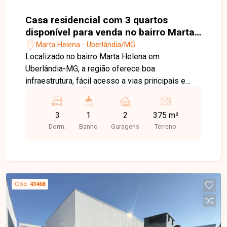
Casa residencial com 3 quartos
disponível para venda no bairro Marta
Helena em Uberlândia-MG
Marta Helena - Uberlândia/MG
Localizado no bairro Marta Helena em
Uberlândia-MG, a região oferece boa
infraestrutura, fácil acesso a vias principais e
variedade de comércios e serviços, sendo uma
ótima opção tanto para moradia quanto
3
1
2
375 m²
investimento. O imóvel possui duas casas
Dorm.
Banho
Garagens
Terreno
padrão construídas em terreno de 375 m²,
totalizando 279 m² de área construída. Cada casa
é composta por sala, 3 quartos, banheiro social,
cozinha, área de serviço e 2 vagas de garagem.
Entre em contato com a equipe da Delta Imóveis
Cód.
43468
e agende sua visita para conhecer essa
oportunidade.