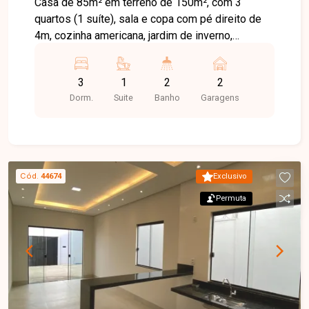
Casa de 85m² em terreno de 150m², com 3
quartos (1 suíte), sala e copa com pé direito de
4m, cozinha americana, jardim de inverno,
lavanderia isolada e quintal amplo. Preparação
para ar-condicionado e boiler solar. Garagem para
3
1
2
2
2 carros e espaço para área gourmet.
Dorm.
Suite
Banho
Garagens
Acabamento de primeira.
Cód.
44674
Exclusivo
Permuta