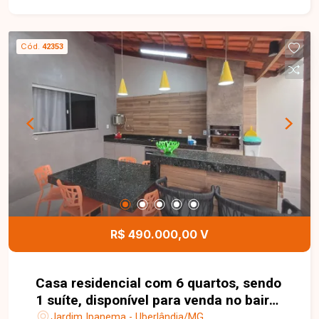
Cód.
42353
R$ 490.000,00 V
Casa residencial com 6 quartos, sendo
1 suíte, disponível para venda no bairro
Jardim Ipanema em Uberlândia-MG
Jardim Ipanema - Uberlândia/MG