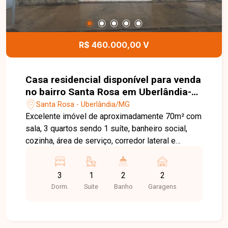
oferecendo ótima opção para moradia
independente, familiares ou geração de renda
com locação. O imóvel conta ainda com 3 vagas
de garagem. Entre em contato e agende sua
R$ 460.000,00 V
visita para conhecer esta excelente oportunidade
no bairro Jardim Ipanema.
Casa residencial disponível para venda
no bairro Santa Rosa em Uberlândia-
MG
Santa Rosa - Uberlândia/MG
Excelente imóvel de aproximadamente 70m² com
sala, 3 quartos sendo 1 suíte, banheiro social,
cozinha, área de serviço, corredor lateral e
varanda ampla com bancada e churrasqueira.
3
1
2
2
Dorm.
Suite
Banho
Garagens