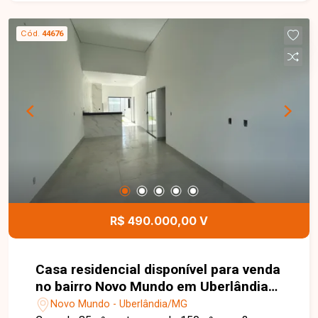
ambientes bem distribuídos que garantem
conforto e funcionalidade. Conta ainda com
Cód.
44676
varanda com despensa, banheiro e bancada, área
de serviço e espaço externo versátil. O imóvel
possui garagem para 2 carros, portão eletrônico e
concertina, oferecendo mais segurança. Uma
excelente oportunidade para quem busca um
imóvel completo. Entre em contato e agende sua
visita.
R$ 490.000,00 V
Casa residencial disponível para venda
no bairro Novo Mundo em Uberlândia-
MG
Novo Mundo - Uberlândia/MG