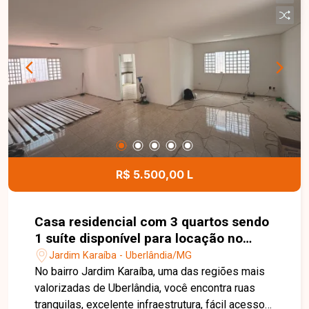
churrasqueira, 2 vagas de garagem coberta e
excelente localização. Não perca a oportunidade
de conhecer este imóvel completo e muito bem
localizado. Entre em contato e agende sua visita!
R$ 5.500,00 L
Casa residencial com 3 quartos sendo
1 suíte disponível para locação no
bairro Jardim Karaiba em Uberlândia-
Jardim Karaíba - Uberlândia/MG
MG
No bairro Jardim Karaíba, uma das regiões mais
valorizadas de Uberlândia, você encontra ruas
tranquilas, excelente infraestrutura, fácil acesso a