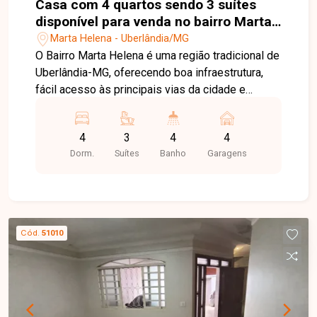
Casa com 4 quartos sendo 3 suítes
disponível para venda no bairro Marta
Helena em Uberlândia-MG
Marta Helena - Uberlândia/MG
O Bairro Marta Helena é uma região tradicional de
Uberlândia-MG, oferecendo boa infraestrutura,
fácil acesso às principais vias da cidade e
proximidade com supermercados, escolas,
farmácias e diversos serviços essenciais. O
4
3
4
4
bairro proporciona praticidade, conforto e
Dorm.
Suítes
Banho
Garagens
tranquilidade para toda a família. Casa residencial
com aproximadamente 220 m² de área
construída, composta por 4 quartos sendo 3
suítes, banheiro social e 4 vagas de garagem. O
imóvel oferece ambientes amplos, confortáveis
Cód.
51010
e muito bem distribuídos, proporcionando
funcionalidade e excelente aproveitamento dos
espaços. A casa conta ainda com varanda,
cozinha americana planejada com armários, fogão
e geladeira inclusos, além de armários nos