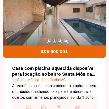
churrasqueira, quintal, sistema de câmeras de
segurança e 4 vagas de garagem. Uma excelente
opção para quem busca conforto, segurança e
sofisticação em uma das melhores regiões da
cidade. Entre em contato e agende sua visita para
conhecer este belo imóvel.
R$ 5.500,00 L
Casa com piscina aquecida disponível
para locação no bairro Santa Mônica
em Uberlândia-MG
Santa Mônica - Uberlândia/MG
A residência conta com ambientes amplos e bem
distribuídos, incluindo sala para 3 ambientes, 3
quartos com armários planejados, sendo 1 suíte
equipada com ar-condicionado, além de banheiro