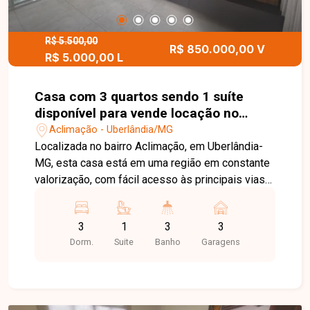
momentos de lazer e confraternização. O imóvel
possui acabamento em piso de granito,
agregando sofisticação, beleza e durabilidade
R$ 5.500,00
R$ 850.000,00 V
R$ 5.000,00 L
aos ambientes. Esta é uma excelente
oportunidade para quem busca uma casa ampla,
segura e completa, com excelente área de lazer
Casa com 3 quartos sendo 1 suíte
e localização privilegiada no bairro Lídice.
disponível para vende locação no
Agende uma visita e venha conhecer todos os
bairro Aclimação em Uberlândia-MG
Aclimação - Uberlândia/MG
detalhes deste imóvel.
Localizada no bairro Aclimação, em Uberlândia-
MG, esta casa está em uma região em constante
valorização, com fácil acesso às principais vias
da cidade e próxima a supermercados, escolas,
farmácias, comércios e diversos serviços,
3
1
3
3
proporcionando praticidade, conforto e qualidade
Dorm.
Suite
Banho
Garagens
de vida. O imóvel conta com sala ampla para 02
ambientes com painel para TV, 03 quartos com
armários planejados e ar-condicionado, sendo 01
suíte com closet, banheiro social, cozinha