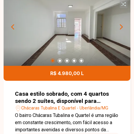
banheiro de apoio e garagem, além de espaço
para estacionamento de veículos. No pavimento
superior, dispõe de sala íntima com sacada e 03
suítes, sendo 02 com closet e sacada,
oferecendo conforto, privacidade e
funcionalidade para toda a família. Esta é uma
excelente oportunidade para quem busca um
imóvel amplo, moderno e com excelente área de
lazer no bairro Tubalina. Agende uma visita e
venha conhecer todos os detalhes desta casa.
R$ 4.980,00 L
Casa estilo sobrado, com 4 quartos
sendo 2 suítes, disponível para
locação no bairro Chácaras Tubalina e
Chácaras Tubalina E Quartel - Uberlândia/MG
Quartel em Uberlândia-MG
O bairro Chácaras Tubalina e Quartel é uma região
em constante crescimento, com fácil acesso a
importantes avenidas e diversos pontos da