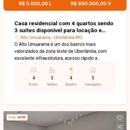
R$ 5.000,00 L
R$ 980.000,00 V
Casa residencial com 4 quartos sendo
3 suítes disponível para locação e
venda no bairro Alto Umuarama em
Alto Umuarama - Uberlândia/MG
Uberlândia - MG.
O Alto Umuarama é um dos bairros mais
valorizados da zona leste de Uberlândia, com
excelente infraestrutura, acesso rápido a
serviços, comércios, universidades, além de ruas
amplas e ambiente residencial que proporciona
4
3
4
5
praticidade e qualidade de vida. A casa possui
Dorm.
Suítes
Banho
Garagens
aproximadamente 215 m² de área construída,
com sala climatizada integrada aos ambientes de
jantar e estar, cozinha com armários planejados,
banheiro social com box, jardim de inverno com
pergolado, lavabo e quatro quartos, sendo três
Cód.
48785
suítes. Conta ainda com garagem para até seis
carros. Entre em contato para mais informações e