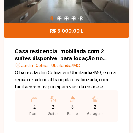
R$ 5.000,00 L
Casa residencial mobiliada com 2
suítes disponível para locação no
bairro Jardim Colina em Uberlândia-
Jardim Colina - Uberlândia/MG
MG
O bairro Jardim Colina, em Uberlândia-MG, é uma
região residencial tranquila e valorizada, com
fácil acesso às principais vias da cidade e
excelente infraestrutura. Próximo a
supermercados, escolas, farmácias e diversos
2
2
3
2
comércios, oferece praticidade, segurança e
Dorm.
Suítes
Banho
Garagens
qualidade de vida para toda a família. Linda casa
sobrado totalmente mobiliada, distribuída em
dois pavimentos. No 1º piso, o imóvel conta com