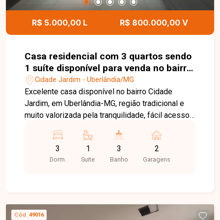
R$ 5.000,00 L
R$ 800.000,00 V
Casa residencial com 3 quartos sendo
1 suíte disponível para venda no bairro
Cidade Jardim em Uberlândia - MG.
Cidade Jardim - Uberlândia/MG
Excelente casa disponível no bairro Cidade
Jardim, em Uberlândia-MG, região tradicional e
muito valorizada pela tranquilidade, fácil acesso
ao Centro e proximidade a supermercados,
escolas, farmácias, padarias e diversos serviços.
3
1
3
2
O bairro é conhecido por oferecer qualidade de
Dorm.
Suite
Banho
Garagens
vida, segurança e ótima infraestrutura urbana,
sendo ideal para morar com conforto e
praticidade. Casa com sala em 2 ambientes, 3
quartos sendo uma suíte, armários planejados,
cozinha com armários, varanda com espaço para
Cód.
49016