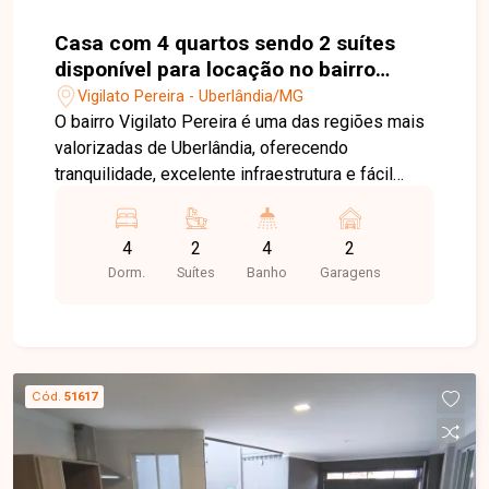
mais qualidade de vida para toda a família.
Casa com 4 quartos sendo 2 suítes
disponível para locação no bairro
Vigilato Pereira em Uberlândia-MG.
Vigilato Pereira - Uberlândia/MG
O bairro Vigilato Pereira é uma das regiões mais
valorizadas de Uberlândia, oferecendo
tranquilidade, excelente infraestrutura e fácil
acesso a diversos pontos da cidade. Próximo a
comércios, escolas, supermercados e serviços
4
2
4
2
essenciais, o bairro proporciona praticidade e
Dorm.
Suítes
Banho
Garagens
qualidade de vida para toda a família. Casa
disponível para locação com aproximadamente
200 m² de área construída. O imóvel dispõe de
sala de visitas em dois ambientes, sala de TV,
escritório, jardim de inverno e quatro quartos com
Cód.
51617
armários, sendo duas suítes, incluindo uma suíte
máster com banheira de hidromassagem. Conta
ainda com banheiro social, lavabo, cozinha
planejada com armários, área de serviço,