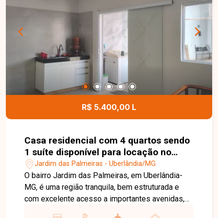
agende sua visita.
R$ 5.400,00 L
Casa residencial com 4 quartos sendo
1 suíte disponível para locação no
bairro Jardim das Palmeiras em
Jardim das Palmeiras - Uberlândia/MG
Uberlândia-MG
O bairro Jardim das Palmeiras, em Uberlândia-
MG, é uma região tranquila, bem estruturada e
com excelente acesso a importantes avenidas,
incluindo a Getúlio Vargas. Com perfil residencial