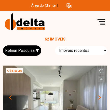
Área do Cliente
|
62 IMÓVEIS
Refinar Pesquisa
Cód.
53085