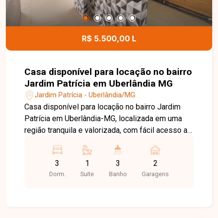
R$ 5.500,00 L
Casa disponível para locação no bairro
Jardim Patrícia em Uberlândia MG
Jardim Patrícia - Uberlândia/MG
Casa disponível para locação no bairro Jardim
Patrícia em Uberlândia-MG, localizada em uma
região tranquila e valorizada, com fácil acesso a
comércios, supermercados, escolas e às
principais vias da cidade. O bairro é conhecido
3
1
3
2
pela infraestrutura completa e pela praticidade no
Dorm.
Suite
Banho
Garagens
dia a dia, ideal para quem busca conforto e
qualidade de vida. O imóvel possui sala ampla
em dois ambientes com painel, 3 quartos com
armários e ar-condicionado, sendo 1 suíte com