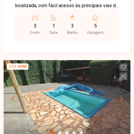
localizada, com fácil acesso às principais vias da
cidade e próxima a supermercados, escolas,
farmácias, comércios e diversos serviços,
3
1
3
5
proporcionando praticidade e conforto para o dia
Dorm.
Suite
Banho
Garagens
a dia. O imóvel possui aproximadamente 400 m²
de terreno e 240 m² de área construída. Conta
com sala de visitas, sala de TV, sala de jantar, 03
quartos com armários planejados, sendo 01 suíte
com ar-condicionado, banheiro social com box e
Cód.
52763
espelho, cozinha completa com armários, área de
serviço independente, despensa e banheiro
externo. Na área externa, dispõe de excelente
espaço gourmet coberto com balcão, pia e
churrasqueira, além de amplo espaço cimentado
para lazer e convivência. A garagem comporta até
05 veículos, sendo 02 vagas cobertas e 03
descobertas no corredor, e o imóvel possui
portão eletrônico. Há ainda a possibilidade de