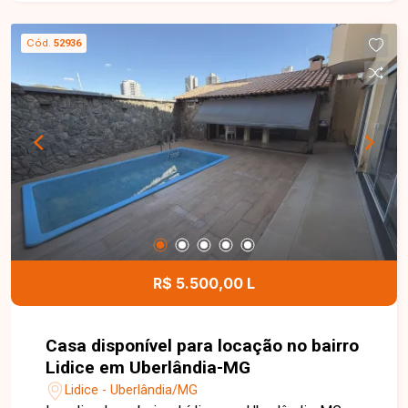
sala em 02 ambientes equipada com sofá,
rack/painel com TV, mesa com cadeiras e
Cód.
52936
cortinas, lavabo, cozinha com armários
planejados, bancada, geladeira, cooktop e
eletrodomésticos, além de área de serviço com
tanque. No 2º piso, dispõe de 02 suítes
completas, ambas com armários planejados e ar-
condicionado, sendo uma com cama de casal e
sacada, e outra com duas camas de solteiro. O
imóvel possui ainda 02 vagas de garagem, portão
eletrônico, interfone, cerca elétrica e concertina,
oferecendo conforto, segurança e praticidade
para o dia a dia. Entre em contato para mais
R$ 5.500,00 L
informações e agende uma visita para conhecer
este excelente imóvel.
Casa disponível para locação no bairro
Lidice em Uberlândia-MG
Lidice - Uberlândia/MG