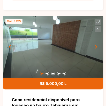
3 quartos com armários embutidos, sendo 1 suíte
com ar-condicionado, banheiro social, copa
conjugada com cozinha planejada com armários,
além de edícula nos fundos com 1 quarto amplo,
Cód.
50922
banheiro, varanda gourmet com churrasqueira,
lavanderia e despensa. Possui ainda garagem
para 4 carros. O imóvel dispõe de sanca de
gesso em todos os cômodos, sistema de alarme
e câmeras, oferecendo mais segurança e
conforto. Entre em contato e agende sua visita
para conhecer este excelente imóvel!
R$ 5.000,00 L
Casa residencial disponível para
locação no bairro Tabajaras em