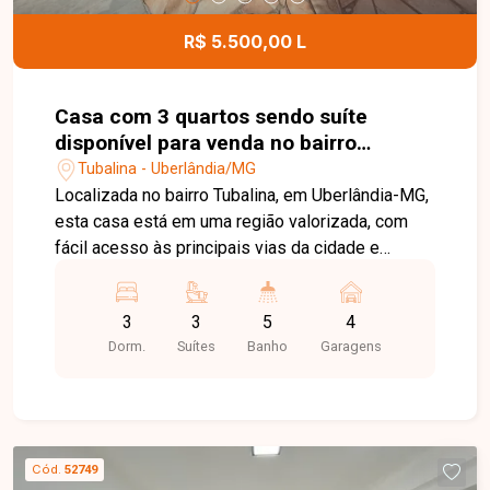
locação com a mobília apresentada nas fotos.
Esta é uma excelente oportunidade para quem
R$ 5.500,00 L
busca uma casa ampla, completa e bem
localizada no bairro Brasil. Agende uma visita e
venha conhecer todos os detalhes deste imóvel.
Casa com 3 quartos sendo suíte
disponível para venda no bairro
Tubalina em Uberlândia-MG
Tubalina - Uberlândia/MG
Localizada no bairro Tubalina, em Uberlândia-MG,
esta casa está em uma região valorizada, com
fácil acesso às principais vias da cidade e
próxima a supermercados, escolas, farmácias,
comércios e diversos serviços, proporcionando
3
3
5
4
praticidade, conforto e qualidade de vida. O
Dorm.
Suítes
Banho
Garagens
imóvel é um sobrado com excelente distribuição
dos ambientes. No pavimento térreo, conta com
sala de visitas, lavabo, copa integrada à cozinha
em estilo americano com armários embutidos,
despensa, lavanderia, varanda gourmet com
Cód.
52749
churrasqueira, amplo quintal com piscina,