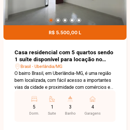
sua visita e venha conhecer!
R$ 5.500,00 L
Casa residencial com 5 quartos sendo
1 suíte disponível para locação no
bairro Brasil em Uberlândia-MG
Brasil - Uberlândia/MG
O bairro Brasil, em Uberlândia-MG, é uma região
bem localizada, com fácil acesso a importantes
vias da cidade e proximidade com comércios e
serviços. Casa composta por sala de estar com
sacada frontal, sala de jantar, 4 quartos sendo 1
5
1
3
4
suíte (3 com armários e 1 com jardim de inverno),
Dorm.
Suite
Banho
Garagens
banheiro social com box, cozinha com armários e
área de serviço coberta. O imóvel conta ainda
com ampla varanda gourmet com churrasqueira e