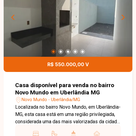
oportunidade para quem procura uma casa
confortável, moderna e bem localizada, com
ótimo espaço interno e externo. Entre em contato
e agende sua visita, imóveis nessa região têm
alta procura e não ficam disponíveis por muito
tempo.
R$ 550.000,00 V
Casa disponível para venda no bairro
Novo Mundo em Uberlândia MG
Novo Mundo - Uberlândia/MG
Localizada no bairro Novo Mundo, em Uberlândia-
MG, esta casa está em uma região privilegiada,
considerada uma das mais valorizadas da cidade.
O bairro oferece excelente infraestrutura, fácil