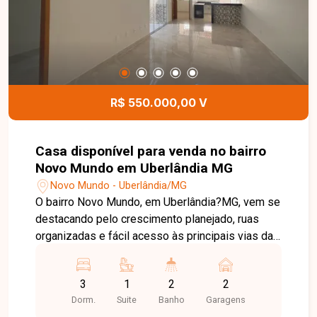
R$ 550.000,00 V
Casa disponível para venda no bairro
Novo Mundo em Uberlândia MG
Novo Mundo - Uberlândia/MG
O bairro Novo Mundo, em Uberlândia?MG, vem se
destacando pelo crescimento planejado, ruas
organizadas e fácil acesso às principais vias da
cidade. Uma região com perfil residencial, ideal
para quem busca tranquilidade, praticidade e
3
1
2
2
ótimo potencial de valorização. Linda casa com
Dorm.
Suite
Banho
Garagens
excelente acabamento, composta por sala com