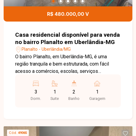
da cidade. Entre em contato e agende sua visita!
R$ 480.000,00 V
Casa residencial disponível para venda
no bairro Planalto em Uberlândia-MG
Planalto - Uberlândia/MG
O bairro Planalto, em Uberlândia-MG, é uma
região tranquila e bem estruturada, com fácil
acesso a comércios, escolas, serviços
essenciais e transporte, sendo uma ótima opção
para quem busca praticidade e boa valorização
3
1
2
1
imobiliária. A casa padrão conta com construção
Dorm.
Suite
Banho
Garagem
frente e fundo. Na parte da frente, dispõe de sala,
cozinha com armários, 3 quartos sendo 1 suíte,
lavanderia e 1 vaga de garagem. Nos fundos,
possui 2 quartos sendo 1 suíte, sala, cozinha,
lavanderia e banheiro social, além de portão
Cód.
49065