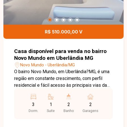
R$ 510.000,00 V
Casa disponível para venda no bairro
Novo Mundo em Uberlândia MG
Novo Mundo - Uberlândia/MG
O bairro Novo Mundo, em Uberlândia?MG, é uma
região em constante crescimento, com perfil
residencial e fácil acesso às principais vias da
cidade. Ideal para quem busca tranquilidade,
praticidade no dia a dia e excelente potencial de
3
1
2
2
valorização. Linda casa com excelente
Dorm.
Suite
Banho
Garagens
acabamento, composta por sala com pé-direito
alto, 03 quartos sendo 01 suíte, banheiro social,
cozinha, varanda gourmet com churrasqueira,