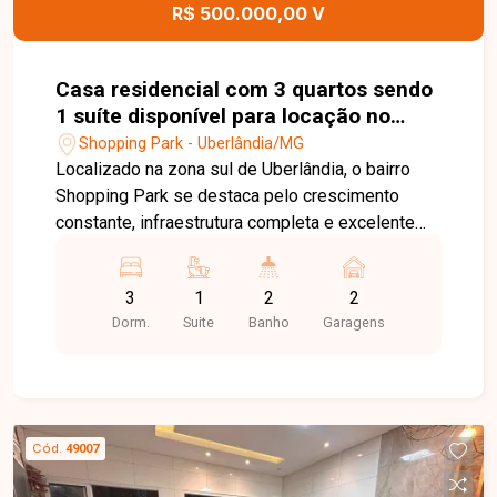
R$ 500.000,00 V
Casa residencial com 3 quartos sendo
1 suíte disponível para locação no
bairro Shopping Park em Uberlândia-
Shopping Park - Uberlândia/MG
MG
Localizado na zona sul de Uberlândia, o bairro
Shopping Park se destaca pelo crescimento
constante, infraestrutura completa e excelente
custo-benefício. A região oferece fácil acesso a
importantes vias da cidade, além de contar com
3
1
2
2
comércios variados, escolas, supermercados e
Dorm.
Suite
Banho
Garagens
áreas de lazer, sendo ideal para quem busca
praticidade no dia a dia sem abrir mão de
tranquilidade e qualidade de vida. Linda casa
disponível para venda, com excelente
distribuição e ambientes modernos. A sala e a
Cód.
49007
cozinha são integradas, proporcionando um
espaço amplo, bem iluminado e perfeito para