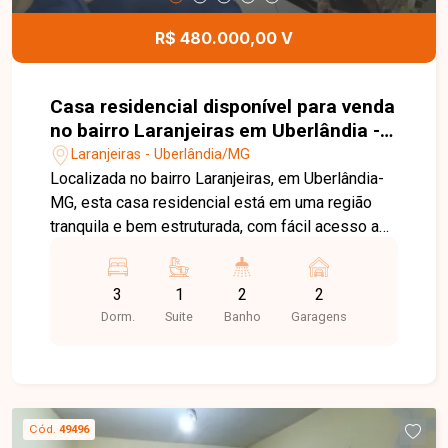
oportunidade.
R$ 480.000,00 V
Casa residencial disponível para venda
no bairro Laranjeiras em Uberlândia -
MG
Laranjeiras - Uberlândia/MG
Localizada no bairro Laranjeiras, em Uberlândia-
MG, esta casa residencial está em uma região
tranquila e bem estruturada, com fácil acesso a
comércios, serviços e às principais vias da
cidade, ideal para quem busca conforto, espaço e
3
1
2
2
qualidade de vida. Casa com aproximadamente
Dorm.
Suite
Banho
Garagens
150 m² de área construída, em terreno de 240 m²,
composta por sala ampla, cozinha com armários
planejados, 03 quartos, sendo 02 com armários e
01 suíte com planejados, banheiro social,
lavanderia com varanda e 02 vagas de garagem
Cód.
49496
cobertas. Uma excelente oportunidade para morar