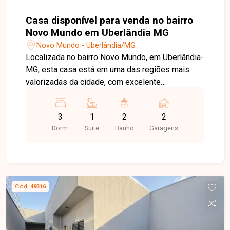
Casa disponível para venda no bairro
Novo Mundo em Uberlândia MG
Novo Mundo - Uberlândia/MG
Localizada no bairro Novo Mundo, em Uberlândia-
MG, esta casa está em uma das regiões mais
valorizadas da cidade, com excelente
infraestrutura, fácil acesso às principais vias e
proximidade com comércios, escolas e serviços
3
1
2
2
essenciais. Um bairro que une praticidade,
Dorm.
Suite
Banho
Garagens
conforto e ótima valorização imobiliária. O imóvel
conta com sala integrada à copa, cozinha e área
gourmet, ideal para receber amigos e aproveitar
momentos em família, 3 dormitórios, sendo 1
suíte, banheiros com preparação para água
Cód.
49316
quente, lavanderia funcional e garagem para 2
veículos. Possui ainda esquadrias em alumínio,
infraestrutura para ar-condicionado nos quartos e
sala, porcelanato interno e externo com rodapé