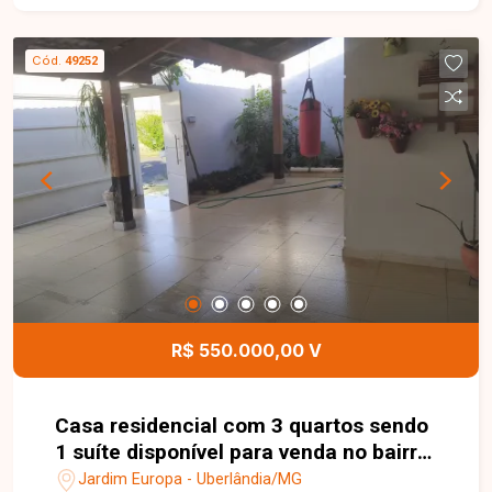
garagem coberta para 02 carros, projeto de
iluminação em LED e rebaixamento em gesso.
Cód.
49252
Um imóvel moderno, bem distribuído e pensado
nos detalhes para oferecer conforto e
sofisticação. Entre em contato para mais
informações e aproveite essa excelente
oportunidade.
R$ 550.000,00 V
Casa residencial com 3 quartos sendo
1 suíte disponível para venda no bairro
Jardim Europa em Uberlândia-MG
Jardim Europa - Uberlândia/MG