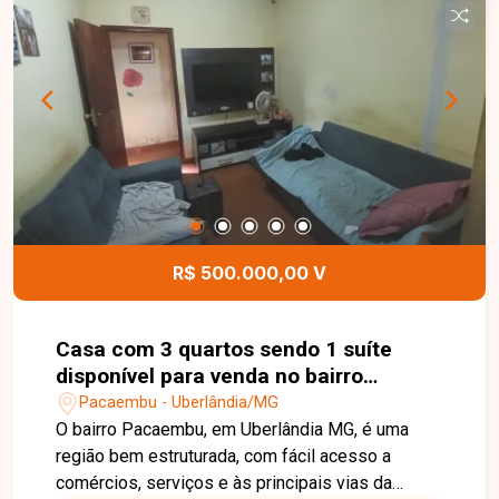
em um imóvel espaçoso, funcional e bem
localizado, entre em contato e agende sua visita.
R$ 500.000,00 V
Casa com 3 quartos sendo 1 suíte
disponível para venda no bairro
Pacaembu em Uberlândia-MG
Pacaembu - Uberlândia/MG
O bairro Pacaembu, em Uberlândia MG, é uma
região bem estruturada, com fácil acesso a
comércios, serviços e às principais vias da