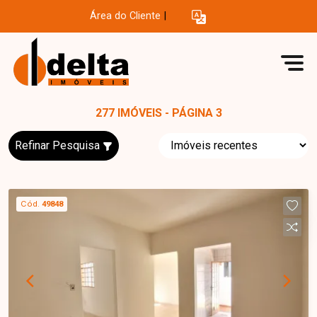
Área do Cliente
|
277 IMÓVEIS - PÁGINA 3
Refinar Pesquisa
Cód.
49848