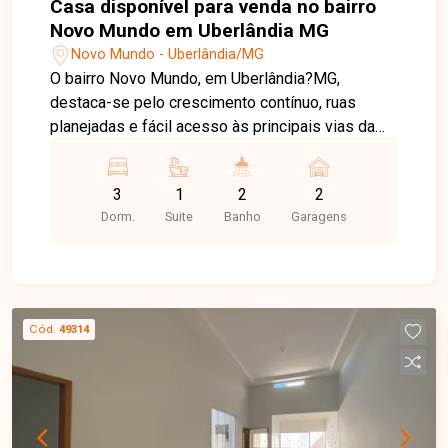
Casa disponível para venda no bairro
Novo Mundo em Uberlândia MG
Novo Mundo - Uberlândia/MG
O bairro Novo Mundo, em Uberlândia?MG,
destaca-se pelo crescimento contínuo, ruas
planejadas e fácil acesso às principais vias da
cidade. Com perfil residencial, é uma excelente
escolha para quem busca tranquilidade,
3
1
2
2
praticidade e valorização imobiliária. Linda casa
Dorm.
Suite
Banho
Garagens
com excelente acabamento, composta por sala
com pé-direito alto, 03 quartos sendo 01 suíte
com closet, banheiro social, cozinha, varanda
gourmet com churrasqueira, garagem coberta
para 02 carros, projeto de iluminação em LED e
Cód.
49314
rebaixamento em gesso. Um imóvel moderno,
bem distribuído e pensado para oferecer
conforto e sofisticação. Entre em contato para
mais informações e aproveite essa excelente
oportunidade.