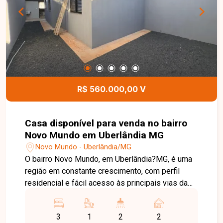
embutido. São 76 m² de área construída em um
terreno de 150 m², com excelente
aproveitamento dos espaços. Uma excelente
oportunidade para morar ou investir, com
financiamento facilitado e possibilidade de
parcelar parte da entrada em até 24 vezes,
sujeito à análise de crédito. Agende sua visita e
R$ 560.000,00 V
venha conhecer esse imóvel no bairro Novo
Mundo.
Casa disponível para venda no bairro
Novo Mundo em Uberlândia MG
Novo Mundo - Uberlândia/MG
O bairro Novo Mundo, em Uberlândia?MG, é uma
região em constante crescimento, com perfil
residencial e fácil acesso às principais vias da
cidade. Ideal para quem busca tranquilidade,
praticidade no dia a dia e excelente potencial de
3
1
2
2
valorização. Linda casa com excelente