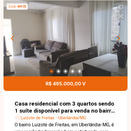
oportunidade para quem busca espaço,
Cód.
49173
funcionalidade e boa localização. Agende sua
visita e venha conhecer este imóvel!
R$ 495.000,00 V
Casa residencial com 3 quartos sendo
1 suíte disponível para venda no bairro
Luizote de Freitas em Uberlândia - MG.
Luizote de Freitas - Uberlândia/MG
O bairro Luizote de Freitas, em Uberlândia-MG, é