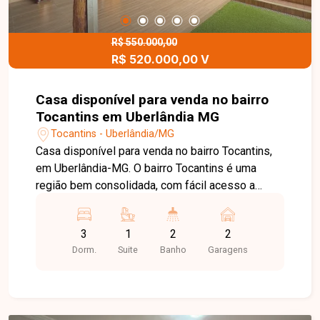
este imóvel de perto!
R$ 550.000,00
R$ 520.000,00 V
Casa disponível para venda no bairro
Tocantins em Uberlândia MG
Tocantins - Uberlândia/MG
Casa disponível para venda no bairro Tocantins,
em Uberlândia-MG. O bairro Tocantins é uma
região bem consolidada, com fácil acesso a
comércios, escolas, serviços e principais vias da
cidade, oferecendo praticidade, tranquilidade e
3
1
2
2
boa valorização imobiliária para quem busca
Dorm.
Suite
Banho
Garagens
morar bem ou investir. O imóvel está construído
em terreno de 250 m², com aproximadamente 90
m² de área construída, composto por sala, 03
quartos, sendo 01 suíte com armário planejado,