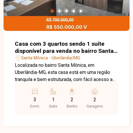
R$ 700.000,00
R$ 550.000,00 V
Casa com 3 quartos sendo 1 suíte
disponível para venda no bairro Santa
Mônica em Uberlândia-MG
Santa Mônica - Uberlândia/MG
Localizada no bairro Santa Mônica, em
Uberlândia-MG, esta casa está em uma região
tranquila e bem estruturada, com fácil acesso a
comércios, escolas, serviços essenciais e vias
principais da cidade. Um bairro ideal para quem
3
1
2
2
busca conforto e qualidade de vida. Casa com
Dorm.
Suite
Banho
Garagens
área construída de aproximadamente 160m²,
composta por sala ampla, 3 quartos, sendo 1
suíte, banheiro social, cozinha, copa, área de
serviço e 2 vagas de garagem. Uma excelente