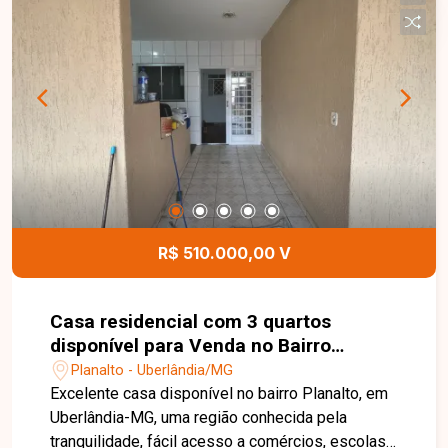
eletrônico, oferecendo segurança e versatilidade
para moradia ou renda extra. Para mais
informações ou visita ao imóvel, entre em
contato e aproveite essa excelente oportunidade
no Planalto.
R$ 510.000,00 V
Casa residencial com 3 quartos
disponível para Venda no Bairro
Planalto em Uberlândia - MG.
Planalto - Uberlândia/MG
Excelente casa disponível no bairro Planalto, em
Uberlândia-MG, uma região conhecida pela
tranquilidade, fácil acesso a comércios, escolas,