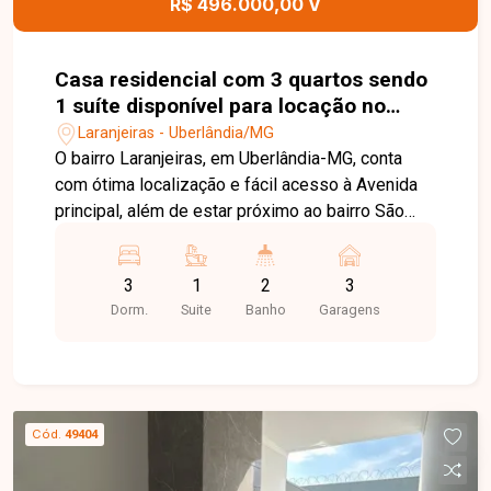
R$ 496.000,00 V
Casa residencial com 3 quartos sendo
1 suíte disponível para locação no
bairro Laranjeiras em Uberlândia-MG
Laranjeiras - Uberlândia/MG
O bairro Laranjeiras, em Uberlândia-MG, conta
com ótima localização e fácil acesso à Avenida
principal, além de estar próximo ao bairro São
Jorge, uma região bem servida de comércios,
escolas, mercados e serviços essenciais. É um
3
1
2
3
bairro que oferece praticidade, mobilidade e
Dorm.
Suite
Banho
Garagens
tranquilidade para quem busca morar bem. Sala
ampla, três quartos, sendo uma suíte, banheiro
social, cozinha funcional, área de serviço, quintal
amplo, garagem para até três carros, imóvel com
arquitetura moderna, reformado com material de
Cód.
49404
primeira qualidade, em um terreno de 250m² e
130m² de área construída. Uma excelente