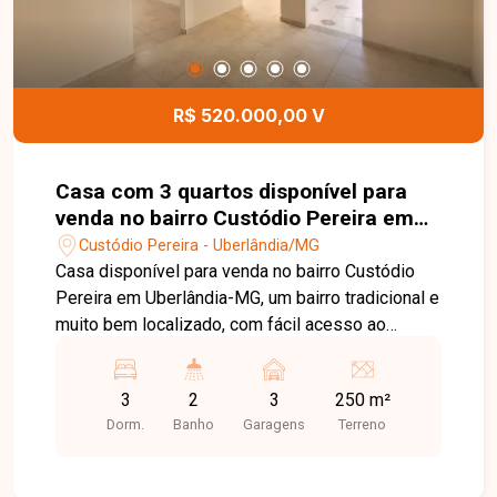
R$ 520.000,00 V
Casa com 3 quartos disponível para
venda no bairro Custódio Pereira em
Uberlândia MG
Custódio Pereira - Uberlândia/MG
Casa disponível para venda no bairro Custódio
Pereira em Uberlândia-MG, um bairro tradicional e
muito bem localizado, com fácil acesso ao
Centro, supermercados, escolas, comércios
variados e principais avenidas da cidade. A
3
2
3
250 m²
região se destaca pela praticidade no dia a dia e
Dorm.
Banho
Garagens
Terreno
pelo excelente potencial tanto residencial quanto
comercial. O imóvel possui 180 m² de área
construída em terreno de 250 m², sendo sala de