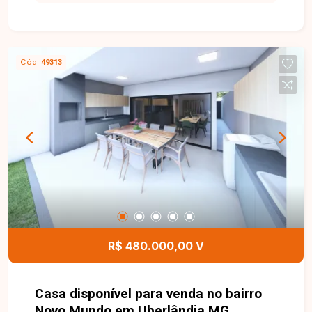
pé-direito alto, 03 quartos sendo 01 suíte,
banheiro social, cozinha, varanda gourmet com
churrasqueira, garagem coberta para 02 carros,
projeto de iluminação em LED e rebaixamento em
Cód.
49313
gesso. Um imóvel pensado nos detalhes para
oferecer conforto, modernidade e bem-estar.
Entre em contato para mais informações e
garanta essa oportunidade.
R$ 480.000,00 V
Casa disponível para venda no bairro
Novo Mundo em Uberlândia MG