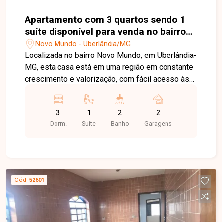
Apartamento com 3 quartos sendo 1
suíte disponível para venda no bairro
Novo Mundo em Uberlândia-MG
Novo Mundo - Uberlândia/MG
Localizada no bairro Novo Mundo, em Uberlândia-
MG, esta casa está em uma região em constante
crescimento e valorização, com fácil acesso às
principais vias da cidade e próxima a
supermercados, escolas, farmácias, comércios e
3
1
2
2
diversos serviços, proporcionando praticidade e
Dorm.
Suite
Banho
Garagens
qualidade de vida para toda a família. O imóvel
possui 125 m² de terreno e aproximadamente 90
m² de área construída. Conta com sala ampla, 03
quartos, sendo 01 suíte, banheiro social, cozinha,
área de serviço, varanda gourmet com
Cód.
52601
churrasqueira, quintal ideal para momentos de
lazer e 02 vagas de garagem. Os ambientes são
bem distribuídos, oferecendo conforto,
funcionalidade e excelente aproveitamento dos