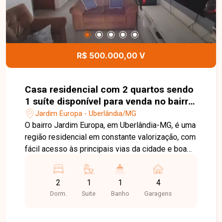
próprio, atendimento profissional ou geração de
renda extra. Uma ótima opção para quem busca
unir moradia e investimento em um só imóvel.
Entre em contato para mais informações e
agende sua visita!
R$ 500.000,00 V
Casa residencial com 2 quartos sendo
1 suíte disponível para venda no bairro
Jardim Europa em Uberlândia-MG
Jardim Europa - Uberlândia/MG
O bairro Jardim Europa, em Uberlândia-MG, é uma
região residencial em constante valorização, com
fácil acesso às principais vias da cidade e boa
infraestrutura de comércios e serviços. O bairro
oferece tranquilidade, praticidade e qualidade de
2
1
1
4
vida para quem busca morar bem. Sala ampla, 02
Dorm.
Suite
Banho
Garagens
quartos, sendo 01 suíte, banheiro social, cozinha
espaçosa e área de serviço. A casa possui
250m² de área construída em um terreno de