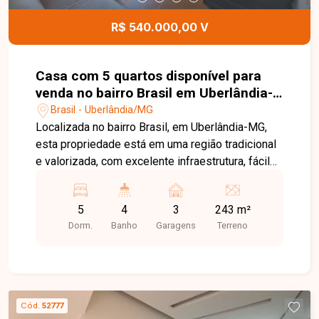
oportunidade para quem busca um imóvel
espaçoso, com amplo terreno e grande potencial
R$ 540.000,00 V
de valorização, seja para moradia ou
investimento. Agende uma visita e venha
conhecer todos os detalhes desta casa.
Casa com 5 quartos disponível para
venda no bairro Brasil em Uberlândia-
MG
Brasil - Uberlândia/MG
Localizada no bairro Brasil, em Uberlândia-MG,
esta propriedade está em uma região tradicional
e valorizada, com excelente infraestrutura, fácil
acesso ao Centro e às principais avenidas da
cidade, além de ampla oferta de comércios,
5
4
3
243 m²
escolas, supermercados, farmácias e diversos
Dorm.
Banho
Garagens
Terreno
serviços, sendo uma excelente opção para
moradia ou investimento. O imóvel está situado
em um terreno de 500 m² e possui
aproximadamente 243 m² de área construída. A
propriedade é composta por uma casa principal
Cód.
52777
com entrada independente, garagem para 01