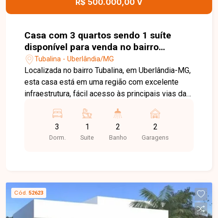
R$ 500.000,00 V
Casa com 3 quartos sendo 1 suíte
disponível para venda no bairro
Tubalina em Uberlândia-MG
Tubalina - Uberlândia/MG
Localizada no bairro Tubalina, em Uberlândia-MG,
esta casa está em uma região com excelente
infraestrutura, fácil acesso às principais vias da
cidade e próxima a supermercados, escolas,
farmácias, comércios e diversos serviços,
3
1
2
2
proporcionando praticidade e qualidade de vida
Dorm.
Suite
Banho
Garagens
para toda a família. O imóvel possui
aproximadamente 110 m² de área construída em
um terreno de 255 m². Conta com sala, 03
quartos, sendo 01 suíte, hall de acesso aos
quartos, banheiro social, cozinha com armários
Cód.
52623
planejados, área gourmet, lavanderia e quintal
com pomar e ducha. Dois dos quartos possuem