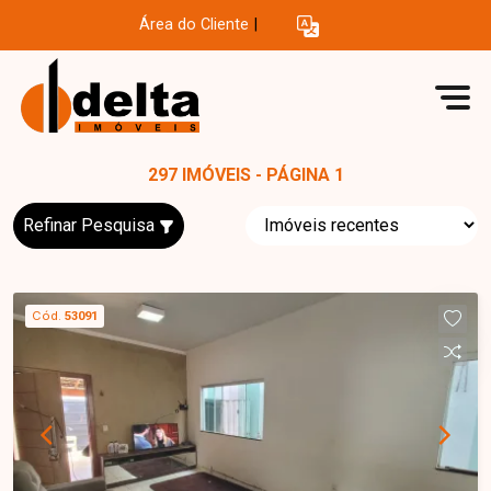
Área do Cliente
|
297 IMÓVEIS - PÁGINA 1
Refinar Pesquisa
Cód.
53091