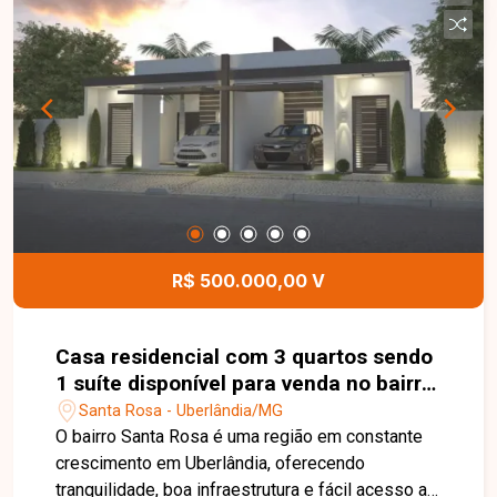
garagem para dois veículos. Conta ainda com
portão eletrônico, acabamento em porcelanato
em todos os ambientes e detalhes que valorizam
o conforto e a praticidade da residência. Entre em
contato para mais informações e conheça esta
excelente oportunidade de adquirir seu imóvel.
R$ 500.000,00 V
Casa residencial com 3 quartos sendo
1 suíte disponível para venda no bairro
Santa Rosa em Uberlândia-MG
Santa Rosa - Uberlândia/MG
O bairro Santa Rosa é uma região em constante
crescimento em Uberlândia, oferecendo
tranquilidade, boa infraestrutura e fácil acesso a