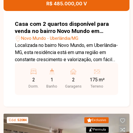
R$ 485.000,00 V
Casa com 2 quartos disponível para
venda no bairro Novo Mundo em
Uberlândia-MG
Novo Mundo - Uberlândia/MG
Localizada no bairro Novo Mundo, em Uberlândia-
MG, esta residência está em uma região em
constante crescimento e valorização, com fácil
acesso a comércios, escolas, supermercados e
serviços essenciais. O bairro oferece praticidade
2
1
2
175 m²
e qualidade de vida, sendo uma excelente opção
Dorm.
Banho
Garagens
Terreno
para quem busca conforto e comodidade no dia a
dia. O imóvel possui sala ampla integrada à sala
de estar, proporcionando um ambiente
aconchegante e funcional. Conta com 2 quartos
equipados com armários planejados, banheiro
Cód.
52084
Exclusivo
social e cozinha separada, completa com
Permuta
armários, micro-ondas, forno, cooktop e suggar,