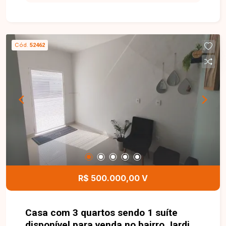
família. O imóvel possui 150 m² de área de
terreno e aproximadamente 86 m² de área
construída. Conta com sala ampla, 03 quartos,
sendo 01 suíte, banheiro social, cozinha, área
Cód.
52462
gourmet e 02 vagas de garagem. Os ambientes
são bem distribuídos, oferecendo conforto,
funcionalidade e excelente aproveitamento dos
espaços. Esta é uma excelente oportunidade
para quem busca um imóvel moderno, com área
gourmet e ótima localização no bairro Novo
Mundo. Agende uma visita e venha conhecer
todos os detalhes desta casa.
R$ 500.000,00 V
Casa com 3 quartos sendo 1 suíte
disponível para venda no bairro Jardim