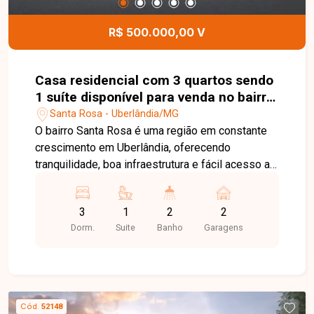
Entre em contato para mais informações e
agende sua visita!
R$ 500.000,00 V
Casa residencial com 3 quartos sendo
1 suíte disponível para venda no bairro
Santa Rosa em Uberlândia-MG
Santa Rosa - Uberlândia/MG
O bairro Santa Rosa é uma região em constante
crescimento em Uberlândia, oferecendo
tranquilidade, boa infraestrutura e fácil acesso a
diversos pontos da cidade. A localização
proporciona praticidade no dia a dia, com
3
1
2
2
proximidade a comércios, serviços e
Dorm.
Suite
Banho
Garagens
conveniências essenciais. Casa com acabamento
de alto padrão e ambientes bem distribuídos. O
imóvel dispõe de sala aconchegante, três
quartos, sendo uma suíte, banheiro social,
cozinha funcional, área de serviço e vaga de
Cód.
52148