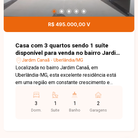
R$ 495.000,00 V
Casa com 3 quartos sendo 1 suíte
disponível para venda no bairro Jardim
Canaã em Uberlândia-MG
Jardim Canaã - Uberlândia/MG
Localizada no bairro Jardim Canaã, em
Uberlândia-MG, esta excelente residência está
em uma região em constante crescimento e
valorização, com fácil acesso a comércios,
escolas, supermercados e serviços essenciais.
3
1
1
2
Uma ótima opção para quem busca qualidade de
Dorm.
Suite
Banho
Garagens
vida, praticidade e conforto para toda a família.
Com 106,05 m² de área construída em um terreno
de 250 m², a casa possui ambientes modernos e
bem distribuídos. Conta com sala ampla, cozinha