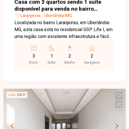
Casa com 3 quartos sendo 1 suíte
disponível para venda no bairro
Laranjeiras em Uberlândia-MG
Laranjeiras - Uberlândia/MG
Localizada no bairro Laranjeiras, em Uberlândia-
MG, esta casa está no residencial GSP Life I, em
uma região com excelente infraestrutura e fácil
acesso aos principais pontos da cidade. O
imóvel está próximo à UAI São Jorge, Super Maxi
3
1
2
2
Paineiras, Poliesportivo São Jorge, Escola
Dorm.
Suite
Banho
Garagens
Municipal Sebastiana Silveira Pinto e Escola
Estadual do Parque São Jorge, proporcionando
praticidade e qualidade de vida para toda a
família. A residência possui 150 m² de terreno e
aproximadamente 94 m² de área construída,
Cód.
52577
contando com sala, 03 quartos, sendo 01 suíte,
hall de acesso aos quartos, banheiro social,
cozinha, área gourmet, área de serviço, lavabo
externo e 02 vagas de garagem descobertas. A
área gourmet, com aproximadamente 14,15 m²,