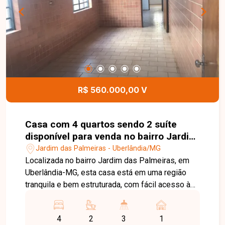
espaços. Esta é uma excelente oportunidade
para quem busca um imóvel moderno, com área
gourmet e ótima localização no bairro Novo
Mundo. Agende uma visita e venha conhecer
todos os detalhes desta casa.
R$ 560.000,00 V
Casa com 4 quartos sendo 2 suíte
disponível para venda no bairro Jardim
das Palmeiras em Uberlândia-MG
Jardim das Palmeiras - Uberlândia/MG
Localizada no bairro Jardim das Palmeiras, em
Uberlândia-MG, esta casa está em uma região
tranquila e bem estruturada, com fácil acesso às
principais vias da cidade e próxima a
supermercados, escolas, farmácias, comércios e
4
2
3
1
diversos serviços, proporcionando praticidade e