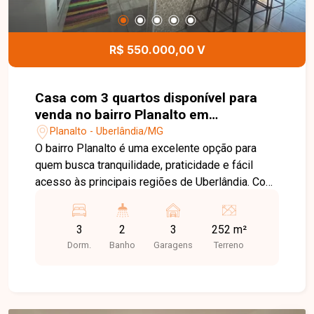
apartamento. Entre em contato para mais
informações e agende uma visita para conhecer
esta excelente oportunidade.
R$ 550.000,00 V
Casa com 3 quartos disponível para
venda no bairro Planalto em
Uberlândia-MG
Planalto - Uberlândia/MG
O bairro Planalto é uma excelente opção para
quem busca tranquilidade, praticidade e fácil
acesso às principais regiões de Uberlândia. Com
infraestrutura completa, o bairro oferece
supermercados, escolas, farmácias, comércios e
3
2
3
252 m²
diversos serviços, proporcionando qualidade de
Dorm.
Banho
Garagens
Terreno
vida e comodidade para toda a família. Excelente
casa de localização privilegiada, composta de
sala de TV ampla, sala de jantar, 3 quartos,
banheiro social, cozinha. A área externa conta