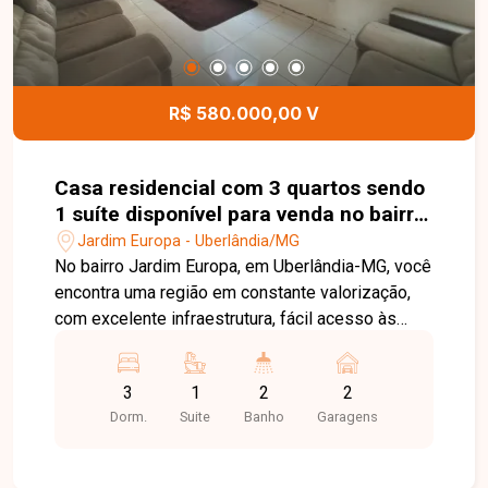
R$ 580.000,00 V
Casa residencial com 3 quartos sendo
1 suíte disponível para venda no bairro
Jardim Europa em Uberlândia-MG
Jardim Europa - Uberlândia/MG
No bairro Jardim Europa, em Uberlândia-MG, você
encontra uma região em constante valorização,
com excelente infraestrutura, fácil acesso às
principais avenidas da cidade e proximidade com
supermercados, escolas, farmácias e diversos
3
1
2
2
comércios, proporcionando praticidade e
Dorm.
Suite
Banho
Garagens
qualidade de vida. Casa disponível para venda
em excelente localização, composta por sala
ampla, 3 quartos, sendo 1 suíte com