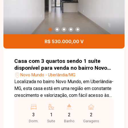
será coberta após a emissão do Habite-se,
venda e vistoria bancária. O imóvel também conta
com sistema de energia solar, proporcionando
mais economia e sustentabilidade. Esta é uma
excelente oportunidade para quem busca uma
casa moderna, funcional e bem localizada.
R$ 530.000,00 V
Agende uma visita e venha conhecer todos os
detalhes deste imóvel no GSP Life I, bairro
Laranjeiras.
Casa com 3 quartos sendo 1 suíte
disponível para venda no bairro Novo
Mundo em Uberlândia-MG
Novo Mundo - Uberlândia/MG
Localizada no bairro Novo Mundo, em Uberlândia-
MG, esta casa está em uma região em constante
crescimento e valorização, com fácil acesso às
principais vias da cidade e próxima a
supermercados, escolas, farmácias e diversos
3
1
2
2
comércios e serviços, proporcionando
Dorm.
Suite
Banho
Garagens
praticidade e qualidade de vida para toda a