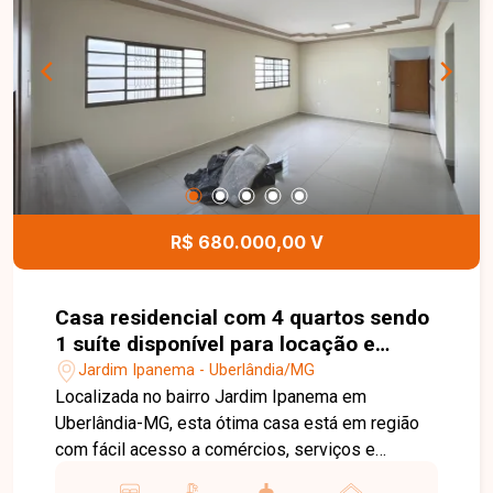
região valorizada de Uberlândia. Entre em contato
e agende sua visita para conhecer este imóvel.
R$ 680.000,00 V
Casa residencial com 4 quartos sendo
1 suíte disponível para locação e
venda no bairro Jardim Ipanema em
Jardim Ipanema - Uberlândia/MG
Uberlândia-MG
Localizada no bairro Jardim Ipanema em
Uberlândia-MG, esta ótima casa está em região
com fácil acesso a comércios, serviços e
principais vias da cidade, proporcionando