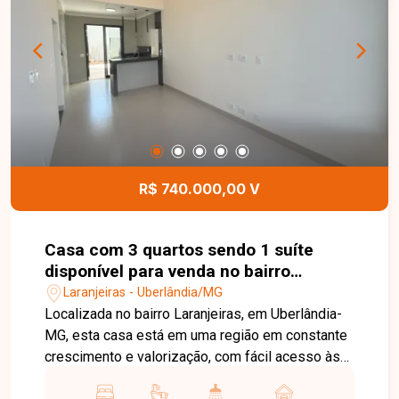
O imóvel conta ainda com amplo quintal com
jardim, 2 cômodos externos e banheiro de apoio,
oferecendo espaço versátil para depósito,
escritório ou outras finalidades. Dispõe de 1 vaga
de garagem, portão eletrônico e cerca elétrica,
garantindo mais segurança e comodidade no dia
a dia. Uma excelente oportunidade para quem
busca uma casa espaçosa, bem distribuída e
localizada em um dos bairros tradicionais de
R$ 740.000,00 V
Uberlândia. Entre em contato e agende sua visita!
Casa com 3 quartos sendo 1 suíte
disponível para venda no bairro
Laranjeiras em Uberlândia-MG
Laranjeiras - Uberlândia/MG
Localizada no bairro Laranjeiras, em Uberlândia-
MG, esta casa está em uma região em constante
crescimento e valorização, com fácil acesso às
principais vias da cidade e próxima a