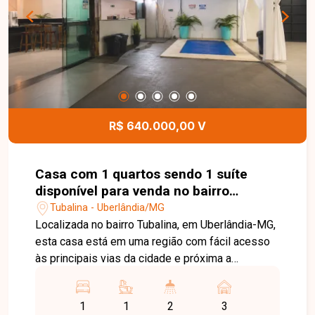
residência conta ainda com portão eletrônico e
concertina, proporcionando mais segurança aos
moradores. Esta é uma excelente oportunidade
para quem busca um imóvel espaçoso, funcional
e bem localizado no bairro Jardim Inconfidência.
Agende uma visita e venha conhecer todos os
detalhes desta casa.
R$ 640.000,00 V
Casa com 1 quartos sendo 1 suíte
disponível para venda no bairro
Tubalina em Uberlândia-MG
Tubalina - Uberlândia/MG
Localizada no bairro Tubalina, em Uberlândia-MG,
esta casa está em uma região com fácil acesso
às principais vias da cidade e próxima a
supermercados, comércios, escolas e diversos
serviços, oferecendo praticidade e excelente
1
1
2
3
potencial para moradia, lazer ou investimento. O