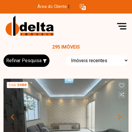
Área do Cliente
|
295 IMÓVEIS
Refinar Pesquisa
Cód.
53058