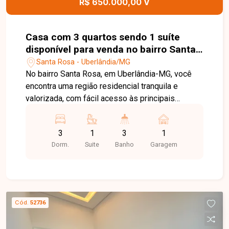
R$ 650.000,00 V
sua visita. Nossa equipe está pronta para
apresentar todos os detalhes deste imóvel e
ajudar você a encontrar o lugar ideal para viver
Casa com 3 quartos sendo 1 suíte
com conforto e qualidade.
disponível para venda no bairro Santa
Rosa em Uberlândia-MG
Santa Rosa - Uberlândia/MG
No bairro Santa Rosa, em Uberlândia-MG, você
encontra uma região residencial tranquila e
valorizada, com fácil acesso às principais
avenidas da cidade e proximidade com
supermercados, escolas, farmácias e diversos
3
1
3
1
comércios, oferecendo praticidade e qualidade
Dorm.
Suite
Banho
Garagem
de vida para toda a família. Casa com
aproximadamente 230 m² de área construída em
terreno de 400 m², composta por 3 salas amplas,
cozinha com armários planejados, 3 quartos,
sendo 1 suíte, banheiro social, área de serviço,
Cód.
52736
varanda e corredores em todo o entorno da casa,
proporcionando excelente ventilação e circulação.