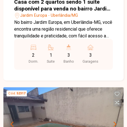
Casa com 2 quartos sendo 1 suíte
disponível para venda no bairro Jardim
Europa em Uberlândia MG
Jardim Europa - Uberlândia/MG
No bairro Jardim Europa, em Uberlândia-MG, você
encontra uma região residencial que oferece
tranquilidade e praticidade, com fácil acesso a
diferentes pontos da cidade, além de contar com
comércios, supermercados, escolas e serviços
2
1
3
3
próximos, ideal para quem busca conforto e
Dorm.
Suite
Banho
Garagens
qualidade de vida. Casa com 200 m² de área
construída em terreno de 250 m², sala ampla
proporcionando conforto e boa distribuição dos
ambientes, 2 quartos sendo 1 suíte com closet,
banheiro social, cozinha ampla com armários,
Cód.
52317
área de serviço, quintal, piscina de 6 x 4 metros e
3 vagas de garagem. Um imóvel pensado para
quem valoriza espaços internos confortáveis e
uma área externa completa para momentos de
lazer com a família. Uma oportunidade especial