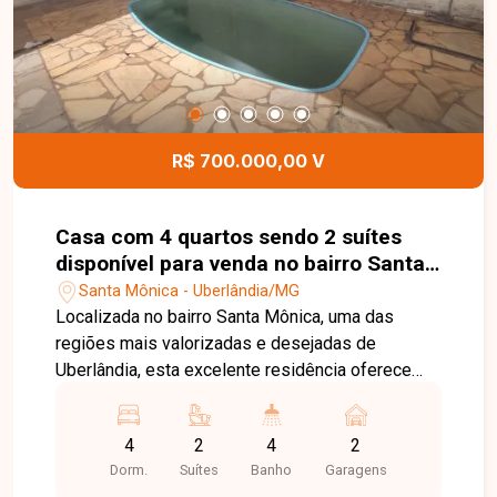
para quem busca uma casa completa, com
piscina, boa metragem de terreno e excelente
aproveitamento dos espaços. Entre em contato e
agende sua visita, venha conhecer seu novo lar.
R$ 700.000,00 V
Casa com 4 quartos sendo 2 suítes
disponível para venda no bairro Santa
Mônica em Uberlândia MG
Santa Mônica - Uberlândia/MG
Localizada no bairro Santa Mônica, uma das
regiões mais valorizadas e desejadas de
Uberlândia, esta excelente residência oferece
praticidade, conforto e qualidade de vida. O bairro
conta com infraestrutura completa, estando
4
2
4
2
próximo a universidades, supermercados,
Dorm.
Suítes
Banho
Garagens
farmácias, escolas, restaurantes e diversos