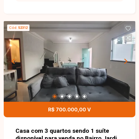
serviços essenciais, além de possuir fácil
acesso às principais vias da cidade. A casa
possui ambientes amplos e bem distribuídos,
sendo composta por sala espaçosa, cozinha com
Cód.
52312
armários, área de serviço com armário, banheiro
social e 4 quartos com guarda-roupas. O imóvel
conta com 2 suítes, sendo duas delas em estilo
suíte compartilhada e uma suíte com banheira,
proporcionando mais conforto e privacidade para
toda a família. Na área externa, o destaque fica
por conta do espaço de lazer completo, que
oferece piscina, churrasqueira, ducha e banheiro
de apoio, ideal para reunir amigos e familiares
em momentos especiais. O imóvel dispõe ainda
de 2 vagas de garagem. Uma excelente
R$ 700.000,00 V
oportunidade para quem busca um imóvel amplo,
confortável e em uma localização pri
Casa com 3 quartos sendo 1 suíte
disponível para venda no Bairro Jardim