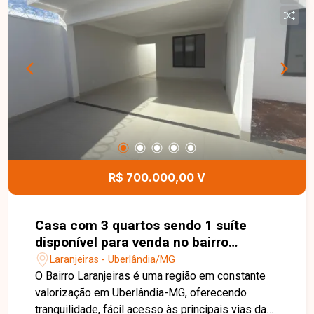
e banheira de hidromassagem, proporcionando
mais conforto e comodidade para toda a família.
Possui ainda quintal espaçoso com árvores
frutíferas e garagem para até 3 carros, ideal para
quem busca espaço e tranquilidade em uma
excelente localização. Entre em contato e agende
sua visita.
R$ 700.000,00 V
Casa com 3 quartos sendo 1 suíte
disponível para venda no bairro
Laranjeiras em Uberlândia-MG
Laranjeiras - Uberlândia/MG
O Bairro Laranjeiras é uma região em constante
valorização em Uberlândia-MG, oferecendo
tranquilidade, fácil acesso às principais vias da