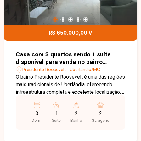
R$ 650.000,00 V
Casa com 3 quartos sendo 1 suíte
disponível para venda no bairro
Presidente Roosevelt em Uberlândia-
Presidente Roosevelt - Uberlândia/MG
MG
O bairro Presidente Roosevelt é uma das regiões
mais tradicionais de Uberlândia, oferecendo
infraestrutura completa e excelente localização.
Com fácil acesso às principais avenidas da
cidade, o bairro conta com supermercados,
3
1
2
2
escolas, farmácias, bancos, restaurantes,
Dorm.
Suite
Banho
Garagens
academias e diversos comércios,
proporcionando praticidade, conforto e qualidade
de vida para toda a família. Sala ampla e bem