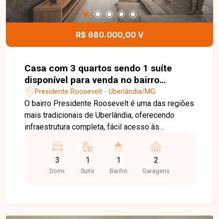
sistema de câmeras de monitoramento,
oferecendo segurança, conforto e diversas
possibilidades de utilização. Entre em contato
R$ 680.000,00 V
para mais informações e agende uma visita para
conhecer esta excelente oportunidade.
Casa com 3 quartos sendo 1 suíte
disponível para venda no bairro
Presidente Roosevelt em Uberlândia-
Presidente Roosevelt - Uberlândia/MG
MG
O bairro Presidente Roosevelt é uma das regiões
mais tradicionais de Uberlândia, oferecendo
infraestrutura completa, fácil acesso às
principais avenidas da cidade e proximidade com
supermercados, escolas, farmácias, restaurantes
3
1
1
2
e diversos serviços. Uma excelente localização
Dorm.
Suite
Banho
Garagens
para quem busca praticidade, conforto e
qualidade de vida. Sala de estar com rack e
painel planejados, sala de jantar integrada à
cozinha planejada com exaustor, 3 quartos com