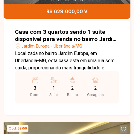
casa.
R$ 629.000,00 V
Casa com 3 quartos sendo 1 suíte
disponível para venda no bairro Jardim
Europa em Uberlândia-MG
Jardim Europa - Uberlândia/MG
Localizada no bairro Jardim Europa, em
Uberlândia-MG, esta casa está em uma rua sem
saída, proporcionando mais tranquilidade e
segurança para toda a família. A apenas 2
minutos do novo Colégio Militar, o imóvel está
3
1
2
2
em uma região com excelente infraestrutura, fácil
Dorm.
Suite
Banho
Garagens
acesso às principais vias da cidade e próximo a
supermercados, escolas, farmácias, comércios e
diversos serviços. O imóvel possui 250 m² de
terreno e 97 m² de área construída, distribuídos
em sala integrada à cozinha americana, 03
Cód.
52750
quartos, sendo 01 suíte, banheiro social e