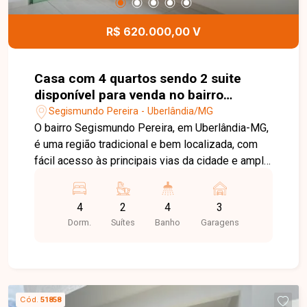
contato e agende sua visita!
R$ 620.000,00 V
Casa com 4 quartos sendo 2 suite
disponível para venda no bairro
Segismundo Pereira em Uberlândia-
Segismundo Pereira - Uberlândia/MG
MG.
O bairro Segismundo Pereira, em Uberlândia-MG,
é uma região tradicional e bem localizada, com
fácil acesso às principais vias da cidade e ampla
oferta de comércios e serviços, ideal para quem
busca conforto, praticidade e qualidade de vida.
4
2
4
3
Excelente casa de 2 pavimentos, composta por
Dorm.
Suítes
Banho
Garagens
sala de estar, sala de jantar, escritório ideal para
home office, cozinha com armários, lavanderia e
despensa, oferecendo ambientes amplos,
aconchegantes e bem distribuídos. O imóvel
conta com 4 quartos sendo 2 suítes, 4 banheiros
Cód.
51858