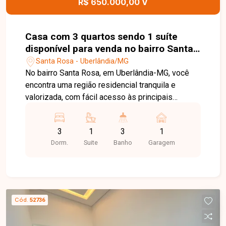
R$ 650.000,00 V
sua visita. Nossa equipe está pronta para
apresentar todos os detalhes deste imóvel e
ajudar você a encontrar o lugar ideal para viver
Casa com 3 quartos sendo 1 suíte
com conforto e qualidade.
disponível para venda no bairro Santa
Rosa em Uberlândia-MG
Santa Rosa - Uberlândia/MG
No bairro Santa Rosa, em Uberlândia-MG, você
encontra uma região residencial tranquila e
valorizada, com fácil acesso às principais
avenidas da cidade e proximidade com
supermercados, escolas, farmácias e diversos
3
1
3
1
comércios, oferecendo praticidade e qualidade
Dorm.
Suite
Banho
Garagem
de vida para toda a família. Casa com
aproximadamente 230 m² de área construída em
terreno de 400 m², composta por 3 salas amplas,
cozinha com armários planejados, 3 quartos,
sendo 1 suíte, banheiro social, área de serviço,
Cód.
52736
varanda e corredores em todo o entorno da casa,
proporcionando excelente ventilação e circulação.