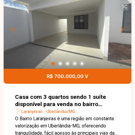
e banheira de hidromassagem, proporcionando
mais conforto e comodidade para toda a família.
Possui ainda quintal espaçoso com árvores
frutíferas e garagem para até 3 carros, ideal para
quem busca espaço e tranquilidade em uma
excelente localização. Entre em contato e agende
sua visita.
R$ 700.000,00 V
Casa com 3 quartos sendo 1 suíte
disponível para venda no bairro
Laranjeiras em Uberlândia-MG
Laranjeiras - Uberlândia/MG
O Bairro Laranjeiras é uma região em constante
valorização em Uberlândia-MG, oferecendo
tranquilidade, fácil acesso às principais vias da