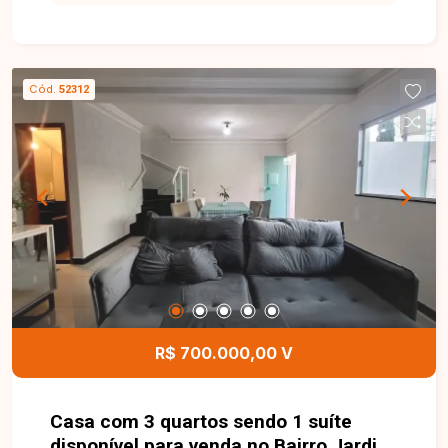
serviços essenciais, além de possuir fácil
acesso às principais vias da cidade. A casa
possui ambientes amplos e bem distribuídos,
sendo composta por sala espaçosa, cozinha com
Cód.
52312
armários, área de serviço com armário, banheiro
social e 4 quartos com guarda-roupas. O imóvel
conta com 2 suítes, sendo duas delas em estilo
suíte compartilhada e uma suíte com banheira,
proporcionando mais conforto e privacidade para
toda a família. Na área externa, o destaque fica
por conta do espaço de lazer completo, que
oferece piscina, churrasqueira, ducha e banheiro
de apoio, ideal para reunir amigos e familiares
em momentos especiais. O imóvel dispõe ainda
de 2 vagas de garagem. Uma excelente
R$ 700.000,00 V
oportunidade para quem busca um imóvel amplo,
confortável e em uma localização pri
Casa com 3 quartos sendo 1 suíte
disponível para venda no Bairro Jardim