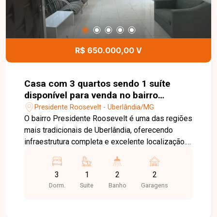
R$ 650.000,00 V
Casa com 3 quartos sendo 1 suíte
disponível para venda no bairro
Presidente Roosevelt em Uberlândia-
Presidente Roosevelt - Uberlândia/MG
MG
O bairro Presidente Roosevelt é uma das regiões
mais tradicionais de Uberlândia, oferecendo
infraestrutura completa e excelente localização.
Com fácil acesso às principais avenidas da
cidade, o bairro conta com supermercados,
3
1
2
2
escolas, farmácias, bancos, restaurantes,
Dorm.
Suite
Banho
Garagens
academias e diversos comércios,
proporcionando praticidade, conforto e qualidade
de vida para toda a família. Sala ampla e bem