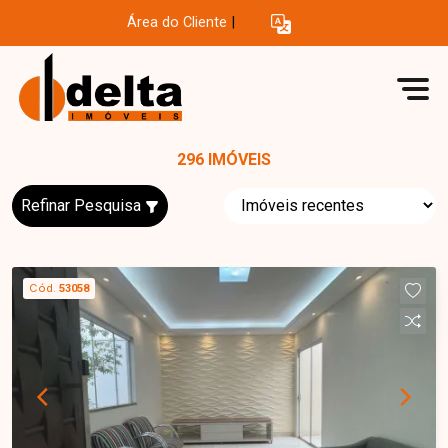
Área do Cliente
|
296 IMÓVEIS
Refinar Pesquisa
Cód.
53058