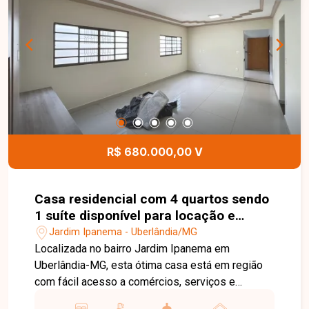
região valorizada de Uberlândia. Entre em contato
e agende sua visita para conhecer este imóvel.
R$ 680.000,00 V
Casa residencial com 4 quartos sendo
1 suíte disponível para locação e
venda no bairro Jardim Ipanema em
Jardim Ipanema - Uberlândia/MG
Uberlândia-MG
Localizada no bairro Jardim Ipanema em
Uberlândia-MG, esta ótima casa está em região
com fácil acesso a comércios, serviços e
principais vias da cidade, proporcionando