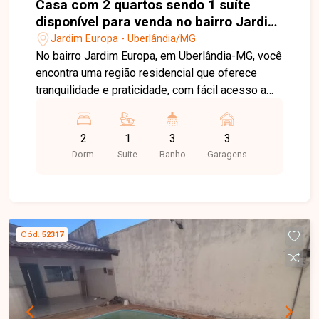
Casa com 2 quartos sendo 1 suíte
disponível para venda no bairro Jardim
Europa em Uberlândia MG
Jardim Europa - Uberlândia/MG
No bairro Jardim Europa, em Uberlândia-MG, você
encontra uma região residencial que oferece
tranquilidade e praticidade, com fácil acesso a
diferentes pontos da cidade, além de contar com
comércios, supermercados, escolas e serviços
2
1
3
3
próximos, ideal para quem busca conforto e
Dorm.
Suite
Banho
Garagens
qualidade de vida. Casa com 200 m² de área
construída em terreno de 250 m², sala ampla
proporcionando conforto e boa distribuição dos
ambientes, 2 quartos sendo 1 suíte com closet,
banheiro social, cozinha ampla com armários,
Cód.
52317
área de serviço, quintal, piscina de 6 x 4 metros e
3 vagas de garagem. Um imóvel pensado para
quem valoriza espaços internos confortáveis e
uma área externa completa para momentos de
lazer com a família. Uma oportunidade especial