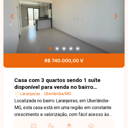
O imóvel conta ainda com amplo quintal com
jardim, 2 cômodos externos e banheiro de apoio,
oferecendo espaço versátil para depósito,
escritório ou outras finalidades. Dispõe de 1 vaga
de garagem, portão eletrônico e cerca elétrica,
garantindo mais segurança e comodidade no dia
a dia. Uma excelente oportunidade para quem
busca uma casa espaçosa, bem distribuída e
localizada em um dos bairros tradicionais de
R$ 740.000,00 V
Uberlândia. Entre em contato e agende sua visita!
Casa com 3 quartos sendo 1 suíte
disponível para venda no bairro
Laranjeiras em Uberlândia-MG
Laranjeiras - Uberlândia/MG
Localizada no bairro Laranjeiras, em Uberlândia-
MG, esta casa está em uma região em constante
crescimento e valorização, com fácil acesso às
principais vias da cidade e próxima a