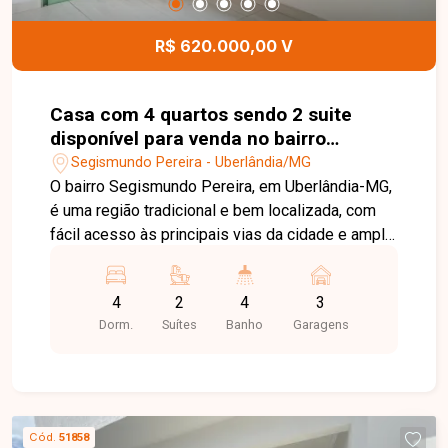
contato e agende sua visita!
R$ 620.000,00 V
Casa com 4 quartos sendo 2 suite
disponível para venda no bairro
Segismundo Pereira em Uberlândia-
Segismundo Pereira - Uberlândia/MG
MG.
O bairro Segismundo Pereira, em Uberlândia-MG,
é uma região tradicional e bem localizada, com
fácil acesso às principais vias da cidade e ampla
oferta de comércios e serviços, ideal para quem
busca conforto, praticidade e qualidade de vida.
4
2
4
3
Excelente casa de 2 pavimentos, composta por
Dorm.
Suítes
Banho
Garagens
sala de estar, sala de jantar, escritório ideal para
home office, cozinha com armários, lavanderia e
despensa, oferecendo ambientes amplos,
aconchegantes e bem distribuídos. O imóvel
conta com 4 quartos sendo 2 suítes, 4 banheiros
Cód.
51858