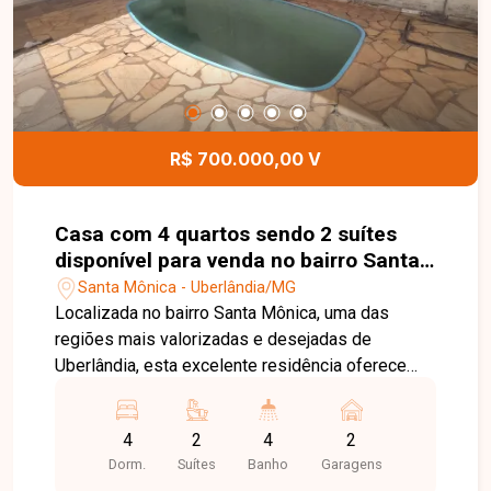
para quem busca uma casa completa, com
piscina, boa metragem de terreno e excelente
aproveitamento dos espaços. Entre em contato e
agende sua visita, venha conhecer seu novo lar.
R$ 700.000,00 V
Casa com 4 quartos sendo 2 suítes
disponível para venda no bairro Santa
Mônica em Uberlândia MG
Santa Mônica - Uberlândia/MG
Localizada no bairro Santa Mônica, uma das
regiões mais valorizadas e desejadas de
Uberlândia, esta excelente residência oferece
praticidade, conforto e qualidade de vida. O bairro
conta com infraestrutura completa, estando
4
2
4
2
próximo a universidades, supermercados,
Dorm.
Suítes
Banho
Garagens
farmácias, escolas, restaurantes e diversos