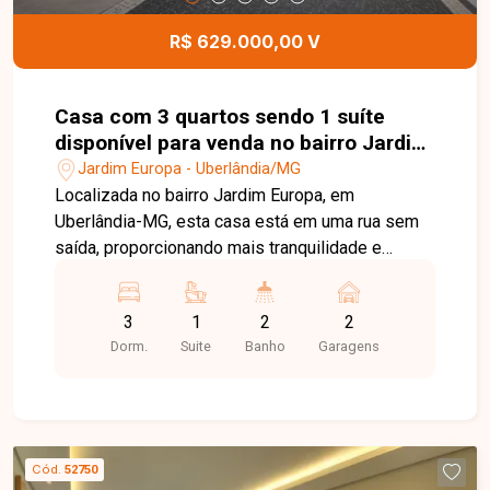
casa.
R$ 629.000,00 V
Casa com 3 quartos sendo 1 suíte
disponível para venda no bairro Jardim
Europa em Uberlândia-MG
Jardim Europa - Uberlândia/MG
Localizada no bairro Jardim Europa, em
Uberlândia-MG, esta casa está em uma rua sem
saída, proporcionando mais tranquilidade e
segurança para toda a família. A apenas 2
minutos do novo Colégio Militar, o imóvel está
3
1
2
2
em uma região com excelente infraestrutura, fácil
Dorm.
Suite
Banho
Garagens
acesso às principais vias da cidade e próximo a
supermercados, escolas, farmácias, comércios e
diversos serviços. O imóvel possui 250 m² de
terreno e 97 m² de área construída, distribuídos
em sala integrada à cozinha americana, 03
Cód.
52750
quartos, sendo 01 suíte, banheiro social e