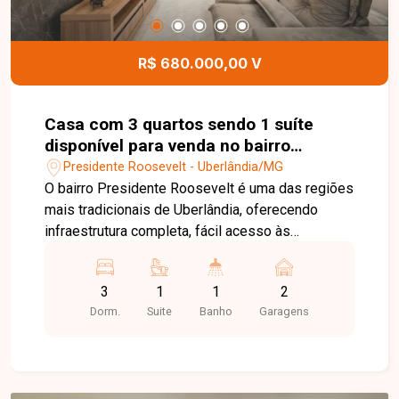
sistema de câmeras de monitoramento,
oferecendo segurança, conforto e diversas
possibilidades de utilização. Entre em contato
R$ 680.000,00 V
para mais informações e agende uma visita para
conhecer esta excelente oportunidade.
Casa com 3 quartos sendo 1 suíte
disponível para venda no bairro
Presidente Roosevelt em Uberlândia-
Presidente Roosevelt - Uberlândia/MG
MG
O bairro Presidente Roosevelt é uma das regiões
mais tradicionais de Uberlândia, oferecendo
infraestrutura completa, fácil acesso às
principais avenidas da cidade e proximidade com
supermercados, escolas, farmácias, restaurantes
3
1
1
2
e diversos serviços. Uma excelente localização
Dorm.
Suite
Banho
Garagens
para quem busca praticidade, conforto e
qualidade de vida. Sala de estar com rack e
painel planejados, sala de jantar integrada à
cozinha planejada com exaustor, 3 quartos com