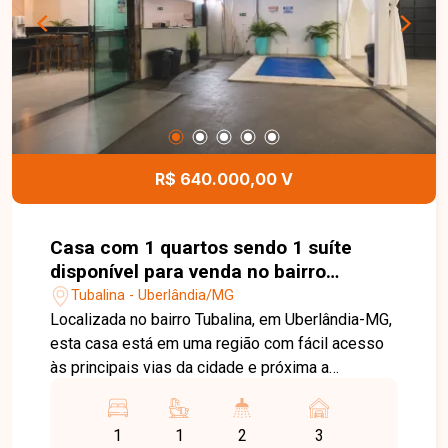
residência conta ainda com portão eletrônico e
concertina, proporcionando mais segurança aos
moradores. Esta é uma excelente oportunidade
para quem busca um imóvel espaçoso, funcional
e bem localizado no bairro Jardim Inconfidência.
Agende uma visita e venha conhecer todos os
detalhes desta casa.
R$ 640.000,00 V
Casa com 1 quartos sendo 1 suíte
disponível para venda no bairro
Tubalina em Uberlândia-MG
Tubalina - Uberlândia/MG
Localizada no bairro Tubalina, em Uberlândia-MG,
esta casa está em uma região com fácil acesso
às principais vias da cidade e próxima a
supermercados, comércios, escolas e diversos
serviços, oferecendo praticidade e excelente
1
1
2
3
potencial para moradia, lazer ou investimento. O