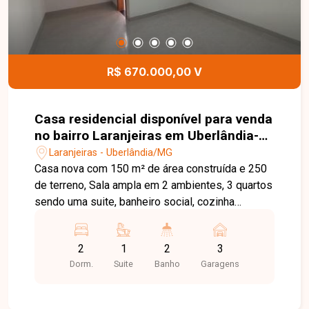
R$ 670.000,00 V
Casa residencial disponível para venda
no bairro Laranjeiras em Uberlândia-
MG
Laranjeiras - Uberlândia/MG
Casa nova com 150 m² de área construída e 250
de terreno, Sala ampla em 2 ambientes, 3 quartos
sendo uma suite, banheiro social, cozinha
integrada com área gourmet, churrasqueira,
banheiro externo para área gourmet, 3 vagas de
2
1
2
3
garagem, sendo 2 cobertas Agende agora
Dorm.
Suite
Banho
Garagens
mesmo uma visita e venha conhecer
pessoalmente todos os detalhes deste incrível
imóvel. Estamos à disposição para esclarecer