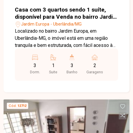
Casa com 3 quartos sendo 1 suíte,
disponível para Venda no bairro Jardim
Europa em Uberlândia-MG
Jardim Europa - Uberlândia/MG
Localizado no bairro Jardim Europa, em
Uberlândia-MG, o imóvel está em uma região
tranquila e bem estruturada, com fácil acesso às
principais vias da cidade e boa oferta de
comércios, serviços e opções de lazer. O bairro é
3
1
3
2
ideal para quem busca conforto, praticidade e
Dorm.
Suite
Banho
Garagens
qualidade de vida. Sala ampla em 2 ambientes, 3
quartos sendo 1 suíte, banheiro social, cozinha
com bancadas em granito, área de serviço, casa
nova com área privativa de 250m², contando
ainda com edícula com 1 banheiro e 2 vagas de
Cód.
12712
garagem. Uma excelente oportunidade para
adquirir um imóvel novo, com ótimo espaço e
acabamento de qualidade. Agende sua visita e
venha conhecer seu novo lar!