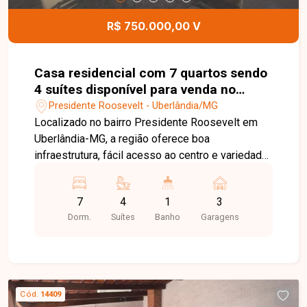
R$ 750.000,00 V
Casa residencial com 7 quartos sendo
4 suítes disponível para venda no
bairro Presidente Roosevelt em
Presidente Roosevelt - Uberlândia/MG
Uberlândia-MG
Localizado no bairro Presidente Roosevelt em
Uberlândia-MG, a região oferece boa
infraestrutura, fácil acesso ao centro e variedade
de comércios e serviços, sendo uma excelente
opção tanto para moradia quanto investimento. O
7
4
1
3
imóvel possui aproximadamente 300 m² de área
Dorm.
Suítes
Banho
Garagens
construída, composto por três casas no mesmo
terreno. A casa da frente conta com sala, cozinha,
3 quartos, banheiro social e área de serviço. A
primeira casa dos fundos está em fase de
acabamento e dispõe de sala, cozinha, lavabo, 4
Cód.
14409
suítes, despensa e área de serviço. Já a segunda