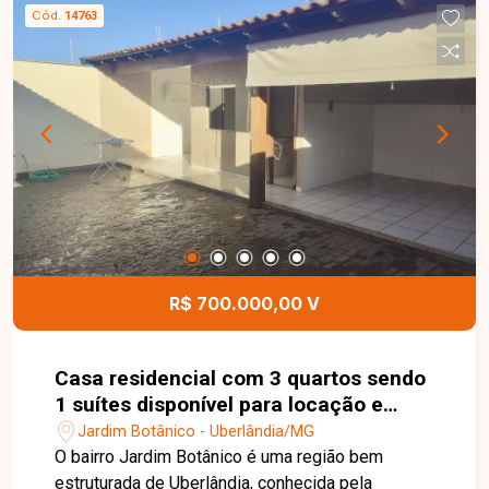
Conta ainda com 8 vagas de garagem. Uma
Cód.
14763
excelente oportunidade para quem busca espaço
e ve
R$ 700.000,00 V
Casa residencial com 3 quartos sendo
1 suítes disponível para locação e
venda no bairro Jardim Botânico em
Jardim Botânico - Uberlândia/MG
Uberlândia-MG
O bairro Jardim Botânico é uma região bem
estruturada de Uberlândia, conhecida pela