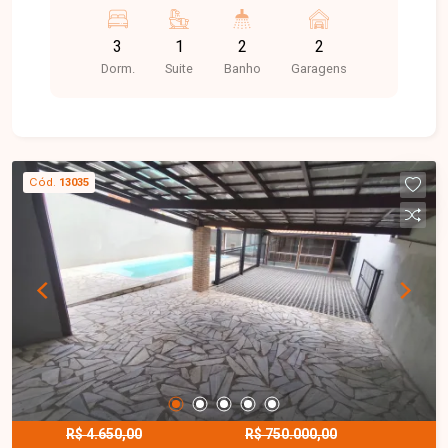
de serviço e espaço gourmet com churrasqueira.
Garagem para 2 carros.
3
1
2
2
Dorm.
Suite
Banho
Garagens
Cód.
13035
R$ 4.650,00
R$ 750.000,00