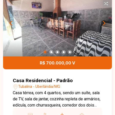
casa dos fundos possui sala, cozinha, 2 quartos,
banheiro social, área de serviço e 3 vagas de
garagem. Entre em contato com a equipe da Delta
Imóveis e agende sua visita para conhecer essa
oportunidade.
R$ 700.000,00 V
Casa Residencial - Padrão
Tubalina - Uberlândia/MG
Casa térrea, com 4 quartos, sendo um suíte, sala
de TV, sala de jantar, cozinha repleta de armários,
edícula, com churrasqueira, corredor dos dois
lados, 1 banheiro social e outro na área de laser.