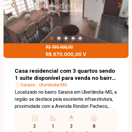
R$ 750.000,00
R$ 670.000,00 V
Casa residencial com 3 quartos sendo
1 suíte disponível para venda no bairro
Saraiva em Uberlândia-MG
Saraiva - Uberlândia/MG
Localizado no bairro Saraiva em Uberlândia-MG, a
região se destaca pela excelente infraestrutura,
proximidade com a Avenida Rondon Pacheco,
além de fácil acesso a comércios, serviços,
universidades e principais vias da cidade. A casa
3
1
3
8
possui 564,80 m² de área privativa, composta por