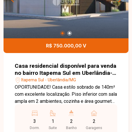
257 - Centro Rua Rafael Marino Neto, 135 -
Jardim Karaíba Av. Dr. Laerte Vieira Gonçalves,
607 ? Santa Mônica
R$ 750.000,00 V
Casa residencial disponível para venda
no bairro Itapema Sul em Uberlândia-
MG
Itapema Sul - Uberlândia/MG
OPORTUNIDADE! Casa estilo sobrado de 140m²
com excelente localização. Piso inferior com sala
ampla em 2 ambientes, cozinha e área gourmet
integradas, 2 vagas de garagem. Piso superior
com 3 quartos sendo uma suíte. Agende agora
3
1
2
2
mesmo uma visita e venha conhecer
Dorm.
Suite
Banho
Garagens
pessoalmente todos os detalhes deste incrível