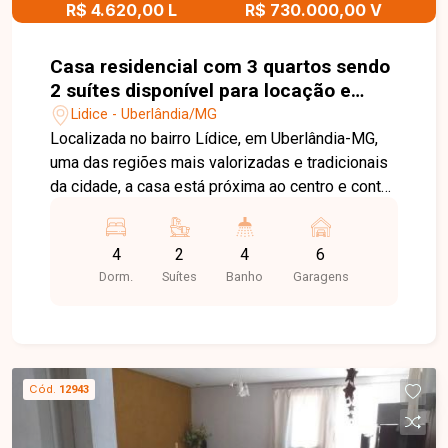
R$ 4.620,00 L
R$ 730.000,00 V
Casa residencial com 3 quartos sendo
2 suítes disponível para locação e
venda no bairro Lidice em Uberlândia-
Lidice - Uberlândia/MG
MG
Localizada no bairro Lídice, em Uberlândia-MG,
uma das regiões mais valorizadas e tradicionais
da cidade, a casa está próxima ao centro e conta
com fácil acesso a comércios, escolas,
supermercados e serviços, oferecendo
4
2
4
6
praticidade, segurança e excelente qualidade de
Dorm.
Suítes
Banho
Garagens
vida. Casa com sala ampla, 4 quartos sendo 2
suítes e 3 com armários, 4 banheiros sendo 1
lavabo, cozinha gourmet com churrasqueira e
armários, área de serviço com armários, quintal,
varanda, piscina aquecida, cerca elétrica, portão
Cód.
12943
eletrônico e 4 vagas de garagem sendo 2
cobertas. Ao fundo 01 quarto amplo com 01 suite.