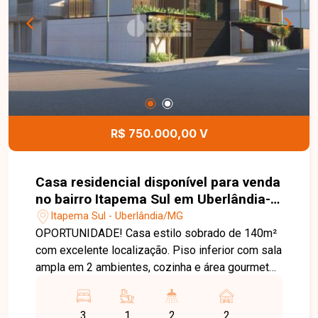
Temos 3 unidades para te receber, no Centro,
Zona Sul ou Zona Leste: Av. João Naves de Ávila,
257 - Centro Rua Rafael Marino Neto, 135 -
Jardim Karaíba Av. Dr. Laerte Vieira Gonçalves,
607 ? Santa Mônica
R$ 750.000,00 V
Casa residencial disponível para venda
no bairro Itapema Sul em Uberlândia-
MG
Itapema Sul - Uberlândia/MG
OPORTUNIDADE! Casa estilo sobrado de 140m²
com excelente localização. Piso inferior com sala
ampla em 2 ambientes, cozinha e área gourmet
integradas, 2 vagas de garagem. Piso superior
com 3 quartos sendo uma suíte. Agende agora
3
1
2
2