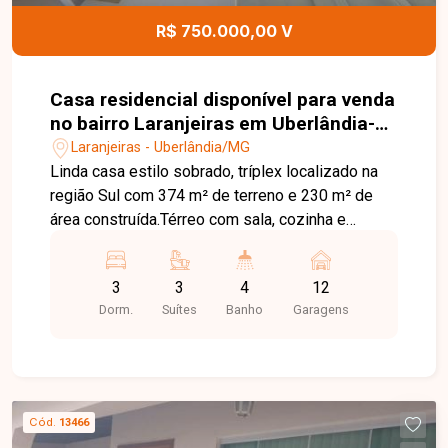
607 ? Santa Mônica
R$ 750.000,00 V
Casa residencial disponível para venda
no bairro Laranjeiras em Uberlândia-
MG
Laranjeiras - Uberlândia/MG
Linda casa estilo sobrado, tríplex localizado na
região Sul com 374 m² de terreno e 230 m² de
área construída.Térreo com sala, cozinha e
lavanderia, espaço para 2 carros na garagem
coberta e outras 10 vagas descobertas, quintal
3
3
4
12
muito amplo;Primeiro piso com 3
Dorm.
Suítes
Banho
Garagens
suítes;Cobertura/terraço com 1 banheiro e
espaço para 2 áreas de lazer.Observação: fotos
da área gourmet e ofurô são apenas projeto, tais
espaços não estão inclusos no valor do imóvel.
Agende agora mesmo uma visita e venha
Cód.
13466
conhecer pessoalmente todos os detalhes deste