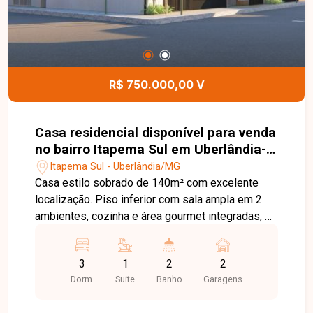
Jardim Karaíba Av. Dr. Laerte Vieira Gonçalves,
607 ? Santa Mônica
R$ 750.000,00 V
Casa residencial disponível para venda
no bairro Itapema Sul em Uberlândia-
MG
Itapema Sul - Uberlândia/MG
Casa estilo sobrado de 140m² com excelente
localização. Piso inferior com sala ampla em 2
ambientes, cozinha e área gourmet integradas, 2
vagas de garagem. Piso superior com 3 quartos
sendo uma suíte Agende agora mesmo uma
3
1
2
2
visita e venha conhecer pessoalmente todos os
Dorm.
Suite
Banho
Garagens
detalhes deste incrível imóvel. Estamos à
disposição para esclarecer suas dúvidas e