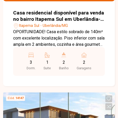
Casa residencial disponível para venda
no bairro Itapema Sul em Uberlândia-
MG
Itapema Sul - Uberlândia/MG
OPORTUNIDADE! Casa estilo sobrado de 140m²
com excelente localização. Piso inferior com sala
ampla em 2 ambientes, cozinha e área gourmet
integradas, 2 vagas de garagem. Piso superior
com 3 quartos sendo uma suíte. Agende agora
3
1
2
2
mesmo uma visita e venha conhecer
Dorm.
Suite
Banho
Garagens
pessoalmente todos os detalhes deste incrível
imóvel. Estamos à disposição para esclarecer
suas dúvidas e auxiliar em todo o processo.
Entre em contato conosco pelo telefone ou
WhatsApp no número (34) 3230-9900 ou venha
Cód.
14147
conhecer nosso espaço e conversar
pessoalmente com um consultor que irá te
auxiliar na busca pelo imóvel que você busca.