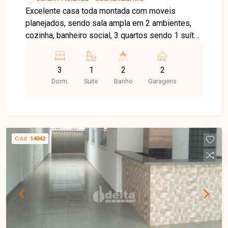
Excelente casa toda montada com moveis
planejados, sendo sala ampla em 2 ambientes,
cozinha, banheiro social, 3 quartos sendo 1 suíte,
área de serviço, varada gourmet completa com
piscina e churrasqueira. Aproximadamente 220m²
3
1
2
2
de área construída e 250m² de área total.
Dorm.
Suite
Banho
Garagens
Consulte a disponibilidade deste imóvel.
Cód.
14042