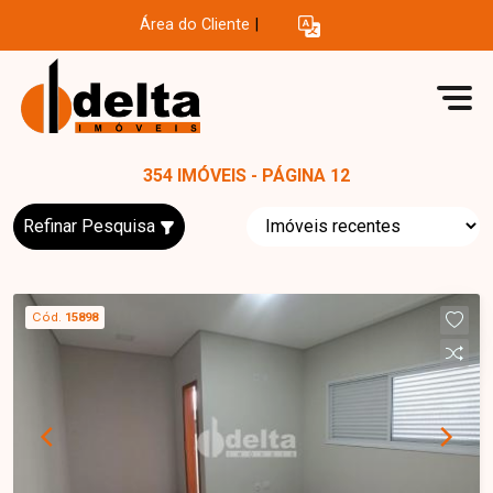
Área do Cliente
|
354 IMÓVEIS - PÁGINA 12
Refinar Pesquisa
Cód.
15898