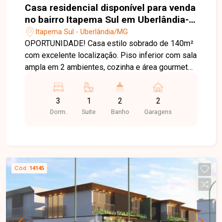
Casa residencial disponível para venda
no bairro Itapema Sul em Uberlândia-
MG
Itapema Sul - Uberlândia/MG
OPORTUNIDADE! Casa estilo sobrado de 140m²
com excelente localização. Piso inferior com sala
ampla em 2 ambientes, cozinha e área gourmet
integradas, 2 vagas de garagem. Piso superior
com 3 quartos sendo uma suíte. Agende agora
3
1
2
2
mesmo uma visita e venha conhecer
Dorm.
Suite
Banho
Garagens
pessoalmente todos os detalhes deste incrível
imóvel. Estamos à disposição para esclarecer
suas dúvidas e auxiliar em todo o processo.
Entre em contato conosco pelo telefone ou
WhatsApp no número (34) 3230-9900 ou venha
Cód.
14145
conhecer nosso espaço e conversar
pessoalmente com um consultor que irá te
auxiliar na busca pelo imóvel que você busca.
Temos 3 unidades para te receber, no Centro,
Zona Sul ou Zona Leste: Av. João Naves de Ávila,