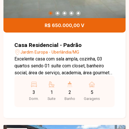
R$ 650.000,00 V
Casa Residencial - Padrão
Jardim Europa - Uberlândia/MG
Excelente casa com sala ampla, cozinha, 03
quartos sendo 01 suíte com closet, banheiro
social, área de serviço, academia, área gourmet
ampla com churrasqueira e banheiro. 05 vagas de
garagem. Aproximadamente 187m² de área
3
1
2
5
construída e 250m² de área total.
Dorm.
Suite
Banho
Garagens