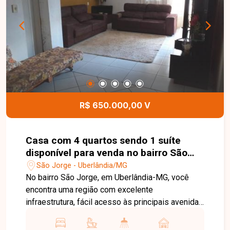
Uma excelente oportunidade para quem busca
espaço, conforto e sofisticação em uma
localização privilegiada, entre em contato agora
mesmo e não perca a chance de garantir esse
imóvel exclusivo.
R$ 650.000,00 V
Casa com 4 quartos sendo 1 suíte
disponível para venda no bairro São
Jorge em Uberlândia MG
São Jorge - Uberlândia/MG
No bairro São Jorge, em Uberlândia-MG, você
encontra uma região com excelente
infraestrutura, fácil acesso às principais avenidas
da cidade e ampla oferta de comércios, escolas,
supermercados e serviços, proporcionando