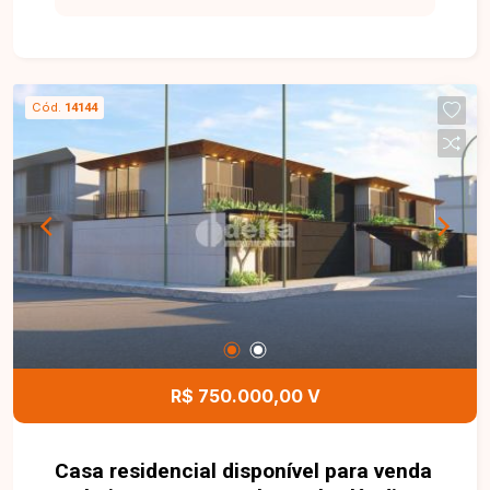
imóvel. Estamos à disposição para esclarecer
suas dúvidas e auxiliar em todo o processo.
Entre em contato conosco pelo telefone ou
WhatsApp no número (34) 3230-9900 ou venha
Cód.
14144
conhecer nosso espaço e conversar
pessoalmente com um consultor que irá te
auxiliar na busca pelo imóvel que você busca.
Temos 3 unidades para te receber, no Centro,
Zona Sul ou Zona Leste: Av. João Naves de Ávila,
257 - Centro Rua Rafael Marino Neto, 135 -
Jardim Karaíba Av. Dr. Laerte Vieira Gonçalves,
607 ? Santa Mônica
R$ 750.000,00 V
Casa residencial disponível para venda