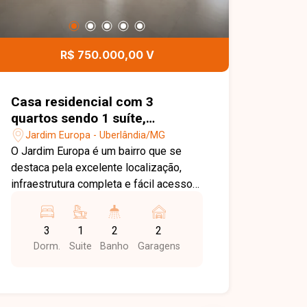
R$ 750.000,00 V
Casa residencial com 3
quartos sendo 1 suíte,
disponível para venda no bairro
Jardim Europa - Uberlândia/MG
Jardim Europa em Uberlândia-
O Jardim Europa é um bairro que se
MG
destaca pela excelente localização,
infraestrutura completa e fácil acesso
às principais vias de Uberlândia. A
região oferece supermercados,
3
1
2
2
escolas, farmácias, comércios e
Dorm.
Suite
Banho
Garagens
serviços variados, proporcionando
praticidade, tranquilidade e qualidade
de vida para toda a família. Casa
totalmente reformada, com 250 m² de