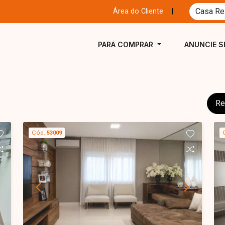
Área do Cliente
|
PARA COMPRAR
ANUNCIE S
Re
Cód.
53009