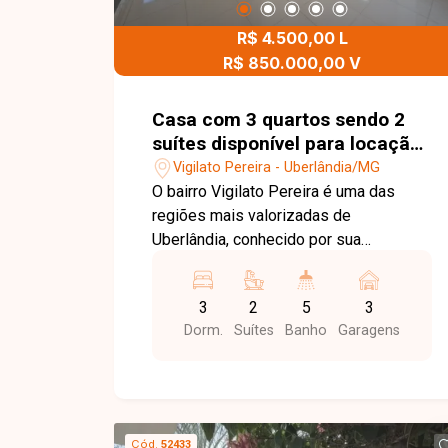
o imóvel ideal para quem busca
R$ 4.500,00 L
qualidade de vida. Esta é uma
excelente oportunidade para quem
R$ 850.000,00 V
deseja morar em uma casa completa,
moderna e com área de lazer no bairro
Casa com 3 quartos sendo 2
Aclimação. Agende uma visita e venha
suítes disponível para locação
conhecer todos os detalhes deste
e venda no bairro Vigilato
Vigilato Pereira - Uberlândia/MG
imóvel.
Pereira em Uberlândia-MG
O bairro Vigilato Pereira é uma das
regiões mais valorizadas de
Uberlândia, conhecido por sua
excelente infraestrutura, ruas tranquilas
e fácil acesso aos principais pontos da
3
2
5
3
cidade. A localização oferece
Dorm.
Suítes
Banho
Garagens
proximidade com supermercados,
escolas, farmácias, restaurantes e
diversos serviços, garantindo
praticidade e qualidade de vida para
toda a família. Esta excelente casa está
Cód.
52433