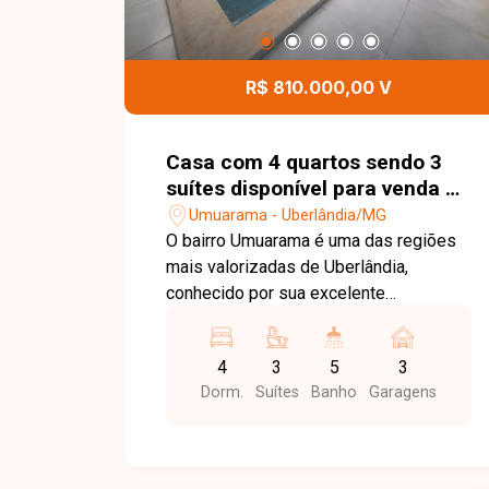
R$ 810.000,00 V
Casa com 4 quartos sendo 3
suítes disponível para venda no
bairro Umuarama em
Umuarama - Uberlândia/MG
Uberlândia-MG
O bairro Umuarama é uma das regiões
mais valorizadas de Uberlândia,
conhecido por sua excelente
infraestrutura e localização estratégica.
Próximo à UFU ? Campus Medicina,
4
3
5
3
hospitais, supermercados, escolas,
Dorm.
Suítes
Banho
Garagens
farmácias e diversos serviços, o bairro
oferece praticidade para o dia a dia e
grande potencial tanto para moradia
quanto para uso comercial. Sala de