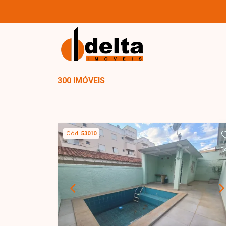
300 IMÓVEIS
Cód.
53010