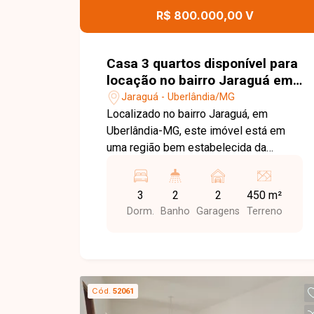
descobertas. Uma excelente
R$ 800.000,00 V
oportunidade para quem busca um
imóvel espaçoso, bem localizado e
pronto para morar. Entre em contato
Casa 3 quartos disponível para
para mais informações e agende sua
locação no bairro Jaraguá em
visita!
Uberlândia-MG
Jaraguá - Uberlândia/MG
Localizado no bairro Jaraguá, em
Uberlândia-MG, este imóvel está em
uma região bem estabelecida da
cidade, com fácil acesso a importantes
vias e boa infraestrutura de comércios
3
2
2
450 m²
e serviços. O bairro oferece praticidade
Dorm.
Banho
Garagens
Terreno
no dia a dia e é uma excelente opção
tanto para moradia quanto para
investimento. Imóvel em terreno de
450m², totalmente construído, contando
com 1 ponto comercial de esquina e 3
Cód.
52061
casas independentes. Duas das casas