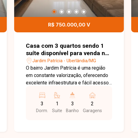
R$ 750.000,00 V
Casa com 3 quartos sendo 1
suíte disponível para venda no
bairro Jardim Patrícia em
Jardim Patrícia - Uberlândia/MG
Uberlândia-MG
O bairro Jardim Patrícia é uma região
em constante valorização, oferecendo
excelente infraestrutura e fácil acesso
às principais avenidas de Uberlândia.
Próximo a supermercados, escolas,
3
1
3
2
farmácias, comércios e diversos
Dorm.
Suite
Banho
Garagens
serviços, é uma excelente opção para
quem busca conforto, praticidade e
qualidade de vida. Sala para 2
ambientes, 3 quartos, sendo 1 suíte, 3