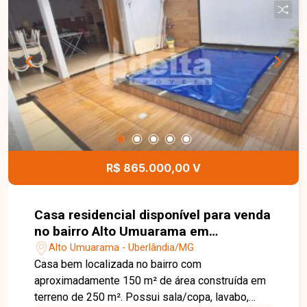
R$ 865.000,00 V
Casa residencial disponível para venda
no bairro Alto Umuarama em
Uberlândia-MG
Alto Umuarama - Uberlândia/MG
Casa bem localizada no bairro com
aproximadamente 150 m² de área construída em
terreno de 250 m². Possui sala/copa, lavabo,