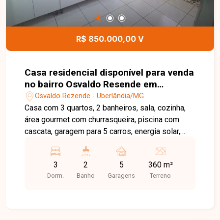
possui uma loja comercial de 32m² com banheiro,
ideal para geração de renda ou uso próprio. Uma
excelente oportunidade para quem busca investir
R$ 850.000,00 V
ou morar com conforto e ainda contar com renda
extra. Entre em contato e agende sua visita para
conhecer de perto todo o potencial deste imóvel!
Casa residencial disponível para venda
no bairro Osvaldo Resende em
Uberlândia-MG
Osvaldo Rezende - Uberlândia/MG
Casa com 3 quartos, 2 banheiros, sala, cozinha,
área gourmet com churrasqueira, piscina com
cascata, garagem para 5 carros, energia solar,
cerca elétrica e monitoramento por câmeras. Área
do terreno: 360m², área construída: 199m².
3
2
5
360 m²
Agende agora mesmo uma visita e venha
Dorm.
Banho
Garagens
Terreno
conhecer pessoalmente todos os detalhes deste
incrível imóvel. Estamos à disposição para
esclarecer suas dúvidas e auxiliar em todo o
processo. Entre em contato conosco pelo