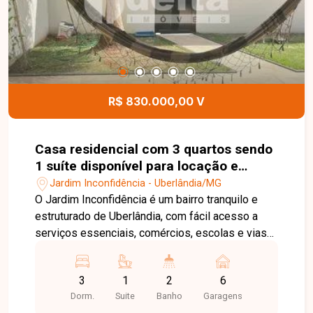
R$ 830.000,00 V
Casa residencial com 3 quartos sendo
1 suíte disponível para locação e
venda no bairro Jardim Inconfidência
Jardim Inconfidência - Uberlândia/MG
em Uberlândia-MG
O Jardim Inconfidência é um bairro tranquilo e
estruturado de Uberlândia, com fácil acesso a
serviços essenciais, comércios, escolas e vias
importantes, oferecendo conveniência e boa
qualidade de vida aos moradores. A casa possui
3
1
2
6
aproximadamente 190 m² de área construída em
Dorm.
Suite
Banho
Garagens
terreno de 300 m², toda em porcelanato. Conta