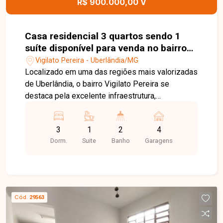
R$ 900.000,00 V
Casa residencial 3 quartos sendo 1
suíte disponível para venda no bairro
Vigilato Pereira em Uberlândia-MG
Vigilato Pereira - Uberlândia/MG
Localizado em uma das regiões mais valorizadas
de Uberlândia, o bairro Vigilato Pereira se
destaca pela excelente infraestrutura,
tranquilidade e fácil acesso a importantes vias da
cidade. Com perfil predominantemente
3
1
2
4
residencial, oferece comodidade aos moradores,
Dorm.
Suite
Banho
Garagens
estando próximo a escolas, supermercados,
centros comerciais e áreas de lazer, sendo uma
ótima opção para quem busca qualidade de vida
aliada à praticidade no dia a dia. Linda casa com
aproximadamente 205 m² de área construída em
Cód.
29563
um amplo terreno de 420 m². O imóvel conta com
sala espaçosa com lavabo, 3 quartos com