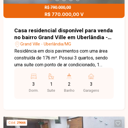
agende sua visita.
R$ 790.000,00
R$ 770.000,00 V
Casa residencial disponível para venda
no bairro Grand Ville em Uberlândia -
MG.
Grand Ville - Uberlândia/MG
Residência em dois pavimentos com uma área
construída de 176 m². Possui 3 quartos, sendo
uma suíte com ponto de ar condicionado, 1
banheiro social, 1 lavabo, preparação para água
quente nos chuveiros, 2 sacadas, garagem para
3
1
2
3
até 3 carros, pé direito duplo, jardim e
Dorm.
Suite
Banho
Garagens
acabamento de alta qualidade, destacando-se o
porcelanato 83x83.
Cód.
29666