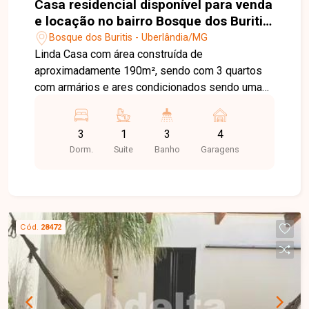
Casa residencial disponível para venda
e locação no bairro Bosque dos Buritis
em Uberlândia-MG
Bosque dos Buritis - Uberlândia/MG
Linda Casa com área construída de
aproximadamente 190m², sendo com 3 quartos
com armários e ares condicionados sendo uma
suite máster com closet e hidromassagem,
escritório com armários, sala ampla 2 ambientes,
3
1
3
4
sala de Tv, banheiro social, cozinha toda
Dorm.
Suite
Banho
Garagens
planejada de armários, fogão cooktop e coifa,
espaço gourmet com churrasqueira, SPA para 4
lugares, lindo jardim, toda em porcelanato,
sistemas de segurança, câmeras de segurança,
cerca elétrica, aquecimento solar, 4 vagas de
Cód.
28472
garagens.