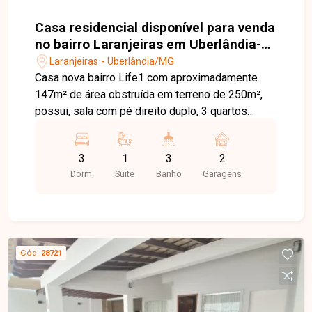
Casa residencial disponível para venda
no bairro Laranjeiras em Uberlândia-
MG
Laranjeiras - Uberlândia/MG
Casa nova bairro Life1 com aproximadamente
147m² de área obstruída em terreno de 250m²,
possui, sala com pé direito duplo, 3 quartos
sendo 1 suíte, lavabo, banheiro social, cozinha
com bancadas em granito, porta em ACM, janelas
3
1
3
2
alumínio, área gourmet com churrasqueira, piso
Dorm.
Suite
Banho
Garagens
em porcelanato, lavanderia, piso porcelanato e 2
vagas de garagem. Agende agora mesmo uma
visita e venha conhecer pessoalmente todos os
detalhes deste incrível imóvel. Estamos à
disposição para esclarecer suas dúvidas e
Cód.
28721
auxiliar em todo o processo. Entre em contato
conosco pelo telefone ou WhatsApp no número
(34) 3230-9900 ou venha conhecer nosso
espaço e conversar pessoalmente com um