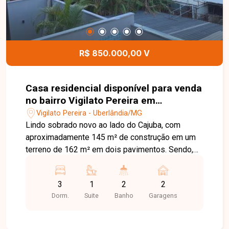
R$ 850.000,00 V
Casa residencial disponível para venda
no bairro Vigilato Pereira em
Uberlândia-MG
Vigilato Pereira - Uberlândia/MG
Lindo sobrado novo ao lado do Cajuba, com
aproximadamente 145 m² de construção em um
terreno de 162 m² em dois pavimentos. Sendo,
2º pavimento: 3 quartos, sendo uma suíte com
sacada, closet, ducha, pia dupla e banheiro social.
3
1
2
2
1º pavimento: Sala de TV, copa, cozinha, área
Dorm.
Suite
Banho
Garagens
gourmet com churrasqueira, lavabo, área de
serviço, jardim com espaço para piscina e
garagem para 2 carros. Agende agora mesmo