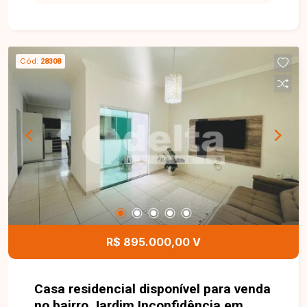
com sala em dois ambientes com gesso, LED,
dez caixas de som JBL com receiver,
cromoterapia e ar-condicionado. São três quartos
com armários, sendo uma suíte com cuba dupla e
Cód.
28308
ducha autolimpante, além de banheiro social com
armário. A cozinha possui armários, fogão e coifa.
Dispõe ainda de área de serviço, área gourmet
com churrasqueira, ducha e lavabo, lavanderia,
alarme e seis vagas de garagem. Entre em
contato para mais informações e agende sua
visita.
R$ 895.000,00 V
Casa residencial disponível para venda
no bairro Jardim Inconfidência em