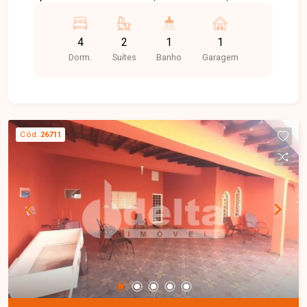
com banheiro, recepção, sala de espera, copa,
cozinha, quintal amplo, varanda coberta nos
4
2
1
1
fundos, despensa e 2 vagas de garagem.
Dorm.
Suítes
Banho
Garagem
Cód.
26711