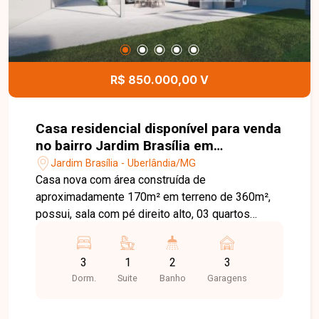
Temos 3 unidades para te receber, no Centro,
Zona Sul ou Zona Leste: Av. João Naves de Ávila,
257 - Centro Rua Rafael Marino Neto, 135 -
Jardim Karaíba Av. Dr. Laerte Vieira Gonçalves,
607 - Santa Mônica
R$ 850.000,00 V
Casa residencial disponível para venda
no bairro Jardim Brasília em
Uberlândia-MG
Jardim Brasília - Uberlândia/MG
Casa nova com área construída de
aproximadamente 170m² em terreno de 360m²,
possui, sala com pé direito alto, 03 quartos
sendo 01 suíte com closet, banheiro social,
cozinha ampla, área gourmet com churrasqueira e
3
1
2
3
garagem coberta para 03 carros. Agende agora
Dorm.
Suite
Banho
Garagens
mesmo uma visita e venha conhecer
pessoalmente todos os detalhes deste incrível
imóvel. Estamos à disposição para esclarecer