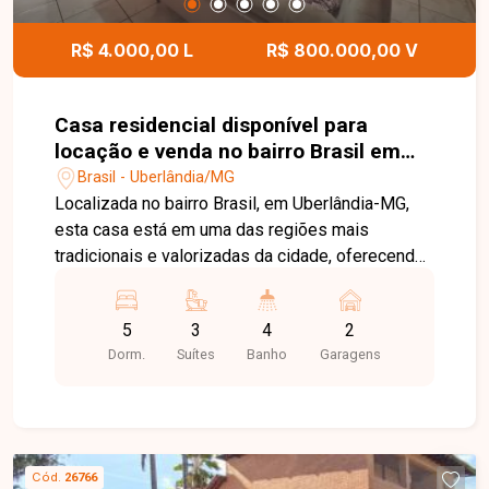
R$ 4.000,00 L
R$ 800.000,00 V
Casa residencial disponível para
locação e venda no bairro Brasil em
Uberlândia-MG
Brasil - Uberlândia/MG
Localizada no bairro Brasil, em Uberlândia-MG,
esta casa está em uma das regiões mais
tradicionais e valorizadas da cidade, oferecendo
excelente infraestrutura e fácil acesso ao centro.
O bairro conta com supermercados, escolas,
5
3
4
2
farmácias, restaurantes e diversos serviços
Dorm.
Suítes
Banho
Garagens
essenciais, proporcionando praticidade e
qualidade de vida para toda a família. A casa
possui 250m² de área construída em um terreno
de 320m², com ambientes amplos e bem
distribuídos. No piso térreo, conta com sala,
Cód.
26766