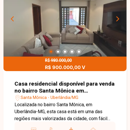
auxiliar na busca pelo imóvel que você busca.
Temos 3 unidades para te receber, no Centro,
Zona Sul ou Zona Leste: Av. João Naves de Ávila,
257 - Centro Rua Rafael Marino Neto, 135 -
Jardim Karaíba Av. Dr. Laerte Vieira Gonçalves,
607 - Santa Mônica
R$ 980.000,00
R$ 900.000,00 V
Casa residencial disponível para venda
no bairro Santa Mônica em
Uberlândia-MG.
Santa Mônica - Uberlândia/MG
Localizada no bairro Santa Mônica, em
Uberlândia-MG, esta casa está em uma das
regiões mais valorizadas da cidade, com fácil
acesso a importantes vias, além de ampla oferta