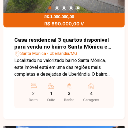
R$ 1.000.000,00
R$ 890.000,00 V
Casa residencial 3 quartos disponível
para venda no bairro Santa Mônica em
Uberlândia-MG
Santa Mônica - Uberlândia/MG
Localizado no valorizado bairro Santa Mônica,
este imóvel está em uma das regiões mais
completas e desejadas de Uberlândia. O bairro
se destaca pela excelente infraestrutura,
proximidade com importantes pontos da cidade,
3
1
3
4
como o Hospital Madrecor, além de contar com
Dorm.
Suite
Banho
Garagens
fácil acesso a comércios, serviços, escolas e
vias rápidas, oferecendo praticidade e qualidade
de vida para toda a família. A casa possui 245m²
de área construída em um terreno de 360m²,