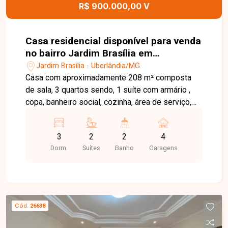
R$ 900.000,00 V
Casa residencial disponível para venda
no bairro Jardim Brasília em
Uberlândia-MG
Jardim Brasília - Uberlândia/MG
Casa com aproximadamente 208 m² composta
de sala, 3 quartos sendo, 1 suíte com armário ,
copa, banheiro social, cozinha, área de serviço,
despensa, 4 vagas de garagem. Fundos possui
uma edícula com sala, 1 suíte, cozinha e área de
3
2
2
4
externa. Agende agora mesmo uma visita e venha
Dorm.
Suítes
Banho
Garagens
conhecer pessoalmente todos os detalhes deste
incrível imóvel. Estamos à disposição para
esclarecer suas dúvidas e auxiliar em todo o
processo. Entre em contato conosco pelo
telefone ou WhatsApp no número 32309900 ou
Cód.
26638
venha conhecer nosso espaço e conversar
pessoalmente com um consultor que irá te