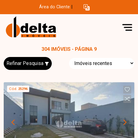
Área do Cliente
|
304 IMÓVEIS - PÁGINA 9
Refinar Pesquisa
Cód.
25296