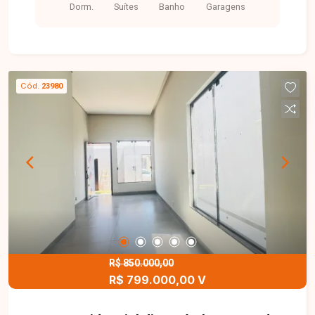
Dorm.
Suítes
Banho
Garagens
salas (duas no térreo, sendo uma com átrio e
mezanino com pé-direito de 6,5 m
Cód.
23980
R$ 850.000,00
R$ 799.000,00 V