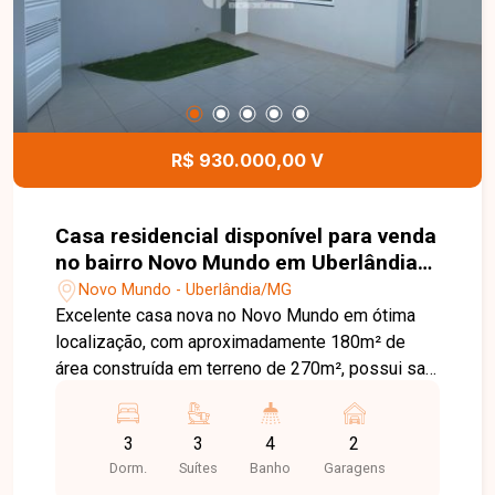
R$ 930.000,00 V
Casa residencial disponível para venda
no bairro Novo Mundo em Uberlândia-
MG
Novo Mundo - Uberlândia/MG
Excelente casa nova no Novo Mundo em ótima
localização, com aproximadamente 180m² de
área construída em terreno de 270m², possui sala
com pé direito duplo, 03 suítes sendo 01 com
jardim de inverno e closet, cozinha com bancada
3
3
4
2
e ilha em granito, teto rebaixado em gesso em
Dorm.
Suítes
Banho
Garagens
todos os cômodos com iluminação embutida,