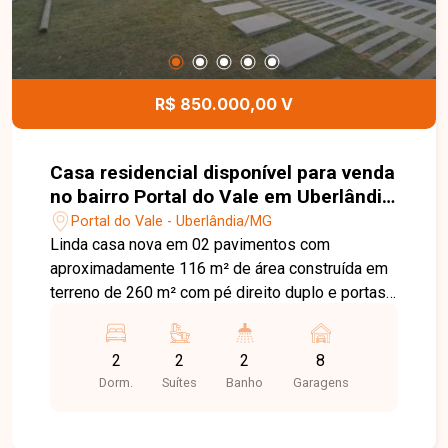
R$ 850.000,00 V
Casa residencial disponível para venda
no bairro Portal do Vale em Uberlândia
- MG.
Portal do Vale - Uberlândia/MG
Linda casa nova em 02 pavimentos com
aproximadamente 116 m² de área construída em
terreno de 260 m² com pé direito duplo e portas
e esquadrias em alumínio, toda a casa com
automação em iluminação através de celular e
2
2
2
8
Alexa. Possui ambientes integrados sala de TV,
Dorm.
Suítes
Banho
Garagens
sala de jantar e cozinha americana com armários
planejados e churrasqueira, lavabo com armário,
área de serviço, amplo espaço frontal com