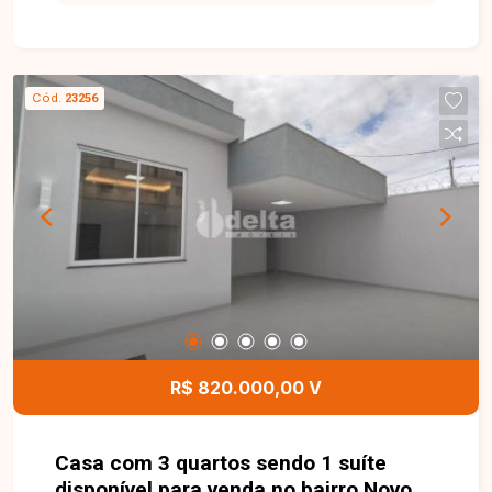
lavanderia, área gourmet com bancadas e
churrasqueira, preparação para água quente em
todos os banheiros e cozinha, portão eletrônico,
concertina e vídeo porteiro e 2 vagas de
Cód.
23256
garagem. Agende agora mesmo uma visita e
venha conhecer pessoalmente todos os detalhes
deste incrível imóvel. Estamos à disposição para
esclarecer suas dúvidas e auxiliar em todo o
processo. Entre em contato conosco pelo
telefone ou WhatsApp no número (34) 3230-9900
ou venha conhecer nosso espaço e conversar
pessoalmente com um consultor que irá te
auxiliar na busca pelo imóvel que você busca.
Temos 3 unidades para te receber, no Centro,
Zona Sul ou Zona Leste:
R$ 820.000,00 V
Casa com 3 quartos sendo 1 suíte
disponível para venda no bairro Novo