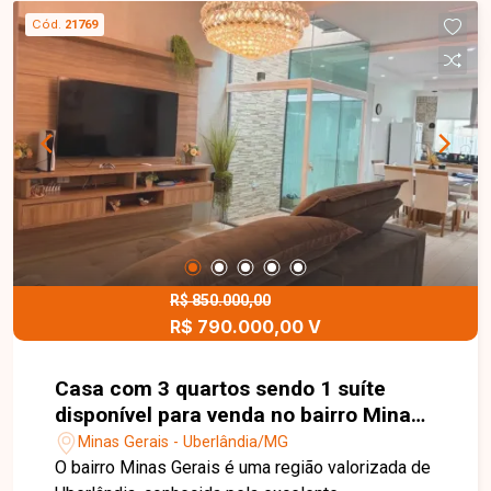
Cód.
21769
R$ 850.000,00
R$ 790.000,00 V
Casa com 3 quartos sendo 1 suíte
disponível para venda no bairro Minas
Gerais em Uberlândia-MG
Minas Gerais - Uberlândia/MG
O bairro Minas Gerais é uma região valorizada de