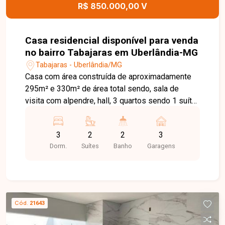
R$ 850.000,00 V
Casa residencial disponível para venda
no bairro Tabajaras em Uberlândia-MG
Tabajaras - Uberlândia/MG
Casa com área construída de aproximadamente
295m² e 330m² de área total sendo, sala de
visita com alpendre, hall, 3 quartos sendo 1 suíte
e 1 suíte reversível, banheiro social com armário
e box, cozinha planejada com armários, área de
3
2
2
3
serviço com banheiro, espaço gourmet,
Dorm.
Suítes
Banho
Garagens
despensa com armários e anexo (Local para
churrasqueira, gás, botijão ou cilindros e
diversos), Cercas eléctricas e sensor de raio
lazer, Agua quente nos banheiros e Cozinha-
Deposito de agua Quente de Quinhentos Litros.
Cód.
21643
(500.l), portões Basculantes e 3 vagas de
garagem. Agende agora mesmo uma visita e