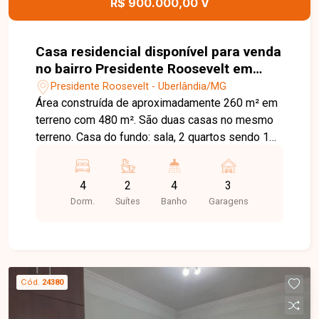
R$ 900.000,00 V
Casa residencial disponível para venda
no bairro Presidente Roosevelt em
Uberlândia-MG
Presidente Roosevelt - Uberlândia/MG
Área construída de aproximadamente 260 m² em
terreno com 480 m². São duas casas no mesmo
terreno. Casa do fundo: sala, 2 quartos sendo 1
suíte, banheiro social, cozinha e área de serviço.
Casa da frente: sala ampla, 2 quartos sendo 1
4
2
4
3
suíte máster com hidromassagem, banheiro
Dorm.
Suítes
Banho
Garagens
social, cozinha, área de serviço, varanda gourmet
ampla com piscina e 3 vagas de garagem.
Cód.
24380