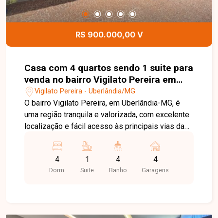
portão e câmeras de monitoramento, além de 6
vagas de garagem para carros pequenos.
Localizado no bairro Lagoinha, este imóvel é uma
R$ 900.000,00 V
excelente oportunidade para quem busca um lar
completo, seguro e ideal para toda a família.
Entre em contato e agende sua visita!
Casa com 4 quartos sendo 1 suite para
venda no bairro Vigilato Pereira em
Uberlândia MG
Vigilato Pereira - Uberlândia/MG
O bairro Vigilato Pereira, em Uberlândia-MG, é
uma região tranquila e valorizada, com excelente
localização e fácil acesso às principais vias da
cidade, além de contar com comércios e serviços
próximos, ideal para quem busca conforto e
4
1
4
4
qualidade de vida. Excelente casa com
Dorm.
Suite
Banho
Garagens
aproximadamente 180m² de área construída,
composta por sala ampla em 2 ambientes com
jardim de inverno, lavabo e 4 quartos sendo 3
com armários embutidos e 1 suíte totalmente