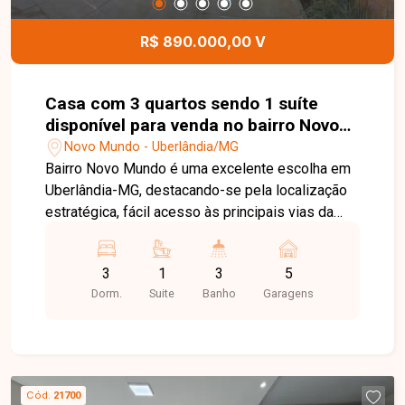
oportunidade para quem busca um imóvel
moderno, espaçoso e bem localizado em
R$ 890.000,00 V
Uberlândia. Entre em contato para mais
informações e agende sua visita para conhecer
todos os detalhes deste incrível imóvel.
Casa com 3 quartos sendo 1 suíte
disponível para venda no bairro Novo
Mundo em Uberlândia-MG
Novo Mundo - Uberlândia/MG
Bairro Novo Mundo é uma excelente escolha em
Uberlândia-MG, destacando-se pela localização
estratégica, fácil acesso às principais vias da
cidade e ampla oferta de comércios, serviços e
opções de lazer. A região oferece segurança,
3
1
3
5
conforto e qualidade de vida para toda a família.
Dorm.
Suite
Banho
Garagens
Casa com área construída de 215,98 m² em
terreno de 300 m², sendo sala de TV e sala de
jantar com pé direito duplo, 3 quartos (sendo 1
suíte master com closet, banheiro com 2 cubas e
2 duchas), banheiro social, cozinha com armários
Cód.
21700