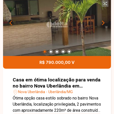
telefone ou WhatsApp no número 32309900 ou
venha conhecer nosso espaço e conversar
pessoalmente com um consultor que irá te
auxiliar na busca pelo imóvel que você busca.
Temos 3 unidades para te receber, no Centro,
Zona Sul ou Zona Leste: Av. João Naves de Ávila,
257 - Centro Rua Rafael Marino Neto, 135 -
Jardim Karaíba Av. Dr. Laerte Vieira Gonçalves,
607 ? Santa Mônica
R$ 790.000,00 V
Casa em ótima localização para venda
no bairro Nova Uberlândia em
Uberlândia-MG
Nova Uberlândia - Uberlândia/MG
Ótima opção casa estilo sobrado no bairro Nova
Uberlândia, localização privilegiada, 2 pavimentos
com aproximadamente 220m³ de área construída.