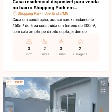
Casa residencial disponível para venda
no bairro Shopping Park em
Uberlândia-MG.
Shopping Park - Uberlândia/MG
Casa em construção, possui aproximadamente
150m² de área construída em terreno de 300m²,
com sala ampla, pé direito duplo, jardim de
inverno, 3 quartos sendo 2 suítes, banheiro
social, cozinha americana, área gourmet com
3
2
3
2
churrasqueira, piscina e 2 vagas de garagem
Dorm.
Suítes
Banho
Garagens
coberta.
Cód.
23277