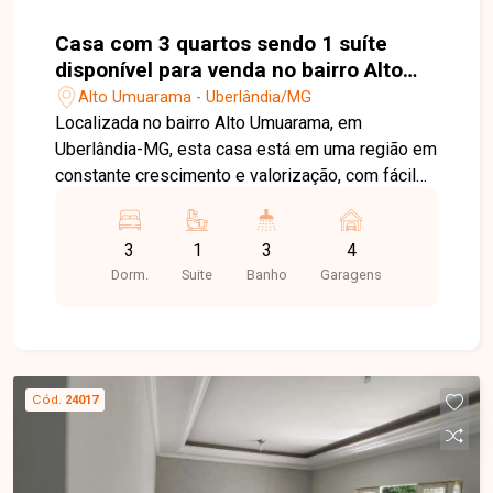
Casa com 3 quartos sendo 1 suíte
disponível para venda no bairro Alto
Umuarama em Uberlândia-MG
Alto Umuarama - Uberlândia/MG
Localizada no bairro Alto Umuarama, em
Uberlândia-MG, esta casa está em uma região em
constante crescimento e valorização, com fácil
acesso às principais avenidas da cidade e
próxima a supermercados, escolas, farmácias e
3
1
3
4
diversos comércios e serviços, proporcionando
Dorm.
Suite
Banho
Garagens
praticidade e qualidade de vida para toda a
família. O imóvel possui 300 m² de área total e
aproximadamente 200 m² de área construída.
Conta com sala ampla em dois ambientes com
painel, 03 quartos, sendo 01 suíte e 02 quartos
Cód.
24017
com armários, banheiro social com box e armário,
cozinha planejada com armários, coifa e bancada
em granito, lavanderia e amplo quintal. A
residência dispõe ainda de portão e porteiro