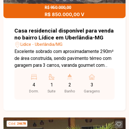
moderno, confortável e pronto para morar. Entre
em contato para mais informações e agende sua
R$ 950.000,00
R$ 850.000,00 V
visita!
Casa residencial disponível para venda
no bairro Lídice em Uberlândia-MG
Lidice - Uberlândia/MG
Excelente sobrado com aproximadamente 290m²
de área construída, sendo pavimento térreo com
garagem para 3 carros, varanda gourmet com
churrasqueira, área de serviço com quarto e
banheiro, 2° pavimento possui sala ampla em 2
4
1
2
3
ambientes, cozinha com armários, área de
Dorm.
Suite
Banho
Garagens
serviço, despensa, banheiro social, 4 quartos
sendo 1 suíte. Agende agora mesmo uma visita e
venha conhecer pessoalmente todos os detalhes
deste incrível imóvel. Estamos à disposição para
esclarecer suas dúvidas e auxiliar em todo o
Cód.
24678
processo. Entre em contato conosco pelo