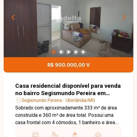
R$ 900.000,00 V
Casa residencial disponível para venda
no bairro Segismundo Pereira em
Uberlândia-MG
Segismundo Pereira - Uberlândia/MG
Sobrado com aproximadamente 333 m² de área
construída e 360 m² de área total. Possui uma
casa frontal com 4 cômodos, 1 banheiro e área
de serviço. Casa principal com sala de estar, sala