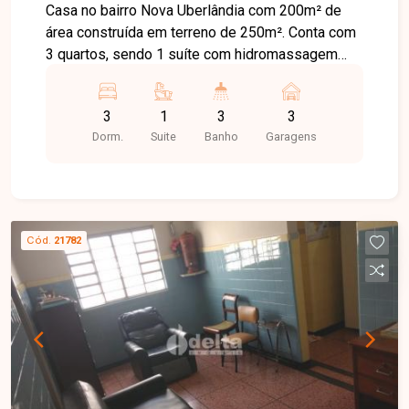
Casa no bairro Nova Uberlândia com 200m² de
área construída em terreno de 250m². Conta com
3 quartos, sendo 1 suíte com hidromassagem
dividida em três ambientes, lavabo, sala ampla
em dois ambientes, jardim de inverno, banheiro
3
1
3
3
social e cozinha com móveis planejados. Área
Dorm.
Suite
Banho
Garagens
gourmet com cozinha, churrasqueira, sauna e
salão de bronzeamento. Piscina aquecida com
cascata e hidromassagem. Sistema de segurança
com cerca elétrica, concertina, alarme e portão
eletrônico. Garagem para 3 carros.
Cód.
21782