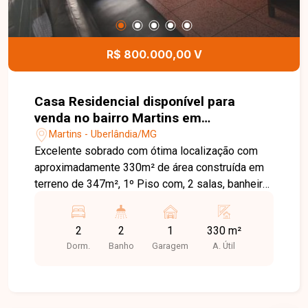
R$ 800.000,00 V
Casa Residencial disponível para
venda no bairro Martins em
Uberlândia-MG
Martins - Uberlândia/MG
Excelente sobrado com ótima localização com
aproximadamente 330m² de área construída em
terreno de 347m², 1º Piso com, 2 salas, banheiro
social, 2 cozinhas com armários, despensa, área
de serviço com quarto, varanda gourmet com
2
2
1
330 m²
mesa e quintal. 2º piso com 2 quartos, banheiro
Dorm.
Banho
Garagem
A. Útil
social e 1 vaga de garagem coberta.