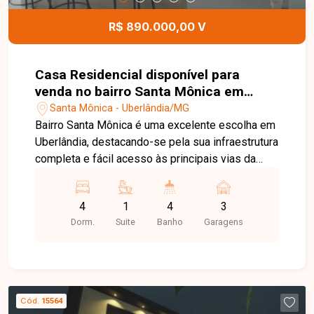
R$ 890.000,00 V
Casa Residencial disponível para
venda no bairro Santa Mônica em
Uberlândia-MG
Santa Mônica - Uberlândia/MG
Bairro Santa Mônica é uma excelente escolha em
Uberlândia, destacando-se pela sua infraestrutura
completa e fácil acesso às principais vias da
cidade. A região conta com ampla variedade de
comércios, escolas, supermercados e serviços
4
1
4
3
essenciais, proporcionando praticidade e
Dorm.
Suite
Banho
Garagens
qualidade de vida para toda a família. O imóvel
dispõe de sala de estar e sala de jantar, 3 quartos
sendo 1 suíte com armários, banheiro social,
cozinha com armários, lavanderia, área de serviço
e não possui condomínio. Excelente casa com
Cód.
15564
aproximadamente 220m² de construção em