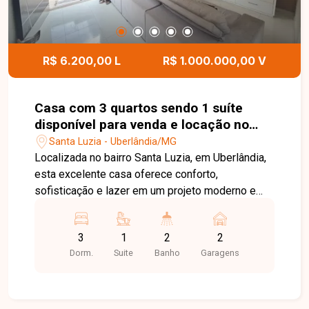
R$ 6.200,00 L
R$ 1.000.000,00 V
Casa com 3 quartos sendo 1 suíte
disponível para venda e locação no
bairro Santa Luzia em Uberlândia-MG
Santa Luzia - Uberlândia/MG
Localizada no bairro Santa Luzia, em Uberlândia,
esta excelente casa oferece conforto,
sofisticação e lazer em um projeto moderno e
bem planejado. Com fácil acesso a diversos
pontos da cidade e próxima a comércios e
3
1
2
2
serviços, a residência é ideal para quem busca
Dorm.
Suite
Banho
Garagens
qualidade de vida e praticidade no dia a dia. Com
170 m² de área construída em um terreno de 250
m², o imóvel conta com sala ampla em dois
ambientes, equipada com painel em toda a