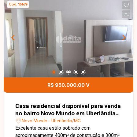
armários e cooktop, área de serviço, sacada e 2
Cód.
15679
vagas de garagem. Conta ainda com varanda
ampla com jardim e portão eletrônico,
proporcionando mais conforto e praticidade.
Entre em contato com a equipe da Delta Imóveis
e agende sua visita para conhecer essa
oportunidade.
R$ 950.000,00 V
Casa residencial disponível para venda
no bairro Novo Mundo em Uberlândia-
MG
Novo Mundo - Uberlândia/MG
Excelente casa estilo sobrado com
aproximadamente 400m² de construção e 300m²