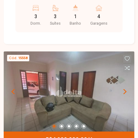
integrado, 3 suítes amplas, sacada, área gourmet
com churrasqueira e banheiro e 4 vagas de
3
3
1
4
garagem.
Dorm.
Suítes
Banho
Garagens
Cód.
15558