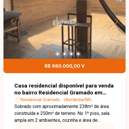
R$ 980.000,00 V
Casa residencial disponível para venda
no bairro Residencial Gramado em
Uberlândia-MG
Residencial Gramado - Uberlândia/MG
Sobrado com aproximadamente 238m² de área
construída e 250m² de terreno. No 1º piso, sala
ampla em 2 ambientes, cozinha e área de
serviço. No 2º piso, 3 suítes, sendo 1 máster