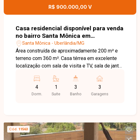
R$ 900.000,00 V
Casa residencial disponível para venda
no bairro Santa Mônica em
Uberlândia-MG
Santa Mônica - Uberlândia/MG
Área construída de aproximadamente 200 m² e
terreno com 360 m². Casa térrea em excelente
localização com sala de visita e TV, sala de jantar,
4 quartos sendo 1 suíte com armário embutido,
banheiro social, cozinha, lavanderia, despensa,
4
1
3
3
varanda com banheiro, quintal, garagem para 2
Dorm.
Suite
Banho
Garagens
carros e estacionamento adicional.
Cód.
11563