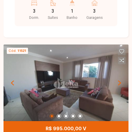
com hidromassagem. Conta com 3 vagas de
3
3
1
3
garagem.
Dorm.
Suítes
Banho
Garagens
Cód.
11521
R$ 995.000,00 V