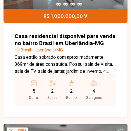
R$ 1.000.000,00 V
Casa residencial disponível para venda
no bairro Brasil em Uberlândia-MG
Brasil - Uberlândia/MG
Casa estilo sobrado com aproximadamente
369m² de área construída. Possui sala de visita,
sala de TV, sala de jantar, jardim de inverno, 4
quartos com armários, sendo 2 suítes, banheiro
social, cozinha com armários, varanda, área de
5
2
2
4
serviço com banheiro, despensa, quarto de
Dorm.
Suítes
Banho
Garagens
empregada e 4 vagas de garagem.
Cód.
12058