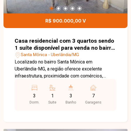
R$ 900.000,00 V
Casa residencial com 3 quartos sendo
1 suíte disponível para venda no bairro
Santa Mônica em Uberlândia-MG
Santa Mônica - Uberlândia/MG
Localizado no bairro Santa Mônica em
Uberlândia-MG, a região oferece excelente
infraestrutura, proximidade com comércios,
serviços, universidades e fácil acesso às
principais vias da cidade. O imóvel possui
3
1
3
7
aproximadamente 210 m² de área construída em
Dorm.
Suite
Banho
Garagens
terreno de 300 m², composto por sala ampla em
2 ambientes, sala de estar, 3 quartos com ar-
condicionado sendo 2 com armários e 1 suíte
com closet, banheiro social, cozinha com