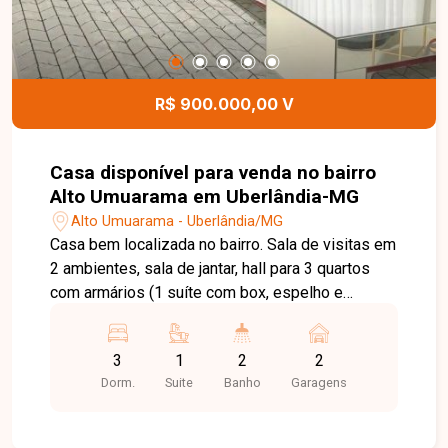
R$ 900.000,00 V
Casa disponível para venda no bairro
Alto Umuarama em Uberlândia-MG
Alto Umuarama - Uberlândia/MG
Casa bem localizada no bairro. Sala de visitas em
2 ambientes, sala de jantar, hall para 3 quartos
com armários (1 suíte com box, espelho e
armário na pia), banheiro social com box, espelho
e armário na pia, cozinha montada com armários,
3
1
2
2
cooktop, forno, coifa e mesa em granito, ampla
Dorm.
Suite
Banho
Garagens
varanda gourmet com churrasqueira, armário na
pia e balcão em granito, piscina, ducha, jardim. 2
vagas de garagem. Portão eletrônico, concertina,