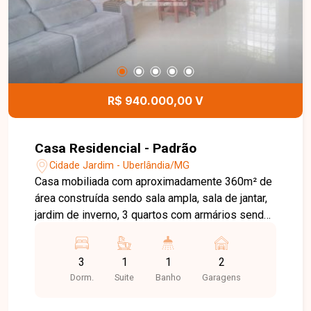
257 - Centro Rua Rafael Marino Neto, 135 -
Jardim Karaíba Av. Dr. Laerte Vieira Gonçalves,
607 ? Santa Mônica
R$ 940.000,00 V
Casa Residencial - Padrão
Cidade Jardim - Uberlândia/MG
Casa mobiliada com aproximadamente 360m² de
área construída sendo sala ampla, sala de jantar,
jardim de inverno, 3 quartos com armários sendo
1 suíte com closet, banheiro social com box,
cozinha com pia em granito, área de serviço,
3
1
1
2
varanda gourmet com churrasqueira e 1 suíte
Dorm.
Suite
Banho
Garagens
independente, 2 vagas de garagem