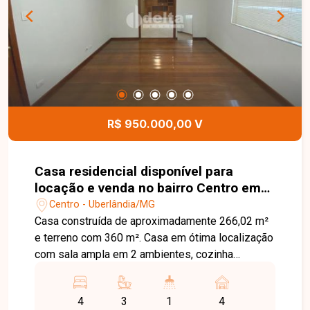
Zona Sul ou Zona Leste: Av. João Naves de Ávila,
257 - Centro Rua Rafael Marino Neto, 135 -
Jardim Karaíba Av. Dr. Laerte Vieira Gonçalves,
607 ? Santa Mônica
R$ 950.000,00 V
Casa residencial disponível para
locação e venda no bairro Centro em
Uberlândia-MG
Centro - Uberlândia/MG
Casa construída de aproximadamente 266,02 m²
e terreno com 360 m². Casa em ótima localização
com sala ampla em 2 ambientes, cozinha
espaçosa com armários , 4 quartos sendo 3
suítes com armários , banheiro social com
4
3
1
4
armários e box, área de serviço e ampla área de