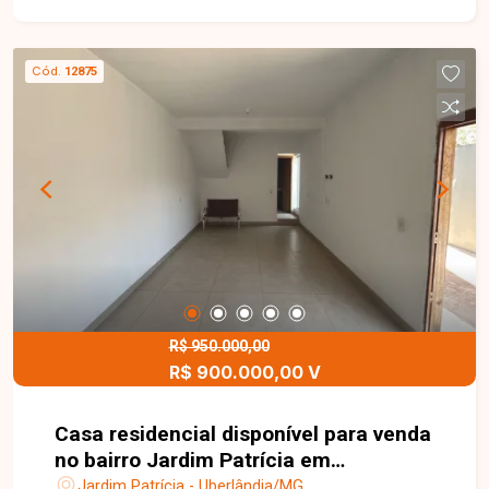
Cód.
12875
R$ 950.000,00
R$ 900.000,00 V
Casa residencial disponível para venda
no bairro Jardim Patrícia em
Uberlândia - MG
Jardim Patrícia - Uberlândia/MG