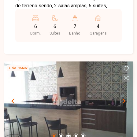
de terreno sendo, 2 salas amplas, 6 suítes,
cozinha planejada, escritório, banheiro social,
área de serviço e 4 vagas e garagem.
6
6
7
4
Dorm.
Suítes
Banho
Garagens
Cód.
15607