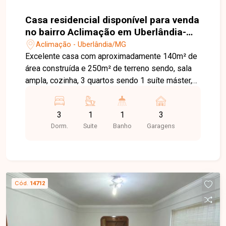
Casa residencial disponível para venda
no bairro Aclimação em Uberlândia-
MG
Aclimação - Uberlândia/MG
Excelente casa com aproximadamente 140m² de
área construída e 250m² de terreno sendo, sala
ampla, cozinha, 3 quartos sendo 1 suíte máster,
banheiro social, área de serviço, varanda gourmet
completa com piscina aquecida e 3 vagas de
3
1
1
3
garagem. Agende agora mesmo uma visita e
Dorm.
Suite
Banho
Garagens
venha conhecer pessoalmente todos os detalhes
deste incrível imóvel. Estamos à disposição para
esclarecer suas dúvidas e auxiliar em todo o
processo. Entre em contato conosco pelo
telefone ou WhatsApp no número (34) 3230-9900
Cód.
14712
ou venha conhecer nosso espaço e conversar
pessoalmente com um consultor que irá te
auxiliar na busca pelo imóvel que você busca.
Temos 3 unidades para te receber, no Centro,