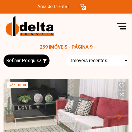
Área do Cliente
|
259 IMÓVEIS - PÁGINA 9
Refinar Pesquisa
Cód.
16181