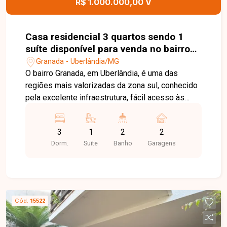
R$ 1.000.000,00 V
Casa residencial 3 quartos sendo 1
suíte disponível para venda no bairro
Granada em Uberlândia-MG
Granada - Uberlândia/MG
O bairro Granada, em Uberlândia, é uma das
regiões mais valorizadas da zona sul, conhecido
pela excelente infraestrutura, fácil acesso às
principais vias da cidade e ampla oferta de
comércios e serviços. Com perfil residencial e
3
1
2
2
comercial bem equilibrado, o bairro oferece
Dorm.
Suite
Banho
Garagens
praticidade no dia a dia, além de ser uma ótima
opção tanto para morar quanto para investir. Casa
com aproximadamente 260m² de construção em
terreno de 303m², composta por um cômodo
comercial e uma casa de fundos. A casa da frente
Cód.
15522
conta com sala de visitas e sala de televisão
bem distribuídas, 3 quartos sendo 1 suíte,