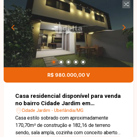
terreno de 360m², contando ainda com despensa,
área gourmet com churrasqueira, armários, lavabo
e 3 vagas de garagem. Nos fundos, possui uma
casa adicional com sala, cozinha com armários, 2
quartos sendo 1 com armário e banheiro social.
Aproveite essa oportunidade de adquirir um
imóvel completo, com excelente espaço e ainda
uma edícula independente. Entre em contato e
agende sua visita!
R$ 980.000,00 V
Casa residencial disponível para venda
no bairro Cidade Jardim em
Uberlândia-MG
Cidade Jardim - Uberlândia/MG
Casa estilo sobrado com aproximadamente
170,70m² de construção e 182,16 de terreno
sendo, sala ampla, cozinha com conceito aberto