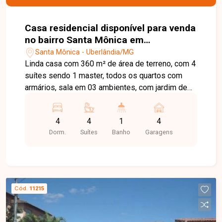
Casa residencial disponível para venda
no bairro Santa Mônica em
Uberlândia-MG
Santa Mônica - Uberlândia/MG
Linda casa com 360 m² de área de terreno, com 4
suítes sendo 1 master, todos os quartos com
armários, sala em 03 ambientes, com jardim de
inverno, lavabo, cozinha montada. garagem para
até 04 carros. varanda gourmet com
4
4
1
4
churrasqueira, banheiro externo e ducha. Consulte
Dorm.
Suítes
Banho
Garagens
os valores e disponibilidade deste imóvel.
Agende agora mesmo uma visita e venha
conhecer pessoalmente todos os detalhes deste
incrível imóvel. Estamos à disposição para
esclarecer suas dúvidas e auxiliar em todo o
Cód.
11215
processo. Entre em contato conosco pelo
telefone ou WhatsApp no número (34) 3230-9900
ou venha conhecer nosso espaço e conversar