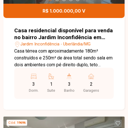
encontrar o lar ideal para viver com conforto,
segurança e qualidade de vida.
R$ 1.000.000,00 V
Casa residencial disponível para venda
no bairro Jardim Inconfidência em
Uberlândia-MG
Jardim Inconfidência - Uberlândia/MG
Casa térrea com aproximadamente 180m²
construídos e 250m² de área total sendo sala em
dois ambientes com pé direito duplo, teto
rebaixado e iluminação embutida, jardim de
inverno, 3 quartos com armários um sendo suíte
3
1
3
2
máster com hidromassagem, cozinha americana
Dorm.
Suite
Banho
Garagens
planejada com cook-top, forno e micro-ondas
embutidos, lavabo, banheiros internos com
aquecimento solar, armários, espelhos e box,
varanda gourmet com churrasqueira, lavanderia e
despensa, porta de entrada em ACM pivotante e
Cód.
19696
2 vagas de garagem. Agende agora mesmo uma