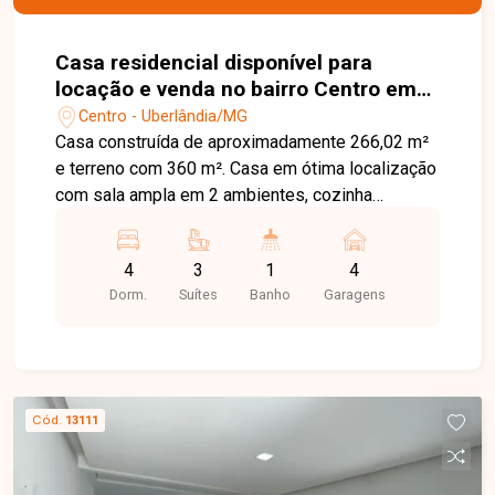
Casa residencial disponível para
locação e venda no bairro Centro em
Uberlândia-MG
Centro - Uberlândia/MG
Casa construída de aproximadamente 266,02 m²
e terreno com 360 m². Casa em ótima localização
com sala ampla em 2 ambientes, cozinha
espaçosa com armários , 4 quartos sendo 3
suítes com armários , banheiro social com
4
3
1
4
armários e box, área de serviço e ampla área de
Dorm.
Suítes
Banho
Garagens
lazer com churrasqueira, sauna e 4 vagas de
garagem.
Cód.
13111