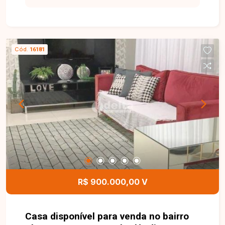
sala em 2 ambientes, cozinha, 4 quartos sendo 2
suítes e 1 suíte principal com closet, banheiro
social, varanda gourmet, área de serviço com
lavanderia, banheiro externo e 3 vagas de
Cód.
16181
garagem. O imóvel conta com acabamento de alto
padrão, piso em porcelanato, esquadrias em
alumínio, porta principal em ACM, rebaixamento
em gesso com sanca na sala e preparação para
água quente nos banheiros. Entre em contato com
a equipe da Delta Imóveis e agende sua visita
para conhecer essa oportunidade.
R$ 900.000,00 V
Casa disponível para venda no bairro