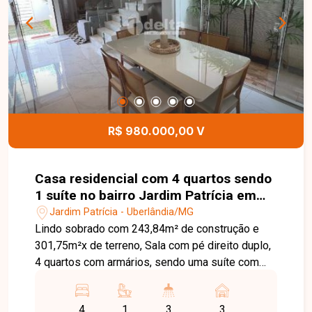
R$ 980.000,00 V
Casa residencial com 4 quartos sendo
1 suíte no bairro Jardim Patrícia em
Uberlândia - MG.
Jardim Patrícia - Uberlândia/MG
Lindo sobrado com 243,84m² de construção e
301,75m²x de terreno, Sala com pé direito duplo,
4 quartos com armários, sendo uma suíte com
closet, lavabo, cozinha planejada, área gourmet
com churrasqueira, lavabo, piscina, 4 vagas de
4
1
3
3