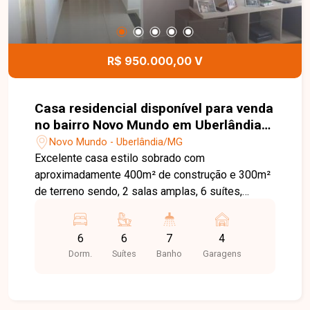
R$ 950.000,00 V
Casa residencial disponível para venda
no bairro Novo Mundo em Uberlândia-
MG
Novo Mundo - Uberlândia/MG
Excelente casa estilo sobrado com
aproximadamente 400m² de construção e 300m²
de terreno sendo, 2 salas amplas, 6 suítes,
cozinha planejada, escritório, banheiro social,
área de serviço e 4 vagas e garagem.
6
6
7
4
Dorm.
Suítes
Banho
Garagens