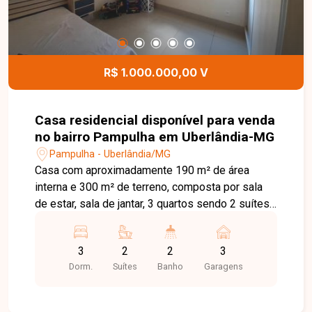
R$ 1.000.000,00 V
Casa residencial disponível para venda
no bairro Pampulha em Uberlândia-MG
Pampulha - Uberlândia/MG
Casa com aproximadamente 190 m² de área
interna e 300 m² de terreno, composta por sala
de estar, sala de jantar, 3 quartos sendo 2 suítes,
banheiro social, cozinha, varanda gourmet,
despensa, área de serviço, banheiro externo e 3
3
2
2
3
vagas de garagem. A casa é toda equipada com
Dorm.
Suítes
Banho
Garagens
móveis planejados, oferecendo praticidade e
conforto. Agende agora mesmo uma visita e
venha conhecer pessoalmente todos os detalhes