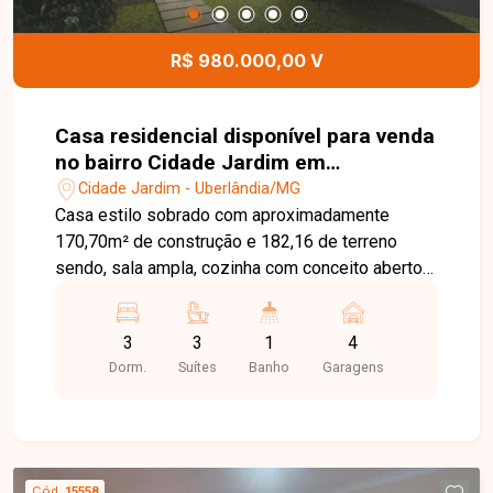
R$ 980.000,00 V
Casa residencial disponível para venda
no bairro Cidade Jardim em
Uberlândia-MG
Cidade Jardim - Uberlândia/MG
Casa estilo sobrado com aproximadamente
170,70m² de construção e 182,16 de terreno
sendo, sala ampla, cozinha com conceito aberto
integrado, 3 suítes amplas, sacada, área gourmet
com churrasqueira e banheiro e 4 vagas de
3
3
1
4
garagem.
Dorm.
Suítes
Banho
Garagens
Cód.
15558