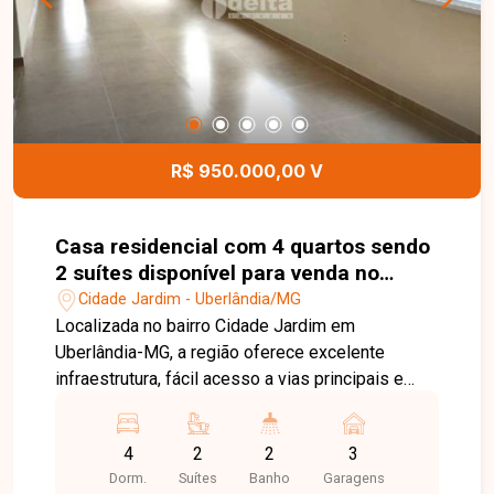
ideal para piscina ou jardinagem, além de espaço
para elevador e 6 vagas de garagem. Um imóvel
completo para quem valoriza conforto e
funcionalidade. Aproveite a oportunidade de
morar em um sobrado novo, espaçoso e com
inúmeras possibilidades de personalização.
R$ 950.000,00 V
Entre em contato e agende sua visita!
Casa residencial com 4 quartos sendo
2 suítes disponível para venda no
bairro Cidade Jardim em Uberlândia-
Cidade Jardim - Uberlândia/MG
MG
Localizada no bairro Cidade Jardim em
Uberlândia-MG, a região oferece excelente
infraestrutura, fácil acesso a vias principais e
proximidade com comércios e serviços,
proporcionando conforto e praticidade. A casa
4
2
2
3
possui aproximadamente 210 m² de área
Dorm.
Suítes
Banho
Garagens
construída em terreno de 350 m², composta por