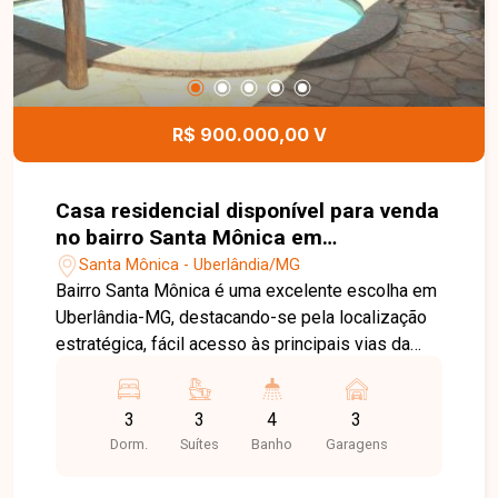
R$ 900.000,00 V
Casa residencial disponível para venda
no bairro Santa Mônica em
Uberlândia-MG
Santa Mônica - Uberlândia/MG
Bairro Santa Mônica é uma excelente escolha em
Uberlândia-MG, destacando-se pela localização
estratégica, fácil acesso às principais vias da
cidade e ótima infraestrutura, proporcionando
conforto e qualidade de vida. Casa com
3
3
4
3
aproximadamente 270 m² de área construída em
Dorm.
Suítes
Banho
Garagens
terreno de 360 m², sendo sala ampla com ar-
condicionado, 3 suítes climatizadas (sendo 2