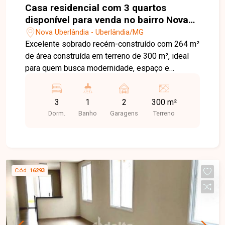
Casa residencial com 3 quartos
disponível para venda no bairro Nova
Uberlândia em Uberlândia - MG.
Nova Uberlândia - Uberlândia/MG
Excelente sobrado recém-construído com 264 m²
de área construída em terreno de 300 m², ideal
para quem busca modernidade, espaço e
versatilidade em um imóvel de alto padrão. Com
projeto inteligente e acabamento em piso
3
1
2
300 m²
porcelanato, oferece ambientes amplos e
Dorm.
Banho
Garagens
Terreno
excelente aproveitamento dos espaços para toda
a família. No imóvel, o 1º piso térreo conta com
sala em 2 ambientes com duas entradas, 6
quartos distribuídos entre os pavimentos sendo
2 suítes e cômodos reversíveis para escritório,
Cód.
16293
closet, sala de TV ou quarto adicional, 2
banheiros sociais, lavabo e banheiros das suítes,
cozinha ampla em estilo aberto, lavanderia
separada e reservada, ampla varanda gourmet
com churrasqueira, balcão e pia, quintal grande