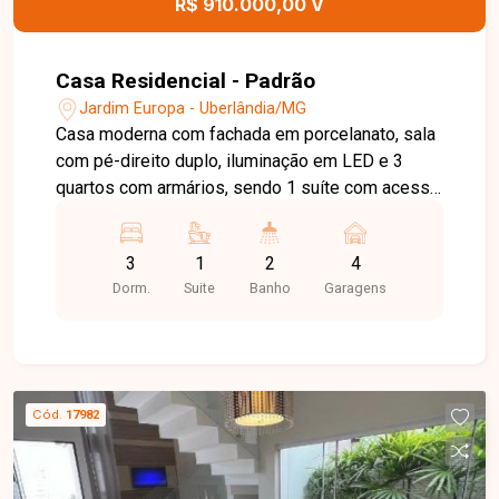
R$ 910.000,00 V
completo em um dos melhores bairros de
Uberlândia. Entre em contato para mais
informações e agende sua visita!
Casa Residencial - Padrão
Jardim Europa - Uberlândia/MG
Casa moderna com fachada em porcelanato, sala
com pé-direito duplo, iluminação em LED e 3
quartos com armários, sendo 1 suíte com acesso
à piscina. Possui 3 banheiros, área gourmet,
lavanderia e piscina aquecida com
3
1
2
4
hidromassagem. Garagem para 4 carros.
Dorm.
Suite
Banho
Garagens
Cód.
17982