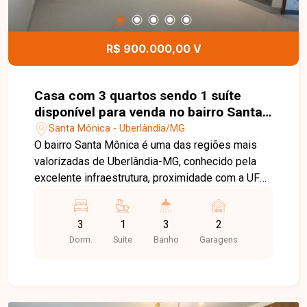
receber, no Centro, Zona Sul ou Zona Leste: Av.
João Naves de Ávila, 257 - Centro Rua Rafael
Marino Neto, 135 - Jardim Karaíba Av. Dr. Laerte
R$ 900.000,00 V
Vieira Gonçalves, 607 ? Santa Mônica
Casa com 3 quartos sendo 1 suíte
disponível para venda no bairro Santa
Mônica em Uberlândia-MG.
Santa Mônica - Uberlândia/MG
O bairro Santa Mônica é uma das regiões mais
valorizadas de Uberlândia-MG, conhecido pela
excelente infraestrutura, proximidade com a UFU,
variedade de comércios, serviços e fácil acesso
às principais vias da cidade. É uma opção ideal
3
1
3
2
para quem busca praticidade e qualidade de vida.
Dorm.
Suite
Banho
Garagens
O imóvel possui aproximadamente 190m² e 300
metros de terreno conta com sala, três quartos
sendo um suíte, banheiro social, cozinha com
armários, área de serviço, além de área gourmet