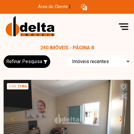
Área do Cliente
|
240 IMÓVEIS - PÁGINA 8
Refinar Pesquisa
Cód.
21456