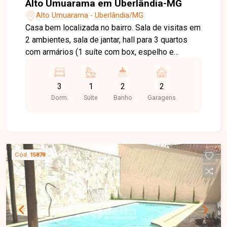
Alto Umuarama em Uberlândia-MG
Alto Umuarama - Uberlândia/MG
Casa bem localizada no bairro. Sala de visitas em
2 ambientes, sala de jantar, hall para 3 quartos
com armários (1 suíte com box, espelho e
armário na pia), banheiro social com box, espelho
e armário na pia, cozinha montada com armários,
3
1
2
2
cooktop, forno, coifa e mesa em granito, ampla
Dorm.
Suite
Banho
Garagens
varanda gourmet com churrasqueira, armário na
pia e balcão em granito, piscina, ducha, jardim. 2
vagas de garagem. Portão eletrônico, concertina,
alarme, sistema de câmeras. Área construída de
170,92m², área do terreno de 250 m².
Cód.
15878