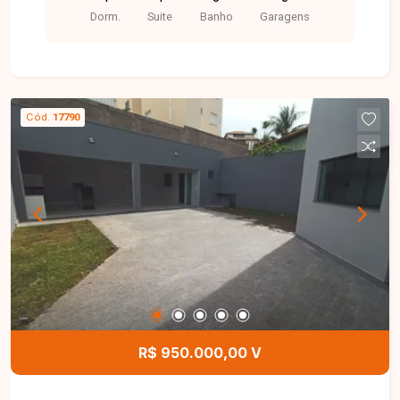
garagem.
Dorm.
Suite
Banho
Garagens
Cód.
17790
R$ 950.000,00 V