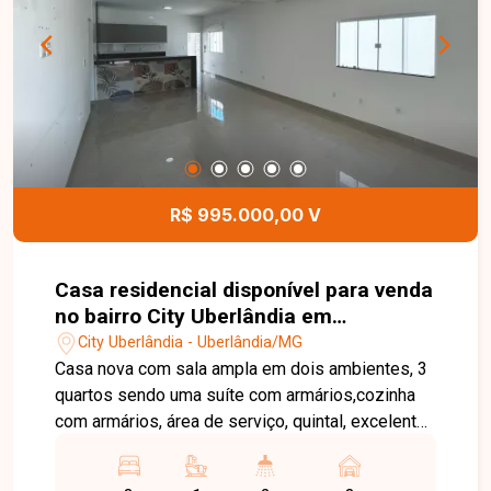
R$ 995.000,00 V
Casa residencial disponível para venda
no bairro City Uberlândia em
Uberlândia-MG
City Uberlândia - Uberlândia/MG
Casa nova com sala ampla em dois ambientes, 3
quartos sendo uma suíte com armários,cozinha
com armários, área de serviço, quintal, excelente
qualidade de acabamento. Consulte valores e
disponibilidade deste imóvel. Agende agora