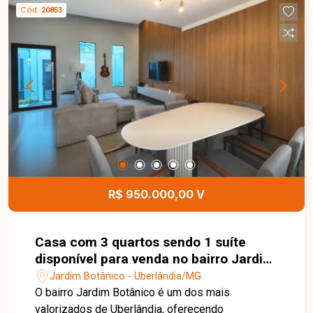
com churrasqueira e banheiro externo. Dispõe
Cód.
20853
também de duas vagas de garagem. Para
finalizar, esta é uma ótima oportunidade para
quem deseja morar em uma região completa e
bem localizada.
R$ 950.000,00 V
Casa com 3 quartos sendo 1 suíte
disponível para venda no bairro Jardim
Botânico em Uberlândia-MG
Jardim Botânico - Uberlândia/MG
O bairro Jardim Botânico é um dos mais
valorizados de Uberlândia, oferecendo