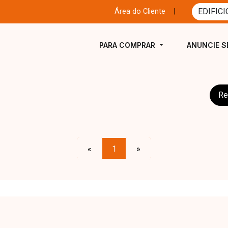
Área do Cliente
|
PARA COMPRAR
ANUNCIE S
Re
«
1
»