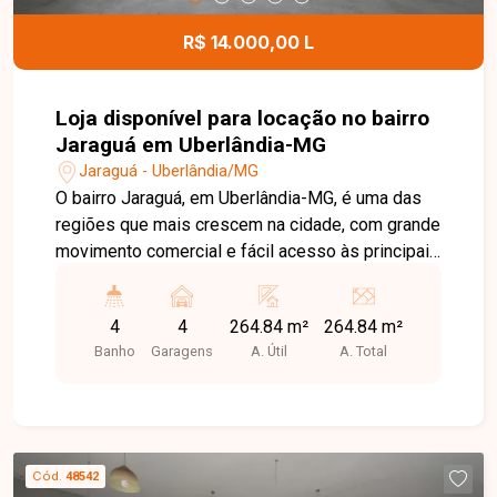
R$ 14.000,00 L
Loja disponível para locação no bairro
Jaraguá em Uberlândia-MG
Jaraguá - Uberlândia/MG
O bairro Jaraguá, em Uberlândia-MG, é uma das
regiões que mais crescem na cidade, com grande
movimento comercial e fácil acesso às principais
avenidas. Reconhecido por sua infraestrutura
completa e pelo constante desenvolvimento, o
4
4
264.84 m²
264.84 m²
Jaraguá é uma excelente escolha para quem
Banho
Garagens
A. Útil
A. Total
busca empreender em um local de destaque,
com alto potencial de visibilidade e circulação de
clientes. Esta loja nova, disponível para primeira
locação, possui 264 m² de área construída,
portas automatizadas, piso em cimento usinado,
Cód.
48542
4 banheiros, cobertura em estrutura metálica e 4