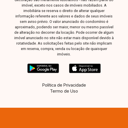
colaboradores. Uma excelente oportunidade para
imóvel, exceto nos casos de imóveis mobiliados. A
quem busca um imóvel comercial moderno,
imobiliária se reserva o direito de alterar qualquer
informação referente aos valores e dados de seus imóveis
amplo e em uma localização privilegiada. Entre
sem aviso prévio. O valor anunciado do condomínio é
em contato para mais informações e agende sua
aproximado, podendo ser maior, menor ou mesmo passível
visita!
de alteração no decorrer da locação. Pode ocorrer de algum
imóvel anunciado no site não estar mais disponível devido à
rotatividade. As solicitações feitas pelo site não implicam
em reserva, compra, venda ou locação de quaisquer
imóveis.
Política de Privacidade
Termo de Uso