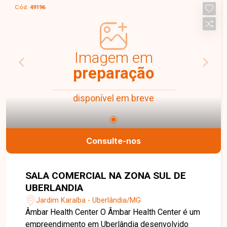
operacionais. Dispõe ainda de um amplo pátio
Cód.
49196
com cerca de 900m², perfeito para
estacionamento, carga e descarga ou operação
logística. Uma oportunidade diferenciada para
negócios de grande porte. Entre em contato para
Imagem em
mais informações e agende uma visita.
preparação
disponível em breve
Consulte-nos
SALA COMERCIAL NA ZONA SUL DE
UBERLANDIA
Jardim Karaíba - Uberlândia/MG
Âmbar Health Center O Âmbar Health Center é um
empreendimento em Uberlândia desenvolvido