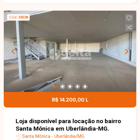
telefone ou WhatsApp no número (34) 3230-9900
ou venha conhecer nosso espaço e conversar
Cód.
33528
pessoalmente com um consultor que irá te
auxiliar na busca pelo imóvel que você busca.
Temos 3 unidades para te receber, no Centro,
Zona Sul ou Zona Leste: Av. João Naves de Ávila,
257 - Centro Rua Rafael Marino Neto, 135 -
Jardim Karaíba Av. Dr. Laerte Vieira Gonçalves,
607 - Santa Mônica
R$ 14.200,00 L
Loja disponível para locação no bairro
Santa Mônica em Uberlândia-MG.
Santa Mônica - Uberlândia/MG