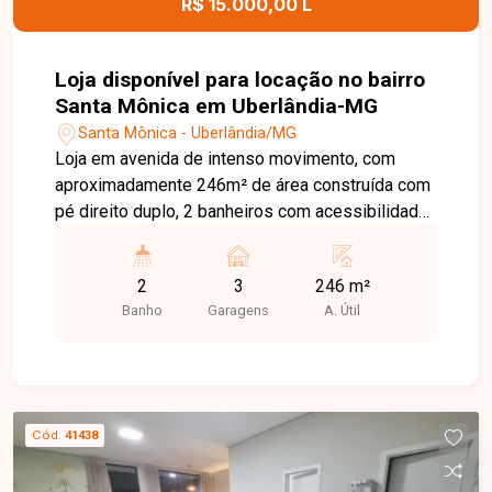
R$ 15.000,00 L
Loja disponível para locação no bairro
Santa Mônica em Uberlândia-MG
Santa Mônica - Uberlândia/MG
Loja em avenida de intenso movimento, com
aproximadamente 246m² de área construída com
pé direito duplo, 2 banheiros com acessibilidade,
copa, elevador, mezanino com aproximadamente
100m² e portas automáticas. Possi habite-se.
2
3
246 m²
Banho
Garagens
A. Útil
Cód.
41438