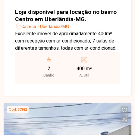
Loja disponível para locação no bairro
Centro em Uberlândia-MG.
Cazeca - Uberlândia/MG
Excelente imóvel de aproximadamente 400m²
com recepção com ar-condicionado, 7 salas de
diferentes tamanhos, todas com ar-condicionado,
2 banheiros com acessibilidade, elevador e
subsolo de vão livre, podendo ser
2
400 m²
estacionamento, refeitório ou mais salas
Banho
A. Útil
comerciais.
Cód.
37982