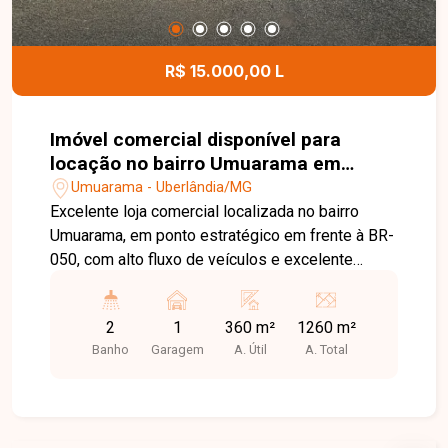
equipe e encontre o espaço ideal para o seu
negócio.
R$ 15.000,00 L
Imóvel comercial disponível para
locação no bairro Umuarama em
Uberlândia-MG.
Umuarama - Uberlândia/MG
Excelente loja comercial localizada no bairro
Umuarama, em ponto estratégico em frente à BR-
050, com alto fluxo de veículos e excelente
visibilidade, ideal para empresas que buscam
destaque, fácil acesso e forte exposição de
2
1
360 m²
1260 m²
marca. O imóvel conta com 1.260m² de área total,
Banho
Garagem
A. Útil
A. Total
sendo aproximadamente 360m² destinados a
escritórios, além de cozinha, banheiros e
ambientes administrativos bem distribuídos,
atendendo diferentes demandas comerciais e