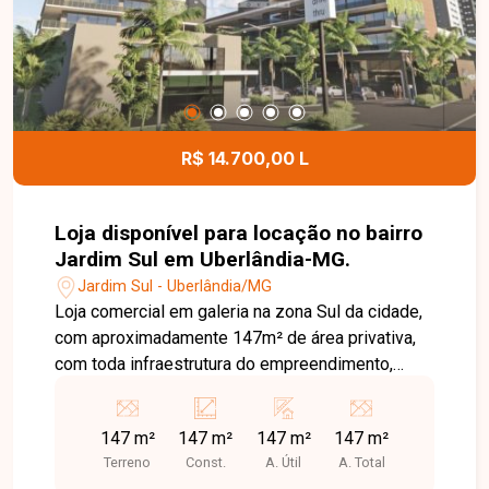
processo.
R$ 14.700,00 L
Loja disponível para locação no bairro
Jardim Sul em Uberlândia-MG.
Jardim Sul - Uberlândia/MG
Loja comercial em galeria na zona Sul da cidade,
com aproximadamente 147m² de área privativa,
com toda infraestrutura do empreendimento,
portaria, banheiros, copa, estacionamento, 03
elevadores, vista panorama, escadas amplas.
147 m²
147 m²
147 m²
147 m²
Terreno
Const.
A. Útil
A. Total