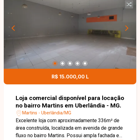
vagas de estacionamento frontal, oferecendo um
ambiente moderno e funcional. O espaço é
perfeito para auto center, loja de motos,
sorveteria, distribuidora, entre outros segmentos
que buscam qualidade e praticidade em um ponto
comercial de grande potencial. Agende uma visita
e venha conhecer esta excelente oportunidade!
Nossa equipe está à disposição para apresentar
todos os detalhes e ajudar você a instalar seu
negócio em um endereço estratégico e
R$ 15.000,00 L
promissor.
Loja comercial disponível para locação
no bairro Martins em Uberlândia - MG.
Martins - Uberlândia/MG
Excelente loja com aproximadamente 336m² de
área construída, localizada em avenida de grande
fluxo no bairro Martins. Possui ampla fachada e