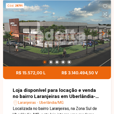
em andamento, sendo uma excelente
Cód.
28791
oportunidade para quem busca um espaço amplo
e bem localizado para seu negócio. Entre em
contato e saiba mais.
R$ 15.572,00 L
R$ 3.140.494,50 V
Loja disponível para locação e venda
no bairro Laranjeiras em Uberlândia-
MG.
Laranjeiras - Uberlândia/MG
Localizada no bairro Laranjeiras, na Zona Sul de