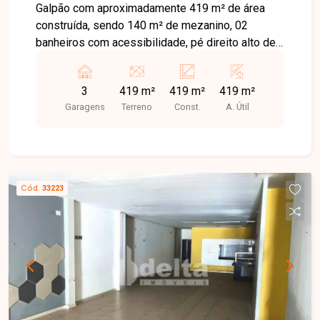
Galpão com aproximadamente 419 m² de área
construída, sendo 140 m² de mezanino, 02
banheiros com acessibilidade, pé direito alto de
8 m, portas automáticas e estacionamento frontal
para 03 carros.
3
419 m²
419 m²
419 m²
Garagens
Terreno
Const.
A. Útil
Cód.
33223