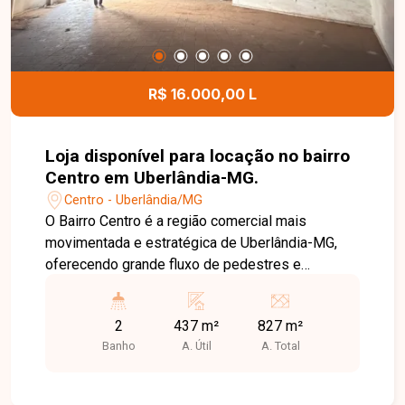
R$ 16.000,00 L
Loja disponível para locação no bairro
Centro em Uberlândia-MG.
Centro - Uberlândia/MG
O Bairro Centro é a região comercial mais
movimentada e estratégica de Uberlândia-MG,
oferecendo grande fluxo de pedestres e
veículos, além de ampla variedade de comércios,
bancos, serviços e facilidade de acesso. Uma
2
437 m²
827 m²
localização ideal para empresas que buscam alta
Banho
A. Útil
A. Total
visibilidade e praticidade para seus clientes. Loja
comercial disponível para locação no hipercentro
da cidade, localizada em esquina estratégica,