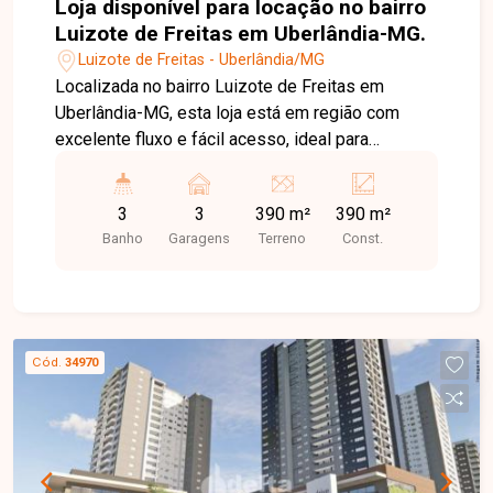
Loja disponível para locação no bairro
Luizote de Freitas em Uberlândia-MG.
Luizote de Freitas - Uberlândia/MG
Localizada no bairro Luizote de Freitas em
Uberlândia-MG, esta loja está em região com
excelente fluxo e fácil acesso, ideal para
diversos segmentos comerciais, oferecendo
visibilidade e praticidade para o dia a dia do seu
3
3
390 m²
390 m²
negócio. O imóvel possui aproximadamente 390
Banho
Garagens
Terreno
Const.
m² de área construída, sendo cerca de 250 m² de
vão livre e 140 m² de mezanino, proporcionando
amplo espaço e excelente funcionalidade. Conta
ainda com 2 banheiros adaptados e frente
recuada para estacionamento, garantindo mais
Cód.
34970
conforto e comodidade para clientes e
colaboradores. Agende agora mesmo uma visita
e venha conhecer pessoalmente todos os
detalhes deste imóvel. Estamos à disposição
para esclarecer suas dúvidas e auxiliar em todo o