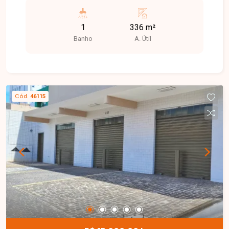
está dividida em dois pavimentos, com
possibilidade de unificação total do espaço, ideal
1
336 m²
para diversos tipos de negócio.
Banho
A. Útil
Cód.
46115