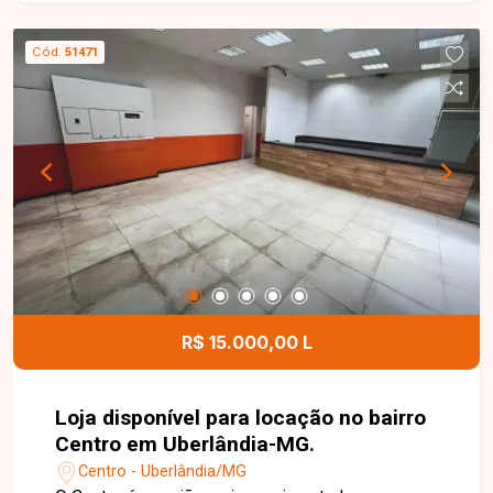
proporcionando excelente exposição comercial.
O imóvel conta com duas portas de enrolar e três
Cód.
51471
vitrines frontais em formato de janelas,
oferecendo ótima visibilidade para diferentes
segmentos de negócios. A loja possui piso em
toda a área interna, além de duas salas
destinadas a escritório, copa e dois banheiros,
proporcionando praticidade, conforto e
funcionalidade para operações comerciais. Uma
excelente oportunidade para instalar sua
empresa em uma das regiões mais valorizadas e
movimentadas de Uberlândia-MG. Entre em
contato com nossa equipe e agende sua visita!
R$ 15.000,00 L
Loja disponível para locação no bairro
Centro em Uberlândia-MG.
Centro - Uberlândia/MG