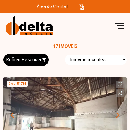
Área do Cliente
|
17 IMÓVEIS
Refinar Pesquisa
Cód.
51734