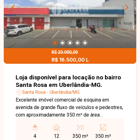
R$ 20.000,00
R$ 16.500,00 L
Loja disponível para locação no bairro
Santa Rosa em Uberlândia-MG.
Santa Rosa - Uberlândia/MG
Excelente imóvel comercial de esquina em
avenida de grande fluxo de veículos e pedestres,
com aproximadamente 350 m² de área
construída, possuindo 12 vagas de garagem
frontal e 4 banheiros. Agende agora mesmo uma
4
12
350 m²
350 m²
visita e venha conhecer pessoalmente todos os