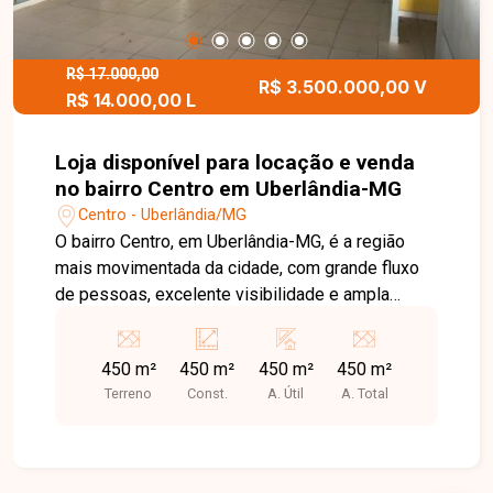
R$ 17.000,00
R$ 3.500.000,00 V
R$ 14.000,00 L
Loja disponível para locação e venda
no bairro Centro em Uberlândia-MG
Centro - Uberlândia/MG
O bairro Centro, em Uberlândia-MG, é a região
mais movimentada da cidade, com grande fluxo
de pessoas, excelente visibilidade e ampla
oferta de comércios e serviços, ideal para
instalação de negócios. Loja com
450 m²
450 m²
450 m²
450 m²
aproximadamente 450m² de área total, composta
Terreno
Const.
A. Útil
A. Total
por 2 banheiros, cozinha industrial e escritório,
além de contar com energia trifásica, atendendo
perfeitamente a diversos tipos de atividades
comerciais. O imóvel possui habite-se comercial