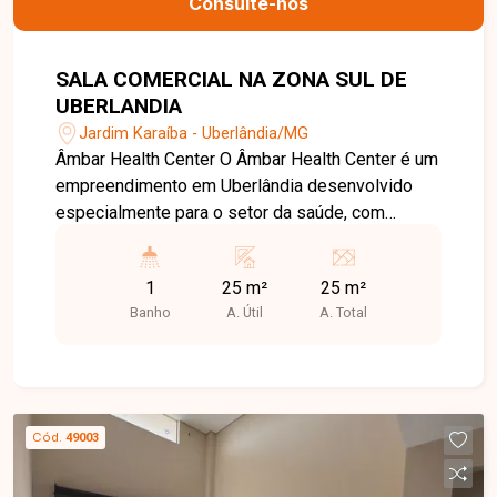
Consulte-nos
SALA COMERCIAL NA ZONA SUL DE
UBERLANDIA
Jardim Karaíba - Uberlândia/MG
Âmbar Health Center O Âmbar Health Center é um
empreendimento em Uberlândia desenvolvido
especialmente para o setor da saúde, com
infraestrutura completa e pensada nos mínimos
detalhes. Conta com recepções mobiliadas em
1
25 m²
25 m²
cada um dos três pavimentos de salas,
Banho
A. Útil
A. Total
depósitos de material de limpeza em todos os
andares, acessibilidade total, lavabos adaptados
e elevadores preparados para maca. Nossa
equipe está pronta para tirar suas dúvidas e te
acompanhar em cada etapa do processo. Fale
Cód.
49003
conosco pelo telefone ou WhatsApp: (34) 3230-
9900, ou, se preferir, venha até nossa unidade e