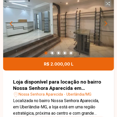
R$ 2.000,00 L
Loja disponível para locação no bairro
Nossa Senhora Aparecida em
Uberlândia-MG.
Nossa Senhora Aparecida - Uberlândia/MG
Localizada no bairro Nossa Senhora Aparecida,
em Uberlândia-MG, a loja está em uma região
estratégica, próxima ao centro e com grande