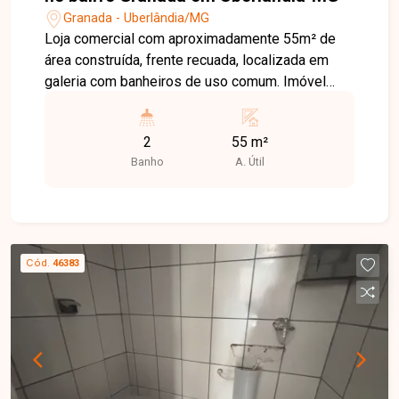
Granada - Uberlândia/MG
Loja comercial com aproximadamente 55m² de
área construída, frente recuada, localizada em
galeria com banheiros de uso comum. Imóvel
bem distribuído, ideal para pequenos negócios
ou escritório, oferecendo visibilidade e fácil
2
55 m²
acesso.
Banho
A. Útil
Cód.
46383