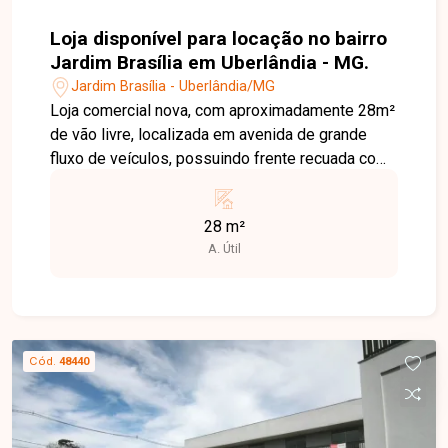
Loja disponível para locação no bairro
Jardim Brasília em Uberlândia - MG.
Jardim Brasília - Uberlândia/MG
Loja comercial nova, com aproximadamente 28m²
de vão livre, localizada em avenida de grande
fluxo de veículos, possuindo frente recuada com
estacionamento para clientes, banheiros
coletivos (masculino e feminino), portas
28 m²
automáticas e com possibilidade de alugar loja
A. Útil
ao lado.
Cód.
48440