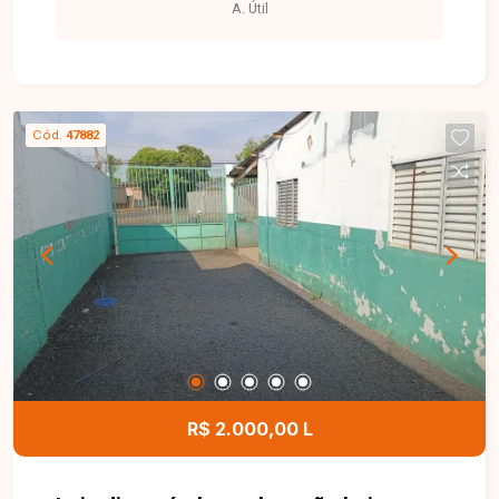
A. Útil
ao lado.
Cód.
47882
R$ 2.000,00 L