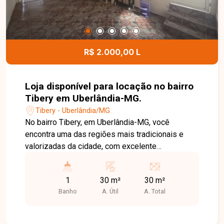
R$ 2.000,00 L
Loja disponível para locação no bairro
Tibery em Uberlândia-MG.
Tibery - Uberlândia/MG
No bairro Tibery, em Uberlândia-MG, você
encontra uma das regiões mais tradicionais e
valorizadas da cidade, com excelente
infraestrutura, grande fluxo de pessoas e fácil
acesso às principais avenidas, além de estar
1
30 m²
30 m²
próximo a comércios, bancos, supermercados e
Banho
A. Útil
A. Total
diversos serviços. Loja disponível para locação
com aproximadamente 30 m² de área construída.
O imóvel conta com amplo espaço principal, 1