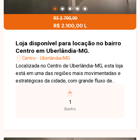
R$ 2.700,00
R$ 2.100,00 L
Loja disponível para locação no bairro
Centro em Uberlândia-MG.
Centro - Uberlândia/MG
Localizada no Centro de Uberlândia-MG, esta loja
está em uma das regiões mais movimentadas e
estratégicas da cidade, com grande fluxo de
pedestres, ampla oferta de comércios e serviços
ao redor, ideal para quem busca visibilidade e
1
praticidade para o seu negócio. Loja com
Banho
aproximadamente 6,5 m², em excelente
localização, contando com restaurante nos
fundos e banheiros de uso comum do
condomínio, oferecendo suporte e comodidade