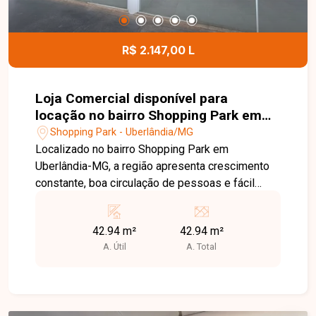
R$ 2.147,00 L
Loja Comercial disponível para
locação no bairro Shopping Park em
Uberlândia-MG
Shopping Park - Uberlândia/MG
Localizado no bairro Shopping Park em
Uberlândia-MG, a região apresenta crescimento
constante, boa circulação de pessoas e fácil
acesso a vias principais, sendo uma ótima opção
para atividades comerciais. A loja comercial está
42.94 m²
42.94 m²
situada em galeria, composta por ambiente
A. Útil
A. Total
amplo, banheiro de uso comum e não possui
vaga de garagem. Entre em contato com a equipe
da Delta Imóveis e agende sua visita para
conhecer essa oportunidade.