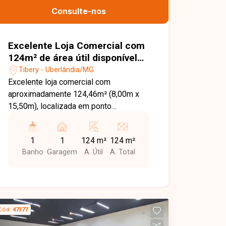
Consulte-nos
Excelente Loja Comercial com
124m² de área útil disponível
para locação no bairro Tibery
Tibery - Uberlândia/MG
em Uberlândia-MG
Excelente loja comercial com
aproximadamente 124,46m² (8,00m x
15,50m), localizada em ponto
estratégico com fachada voltada para a
Av. Rondon Pacheco. O imóvel conta
1
1
124 m²
124 m²
com pé-direito alto de 7 metros,
Banho
Garagem
A. Útil
A. Total
permitindo a instalação de mezanino
com capacidade de 300kg/m² em toda
a extensão da loja. Possui portas de
vidro temperado, portas de aço
automatizadas com controle, banheiros
Cód.
47377
com acessibilidade, instalação para