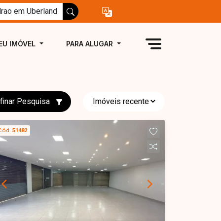
EU IMÓVEL
PARA ALUGAR
finar Pesquisa
Cód.
51482