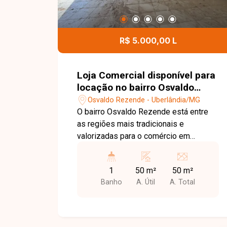
R$ 5.000,00 L
Loja Comercial disponível para
locação no bairro Osvaldo
Rezende em Uberlândia-MG
Osvaldo Rezende - Uberlândia/MG
O bairro Osvaldo Rezende está entre
as regiões mais tradicionais e
valorizadas para o comércio em
Uberlândia. Com localização
privilegiada, oferece fácil acesso ao
1
50 m²
50 m²
Centro, grande circulação de pessoas e
Banho
A. Útil
A. Total
veículos, além de estar próximo a
diversos estabelecimentos comerciais,
serviços e ao Terminal Central,
proporcionando excelente visibilidade