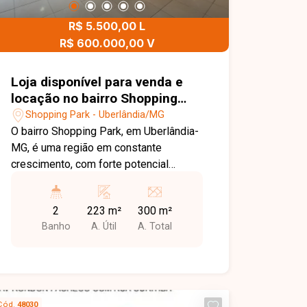
busca um ponto comercial amplo, bem
R$ 5.500,00 L
localizado e com grande potencial de
visibilidade. Entre em contato para mais
R$ 600.000,00 V
informações e agende uma visita para
conhecer esta loja disponível para
Loja disponível para venda e
locação em Uberlândia-MG.
locação no bairro Shopping
Park em Uberlândia-MG.
Shopping Park - Uberlândia/MG
O bairro Shopping Park, em Uberlândia-
MG, é uma região em constante
crescimento, com forte potencial
comercial e grande circulação de
moradores. Com infraestrutura em
2
223 m²
300 m²
expansão e fácil acesso a vias
Banho
A. Útil
A. Total
importantes, o bairro é ideal para quem
busca investir ou empreender em uma
área com alta demanda local. Loja
disponível para venda e locação, possui
amplo espaço interno, cozinha e
Cód.
48030