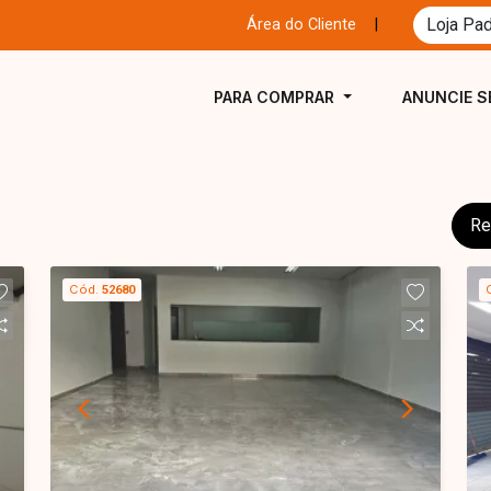
Área do Cliente
|
PARA COMPRAR
ANUNCIE S
Re
Cód.
52680