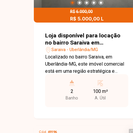
R$ 6.000,00
R$ 5.000,00 L
Loja disponível para locação
no bairro Saraiva em
Uberlândia-MG.
Saraiva - Uberlândia/MG
Localizado no bairro Saraiva, em
Uberlândia-MG, este imóvel comercial
está em uma região estratégica e
bastante valorizada da cidade,
conhecida pelo grande fluxo de
2
100 m²
pessoas, fácil acesso a importantes
Banho
A. Útil
avenidas e proximidade com diversos
comércios e serviços. O bairro oferece
excelente visibilidade para negócios e
praticidade para clientes e
colaboradores. O imóvel conta com sala
Cód.
49196