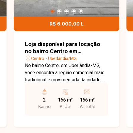
R$ 6.000,00 L
Loja disponível para locação
no bairro Centro em
Uberlândia-MG.
Centro - Uberlândia/MG
No bairro Centro, em Uberlândia-MG,
você encontra a região comercial mais
tradicional e movimentada da cidade,
com grande fluxo de pessoas e
veículos, excelente infraestrutura e fácil
2
166 m²
166 m²
acesso às principais avenidas, sendo
Banho
A. Útil
A. Total
uma localização estratégica para
diversos tipos de negócios. Loja
comercial em excelente localização no
Centro da cidade, com