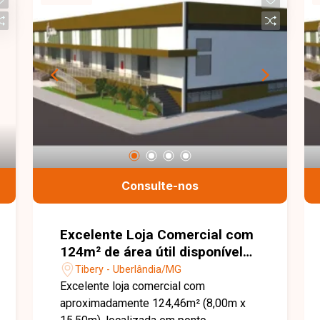
ser adaptado para diferentes tipos de
atividades comerciais. Entre em contato
para mais informações e agende uma
visita para conhecer este imóvel.
Consulte-nos
Excelente Loja Comercial com
124m² de área útil disponível
para locação no bairro Tibery
Tibery - Uberlândia/MG
em Uberlândia - MG.
Excelente loja comercial com
aproximadamente 124,46m² (8,00m x