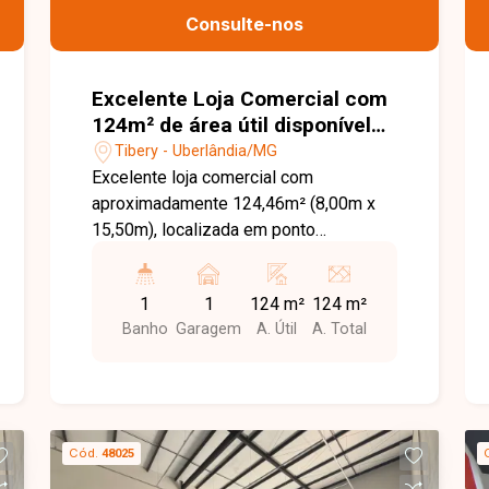
Consulte-nos
Excelente Loja Comercial com
124m² de área útil disponível
para locação no bairro Tibery
Tibery - Uberlândia/MG
em Uberlândia-MG
Excelente loja comercial com
aproximadamente 124,46m² (8,00m x
15,50m), localizada em ponto
estratégico com fachada voltada para a
Av. Rondon Pacheco. O imóvel conta
1
1
124 m²
124 m²
com pé-direito alto de 7 metros,
Banho
Garagem
A. Útil
A. Total
permitindo a instalação de mezanino
com capacidade de 300kg/m² em toda
a extensão da loja. Possui portas de
vidro temperado, portas de aço
automatizadas com controle, banheiros
Cód.
48025
com acessibilidade, instalação para