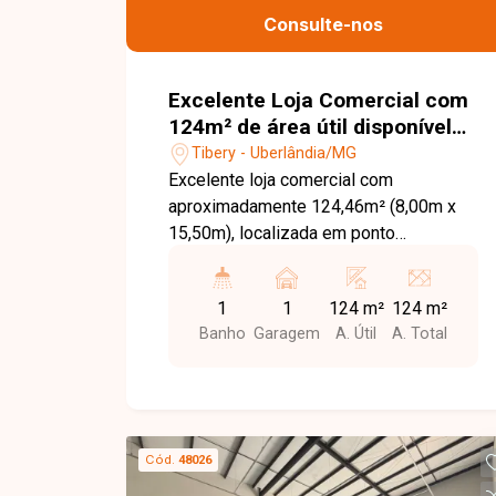
ajudar a encontrar o imóvel ideal!
Consulte-nos
Excelente Loja Comercial com
124m² de área útil disponível
para locação no bairro Tibery
Tibery - Uberlândia/MG
em Uberlândia - MG.
Excelente loja comercial com
aproximadamente 124,46m² (8,00m x
15,50m), localizada em ponto
estratégico com fachada voltada para a
Av. Rondon Pacheco. O imóvel conta
1
1
124 m²
124 m²
com pé-direito alto de 7 metros,
Banho
Garagem
A. Útil
A. Total
permitindo a instalação de mezanino
com capacidade de 300kg/m² em toda
a extensão da loja. Possui portas de
vidro temperado, portas de aço
automatizadas com controle, banheiros
Cód.
48026
com acessibilidade, instalação para