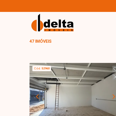
47 IMÓVEIS
Cód.
52960