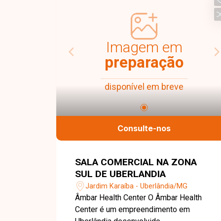
comercial de esquina possuindo
espaço amplo em três ambientes, com
dois banheiros e pia. Aproveite esta
oportunidade para instalar ou expandir o
Imagem em
seu negócio em uma localização
preparação
privilegiada. Entre em contato para mais
informações e agende uma visita!
disponível em breve
Consulte-nos
SALA COMERCIAL NA ZONA
SUL DE UBERLANDIA
Jardim Karaíba - Uberlândia/MG
Âmbar Health Center O Âmbar Health
Center é um empreendimento em