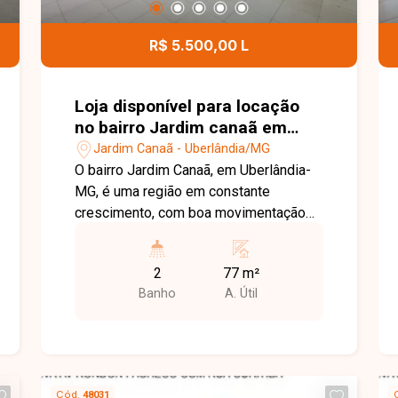
R$ 5.500,00 L
Loja disponível para locação
no bairro Jardim canaã em
Uberlândia-MG.
Jardim Canaã - Uberlândia/MG
O bairro Jardim Canaã, em Uberlândia-
MG, é uma região em constante
crescimento, com boa movimentação
comercial e fácil acesso a importantes
vias da cidade. A área conta com
2
77 m²
diversos comércios e serviços nas
Banho
A. Útil
proximidades, sendo uma boa opção
para instalação de negócios. Loja
composta por sala ampla dividida em
dois ambientes e 2 banheiros,
oferecendo espaço funcional que pode
Cód.
48031