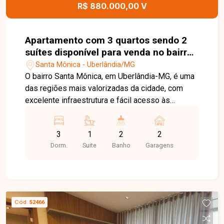
R$ 880.000,00 V
Apartamento com 3 quartos sendo 2
suítes disponível para venda no bairro
Santa Mônica em Uberlândia-MG
Santa Mônica - Uberlândia/MG
O bairro Santa Mônica, em Uberlândia-MG, é uma
das regiões mais valorizadas da cidade, com
excelente infraestrutura e fácil acesso às
principais avenidas. O bairro conta com
universidades, supermercados, escolas,
3
1
2
2
farmácias, restaurantes e diversos serviços,
Dorm.
Suite
Banho
Garagens
proporcionando praticidade e qualidade de vida.
Apartamento com sala ampla, sacada gourmet,
cozinha, área de serviço, 03 quartos, sendo 02
suítes, com um dos quartos possuindo sacada,
além de banheiro social. O condomínio oferece
Cód.
52466
02 vagas de garagem, 02 elevadores, portaria
virtual, hall de espera, área kids, academia, salão