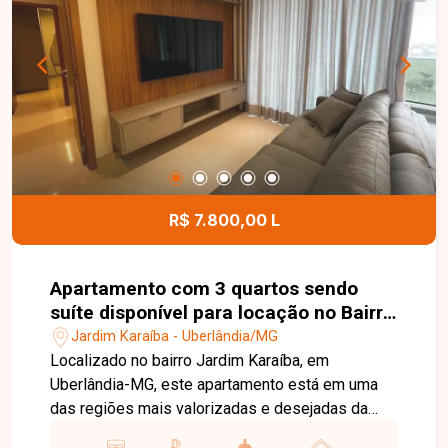
de festas e espaço gourmet com churrasqueira,
garantindo conforto, lazer e segurança para toda
a família. Entre em contato para mais
informações e agende uma visita para conhecer
este excelente apartamento.
R$ 7.800,00 L
Apartamento com 3 quartos sendo
suíte disponível para locação no Bairro
Jardim Karaiba em UberlândiaMG
Jardim Karaíba - Uberlândia/MG
Localizado no bairro Jardim Karaíba, em
Uberlândia-MG, este apartamento está em uma
das regiões mais valorizadas e desejadas da
cidade, conhecida pelo alto padrão residencial,