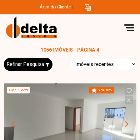
Área do Cliente
|
1056 IMÓVEIS - PÁGINA 4
Refinar Pesquisa
Cód.
52529
Exclusivo