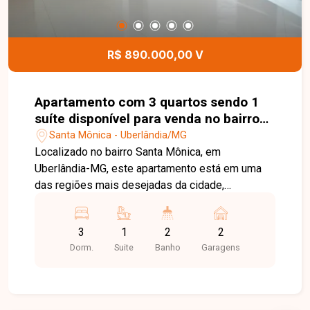
comodidade e segurança para toda a família. Esta
é a oportunidade perfeita para quem busca um
imóvel moderno, confortável e em uma
R$ 890.000,00 V
localização privilegiada de Uberlândia. Agende
uma visita e venha conhecer todos os detalhes
deste excelente apartamento, ideal para morar ou
Apartamento com 3 quartos sendo 1
investir.
suíte disponível para venda no bairro
Santa Mônica em Uberlândia-MG
Santa Mônica - Uberlândia/MG
Localizado no bairro Santa Mônica, em
Uberlândia-MG, este apartamento está em uma
das regiões mais desejadas da cidade,
conhecida pela excelente infraestrutura,
proximidade com a Universidade Federal de
3
1
2
2
Uberlândia, ampla oferta de comércios,
Dorm.
Suite
Banho
Garagens
supermercados, escolas, farmácias e fácil
acesso às principais avenidas. O bairro
proporciona praticidade e qualidade de vida para
toda a família. O imóvel dispõe de sala ampla em