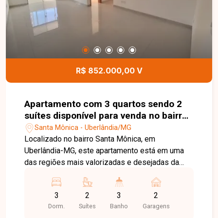
R$ 852.000,00 V
Apartamento com 3 quartos sendo 2
suítes disponível para venda no bairro
Santa Mônica em Uberlândia-MG
Santa Mônica - Uberlândia/MG
Localizado no bairro Santa Mônica, em
Uberlândia-MG, este apartamento está em uma
das regiões mais valorizadas e desejadas da
cidade, oferecendo excelente infraestrutura, fácil
acesso às principais avenidas e proximidade
3
2
3
2
com supermercados, escolas, farmácias,
Dorm.
Suítes
Banho
Garagens
restaurantes e a Universidade Federal de