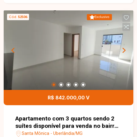
Cód.
52506
Exclusivo
R$ 842.000,00 V
Apartamento com 3 quartos sendo 2
suítes disponível para venda no bairro
Santa Mônica em Uberlândia-MG
Santa Mônica - Uberlândia/MG