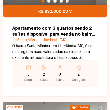
Uberlândia. Agende sua visita e venha conhecer
de perto todos os detalhes deste incrível
R$ 832.000,00 V
apartamento, ideal para morar ou investir.
Apartamento com 3 quartos sendo 2
suítes disponível para venda no bairro
Santa Mônica em Uberlândia-MG
Santa Mônica - Uberlândia/MG
O bairro Santa Mônica, em Uberlândia-MG, é uma
das regiões mais valorizadas da cidade, com
excelente infraestrutura e fácil acesso às
principais avenidas. O bairro conta com
universidades, supermercados, escolas,
3
2
3
2
farmácias, restaurantes e diversos serviços,
Dorm.
Suítes
Banho
Garagens
proporcionando praticidade e qualidade de vida.
Apartamento com sala ampla, sacada gourmet,
cozinha, área de serviço, 03 quartos, sendo 02
suítes, com um dos quartos possuindo sacada,
além de banheiro social. O condomínio oferece
Cód.
52500
Exclusivo