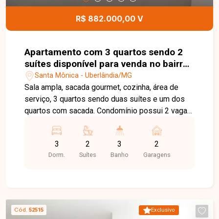
infraestrutura de lazer. Esta é a oportunidade
perfeita para quem deseja morar em um imóvel
R$ 882.000,00 V
moderno, bem localizado e com excelentes
opções de lazer e comodidade. Agende uma
visita e venha conhecer de perto todos os
Apartamento com 3 quartos sendo 2
detalhes deste incrível apartamento no bairro
suítes disponível para venda no bairro
Santa Mônica.
Santa Mônica em Uberlândia-MG
Santa Mônica - Uberlândia/MG
Sala ampla, sacada gourmet, cozinha, área de
serviço, 3 quartos sendo duas suítes e um dos
quartos com sacada. Condomínio possui 2 vagas
de garagem, 2 elevadores, portaria virtual, hall de
espera, área kids, academia, salão de festa e
3
2
3
2
espaço gourmet com churrasqueira.
Dorm.
Suítes
Banho
Garagens
Cód.
52515
Exclusivo