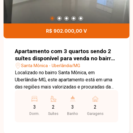
R$ 902.000,00 V
Apartamento com 3 quartos sendo 2
suítes disponível para venda no bairro
Santa Mônica em Uberlândia-MG
Santa Mônica - Uberlândia/MG
Localizado no bairro Santa Mônica, em
Uberlândia-MG, este apartamento está em uma
das regiões mais valorizadas e procuradas da
cidade, oferecendo fácil acesso às principais
avenidas, além de estar próximo à Universidade
3
2
3
2
Federal de Uberlândia, supermercados, escolas,
Dorm.
Suítes
Banho
Garagens
farmácias, restaurantes e diversos serviços. O
bairro proporciona praticidade, conforto e
excelente qualidade de vida para toda a família. O