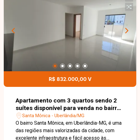
02 vagas de garagem, 02 elevadores, portaria
virtual, hall de espera, área kids, academia, salão
de festas e espaço gourmet com churrasqueira,
garantindo conforto, lazer e segurança para toda
a família. Entre em contato para mais
informações e agende uma visita para conhecer
este excelente apartamento.
R$ 832.000,00 V
Apartamento com 3 quartos sendo 2
suítes disponível para venda no bairro
Santa Mônica em Uberlândia-MG
Santa Mônica - Uberlândia/MG
O bairro Santa Mônica, em Uberlândia-MG, é uma
das regiões mais valorizadas da cidade, com
excelente infraestrutura e fácil acesso às