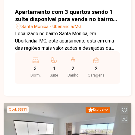
dia. Agende sua visita e venha conhecer de perto
todos os detalhes deste incrível apartamento no
Apartamento com 3 quartos sendo 1
bairro Santa Mônica.
suíte disponível para venda no bairro
Santa Mônica em Uberlândia-MG
Santa Mônica - Uberlândia/MG
Localizado no bairro Santa Mônica, em
Uberlândia-MG, este apartamento está em uma
das regiões mais valorizadas e desejadas da
cidade, oferecendo excelente infraestrutura, fácil
acesso às principais avenidas e proximidade
3
1
2
2
com supermercados, escolas, farmácias,
Dorm.
Suite
Banho
Garagens
restaurantes e à Universidade Federal de
Uberlândia. O bairro proporciona praticidade,
conforto e qualidade de vida para toda a família.
O imóvel dispõe de sala ampla em dois
ambientes, 03 quartos, sendo 01 suíte, banheiro
Cód.
52511
Exclusivo
social, cozinha funcional e área de serviço. Como
diferencial, conta com uma agradável sacada
gourmet integrada com churrasqueira, ideal para
reunir amigos e familiares em momentos