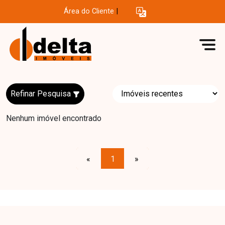
Área do Cliente
|
Refinar Pesquisa
Nenhum imóvel encontrado
«
1
»