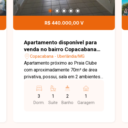
R$ 440.000,00 V
Apartamento disponível para
venda no bairro Copacabana
em Uberlândia-MG
Copacabana - Uberlândia/MG
Apartamento próximo ao Praia Clube
com aproximadamente 70m² de área
privativa, possui, sala em 2 ambientes,
sacada, 3 quartos sendo 1 suíte com
armários, banheiro social, cozinha com
3
1
2
1
armários, área de serviço e 1 vaga de
Dorm.
Suite
Banho
Garagem
garagem. Condomínio com elevador,
gás e água canalizados e portaria 24
horas. Agende agora mesmo uma visita
e venha conhecer pessoalmente todos