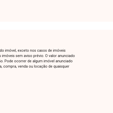
disponibilidade deste imóvel. Nossa
equipe está pronta para tirar suas
dúvidas e te acompanhar em cada
etapa do processo. Fale conosco pelo
telefone ou WhatsApp: (34) 3230-9900,
ou, se preferir, venha até uma de
nossas unidades e converse
pessoalmente com um dos nossos
 do imóvel, exceto nos casos de imóveis
consultores. Estamos aqui para te
us imóveis sem aviso prévio. O valor anunciado
ajudar a encontrar o imóvel ideal!
ão. Pode ocorrer de algum imóvel anunciado
rva, compra, venda ou locação de quaisquer