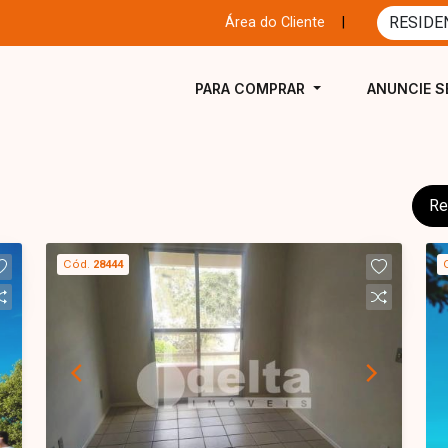
Área do Cliente
|
PARA COMPRAR
ANUNCIE S
Re
Cód.
28444