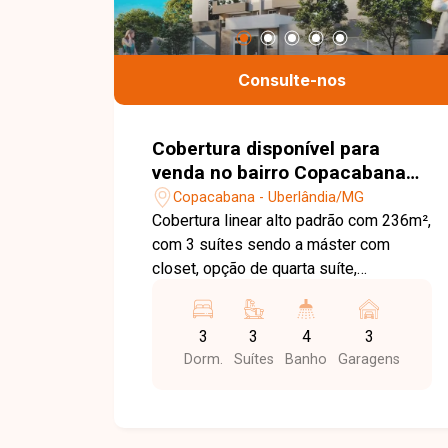
Consulte-nos
Cobertura disponível para
venda no bairro Copacabana
em Uberlândia-MG
Copacabana - Uberlândia/MG
Cobertura linear alto padrão com 236m²,
com 3 suítes sendo a máster com
closet, opção de quarta suíte,
infraestrutura para 4 pontos de ar
condicionado, ampla sala de estar e
3
3
4
3
jantar, área de serviço, acesso da
Dorm.
Suítes
Banho
Garagens
cozinha para a varanda gourmet,
varanda multiuso, piscina privativa,
closet, lavabo, salão de festas,
bicicletário e 3 vagas de garagem.