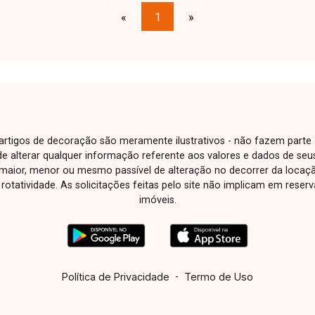
os detalhes deste incrível imóvel.
«
1
»
Estamos à disposição para esclarecer
suas dúvidas e auxiliar em todo o
processo. Entre em contato conosco
pelo telefone ou WhatsApp no número
32309900 ou venha conhecer nosso
espaço e conversar pessoalmente com
um consultor que irá te auxiliar na busca
e artigos de decoração são meramente ilustrativos - não fazem parte
pelo imóvel que você busca. Temos 3
o de alterar qualquer informação referente aos valores e dados de se
unidades para te receber, no Centro,
aior, menor ou mesmo passível de alteração no decorrer da locaç
Zona Sul ou Zona Leste: Av. João
à rotatividade. As solicitações feitas pelo site não implicam em rese
Naves de Ávila, 257 - Centro Rua Rafael
imóveis.
Marino Neto, 135 - Jardim Karaíba Av.
Dr. Laerte Vieira Gonçalves, 607 - Santa
Mônica
Política de Privacidade
-
Termo de Uso