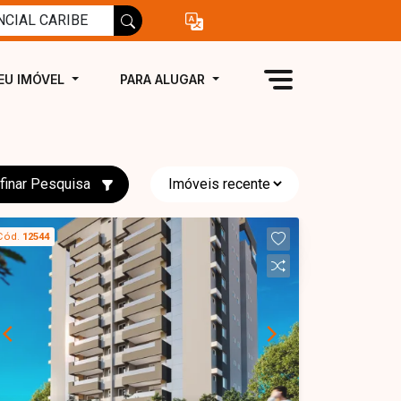
EU IMÓVEL
PARA ALUGAR
finar Pesquisa
Cód.
12544