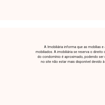
Oportunidade fantástica de morar em
uma das melhores regiões da cidade e
viver em uma cobertura de altíssimo
padrão, sofisticação e segurança.
Nossa equipe está pronta para tirar
suas dúvidas e te acompanhar em cada
etapa do processo. Fale conosco pelo
telefone ou WhatsApp: (34) 3230-9900,
A Imobiliária informa que as mobílias 
ou, se preferir, venha até uma de
mobiliados. A imobiliária se reserva o direit
nossas unidades e converse
do condomínio é aproximado, podendo ser m
pessoalmente com um dos nossos
no site não estar mais disponível devido 
consultores. Estamos aqui para te
ajudar a encontrar o imóvel ideal!