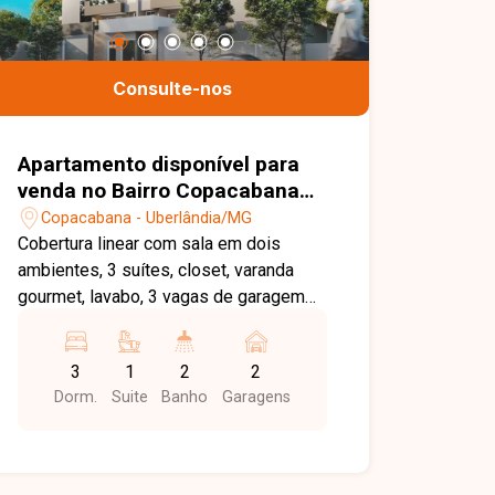
Consulte-nos
Apartamento disponível para
venda no Bairro Copacabana
em Uberlândia-MG.
Copacabana - Uberlândia/MG
Cobertura linear com sala em dois
ambientes, 3 suítes, closet, varanda
gourmet, lavabo, 3 vagas de garagem
livres. Área privativa de
aproximadamente 236m².Condomínio
3
1
2
2
com salão de festas equipado e
Dorm.
Suite
Banho
Garagens
decorado, bicicletario, portaria 24hs e
estrutura para sistema de
monitoramento de câmeras de
segurança. Consulte os valores e