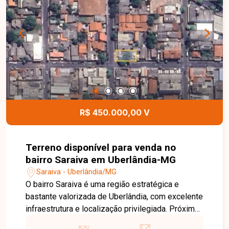
proporcionando mais facilidade e economia na
execução da obra. Ideal para construção de
residência unifamiliar ou edifícios residenciais
de até 3 pavimentos, o terreno se destaca pelo
potencial construtivo e pela localização
estratégica em uma região com grande demanda
e infraestrutura completa. Uma excelente
oportunidade para investidores e construtores.
Entre em contato para mais informações e
R$ 450.000,00 V
agende uma visita.
Terreno disponível para venda no
bairro Saraiva em Uberlândia-MG
Saraiva - Uberlândia/MG
O bairro Saraiva é uma região estratégica e
bastante valorizada de Uberlândia, com excelente
infraestrutura e localização privilegiada. Próximo
a importantes avenidas, universidades,