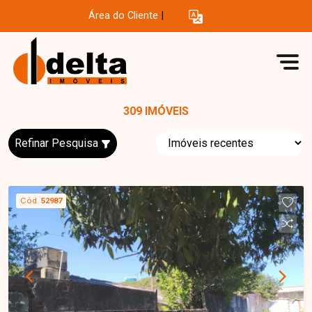
Área do Cliente
|
309 IMÓVEIS
Refinar Pesquisa
Cód.
52987