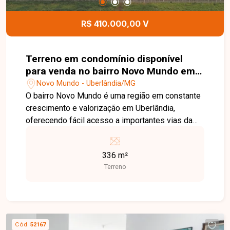
R$ 410.000,00 V
Terreno em condomínio disponível
para venda no bairro Novo Mundo em
Uberlândia-MG
Novo Mundo - Uberlândia/MG
O bairro Novo Mundo é uma região em constante
crescimento e valorização em Uberlândia,
oferecendo fácil acesso a importantes vias da
cidade e excelente potencial para moradia e
investimento. A localização proporciona
336 m²
tranquilidade, segurança e qualidade de vida para
Terreno
quem busca construir em uma área planejada.
Terreno com 336 m² localizado em moderno
condomínio fechado, ideal para a construção do
imóvel dos seus sonhos. O empreendimento
conta com infraestrutura completa, incluindo
Cód.
52167