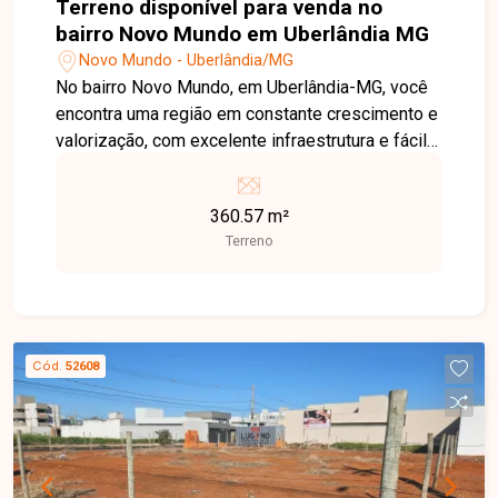
Terreno disponível para venda no
bairro Novo Mundo em Uberlândia MG
Novo Mundo - Uberlândia/MG
No bairro Novo Mundo, em Uberlândia-MG, você
encontra uma região em constante crescimento e
valorização, com excelente infraestrutura e fácil
acesso às principais vias da cidade. Localizado
em avenida de grande movimento, o imóvel
360.57 m²
oferece alta visibilidade e grande potencial para
Terreno
empreendimentos comerciais ou residenciais.
Terreno com 360,57 m² de área total, situado em
uma avenida de intenso fluxo de veículos,
proporcionando uma localização estratégica para
construção de lojas, salas comerciais, galpões ou
Cód.
52608
até mesmo um empreendimento residencial. A
excelente frente para a avenida amplia as
possibilidades de aproveitamento e valorização
do imóvel. Uma excelente oportunidade para
quem busca investir em uma região promissora e