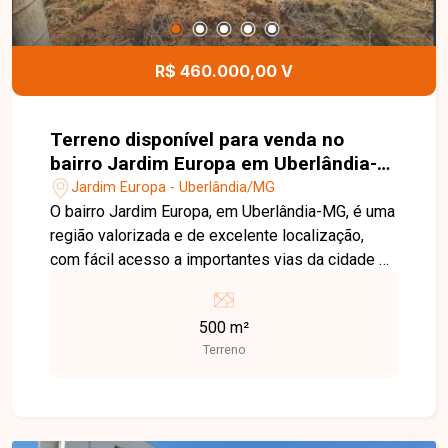
detalhes deste imóvel.
R$ 460.000,00 V
Terreno disponível para venda no
bairro Jardim Europa em Uberlândia-
MG
Jardim Europa - Uberlândia/MG
O bairro Jardim Europa, em Uberlândia-MG, é uma
região valorizada e de excelente localização,
com fácil acesso a importantes vias da cidade e
proximidade de comércios, serviços e
instituições de ensino. A área oferece
500 m²
infraestrutura e praticidade para quem busca
Terreno
tranquilidade para morar, além de boas
perspectivas de valorização para investimento.
Excelente oportunidade para quem busca espaço
e praticidade. São dois terrenos juntos,