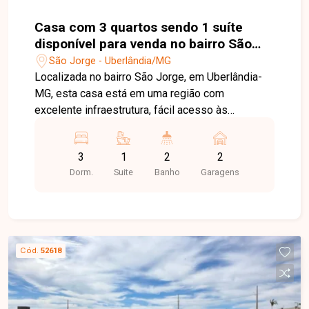
Casa com 3 quartos sendo 1 suíte
disponível para venda no bairro São
Jorge em Uberlândia-MG
São Jorge - Uberlândia/MG
Localizada no bairro São Jorge, em Uberlândia-
MG, esta casa está em uma região com
excelente infraestrutura, fácil acesso às
principais vias da cidade e próxima ao Supermax,
além de contar com comércios, escolas,
3
1
2
2
farmácias e diversos serviços, proporcionando
Dorm.
Suite
Banho
Garagens
praticidade e qualidade de vida para toda a
família. O imóvel possui aproximadamente 175
m² de área construída em um terreno de 250 m².
Dispõe de 02 salas amplas, 03 quartos, sendo 01
suíte, banheiro social, cozinha, despensa, lavabo,
Cód.
52618
área de serviço, área de lazer com churrasqueira
e 02 vagas de garagem. Os ambientes são bem
distribuídos, oferecendo conforto, funcionalidade
e excelente aproveitamento dos espaços. Esta é