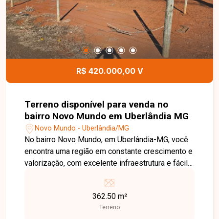
com grande potencial de crescimento. Entre em
contato e agende uma visita para conhecer de
perto este terreno e todas as possibilidades que
ele oferece.
R$ 420.000,00 V
Terreno disponível para venda no
bairro Novo Mundo em Uberlândia MG
Novo Mundo - Uberlândia/MG
No bairro Novo Mundo, em Uberlândia-MG, você
encontra uma região em constante crescimento e
valorização, com excelente infraestrutura e fácil
acesso às principais vias da cidade. Localizado
em avenida de grande movimento, o imóvel
362.50 m²
oferece alta visibilidade e grande potencial para
Terreno
empreendimentos comerciais ou residenciais.