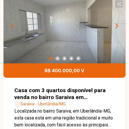
favorecem a construção de projetos residenciais
ou comerciais, sendo uma excelente
oportunidade para quem deseja investir ou
construir em uma região privilegiada. Esta é uma
excelente oportunidade para adquirir um terreno
bem localizado no bairro Santa Mônica. Agende
uma visita e venha conhecer todos os detalhes
deste imóvel.
R$ 400.000,00 V
Casa com 3 quartos disponível para
venda no bairro Saraiva em
Uberlândia-MG
Saraiva - Uberlândia/MG
Localizada no bairro Saraiva, em Uberlândia-MG,
esta casa está em uma região tradicional e muito
bem localizada, com fácil acesso às principais