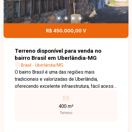
R$ 450.000,00 V
Terreno disponível para venda no
bairro Brasil em Uberlândia-MG
Brasil - Uberlândia/MG
O bairro Brasil é uma das regiões mais
tradicionais e valorizadas de Uberlândia,
oferecendo excelente infraestrutura, fácil acesso
às principais avenidas da cidade e proximidade
com supermercados, escolas, farmácias,
400 m²
hospitais, restaurantes e diversos serviços. Uma
Terreno
localização privilegiada, ideal tanto para
empreendimentos residenciais quanto
comerciais. Terreno com 400 m² de área,