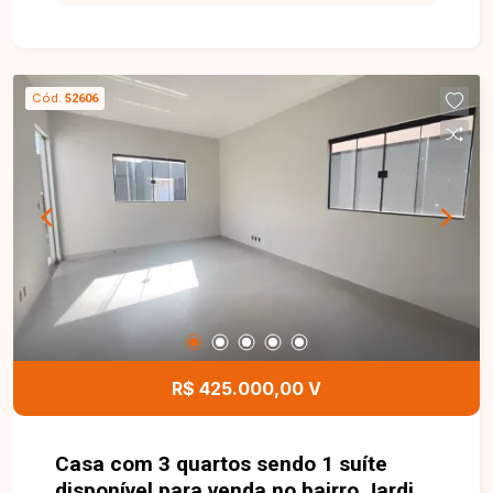
Terreno com 362,50 m² de área total, situado em
uma avenida de intenso fluxo de veículos,
proporcionando uma localização estratégica para
construção de lojas, salas comerciais, galpões ou
Cód.
52606
até mesmo um empreendimento residencial. A
excelente frente para a avenida amplia as
possibilidades de aproveitamento e valorização
do imóvel. Uma excelente oportunidade para
quem busca investir em uma região promissora e
com grande potencial de crescimento. Entre em
contato e agende uma visita para conhecer de
perto este terreno e todas as possibilidades que
ele oferece.
R$ 425.000,00 V
Casa com 3 quartos sendo 1 suíte
disponível para venda no bairro Jardim