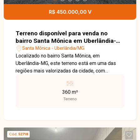
R$ 450.000,00 V
Terreno disponível para venda no
bairro Santa Mônica em Uberlândia-
MG
Santa Mônica - Uberlândia/MG
Localizado no bairro Santa Mônica, em
Uberlândia-MG, este terreno está em uma das
regiões mais valorizadas da cidade, com
excelente infraestrutura, fácil acesso às
principais vias e próximo à Avenida Anselmo
360 m²
Alves dos Santos, além de supermercados,
Terreno
escolas, farmácias, universidades e diversos
comércios e serviços, oferecendo praticidade e
grande potencial de valorização. O imóvel possui
360 m² de área total, com dimensões de 12
metros de frente por 30 metros de profundidade.
Cód.
52718
Sua localização estratégica e topografia