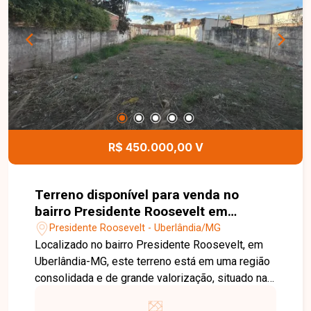
empreendimentos, construções residenciais ou
comerciais, conforme o potencial da região. Uma
excelente oportunidade para investidores e
construtores que buscam um terreno amplo, bem
localizado e com grande potencial de
valorização. Entre em contato e agende uma
visita para conhecer este imóvel.
R$ 450.000,00 V
Terreno disponível para venda no
bairro Presidente Roosevelt em
Uberlândia-MG
Presidente Roosevelt - Uberlândia/MG
Localizado no bairro Presidente Roosevelt, em
Uberlândia-MG, este terreno está em uma região
consolidada e de grande valorização, situado na
principal avenida do bairro. A localização oferece