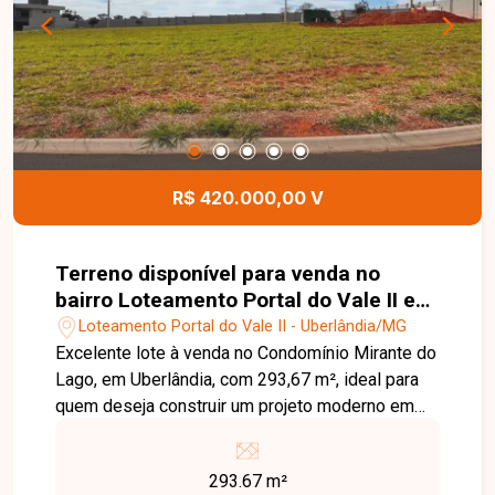
uma excelente oportunidade para quem busca um
imóvel espaçoso, com área de lazer completa e
localização privilegiada no bairro São Jorge.
Agende uma visita e venha conhecer todos os
detalhes desta casa.
R$ 420.000,00 V
Terreno disponível para venda no
bairro Loteamento Portal do Vale II em
Uberlândia-MG
Loteamento Portal do Vale II - Uberlândia/MG
Excelente lote à venda no Condomínio Mirante do
Lago, em Uberlândia, com 293,67 m², ideal para
quem deseja construir um projeto moderno em
um dos empreendimentos mais valorizados da
cidade. O terreno possui ótima metragem,
293.67 m²
proporcionando diversas possibilidades de