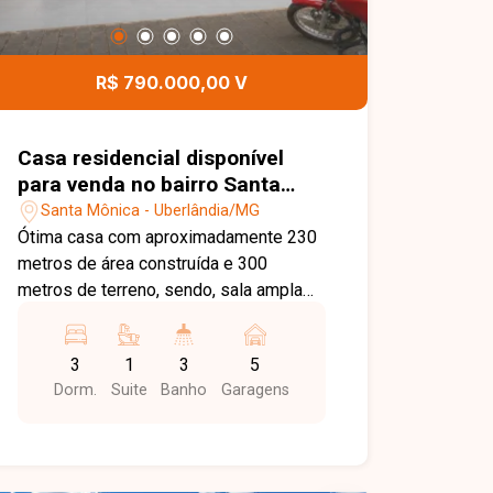
funcionalidade e área de lazer privativa.
Entre em contato para mais
informações e agende sua visita.
R$ 790.000,00 V
Casa residencial disponível
para venda no bairro Santa
Mônica em Uberlândia-MG
Santa Mônica - Uberlândia/MG
Ótima casa com aproximadamente 230
metros de área construída e 300
metros de terreno, sendo, sala ampla
em 2 ambientes, 3 quartos bem
amplos, sendo uma suite com box e
3
1
3
5
armários, banheiro social, cozinha com
Dorm.
Suite
Banho
Garagens
armários, área de serviço, edicula com
1 quarto e banheiro de apoio, 3 6 vagas
de garagem sendo 4 cobertos. Agende
agora mesmo uma visita e venha