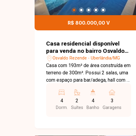
R$ 800.000,00 V
Casa residencial disponível
para venda no bairro Osvaldo
Resende em Uberlândia-MG
Osvaldo Rezende - Uberlândia/MG
Casa com 193m² de área construída em
terreno de 300m². Possui 2 salas, uma
com espaço para bar/adega, hall com 3
quartos com armários planejados (1
suíte), banheiro social, sala de jantar e
4
2
4
3
cozinha gourmet com bancadas e
Dorm.
Suítes
Banho
Garagens
armários. Área de serviço com banheiro,
ducha e 2º piso nos fundos com sala e
suíte máster com closet e sacada.
Piscina aquecida com hidromassagem,