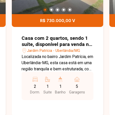
R$ 730.000,00 V
Casa com 2 quartos, sendo 1
suíte, disponível para venda no
bairro Jardim Patrícia em
Jardim Patrícia - Uberlândia/MG
Uberlândia-MG
Localizada no bairro Jardim Patrícia, em
Uberlândia-MG, esta casa está em uma
região tranquila e bem estruturada, com
fácil acesso às principais vias da
cidade e excelente oferta de comércios
2
1
1
5
e serviços. O bairro é ideal para quem
Dorm.
Suite
Banho
Garagens
busca conforto, segurança e qualidade
de vida no dia a dia. O imóvel possui
aproximadamente 160 m² de área
construída em um terreno de 250 m²,