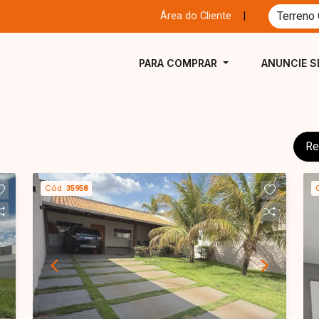
Área do Cliente
|
PARA COMPRAR
ANUNCIE S
Re
Cód.
35958