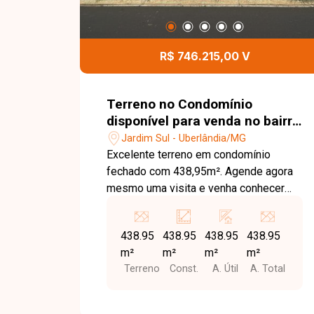
R$ 746.215,00 V
Terreno no Condomínio
disponível para venda no bairro
Jardim Sul em Uberlândia-MG
Jardim Sul - Uberlândia/MG
Excelente terreno em condomínio
fechado com 438,95m². Agende agora
mesmo uma visita e venha conhecer
pessoalmente todos os detalhes deste
incrível terreno. Estamos à disposição
438.95
438.95
438.95
438.95
para esclarecer suas dúvidas e auxiliar
m²
m²
m²
m²
em todo o processo. Entre em contato
Terreno
Const.
A. Útil
A. Total
conosco pelo telefone ou WhatsApp no
número 32309900 ou venha conhecer
nosso espaço e conversar