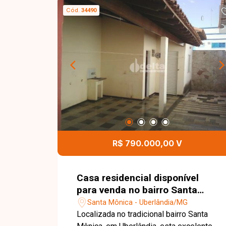
sistema de segurança completo,
Cód.
34490
energia fotovoltaica e garagem para 3
carros, sendo 2 cobertas.
R$ 790.000,00 V
Casa residencial disponível
para venda no bairro Santa
Mônica em Uberlândia-MG
Santa Mônica - Uberlândia/MG
Localizada no tradicional bairro Santa