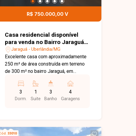
R$ 750.000,00 V
Casa residencial disponível
para venda no Bairro Jaraguá
em Uberlândia-MG
Jaraguá - Uberlândia/MG
Excelente casa com aproximadamente
250 m² de área construída em terreno
de 300 m² no bairro Jaraguá, em
Uberlândia. A região se destaca pelo
ambiente residencial tranquilo, ótima
3
1
3
4
infraestrutura e fácil acesso a
Dorm.
Suite
Banho
Garagens
importantes vias da cidade, além da
proximidade com supermercados,
escolas, farmácias e diversos
comércios, proporcionando praticidade
e qualidade de vida. O imóvel dispõe
Cód.
33010