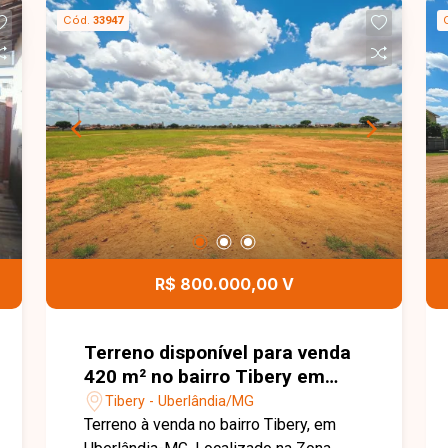
vagas de garagem.
Cód.
33947
R$ 800.000,00 V
Terreno disponível para venda
420 m² no bairro Tibery em
Uberlândia-MG
Tibery - Uberlândia/MG
Terreno à venda no bairro Tibery, em