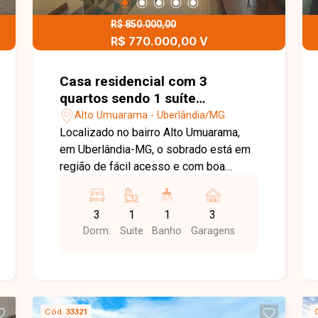
R$ 850.000,00
R$ 770.000,00 V
Casa residencial com 3
quartos sendo 1 suíte
disponível para venda no bairro
Alto Umuarama - Uberlândia/MG
Alto Umuarama em Uberlândia-
Localizado no bairro Alto Umuarama,
MG
em Uberlândia-MG, o sobrado está em
região de fácil acesso e com boa
infraestrutura, próximo a comércios e
serviços, oferecendo praticidade e
3
1
1
3
comodidade para o dia a dia. Imóvel
Dorm.
Suite
Banho
Garagens
com 250 m² de área construída em
terreno de 250 m². No pavimento térreo
conta com sala de jantar, sala de TV
com painéis e nichos, depósito sob a
escada, lavabo, escritório (podendo ser
Cód.
33321