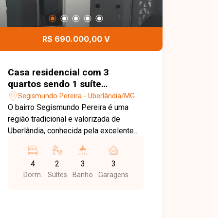
R$ 690.000,00 V
Casa residencial com 3
quartos sendo 1 suíte
disponível para venda no bairro
Segismundo Pereira - Uberlândia/MG
Segismundo Pereira em
O bairro Segismundo Pereira é uma
Uberlândia-MG
região tradicional e valorizada de
Uberlândia, conhecida pela excelente
infraestrutura, fácil acesso a comércios,
escolas, universidades e importantes
4
2
3
3
vias da cidade. É ideal para quem busca
Dorm.
Suítes
Banho
Garagens
conforto, segurança e conveniência em
uma localização estratégica. A casa
possui aproximadamente 186 m² de
área construída em terreno de 300 m²,