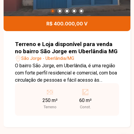
R$ 400.000,00 V
Terreno e Loja disponível para venda
no bairro São Jorge em Uberlândia MG
São Jorge - Uberlândia/MG
O bairro São Jorge, em Uberlândia, é uma região
com forte perfil residencial e comercial, com boa
circulação de pessoas e fácil acesso às
principais vias da cidade, sendo uma ótima opção
para quem deseja investir ou empreender.
250 m²
60 m²
Terreno com 250 m² contendo uma loja
Terreno
Const.
construída na parte frontal com aproximadamente
60 m² de área construída, oferecendo espaço
ideal para comércio, prestação de serviços ou
investimento. Uma excelente oportunidade para