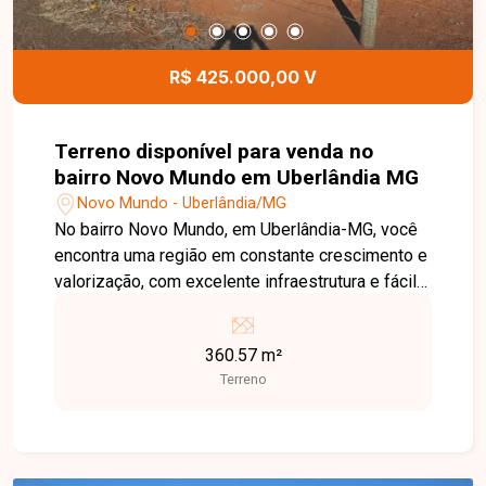
R$ 425.000,00 V
Terreno disponível para venda no
bairro Novo Mundo em Uberlândia MG
Novo Mundo - Uberlândia/MG
No bairro Novo Mundo, em Uberlândia-MG, você
encontra uma região em constante crescimento e
valorização, com excelente infraestrutura e fácil
acesso às principais vias da cidade. Localizado
em avenida de grande movimento, o imóvel
360.57 m²
oferece alta visibilidade e grande potencial para
Terreno
empreendimentos comerciais ou residenciais.
Terreno com 360,57 m² de área total, situado em
uma avenida de intenso fluxo de veículos,
proporcionando uma localização estratégica para