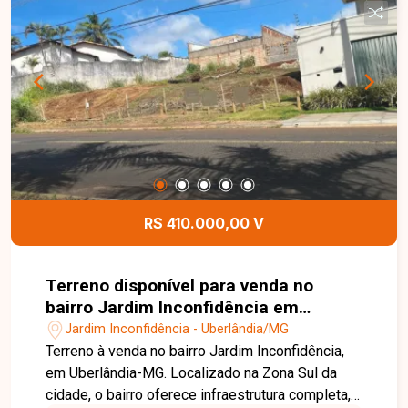
organização, sendo uma ótima opção para quem
deseja construir com qualidade de vida em um
ambiente planejado. Uma excelente oportunidade
para investir ou construir o imóvel dos seus
sonhos. Entre em contato para mais informações
e saiba mais!
R$ 410.000,00 V
Terreno disponível para venda no
bairro Jardim Inconfidência em
Uberlândia-MG
Jardim Inconfidência - Uberlândia/MG
Terreno à venda no bairro Jardim Inconfidência,
em Uberlândia-MG. Localizado na Zona Sul da
cidade, o bairro oferece infraestrutura completa,