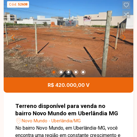
construção de lojas, salas comerciais, galpões ou
Cód.
52608
até mesmo um empreendimento residencial. A
excelente frente para a avenida amplia as
possibilidades de aproveitamento e valorização
do imóvel. Uma excelente oportunidade para
quem busca investir em uma região promissora e
com grande potencial de crescimento. Entre em
contato e agende uma visita para conhecer de
perto este terreno e todas as possibilidades que
ele oferece.
R$ 420.000,00 V
Terreno disponível para venda no
bairro Novo Mundo em Uberlândia MG
Novo Mundo - Uberlândia/MG
No bairro Novo Mundo, em Uberlândia-MG, você
encontra uma região em constante crescimento e