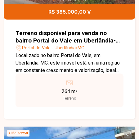
R$ 385.000,00 V
Terreno disponível para venda no
bairro Portal do Vale em Uberlândia-
MG
Portal do Vale - Uberlândia/MG
Localizado no bairro Portal do Vale, em
Uberlândia-MG, este imóvel está em uma região
em constante crescimento e valorização, ideal
para quem busca tranquilidade sem abrir mão da
praticidade. O bairro oferece fácil acesso a vias
264 m²
importantes e conta com boa infraestrutura,
Terreno
sendo uma excelente escolha para morar ou
investir. Terreno residencial com 264m²
localizado no condomínio Mirante do Lago,
oferecendo espaço ideal para construção e
desenvolvimento de um projeto personalizado. O
Cód.
52250
condomínio proporciona segurança e