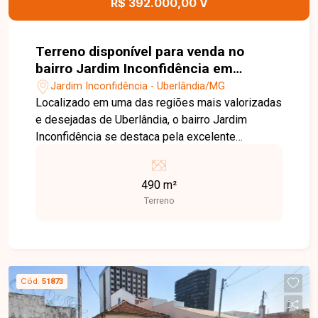
R$ 392.000,00 V
Terreno disponível para venda no
bairro Jardim Inconfidência em
Uberlândia-MG
Jardim Inconfidência - Uberlândia/MG
Localizado em uma das regiões mais valorizadas
e desejadas de Uberlândia, o bairro Jardim
Inconfidência se destaca pela excelente
infraestrutura, segurança e proximidade com
áreas nobres da cidade. Com fácil acesso ao
490 m²
centro e cercado por bairros consolidados como
Terreno
o Jardim Karaíba, oferece praticidade no dia a dia,
além de contar com comércios variados,
supermercados, padarias e serviços essenciais
que garantem conforto e qualidade de vida aos
moradores. O imóvel conta com um amplo terreno
Cód.
51873
de 490m², ideal para quem busca espaço e
diversas possibilidades de construção. Está