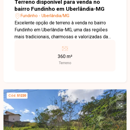
Terreno disponível para venda no
bairro Fundinho em Uberlândia-MG
Fundinho - Uberlândia/MG
Excelente opção de terreno à venda no bairro
Fundinho em Uberlândia-MG, uma das regiões
mais tradicionais, charmosas e valorizadas da
cidade, com fácil acesso às principais vias e
proximidade com restaurantes, clínicas, escolas,
360 m²
bancos, comércios e diversos serviços
Terreno
essenciais. O terreno possui aproximadamente
360 m² de área total, oferecendo grande
potencial para projetos residenciais ou
comerciais, sendo ideal para construção de
residência de alto padrão, escritórios, clínicas,
Cód.
51220
cafés, lojas ou empreendimentos exclusivos. O
bairro Fundinho se destaca pela infraestrutura
completa, arquitetura tradicional e alta
valorização imobiliária, tornando o imóvel uma
excelente oportunidade para moradia ou