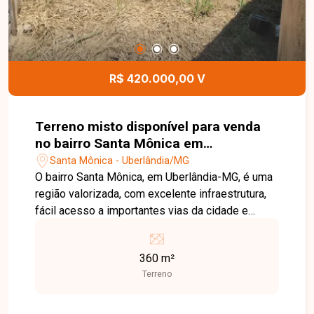
R$ 420.000,00 V
Terreno misto disponível para venda
no bairro Santa Mônica em
Uberlândia-MG
Santa Mônica - Uberlândia/MG
O bairro Santa Mônica, em Uberlândia-MG, é uma
região valorizada, com excelente infraestrutura,
fácil acesso a importantes vias da cidade e
proximidade com comércios e serviços. Terreno
com 360 m², totalmente plano, murado e pronto
360 m²
para construir. Entre em contato para mais
Terreno
informações e agende uma visita para conhecer
este imóvel.