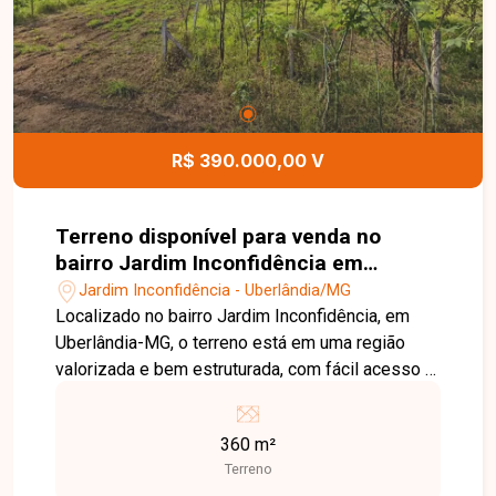
investimento. Disponibilidade e valores sujeitos
a alteração. Entre em contato com a equipe da
Delta Imóveis e agende sua visita para conhecer
essa oportunidade.
R$ 390.000,00 V
Terreno disponível para venda no
bairro Jardim Inconfidência em
Uberlândia MG
Jardim Inconfidência - Uberlândia/MG
Localizado no bairro Jardim Inconfidência, em
Uberlândia-MG, o terreno está em uma região
valorizada e bem estruturada, com fácil acesso a
comércios, supermercados, escolas e serviços,
ideal para quem busca praticidade e excelente
360 m²
potencial de construção. Terreno com 360m², em
Terreno
excelente localização, proporcionando espaço