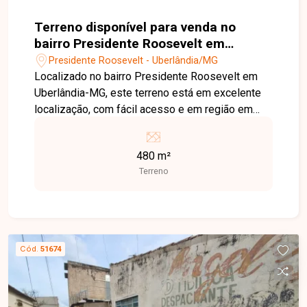
Terreno disponível para venda no
bairro Presidente Roosevelt em
Uberlândia-MG
Presidente Roosevelt - Uberlândia/MG
Localizado no bairro Presidente Roosevelt em
Uberlândia-MG, este terreno está em excelente
localização, com fácil acesso e em região em
constante crescimento e valorização. O imóvel
possui grande potencial para construção
480 m²
comercial, residencial ou empreendimento misto,
Terreno
sendo uma excelente oportunidade para
investidores e construtores. Com amplo espaço
e zoneamento com diversas possibilidades de
uso, o terreno oferece versatilidade para
diferentes tipos de projetos. Entre em contato
Cód.
51674
com a equipe da Delta Imóveis e agende sua
visita para conhecer essa oportunidade.