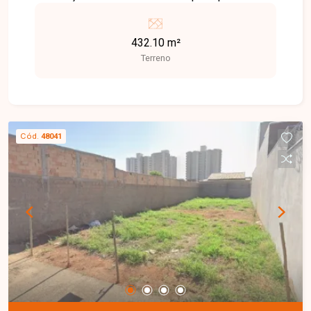
da cidade.
432.10 m²
Terreno
Cód.
48041