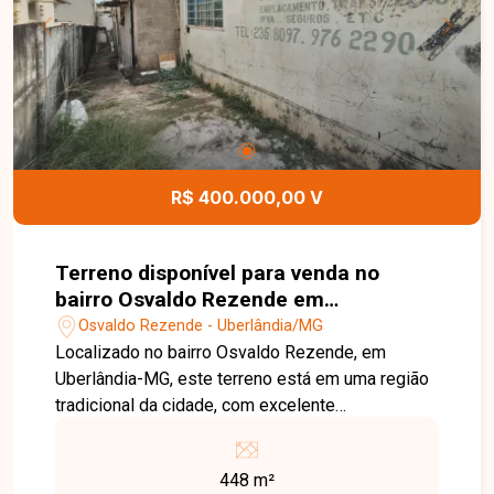
R$ 400.000,00 V
Terreno disponível para venda no
bairro Osvaldo Rezende em
Uberlândia-MG
Osvaldo Rezende - Uberlândia/MG
Localizado no bairro Osvaldo Rezende, em
Uberlândia-MG, este terreno está em uma região
tradicional da cidade, com excelente
infraestrutura e fácil acesso ao centro,
comércios, escolas e diversos serviços
448 m²
essenciais. O bairro é uma ótima opção tanto