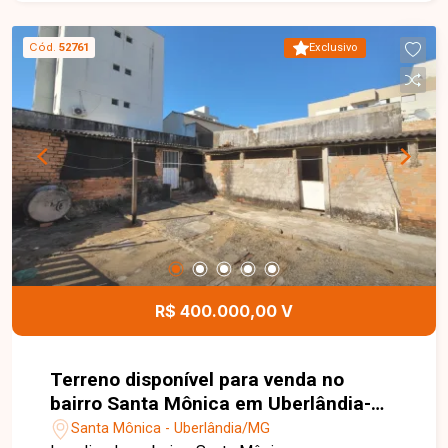
estratégica. Entre em contato para mais
informações!
Cód.
52761
Exclusivo
R$ 400.000,00 V
Terreno disponível para venda no
bairro Santa Mônica em Uberlândia-
MG
Santa Mônica - Uberlândia/MG