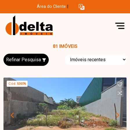
Área do Cliente
|
81 IMÓVEIS
Refinar Pesquisa
Cód.
53076