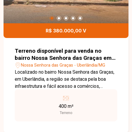
R$ 380.000,00 V
Terreno disponível para venda no
bairro Nossa Senhora das Graças em
Uberlândia MG
Nossa Senhora das Graças - Uberlândia/MG
Localizado no bairro Nossa Senhora das Graças,
em Uberlândia, a região se destaca pela boa
infraestrutura e fácil acesso a comércios,
escolas e serviços essenciais, sendo uma ótima
opção para quem busca praticidade no dia a dia.
400 m²
O imóvel possui 400 m² de terreno, amplo e bem
Terreno
localizado dentro do bairro, ideal para construção
de barracão. Uma excelente oportunidade para
quem deseja construir ou investir em uma região