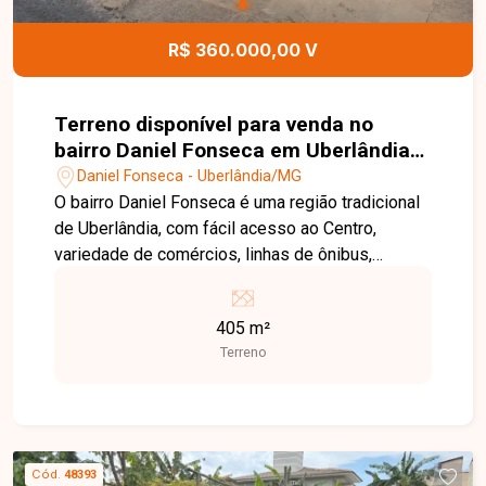
R$ 360.000,00 V
Terreno disponível para venda no
bairro Daniel Fonseca em Uberlândia-
MG
Daniel Fonseca - Uberlândia/MG
O bairro Daniel Fonseca é uma região tradicional
de Uberlândia, com fácil acesso ao Centro,
variedade de comércios, linhas de ônibus,
escolas e serviços, sendo uma área bastante
procurada pela sua praticidade no dia a dia. O
405 m²
terreno possui 405 m², medindo 15 por 27
Terreno
metros, e conta com construções antigas em
toda sua extensão, sendo uma casa maior com
três quartos, uma casa com dois quartos e duas
casas do tipo meia-água também com dois
quartos cada. Trata-se de uma opção
Cód.
48393