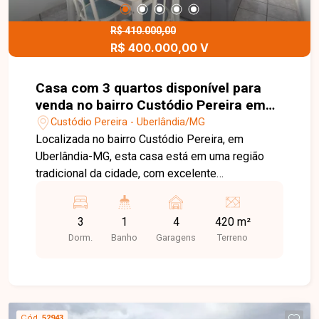
para quem busca uma casa ampla, funcional e
bem localizada para locação no bairro Vigilato
R$ 410.000,00
R$ 400.000,00 V
Pereira. Agende uma visita e venha conhecer
todos os detalhes deste imóvel.
Casa com 3 quartos disponível para
venda no bairro Custódio Pereira em
Uberlândia-MG
Custódio Pereira - Uberlândia/MG
Localizada no bairro Custódio Pereira, em
Uberlândia-MG, esta casa está em uma região
tradicional da cidade, com excelente
infraestrutura e fácil acesso às principais vias.
Próxima a supermercados, escolas, farmácias,
3
1
4
420 m²
comércios e diversos serviços, oferece
Dorm.
Banho
Garagens
Terreno
praticidade, conforto e qualidade de vida para
toda a família. O imóvel está situado em um
terreno de aproximadamente 420 m² e dispõe de
sala ampla, 03 quartos, banheiro social, cozinha,
área de serviço, amplo quintal e 04 vagas de
Cód.
52943