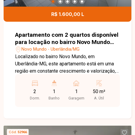
conforto térmico e visual Alto padrão de
construção e acabamento Localização
R$ 1.600,00 L
privilegiada em uma das melhores regiões de
Uberlândia Imóvel que reúne exclusividade,
sofisticação e qualidade de vida.
Apartamento com 2 quartos disponível
para locação no bairro Novo Mundo
em Uberlândia-MG
Novo Mundo - Uberlândia/MG
Localizado no bairro Novo Mundo, em
Uberlândia-MG, este apartamento está em uma
região em constante crescimento e valorização,
com fácil acesso às principais vias da cidade e
próximo a supermercados, escolas, farmácias,
2
1
1
50 m²
academias, restaurantes e diversos comércios e
Dorm.
Banho
Garagem
A. Útil
serviços, proporcionando praticidade, conforto e
qualidade de vida. O imóvel dispõe de sala, 02
quartos, sendo 01 com armário embutido,
banheiro social, cozinha com armário, área de
serviço e 01 vaga de estacionamento. O
Cód.
52966