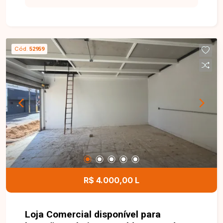
visibilidade para o seu negócio. Loja comercial
com aproximadamente 50 m² de área, composta
por amplo salão e 1 banheiro. Localizada na
Avenida João Pessoa, em excelente ponto
Cód.
52959
comercial, ideal para diversos segmentos,
oferecendo praticidade, fácil acesso e ótima
localização. Entre em contato com a Delta
Imóveis e agende sua visita. Nossa equipe está
pronta para apresentar todos os detalhes deste
imóvel e ajudar você a encontrar o espaço ideal
para o sucesso do seu negócio.
R$ 4.000,00 L
Loja Comercial disponível para