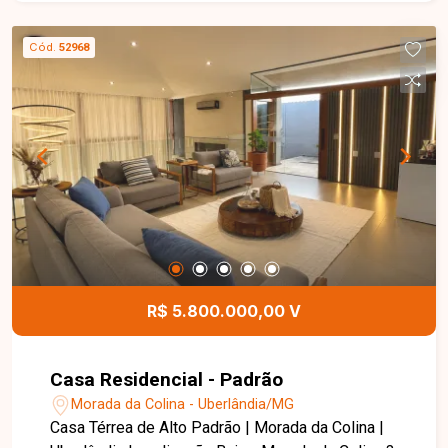
aproximadamente 99 m² de área privativa,
distribuídos em sala ampla para 02 ambientes,
Cód.
52968
03 quartos, sendo 01 suíte, banheiro social,
cozinha espaçosa e bem planejada, além de área
de serviço independente. Os ambientes são
amplos, bem iluminados e funcionais,
proporcionando conforto e excelente
aproveitamento dos espaços para toda a família.
Esta é uma excelente oportunidade para quem
busca um apartamento térreo, moderno,
espaçoso e muito bem localizado no bairro Praça
Alto Umuarama. Agende uma visita e venha
conhecer todos os detalhes deste imóvel.
R$ 5.800.000,00 V
Casa Residencial - Padrão
Morada da Colina - Uberlândia/MG
Casa Térrea de Alto Padrão | Morada da Colina |