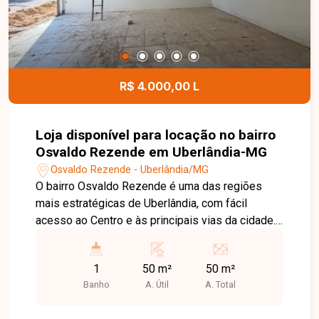
espaço ideal para o seu negócio.
R$ 4.000,00 L
Loja disponível para locação no bairro
Osvaldo Rezende em Uberlândia-MG
Osvaldo Rezende - Uberlândia/MG
O bairro Osvaldo Rezende é uma das regiões
mais estratégicas de Uberlândia, com fácil
acesso ao Centro e às principais vias da cidade.
A localização oferece grande fluxo de pessoas e
veículos, além de contar com ampla infraestrutura
1
50 m²
50 m²
comercial e de serviços, tornando-se uma
Banho
A. Útil
A. Total
excelente opção para diversos tipos de
negócios. Loja com aproximadamente 40 m² de