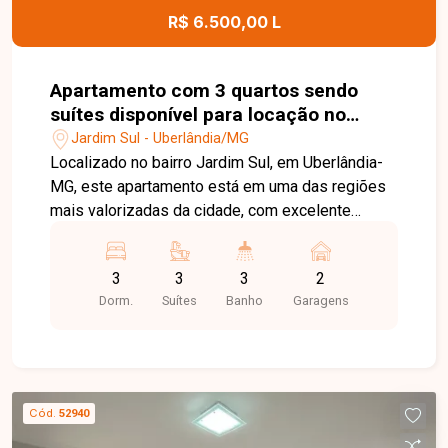
R$ 6.500,00 L
Apartamento com 3 quartos sendo
suítes disponível para locação no
bairro Jardim Sul em Uberlândia - MG
Jardim Sul - Uberlândia/MG
Localizado no bairro Jardim Sul, em Uberlândia-
MG, este apartamento está em uma das regiões
mais valorizadas da cidade, com excelente
infraestrutura, fácil acesso às principais vias e
proximidade com supermercados, escolas,
3
3
3
2
farmácias, restaurantes, academias e diversos
Dorm.
Suítes
Banho
Garagens
comércios e serviços, proporcionando
praticidade, conforto e qualidade de vida. O
imóvel possui aproximadamente 103,55 m² de
área privativa, distribuídos em sala ampla com ar-
condicionado integrada à varanda mobiliada com
Cód.
52940
planejados e sofá, lavabo com armário e espelho,