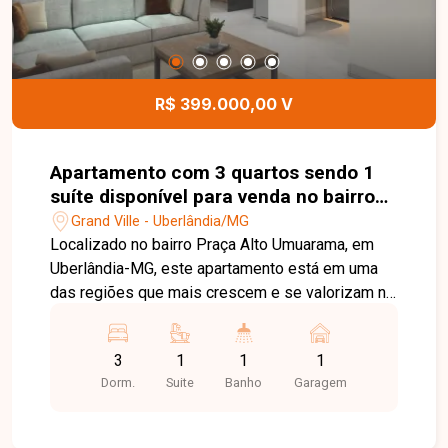
R$ 399.000,00 V
Apartamento com 3 quartos sendo 1
suíte disponível para venda no bairro
Praça Alto Umuarama em Uberlândia-
Grand Ville - Uberlândia/MG
MG
Localizado no bairro Praça Alto Umuarama, em
Uberlândia-MG, este apartamento está em uma
das regiões que mais crescem e se valorizam na
cidade, oferecendo excelente infraestrutura, fácil
acesso às principais avenidas e proximidade
3
1
1
1
com supermercados, escolas, farmácias,
Dorm.
Suite
Banho
Garagem
academias, restaurantes e diversos comércios e
serviços, proporcionando praticidade e qualidade
de vida. O imóvel é um apartamento térreo com