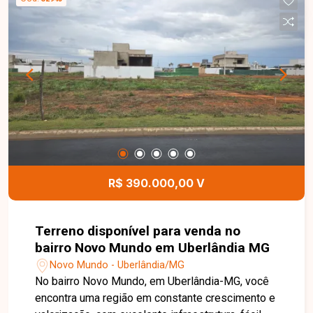
garagem. O excelente espaço externo
proporciona diversas possibilidades de
ampliação, construção de área gourmet, piscina
ou novos projetos, agregando ainda mais valor ao
imóvel. Esta é uma excelente oportunidade para
quem busca uma casa espaçosa, bem localizada
e com amplo terreno no bairro Custódio Pereira.
Agende uma visita e venha conhecer todos os
detalhes deste imóvel.
R$ 390.000,00 V
Terreno disponível para venda no
bairro Novo Mundo em Uberlândia MG
Novo Mundo - Uberlândia/MG
No bairro Novo Mundo, em Uberlândia-MG, você
encontra uma região em constante crescimento e