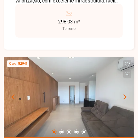
valorização, com excelente infraestrutura, fácil
acesso às principais avenidas da cidade e
grande potencial de investimento, além de estar
298.03 m²
próxima a supermercados, escolas, farmácias e
Terreno
diversos comércios. Terreno disponível para
venda no Reserva Novo Mundo, com excelente
localização dentro do loteamento. O lote possui
aproximadamente 12,20 metros de frente por 25
metros de profundidade, oferecendo ótima
Cód.
52941
configuração para a construção de um projeto
residencial moderno e funcional. Uma excelente
oportunidade para investir ou construir o imóvel
dos seus sonhos em uma das regiões que mais
se valorizam em Uberlândia. Entre em contato e
agende sua visita!