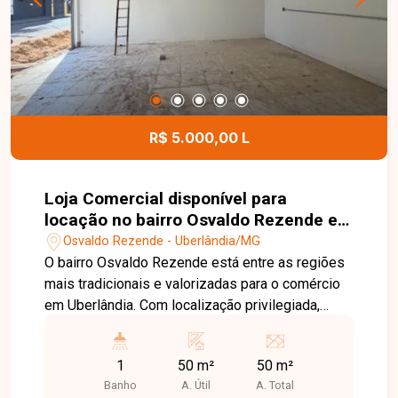
banheiro social. Entre em contato com a Delta
Imóveis e agende sua visita. Nossa equipe está
pronta para apresentar todos os detalhes deste
imóvel e ajudar você a encontrar o lar ideal para
viver com conforto e segurança.
R$ 5.000,00 L
Loja Comercial disponível para
locação no bairro Osvaldo Rezende em
Uberlândia-MG
Osvaldo Rezende - Uberlândia/MG
O bairro Osvaldo Rezende está entre as regiões
mais tradicionais e valorizadas para o comércio
em Uberlândia. Com localização privilegiada,
oferece fácil acesso ao Centro, grande circulação
de pessoas e veículos, além de estar próximo a
1
50 m²
50 m²
diversos estabelecimentos comerciais, serviços
Banho
A. Útil
A. Total
e ao Terminal Central, proporcionando excelente