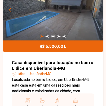
jantar e área de serviço. O imóvel ainda oferece
portão eletrônico e 02 vagas de garagem,
proporcionando segurança e comodidade aos
moradores. Esta é uma excelente oportunidade
para quem busca um imóvel amplo, funcional e
bem localizado no bairro Jaraguá. Agende uma
visita e venha conhecer todos os detalhes desta
casa.
R$ 5.500,00 L
Casa disponível para locação no bairro
Lidice em Uberlândia-MG
Lidice - Uberlândia/MG
Localizada no bairro Lídice, em Uberlândia-MG,
esta casa está em uma das regiões mais
tradicionais e valorizadas da cidade, com
excelente infraestrutura, fácil acesso às
principais avenidas e proximidade com