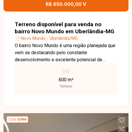
R$ 650.000,00 V
Terreno disponível para venda no
bairro Novo Mundo em Uberlândia-MG
Novo Mundo - Uberlândia/MG
O bairro Novo Mundo é uma região planejada que
vem se destacando pelo constante
desenvolvimento e excelente potencial de
valorização. Com infraestrutura completa, ruas
tranquilas, áreas de lazer e fácil acesso às
600 m²
principais vias da cidade, o bairro oferece
Terreno
qualidade de vida para moradores e ótimas
oportunidades para investidores e
empreendedores. Terreno com 600 m² de área
total, localizado na principal avenida do bairro
Novo Mundo. Excelente opção para construção
Cód.
52964
de empreendimento comercial ou residencial, em
uma região com grande potencial de crescimento