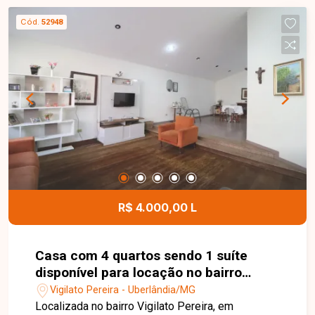
Cód.
52948
R$ 4.000,00 L
Casa com 4 quartos sendo 1 suíte
disponível para locação no bairro
Vigilato Pereira em Uberlândia-MG.
Vigilato Pereira - Uberlândia/MG
Localizada no bairro Vigilato Pereira, em