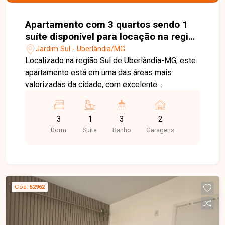
Apartamento com 3 quartos sendo 1
suíte disponível para locação na região
Sul de Uberlândia-MG
Jardim Sul - Uberlândia/MG
Localizado na região Sul de Uberlândia-MG, este
apartamento está em uma das áreas mais
valorizadas da cidade, com excelente
infraestrutura, fácil acesso às principais avenidas
e proximidade com supermercados, escolas,
3
1
3
2
farmácias, restaurantes, academias e diversos
Dorm.
Suite
Banho
Garagens
comércios e serviços, proporcionando conforto,
praticidade e qualidade de vida. O imóvel possui
acabamento de alto padrão e poderá ser locado
mobiliado, com móveis e eletrodomésticos
conforme as fotos (valor da locação a confirmar).
Cód.
52962
Dispõe de hall de entrada com lavabo, sala para
02 ambientes integrada à sacada gourmet, 03
quartos com armários embutidos, sendo 01 suíte,