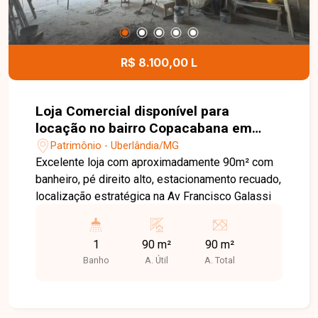
ajudar você a encontrar o ponto comercial ideal
para o seu negócio.
R$ 8.100,00 L
Loja Comercial disponível para
locação no bairro Copacabana em
Uberlândia-MG
Patrimônio - Uberlândia/MG
Excelente loja com aproximadamente 90m² com
banheiro, pé direito alto, estacionamento recuado,
localização estratégica na Av Francisco Galassi
1
90 m²
90 m²
Banho
A. Útil
A. Total