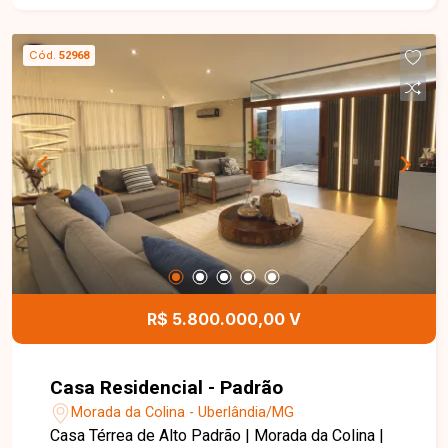
aproximadamente 99 m² de área privativa,
distribuídos em sala ampla para 02 ambientes,
Cód.
52968
03 quartos, sendo 01 suíte, banheiro social,
cozinha espaçosa e bem planejada, além de área
de serviço independente. Os ambientes são
amplos, bem iluminados e funcionais,
proporcionando conforto e excelente
aproveitamento dos espaços para toda a família.
Esta é uma excelente oportunidade para quem
busca um apartamento térreo, moderno,
espaçoso e muito bem localizado no bairro Praça
Alto Umuarama. Agende uma visita e venha
conhecer todos os detalhes deste imóvel.
R$ 5.800.000,00 V
Casa Residencial - Padrão
Morada da Colina - Uberlândia/MG
Casa Térrea de Alto Padrão | Morada da Colina |