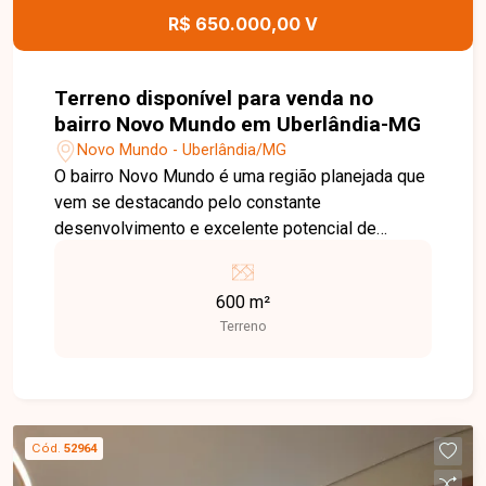
R$ 650.000,00 V
Terreno disponível para venda no
bairro Novo Mundo em Uberlândia-MG
Novo Mundo - Uberlândia/MG
O bairro Novo Mundo é uma região planejada que
vem se destacando pelo constante
desenvolvimento e excelente potencial de
valorização. Com infraestrutura completa, ruas
tranquilas, áreas de lazer e fácil acesso às
600 m²
principais vias da cidade, o bairro oferece
Terreno
qualidade de vida para moradores e ótimas
oportunidades para investidores e
empreendedores. Terreno com 600 m² de área
total, localizado na principal avenida do bairro
Novo Mundo. Excelente opção para construção
Cód.
52964
de empreendimento comercial ou residencial, em