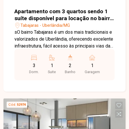
aquecimento da piscina.
Apartamento com 3 quartos sendo 1
suíte disponível para locação no bairro
Tabajaras em Uberlândia-MG
Tabajaras - Uberlândia/MG
sO bairro Tabajaras é um dos mais tradicionais e
valorizados de Uberlândia, oferecendo excelente
infraestrutura, fácil acesso às principais vias da
cidade e proximidade com supermercados,
escolas, farmácias, restaurantes e diversos
3
1
2
1
serviços. Uma localização privilegiada para quem
Dorm.
Suite
Banho
Garagem
busca conforto, praticidade e qualidade de vida.
Sala de visita, sala de jantar, 3 quartos, sendo 1
suíte, com 2 quartos equipados com armários
embutidos, banheiro social, cozinha com armário,
área de serviço, interfone e 1 vaga de garagem. O
Cód.
52974
imóvel possui ambientes amplos e bem
distribuídos, proporcionando conforto e
funcionalidade para o dia a dia. A taxa de
condomínio já está inclusa no valor do aluguel,