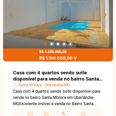
condomínio conta com elevador e portaria física,
garantindo mais segurança e comodidade aos
moradores. Uma excelente oportunidade para
morar em uma região bem localizada e com toda
a praticidade que você procura. Entre em contato
e agende sua visita!
R$ 1.200.000,00
R$ 1.100.000,00 V
Casa com 4 quartos sendo suíte
disponível para venda no bairro Santa
Mônica em Uberlândia-MG
Santa Mônica - Uberlândia/MG
Casa com 4 quartos sendo suíte disponível para
venda no bairro Santa Mônica em Uberlândia-
MGExcelente imóvel à venda no Bairro Santa
Mônica ? Uberlândia/MG Localizado no Bairro