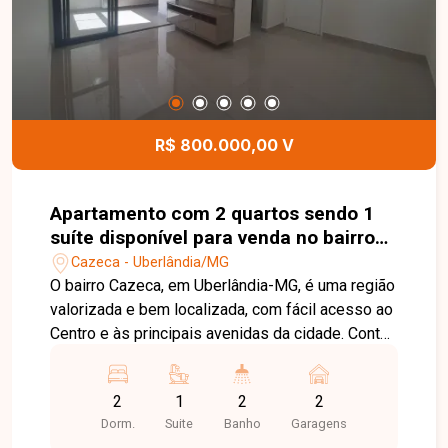
para quem busca um apartamento moderno,
funcional e bem localizado no bairro Grand Ville.
Agende uma visita e venha conhecer todos os
detalhes deste imóvel.
R$ 800.000,00 V
Apartamento com 2 quartos sendo 1
suíte disponível para venda no bairro
Cazeca em Uberlândia-MG
Cazeca - Uberlândia/MG
O bairro Cazeca, em Uberlândia-MG, é uma região
valorizada e bem localizada, com fácil acesso ao
Centro e às principais avenidas da cidade. Conta
com ampla infraestrutura de comércios,
supermercados, escolas, farmácias e diversos
2
1
2
2
serviços, oferecendo praticidade e qualidade de
Dorm.
Suite
Banho
Garagens
vida. Apartamento com excelente acabamento,