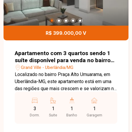
funcional e bem localizado no bairro Grand Ville.
Agende uma visita e venha conhecer todos os
detalhes deste imóvel.
R$ 399.000,00 V
Apartamento com 3 quartos sendo 1
suíte disponível para venda no bairro
Praça Alto Umuarama em Uberlândia-
Grand Ville - Uberlândia/MG
MG
Localizado no bairro Praça Alto Umuarama, em
Uberlândia-MG, este apartamento está em uma
das regiões que mais crescem e se valorizam na
cidade, oferecendo excelente infraestrutura, fácil
acesso às principais avenidas e proximidade
3
1
1
1
com supermercados, escolas, farmácias,
Dorm.
Suite
Banho
Garagem
academias, restaurantes e diversos comércios e
serviços, proporcionando praticidade e qualidade
de vida. O imóvel é um apartamento térreo com