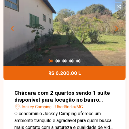
e portão com 3 metros de altura, oferecendo
praticidade e funcionalidade para diferentes
atividades. Possui ainda Habite-se, AVCB,
acessibilidade e documentação em ordem, além
de energia monofásica. Entre em contato para
mais informações e agende uma visita para
conhecer esta excelente oportunidade comercial.
R$ 6.200,00 L
Chácara com 2 quartos sendo 1 suíte
disponível para locação no bairro
Jockey Camping em Uberlândia-MG
Jockey Camping - Uberlândia/MG
O condomínio Jockey Camping oferece um
ambiente tranquilo e agradável para quem busca
mais contato com a natureza e qualidade de vida,