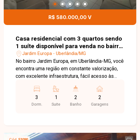
R$ 580.000,00 V
Casa residencial com 3 quartos sendo
1 suíte disponível para venda no bairro
Jardim Europa em Uberlândia-MG
Jardim Europa - Uberlândia/MG
No bairro Jardim Europa, em Uberlândia-MG, você
encontra uma região em constante valorização,
com excelente infraestrutura, fácil acesso às
principais avenidas da cidade e proximidade com
supermercados, escolas, farmácias e diversos
3
1
2
2
comércios, proporcionando praticidade e
Dorm.
Suite
Banho
Garagens
qualidade de vida. Casa disponível para venda
em excelente localização, composta por sala
ampla, 3 quartos, sendo 1 suíte com
hidromassagem, banheiro social, cozinha, área de
serviço e 2 vagas de garagem. O imóvel oferece
Cód.
53090