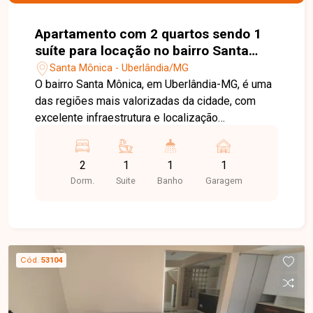
Apartamento com 2 quartos sendo 1
suíte para locação no bairro Santa
Mônica em Uberlândia-MG
Santa Mônica - Uberlândia/MG
O bairro Santa Mônica, em Uberlândia-MG, é uma
das regiões mais valorizadas da cidade, com
excelente infraestrutura e localização
privilegiada, especialmente por sua proximidade
à Universidade Federal de Uberlândia (UFU). A
2
1
1
1
região conta com ampla oferta de
Dorm.
Suite
Banho
Garagem
supermercados, restaurantes, farmácias, bancos,
escolas e diversos serviços, sendo uma
excelente opção para estudantes, professores e
profissionais. Apartamento mobiliado composto
por sala em 02 ambientes, cozinha planejada, 02
Cód.
53104
quartos, sendo 01 suíte com sacada e armário
planejado, além de ar-condicionado nos 02
quartos. Conta ainda com banheiro social com