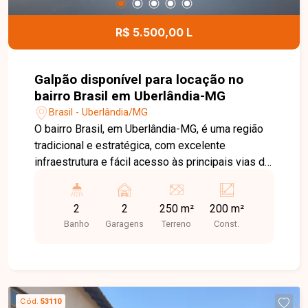
R$ 5.500,00 L
Galpão disponível para locação no
bairro Brasil em Uberlândia-MG
Brasil - Uberlândia/MG
O bairro Brasil, em Uberlândia-MG, é uma região
tradicional e estratégica, com excelente
infraestrutura e fácil acesso às principais vias da
cidade. Próximo ao Centro, conta com ampla
oferta de comércios, bancos, restaurantes,
2
2
250 m²
200 m²
escolas e serviços, sendo uma excelente
Banho
Garagens
Terreno
Const.
localização para empresas e atividades
comerciais. Ótimo galpão comercial com área
total de 250m², sendo aproximadamente 200m²
de área construída. O imóvel conta com
escritório, 02 banheiros, pé-direito de 4,5 metros
Cód.
53110