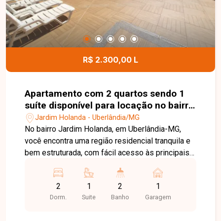
esta excelente oportunidade comercial.
R$ 2.300,00 L
Apartamento com 2 quartos sendo 1
suíte disponível para locação no bairro
Jardim Holanda em Uberlândia-MG
Jardim Holanda - Uberlândia/MG
No bairro Jardim Holanda, em Uberlândia-MG,
você encontra uma região residencial tranquila e
bem estruturada, com fácil acesso às principais
vias da cidade e proximidade com
supermercados, escolas, farmácias e diversos
2
1
2
1
comércios, proporcionando praticidade e
Dorm.
Suite
Banho
Garagem
qualidade de vida. Apartamento disponível para
locação com aproximadamente 75 m² de área