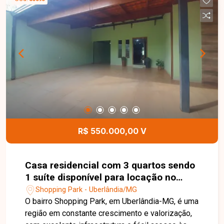
ambientes amplos e bem distribuídos,
proporcionando conforto e funcionalidade para
toda a família. Uma excelente oportunidade para
quem busca um imóvel confortável, bem
localizado e com o diferencial de uma suíte com
hidromassagem em uma das regiões que mais
crescem em Uberlândia. Entre em contato e
agende sua visita!
R$ 550.000,00 V
Casa residencial com 3 quartos sendo
1 suíte disponível para locação no
bairro Shopping Park em Uberlândia-
Shopping Park - Uberlândia/MG
MG
O bairro Shopping Park, em Uberlândia-MG, é uma
região em constante crescimento e valorização,