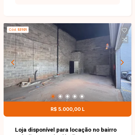
para negócios. Loja comercial com
aproximadamente 62m² de área construída,
localizada em via de grande fluxo,
proporcionando alta visibilidade para a empresa
Cód.
53101
e fácil acesso aos clientes. O imóvel conta com
porta automatizada, banheiro acessível e 03
vagas de estacionamento, oferecendo
praticidade e comodidade para clientes e
colaboradores. Entre em contato para mais
informações e agende uma visita para conhecer
esta excelente oportunidade comercial.
R$ 5.000,00 L
Loja disponível para locação no bairro