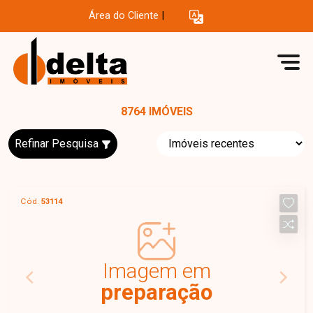
Área do Cliente
|
8764 IMÓVEIS
Refinar Pesquisa
Cód.
53114
Imagem em
preparação