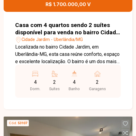
R$ 1.700.000,00 V
Casa com 4 quartos sendo 2 suítes
disponível para venda no bairro Cidade
Jardim em Uberlândia-MG
Cidade Jardim - Uberlândia/MG
Localizada no bairro Cidade Jardim, em
Uberlândia-MG, esta casa reúne conforto, espaço
e excelente localização. O bairro é um dos mais
tradicionais da cidade, oferecendo infraestrutura
completa, fácil acesso às principais vias, ampla
4
2
4
2
variedade de comércios, serviços, escolas e
Dorm.
Suítes
Banho
Garagens
opções de lazer, proporcionando praticidade e
qualidade de vida para toda a família. A casa
possui 240 m² de área construída em terreno de
420 m². Conta com sala em dois ambientes, 4
quartos, sendo 2 suítes, banheiro social, banheiro
Cód.
53107
externo, cozinha espaçosa, lavanderia, além de
jardim de inverno, escritório, varanda gourmet