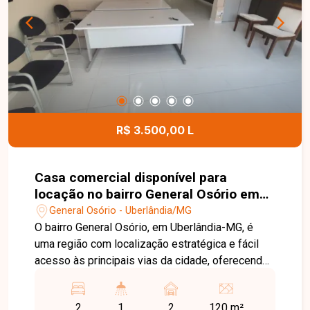
armário e box em blindex e 01 vaga de garagem.
O condomínio dispõe de elevador,
proporcionando mais conforto e praticidade aos
moradores. Entre em contato para mais
informações e agende uma visita para conhecer
este excelente apartamento mobiliado.
R$ 3.500,00 L
Casa comercial disponível para
locação no bairro General Osório em
Uberlândia-MG
General Osório - Uberlândia/MG
O bairro General Osório, em Uberlândia-MG, é
uma região com localização estratégica e fácil
acesso às principais vias da cidade, oferecendo
praticidade para empresas e profissionais. A
proximidade com comércios, serviços e outros
2
1
2
120 m²