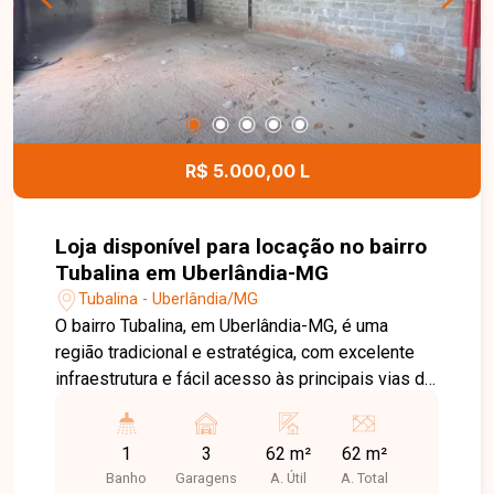
com 02 vagas de garagem na área residencial e
01 vaga na área comercial, proporcionando
excelente aproveitamento dos espaços para
diferentes finalidades. Entre em contato para
mais informações e agende uma visita para
conhecer esta excelente oportunidade.
R$ 5.000,00 L
Loja disponível para locação no bairro
Tubalina em Uberlândia-MG
Tubalina - Uberlândia/MG
O bairro Tubalina, em Uberlândia-MG, é uma
região tradicional e estratégica, com excelente
infraestrutura e fácil acesso às principais vias da
cidade. Localizado próximo a comércios,
supermercados, escolas, farmácias e diversos
1
3
62 m²
62 m²
serviços, oferece praticidade e grande fluxo de
Banho
Garagens
A. Útil
A. Total
pessoas e veículos, sendo uma excelente opção