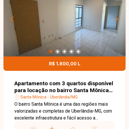
com churrasqueira, depósito no fundo e garagem
para 2 carros. Condomínio: conforme cadastro.
Agende sua visita e venha conhecer de perto
todos os detalhes deste imóvel. Uma excelente
oportunidade para quem busca espaço, conforto
e uma localização privilegiada em Uberlândia.
R$ 1.800,00 L
Apartamento com 3 quartos disponível
para locação no bairro Santa Mônica
em Uberlândia-MG
Santa Mônica - Uberlândia/MG
O bairro Santa Mônica é uma das regiões mais
valorizadas e completas de Uberlândia-MG, com
excelente infraestrutura e fácil acesso a
comércios, supermercados, escolas,