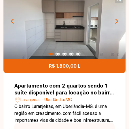
em estilo americana revestida com armários
planejados e balcão para refeições, área de
serviço integrada e 1 vaga de garagem. Não
perca a oportunidade de morar em um imóvel que
reúne conforto, funcionalidade e excelente
localização. Entre em contato com a Delta
Imóveis e agende sua visita para conhecer este
apartamento!
R$ 1.800,00 L
Apartamento com 2 quartos sendo 1
suíte disponível para locação no bairro
Laranjeiras em Uberlândia-MG
Laranjeiras - Uberlândia/MG
O bairro Laranjeiras, em Uberlândia-MG, é uma
região em crescimento, com fácil acesso a
importantes vias da cidade e boa infraestrutura,
além de proximidade com comércios e serviços.