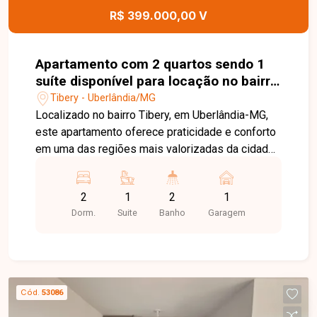
esta excelente oportunidade.
R$ 399.000,00 V
Apartamento com 2 quartos sendo 1
suíte disponível para locação no bairro
Tibery em Uberlândia-MG
Tibery - Uberlândia/MG
Localizado no bairro Tibery, em Uberlândia-MG,
este apartamento oferece praticidade e conforto
em uma das regiões mais valorizadas da cidade.
O bairro conta com fácil acesso às principais
avenidas, ampla variedade de comércios,
2
1
2
1
supermercados, farmácias, restaurantes, além de
Dorm.
Suite
Banho
Garagem
estar próximo a instituições de ensino e diversos
serviços que tornam a rotina mais prática e
conveniente. Apartamento com 65,42m², sala
ampla em 2 ambientes com acesso à sacada e
vista livre, 2 quartos, sendo 1 suíte, banheiros
Cód.
53086
com armário, espelho e box em blindex, cozinha