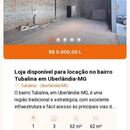
colaboradores. Entre em contato para mais
informações e agende uma visita para conhecer
esta excelente oportunidade comercial.
R$ 5.000,00 L
Loja disponível para locação no bairro
Tubalina em Uberlândia-MG
Tubalina - Uberlândia/MG
O bairro Tubalina, em Uberlândia-MG, é uma
região tradicional e estratégica, com excelente
infraestrutura e fácil acesso às principais vias da
cidade. Localizado próximo a comércios,
supermercados, escolas, farmácias e diversos
1
3
62 m²
62 m²
serviços, oferece praticidade e grande fluxo de