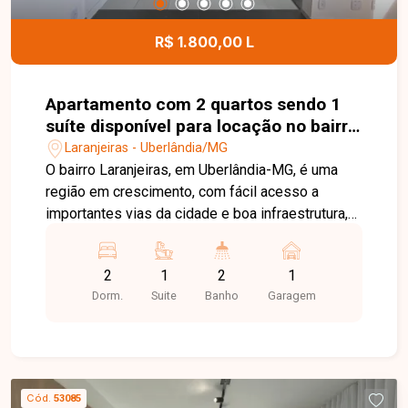
R$ 1.800,00 L
Apartamento com 2 quartos sendo 1
suíte disponível para locação no bairro
Laranjeiras em Uberlândia-MG
Laranjeiras - Uberlândia/MG
O bairro Laranjeiras, em Uberlândia-MG, é uma
região em crescimento, com fácil acesso a
importantes vias da cidade e boa infraestrutura,
além de proximidade com comércios e serviços.
Apartamento novo, primeira locação, composto
2
1
2
1
por sala em 2 ambientes, cozinha com armários
Dorm.
Suite
Banho
Garagem
planejados e cooktop, sacada integrada sendo
área de serviço, 2 quartos sendo 1 suíte com
armário, 1 banheiro social ambos banheiros com
armários e box. O imóvel conta ainda com 1 vaga
de garagem. O condomínio dispõe de portaria 24
Cód.
53085