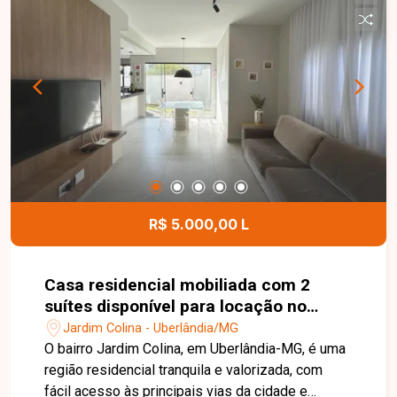
horas, quadra de beach tennis, piscina adulto e
infantil, academia, playground, elevadores e
espaço gourmet com churrasqueira. Possui gás
canalizado e água com medidores individuais
cobrados à parte. Entre em contato para mais
informações e agende uma visita para conhecer
este imóvel.
R$ 5.000,00 L
Casa residencial mobiliada com 2
suítes disponível para locação no
bairro Jardim Colina em Uberlândia-
Jardim Colina - Uberlândia/MG
MG
O bairro Jardim Colina, em Uberlândia-MG, é uma
região residencial tranquila e valorizada, com
fácil acesso às principais vias da cidade e