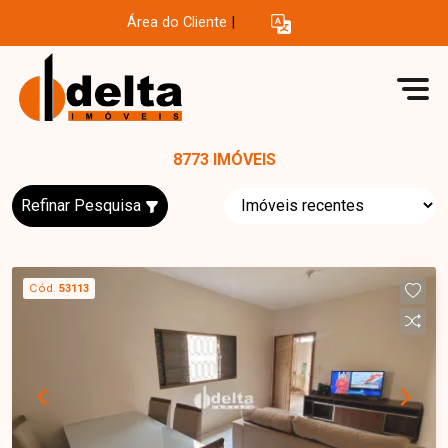
Área do Cliente
|
8773 IMÓVEIS
Refinar Pesquisa
Cód.
53113