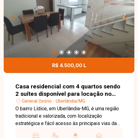
informações e agende uma visita para conhecer
esta excelente oportunidade.
R$ 4.500,00 L
Casa residencial com 4 quartos sendo
2 suítes disponível para locação no
bairro General Osório em Uberlândia-
General Osório - Uberlândia/MG
MG
O bairro Lídice, em Uberlândia-MG, é uma região
tradicional e valorizada, com localização
estratégica e fácil acesso às principais vias da
cidade. Próximo a comércios, escolas,