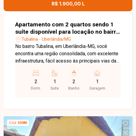
para o dia a dia. Entre em contato para mais
R$ 1.900,00 L
informações e agende uma visita para conhecer
este excelente imóvel.
Apartamento com 2 quartos sendo 1
suíte disponível para locação no bairro
Tubalina em Uberlândia-MG
Tubalina - Uberlândia/MG
No bairro Tubalina, em Uberlândia-MG, você
encontra uma região consolidada, com excelente
infraestrutura, fácil acesso às principais vias da
cidade e proximidade com supermercados,
escolas, farmácias e diversos comércios,
2
1
2
1
proporcionando praticidade e qualidade de vida.
Dorm.
Suite
Banho
Garagem
Apartamento mobiliado disponível para locação,
composto por sala em dois ambientes, cozinha
com armários, área de serviço, 2 quartos com
armários, sendo 1 suíte, banheiro social e 1 vaga
de garagem coberta. O imóvel oferece ambientes
Cód.
53083
bem distribuídos, confortáveis e funcionais, ideal
para quem busca praticidade e comodidade no