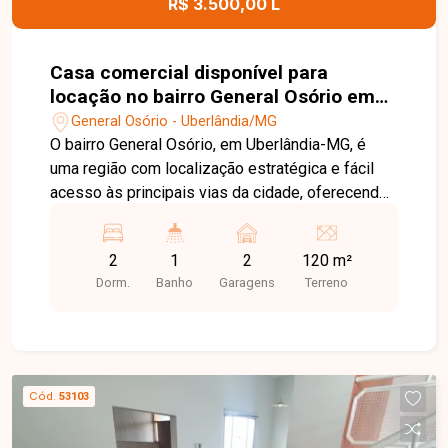
R$ 3.500,00 L
Casa comercial disponível para
locação no bairro General Osório em
Uberlândia-MG
General Osório - Uberlândia/MG
O bairro General Osório, em Uberlândia-MG, é
uma região com localização estratégica e fácil
acesso às principais vias da cidade, oferecendo
praticidade para empresas e profissionais. A
proximidade com comércios, serviços e outros
2
1
2
120 m²
estabelecimentos torna a região uma excelente
Dorm.
Banho
Garagens
Terreno
opção para instalação de atividades comerciais.
Casa comercial composta por 02 salas, cozinha,
banheiro com acessibilidade e 01 vaga de
estacionamento na área comercial. O imóvel
possui Habite-se, proporcionando mais
Cód.
53103
segurança e regularidade para utilização
comercial. Entre em contato para mais