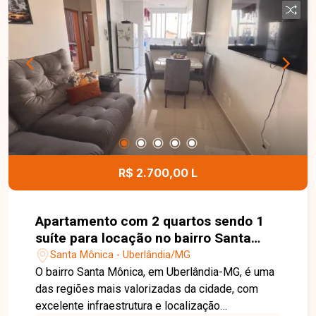
privilegiada. Agende sua visita e venha conhecer
este imóvel!
R$ 2.700,00 L
Apartamento com 2 quartos sendo 1
suíte para locação no bairro Santa
Mônica em Uberlândia-MG
Santa Mônica - Uberlândia/MG
O bairro Santa Mônica, em Uberlândia-MG, é uma
das regiões mais valorizadas da cidade, com
excelente infraestrutura e localização