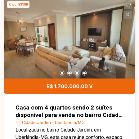
com espaço para diversos carros. Ideal para
Cód.
53108
quem busca espaço, conforto e tranquilidade em
um só lugar. Agende sua visita e venha conhecer
essa excelente oportunidade de locação!
R$ 1.700.000,00 V
Casa com 4 quartos sendo 2 suítes
disponível para venda no bairro Cidade
Jardim em Uberlândia-MG
Cidade Jardim - Uberlândia/MG
Localizada no bairro Cidade Jardim, em
Uberlândia-MG, esta casa reúne conforto, espaço