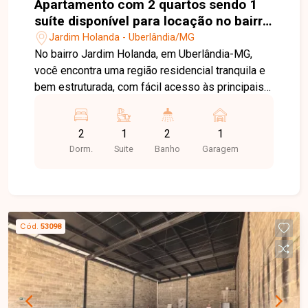
Apartamento com 2 quartos sendo 1
suíte disponível para locação no bairro
Jardim Holanda em Uberlândia-MG
Jardim Holanda - Uberlândia/MG
No bairro Jardim Holanda, em Uberlândia-MG,
você encontra uma região residencial tranquila e
bem estruturada, com fácil acesso às principais
vias da cidade e proximidade com
supermercados, escolas, farmácias e diversos
2
1
2
1
comércios, proporcionando praticidade e
Dorm.
Suite
Banho
Garagem
qualidade de vida. Apartamento disponível para
locação com aproximadamente 75 m² de área
privativa. O imóvel conta com sala equipada com
painel, ar-condicionado e cortina, 2 quartos com
armários, sendo 1 suíte com ar-condicionado,
Cód.
53098
banheiro social com box e armários, cozinha com
armários, fogão e forno, área de serviço e 1 vaga
de garagem. O valor do condomínio já está
incluso na locação, proporcionando mais
praticidade no planejamento mensal. O