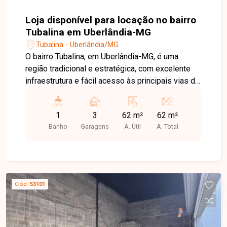
Loja disponível para locação no bairro
Tubalina em Uberlândia-MG
Tubalina - Uberlândia/MG
O bairro Tubalina, em Uberlândia-MG, é uma
região tradicional e estratégica, com excelente
infraestrutura e fácil acesso às principais vias da
cidade. Localizado próximo a comércios,
supermercados, escolas, farmácias e diversos
1
3
62 m²
62 m²
serviços, oferece praticidade e grande fluxo de
Banho
Garagens
A. Útil
A. Total
pessoas e veículos, sendo uma excelente opção
para negócios. Loja comercial com
aproximadamente 62m² de área construída,
localizada em via de grande fluxo,
proporcionando alta visibilidade para a empresa
Cód.
53101
e fácil acesso aos clientes. O imóvel conta com
porta automatizada, banheiro acessível e 03
vagas de estacionamento, oferecendo
praticidade e comodidade para clientes e