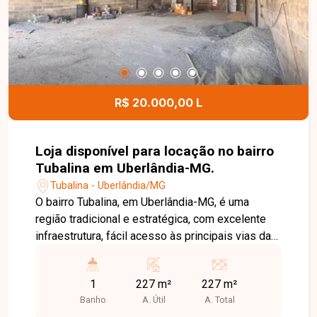
condomínio oferece excelente estrutura de lazer
e comodidade, com piscina, salão de festas, 3
espaços gourmet, espaço fitness, pista para
caminhada, elevador, portaria e coletor de lixo em
cada bloco, garantindo mais segurança, conforto
e qualidade de vida aos moradores. Uma
R$ 20.000,00 L
excelente oportunidade para quem busca um
apartamento completo, bem equipado e em
condomínio com ótima infraestrutura. Entre em
Loja disponível para locação no bairro
contato e agende sua visita!
Tubalina em Uberlândia-MG.
Tubalina - Uberlândia/MG
O bairro Tubalina, em Uberlândia-MG, é uma
região tradicional e estratégica, com excelente
infraestrutura, fácil acesso às principais vias da
cidade e grande fluxo de veículos e
consumidores. A localização oferece
1
227 m²
227 m²
proximidade a comércios, supermercados,
Banho
A. Útil
A. Total
escolas, farmácias e diversos serviços, sendo