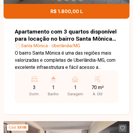
R$ 1.800,00 L
Apartamento com 3 quartos disponível
para locação no bairro Santa Mônica
em Uberlândia-MG
Santa Mônica - Uberlândia/MG
O bairro Santa Mônica é uma das regiões mais
valorizadas e completas de Uberlândia-MG, com
excelente infraestrutura e fácil acesso a
comércios, supermercados, escolas,
universidades, serviços e principais vias da
3
1
1
70 m²
cidade, oferecendo praticidade e qualidade de
Dorm.
Banho
Garagem
A. Útil
vida para seus moradores. Apartamento com 70
m², possui sala ampla, 03 quartos sendo 01 com
armários, banheiro social, cozinha com armários,
área de serviço e 01 vaga de garagem coberta.
Uma excelente oportunidade para quem busca
Cód.
53105
conforto, praticidade e uma localização