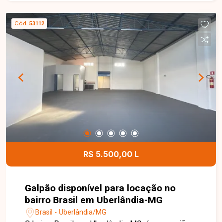
m² de área construída em terreno de 270 m²,
composta por sala ampla, 2 quartos, banheiro
Cód.
53112
social, cozinha, lavanderia e vaga coberta para 3
veículos. O imóvel conta ainda com edícula nos
fundos, composta por 1 quarto, banheiro, jardim
de inverno, lavanderia e cozinha com armários,
oferecendo espaço extra para família, hóspedes
ou até mesmo para uso independente. Aproveite
esta oportunidade de adquirir um imóvel versátil
e bem localizado em Uberlândia. Entre em
contato com a Delta e agende já a sua visita!
R$ 5.500,00 L
Galpão disponível para locação no
bairro Brasil em Uberlândia-MG
Brasil - Uberlândia/MG