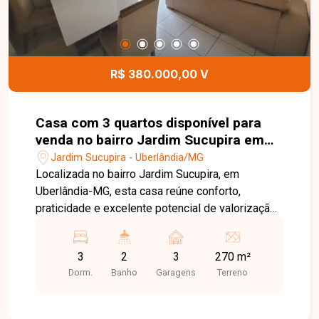
R$ 380.000,00 V
Casa com 3 quartos disponível para
venda no bairro Jardim Sucupira em
Uberlândia-MG
Jardim Sucupira - Uberlândia/MG
Localizada no bairro Jardim Sucupira, em
Uberlândia-MG, esta casa reúne conforto,
praticidade e excelente potencial de valorização.
O bairro oferece ambiente residencial tranquilo,
fácil acesso a importantes vias da cidade e
3
2
3
270 m²
proximidade com comércios, escolas, serviços e
Dorm.
Banho
Garagens
Terreno
demais facilidades do dia a dia, sendo uma ótima
opção para quem busca qualidade de vida. Casa
disponível para venda com aproximadamente 190