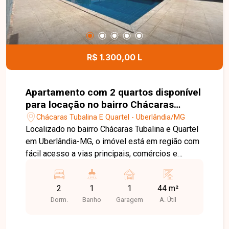
Entre em contato com a Delta Imóveis e agende
sua visita. Nossa equipe está pronta para
apresentar todos os detalhes deste excelente
apartamento e auxiliar você na realização de um
ótimo negócio.
R$ 1.300,00 L
Apartamento com 2 quartos disponível
para locação no bairro Chácaras
Tubalina E Quartel em Uberlândia-MG
Chácaras Tubalina E Quartel - Uberlândia/MG
Localizado no bairro Chácaras Tubalina e Quartel
em Uberlândia-MG, o imóvel está em região com
fácil acesso a vias principais, comércios e
serviços, proporcionando praticidade no dia a dia.
O apartamento é novo primeira locação no
2
1
1
44 m²
segundo piso apenas um lance de escada,
Dorm.
Banho
Garagem
A. Útil
composto por sala em 2 ambientes, cozinha, área
de serviço com tanque, banheiro social com box
(vai ser instalado o Box), 2 quartos, 1 vaga de