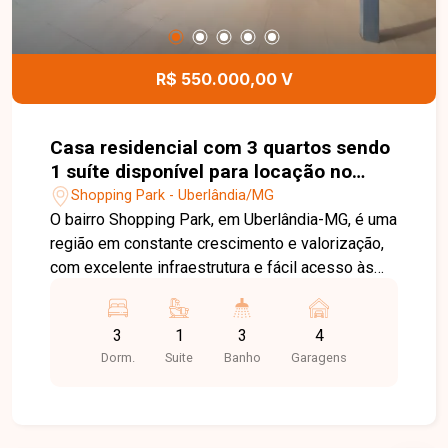
R$ 550.000,00 V
Casa residencial com 3 quartos sendo
1 suíte disponível para locação no
bairro Shopping Park em Uberlândia-
Shopping Park - Uberlândia/MG
MG
O bairro Shopping Park, em Uberlândia-MG, é uma
região em constante crescimento e valorização,
com excelente infraestrutura e fácil acesso às
principais vias da cidade. Próximo a
supermercados, escolas, farmácias, comércios e
3
1
3
4
diversos serviços, oferece praticidade, conforto
Dorm.
Suite
Banho
Garagens
e qualidade de vida para toda a família. Casa com
ambientes amplos e bem distribuídos, composta
por sala em 02 ambientes, 03 quartos, sendo 01
suíte com armário planejado, banheiro social com