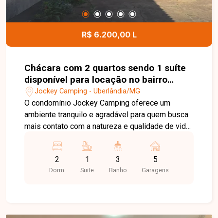
R$ 6.200,00 L
Chácara com 2 quartos sendo 1 suíte
disponível para locação no bairro
Jockey Camping em Uberlândia-MG
Jockey Camping - Uberlândia/MG
O condomínio Jockey Camping oferece um
ambiente tranquilo e agradável para quem busca
mais contato com a natureza e qualidade de vida,
proporcionando sossego e privacidade sem abrir
mão da praticidade de estar em Uberlândia-MG.
2
1
3
5
Chácara residencial com 380 m² de área
Dorm.
Suite
Banho
Garagens
construída, possui sala de TV ampla, sala de
jantar, cozinha com armários, despensa, 03
quartos sendo 01 suíte com 02 closets, banheiro
social, varanda com pomar de frutas e garagem