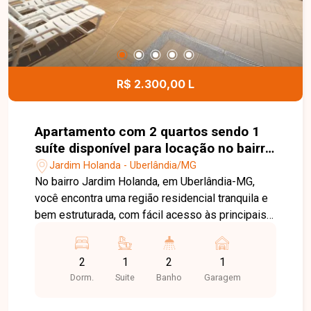
esta excelente oportunidade comercial.
R$ 2.300,00 L
Apartamento com 2 quartos sendo 1
suíte disponível para locação no bairro
Jardim Holanda em Uberlândia-MG
Jardim Holanda - Uberlândia/MG
No bairro Jardim Holanda, em Uberlândia-MG,
você encontra uma região residencial tranquila e
bem estruturada, com fácil acesso às principais
vias da cidade e proximidade com
supermercados, escolas, farmácias e diversos
2
1
2
1
comércios, proporcionando praticidade e
Dorm.
Suite
Banho
Garagem
qualidade de vida. Apartamento disponível para
locação com aproximadamente 75 m² de área