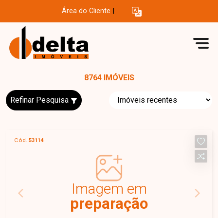
Área do Cliente
|
8764 IMÓVEIS
Refinar Pesquisa
Cód.
53114
Imagem em
preparação