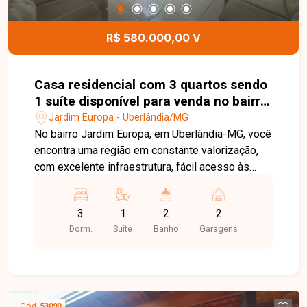
R$ 580.000,00 V
Casa residencial com 3 quartos sendo
1 suíte disponível para venda no bairro
Jardim Europa em Uberlândia-MG
Jardim Europa - Uberlândia/MG
No bairro Jardim Europa, em Uberlândia-MG, você
encontra uma região em constante valorização,
com excelente infraestrutura, fácil acesso às
principais avenidas da cidade e proximidade com
supermercados, escolas, farmácias e diversos
3
1
2
2
comércios, proporcionando praticidade e
Dorm.
Suite
Banho
Garagens
qualidade de vida. Casa disponível para venda
em excelente localização, composta por sala
ampla, 3 quartos, sendo 1 suíte com
hidromassagem, banheiro social, cozinha, área de
serviço e 2 vagas de garagem. O imóvel oferece
Cód.
53090