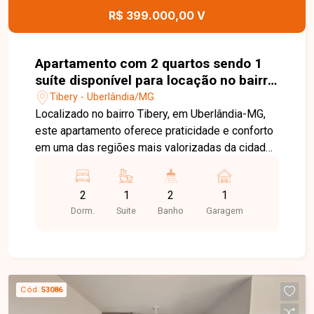
esta excelente oportunidade.
R$ 399.000,00 V
Apartamento com 2 quartos sendo 1
suíte disponível para locação no bairro
Tibery em Uberlândia-MG
Tibery - Uberlândia/MG
Localizado no bairro Tibery, em Uberlândia-MG,
este apartamento oferece praticidade e conforto
em uma das regiões mais valorizadas da cidade.
O bairro conta com fácil acesso às principais
avenidas, ampla variedade de comércios,
2
1
2
1
supermercados, farmácias, restaurantes, além de
Dorm.
Suite
Banho
Garagem
estar próximo a instituições de ensino e diversos
serviços que tornam a rotina mais prática e
conveniente. Apartamento com 65,42m², sala
ampla em 2 ambientes com acesso à sacada e
vista livre, 2 quartos, sendo 1 suíte, banheiros
Cód.
53086
com armário, espelho e box em blindex, cozinha