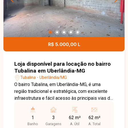
com 02 vagas de garagem na área residencial e
01 vaga na área comercial, proporcionando
excelente aproveitamento dos espaços para
diferentes finalidades. Entre em contato para
mais informações e agende uma visita para
conhecer esta excelente oportunidade.
R$ 5.000,00 L
Loja disponível para locação no bairro
Tubalina em Uberlândia-MG
Tubalina - Uberlândia/MG
O bairro Tubalina, em Uberlândia-MG, é uma
região tradicional e estratégica, com excelente
infraestrutura e fácil acesso às principais vias da
cidade. Localizado próximo a comércios,
supermercados, escolas, farmácias e diversos
1
3
62 m²
62 m²
serviços, oferece praticidade e grande fluxo de
Banho
Garagens
A. Útil
A. Total
pessoas e veículos, sendo uma excelente opção