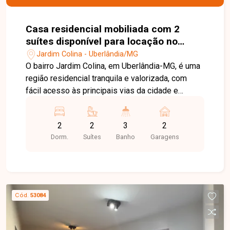
Casa residencial mobiliada com 2
suítes disponível para locação no
bairro Jardim Colina em Uberlândia-
Jardim Colina - Uberlândia/MG
MG
O bairro Jardim Colina, em Uberlândia-MG, é uma
região residencial tranquila e valorizada, com
fácil acesso às principais vias da cidade e
excelente infraestrutura. Próximo a
supermercados, escolas, farmácias e diversos
2
2
3
2
comércios, oferece praticidade, segurança e
Dorm.
Suítes
Banho
Garagens
qualidade de vida para toda a família. Linda casa
sobrado totalmente mobiliada, distribuída em
dois pavimentos. No 1º piso, o imóvel conta com
sala em 02 ambientes equipada com sofá,
rack/painel com TV, mesa com cadeiras e
Cód.
53084
cortinas, lavabo, cozinha com armários
planejados, bancada, geladeira, cooktop e
eletrodomésticos, além de área de serviço com