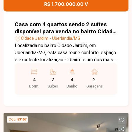
R$ 1.700.000,00 V
Casa com 4 quartos sendo 2 suítes
disponível para venda no bairro Cidade
Jardim em Uberlândia-MG
Cidade Jardim - Uberlândia/MG
Localizada no bairro Cidade Jardim, em
Uberlândia-MG, esta casa reúne conforto, espaço
e excelente localização. O bairro é um dos mais
tradicionais da cidade, oferecendo infraestrutura
completa, fácil acesso às principais vias, ampla
4
2
4
2
variedade de comércios, serviços, escolas e
Dorm.
Suítes
Banho
Garagens
opções de lazer, proporcionando praticidade e
qualidade de vida para toda a família. A casa
possui 240 m² de área construída em terreno de
420 m². Conta com sala em dois ambientes, 4
quartos, sendo 2 suítes, banheiro social, banheiro
Cód.
53107
externo, cozinha espaçosa, lavanderia, além de
jardim de inverno, escritório, varanda gourmet