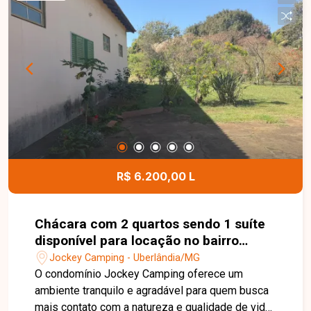
e portão com 3 metros de altura, oferecendo
praticidade e funcionalidade para diferentes
atividades. Possui ainda Habite-se, AVCB,
acessibilidade e documentação em ordem, além
de energia monofásica. Entre em contato para
mais informações e agende uma visita para
conhecer esta excelente oportunidade comercial.
R$ 6.200,00 L
Chácara com 2 quartos sendo 1 suíte
disponível para locação no bairro
Jockey Camping em Uberlândia-MG
Jockey Camping - Uberlândia/MG
O condomínio Jockey Camping oferece um
ambiente tranquilo e agradável para quem busca
mais contato com a natureza e qualidade de vida,