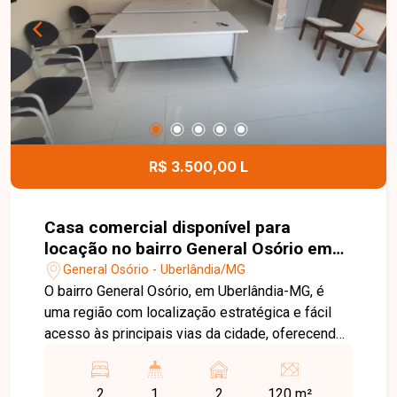
armário e box em blindex e 01 vaga de garagem.
O condomínio dispõe de elevador,
proporcionando mais conforto e praticidade aos
moradores. Entre em contato para mais
informações e agende uma visita para conhecer
este excelente apartamento mobiliado.
R$ 3.500,00 L
Casa comercial disponível para
locação no bairro General Osório em
Uberlândia-MG
General Osório - Uberlândia/MG
O bairro General Osório, em Uberlândia-MG, é
uma região com localização estratégica e fácil
acesso às principais vias da cidade, oferecendo
praticidade para empresas e profissionais. A
proximidade com comércios, serviços e outros
2
1
2
120 m²