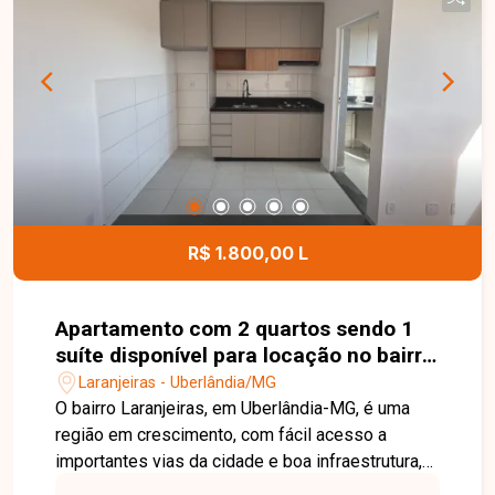
em estilo americana revestida com armários
planejados e balcão para refeições, área de
serviço integrada e 1 vaga de garagem. Não
perca a oportunidade de morar em um imóvel que
reúne conforto, funcionalidade e excelente
localização. Entre em contato com a Delta
Imóveis e agende sua visita para conhecer este
apartamento!
R$ 1.800,00 L
Apartamento com 2 quartos sendo 1
suíte disponível para locação no bairro
Laranjeiras em Uberlândia-MG
Laranjeiras - Uberlândia/MG
O bairro Laranjeiras, em Uberlândia-MG, é uma
região em crescimento, com fácil acesso a
importantes vias da cidade e boa infraestrutura,
além de proximidade com comércios e serviços.