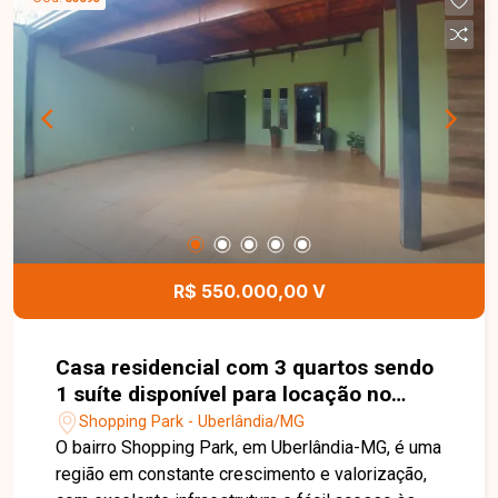
ambientes amplos e bem distribuídos,
proporcionando conforto e funcionalidade para
toda a família. Uma excelente oportunidade para
quem busca um imóvel confortável, bem
localizado e com o diferencial de uma suíte com
hidromassagem em uma das regiões que mais
crescem em Uberlândia. Entre em contato e
agende sua visita!
R$ 550.000,00 V
Casa residencial com 3 quartos sendo
1 suíte disponível para locação no
bairro Shopping Park em Uberlândia-
Shopping Park - Uberlândia/MG
MG
O bairro Shopping Park, em Uberlândia-MG, é uma
região em constante crescimento e valorização,