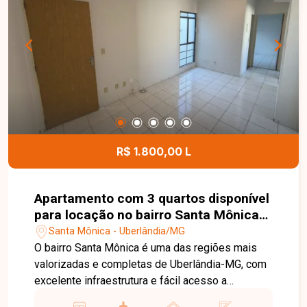
com churrasqueira, depósito no fundo e garagem
para 2 carros. Condomínio: conforme cadastro.
Agende sua visita e venha conhecer de perto
todos os detalhes deste imóvel. Uma excelente
oportunidade para quem busca espaço, conforto
e uma localização privilegiada em Uberlândia.
R$ 1.800,00 L
Apartamento com 3 quartos disponível
para locação no bairro Santa Mônica
em Uberlândia-MG
Santa Mônica - Uberlândia/MG
O bairro Santa Mônica é uma das regiões mais
valorizadas e completas de Uberlândia-MG, com
excelente infraestrutura e fácil acesso a
comércios, supermercados, escolas,