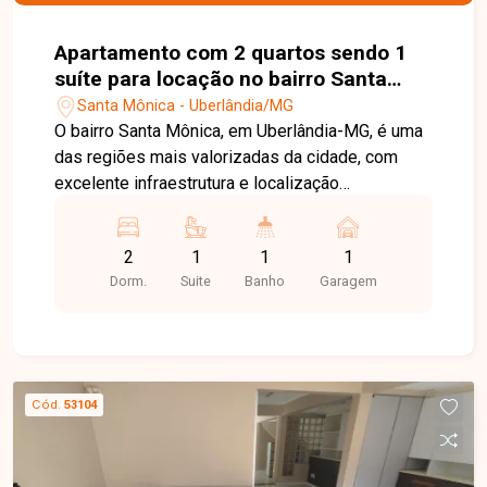
Apartamento com 2 quartos sendo 1
suíte para locação no bairro Santa
Mônica em Uberlândia-MG
Santa Mônica - Uberlândia/MG
O bairro Santa Mônica, em Uberlândia-MG, é uma
das regiões mais valorizadas da cidade, com
excelente infraestrutura e localização
privilegiada, especialmente por sua proximidade
à Universidade Federal de Uberlândia (UFU). A
2
1
1
1
região conta com ampla oferta de
Dorm.
Suite
Banho
Garagem
supermercados, restaurantes, farmácias, bancos,
escolas e diversos serviços, sendo uma
excelente opção para estudantes, professores e
profissionais. Apartamento mobiliado composto
por sala em 02 ambientes, cozinha planejada, 02
Cód.
53104
quartos, sendo 01 suíte com sacada e armário
planejado, além de ar-condicionado nos 02
quartos. Conta ainda com banheiro social com