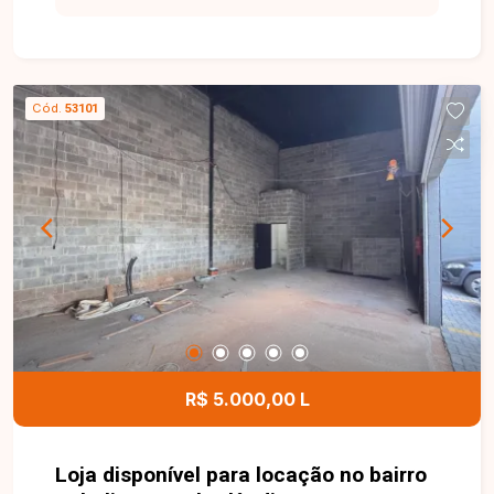
para negócios. Loja comercial com
aproximadamente 62m² de área construída,
localizada em via de grande fluxo,
proporcionando alta visibilidade para a empresa
Cód.
53101
e fácil acesso aos clientes. O imóvel conta com
porta automatizada, banheiro acessível e 03
vagas de estacionamento, oferecendo
praticidade e comodidade para clientes e
colaboradores. Entre em contato para mais
informações e agende uma visita para conhecer
esta excelente oportunidade comercial.
R$ 5.000,00 L
Loja disponível para locação no bairro