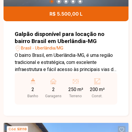
R$ 5.500,00 L
Galpão disponível para locação no
bairro Brasil em Uberlândia-MG
Brasil - Uberlândia/MG
O bairro Brasil, em Uberlândia-MG, é uma região
tradicional e estratégica, com excelente
infraestrutura e fácil acesso às principais vias da
cidade. Próximo ao Centro, conta com ampla
oferta de comércios, bancos, restaurantes,
2
2
250 m²
200 m²
escolas e serviços, sendo uma excelente
Banho
Garagens
Terreno
Const.
localização para empresas e atividades
comerciais. Ótimo galpão comercial com área
total de 250m², sendo aproximadamente 200m²
de área construída. O imóvel conta com
escritório, 02 banheiros, pé-direito de 4,5 metros
Cód.
53110