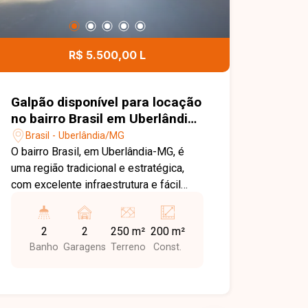
R$ 5.500,00 L
Galpão disponível para locação
no bairro Brasil em Uberlândia-
MG
Brasil - Uberlândia/MG
O bairro Brasil, em Uberlândia-MG, é
uma região tradicional e estratégica,
com excelente infraestrutura e fácil
acesso às principais vias da cidade.
Próximo ao Centro, conta com ampla
2
2
250 m²
200 m²
oferta de comércios, bancos,
Banho
Garagens
Terreno
Const.
restaurantes, escolas e serviços,
sendo uma excelente localização para
empresas e atividades comerciais.
Ótimo galpão comercial com área total