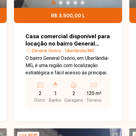
perto todos os detalhes deste imóvel.
Uma excelente oportunidade para quem
R$ 3.500,00 L
busca espaço, conforto e uma
localização privilegiada em Uberlândia.
Casa comercial disponível para
locação no bairro General
Osório em Uberlândia-MG
General Osório - Uberlândia/MG
O bairro General Osório, em Uberlândia-
MG, é uma região com localização
estratégica e fácil acesso às principais
vias da cidade, oferecendo praticidade
para empresas e profissionais. A
2
1
2
120 m²
proximidade com comércios, serviços
Dorm.
Banho
Garagens
Terreno
e outros estabelecimentos torna a
região uma excelente opção para
instalação de atividades comerciais.
Casa comercial composta por 02 salas,
cozinha, banheiro com acessibilidade e
Cód.
53101