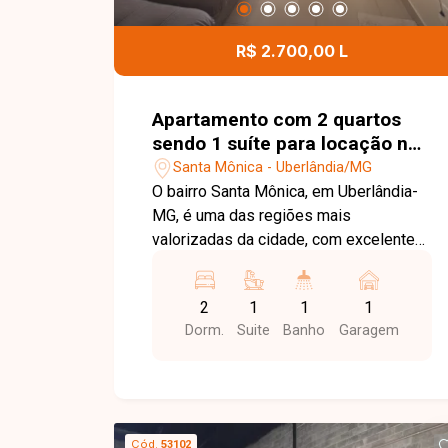
R$ 2.700,00 L
Apartamento com 2 quartos
sendo 1 suíte para locação no
bairro Santa Mônica em
Santa Mônica - Uberlândia/MG
Uberlândia-MG
O bairro Santa Mônica, em Uberlândia-
MG, é uma das regiões mais
valorizadas da cidade, com excelente
infraestrutura e localização privilegiada,
especialmente por sua proximidade à
2
1
1
1
Universidade Federal de Uberlândia
Dorm.
Suite
Banho
Garagem
(UFU). A região conta com ampla oferta
de supermercados, restaurantes,
farmácias, bancos, escolas e diversos
serviços, sendo uma excelente opção
para estudantes, professores e
Cód.
53102