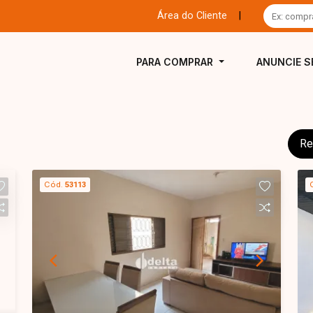
Área do Cliente
|
PARA COMPRAR
ANUNCIE S
Re
Cód.
53113