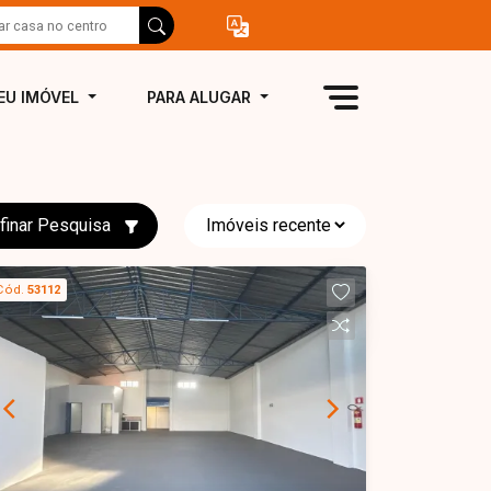
EU IMÓVEL
PARA ALUGAR
finar Pesquisa
Cód.
53112