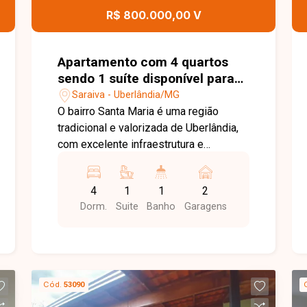
oportunidade comercial.
R$ 800.000,00 V
Apartamento com 4 quartos
sendo 1 suíte disponível para
venda no bairro Santa Maria
Saraiva - Uberlândia/MG
em Uberlândia-MG
O bairro Santa Maria é uma região
tradicional e valorizada de Uberlândia,
com excelente infraestrutura e
localização estratégica. Próximo a
supermercados, escolas, farmácias,
4
1
1
2
restaurantes, comércios e diversos
Dorm.
Suite
Banho
Garagens
serviços, oferece fácil acesso às
principais vias da cidade e proporciona
praticidade e qualidade de vida para
toda a família. O apartamento conta com
sala ampla para 2 ambientes com
Cód.
53090
sacada, 4 quartos, sendo 1 suíte,