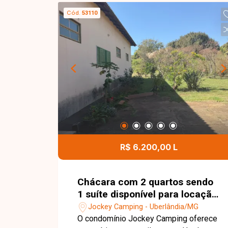
Cód.
53110
R$ 6.200,00 L
Chácara com 2 quartos sendo
1 suíte disponível para locação
no bairro Jockey Camping em
Jockey Camping - Uberlândia/MG
Uberlândia-MG
O condomínio Jockey Camping oferece