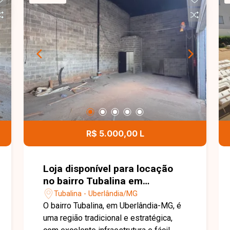
01 vaga de estacionamento na área
comercial. O imóvel possui Habite-se,
proporcionando mais segurança e
regularidade para utilização comercial.
Entre em contato para mais
informações e agende uma visita para
conhecer esta excelente oportunidade.
R$ 5.000,00 L
Loja disponível para locação
no bairro Tubalina em
Uberlândia-MG
Tubalina - Uberlândia/MG
O bairro Tubalina, em Uberlândia-MG, é
uma região tradicional e estratégica,