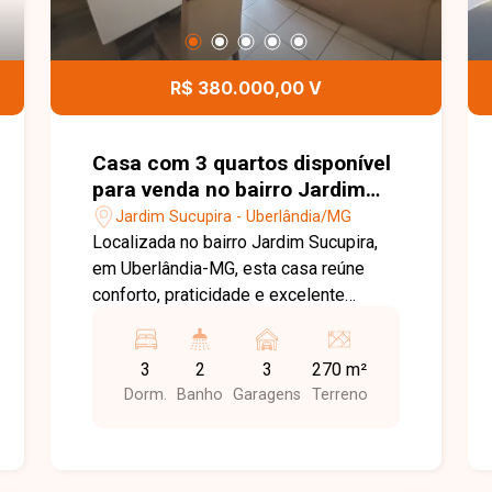
R$ 380.000,00 V
Casa com 3 quartos disponível
para venda no bairro Jardim
Sucupira em Uberlândia-MG
Jardim Sucupira - Uberlândia/MG
Localizada no bairro Jardim Sucupira,
em Uberlândia-MG, esta casa reúne
conforto, praticidade e excelente
potencial de valorização. O bairro
oferece ambiente residencial tranquilo,
3
2
3
270 m²
fácil acesso a importantes vias da
Dorm.
Banho
Garagens
Terreno
cidade e proximidade com comércios,
escolas, serviços e demais facilidades
do dia a dia, sendo uma ótima opção
para quem busca qualidade de vida.