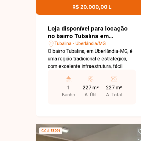
oportunidade comercial.
R$ 20.000,00 L
Loja disponível para locação
no bairro Tubalina em
Uberlândia-MG.
Tubalina - Uberlândia/MG
O bairro Tubalina, em Uberlândia-MG, é
uma região tradicional e estratégica,
com excelente infraestrutura, fácil
acesso às principais vias da cidade e
grande fluxo de veículos e
1
227 m²
227 m²
consumidores. A localização oferece
Banho
A. Útil
A. Total
proximidade a comércios,
supermercados, escolas, farmácias e
diversos serviços, sendo uma
excelente opção para empresas que
buscam visibilidade e praticidade. Loja
Cód.
53091
de primeira locação com