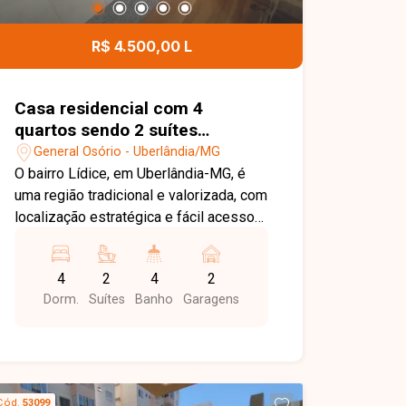
R$ 4.500,00 L
Casa residencial com 4
quartos sendo 2 suítes
disponível para locação no
General Osório - Uberlândia/MG
bairro General Osório em
O bairro Lídice, em Uberlândia-MG, é
Uberlândia-MG
uma região tradicional e valorizada, com
localização estratégica e fácil acesso
às principais vias da cidade. Próximo a
comércios, escolas, restaurantes,
4
2
4
2
bancos e diversos serviços, oferece
Dorm.
Suítes
Banho
Garagens
praticidade e excelente estrutura para
moradia ou instalação de atividades
profissionais. Casa residencial ou
comercial com ambientes amplos e
versáteis, composta por sala de visitas
Cód.
53099