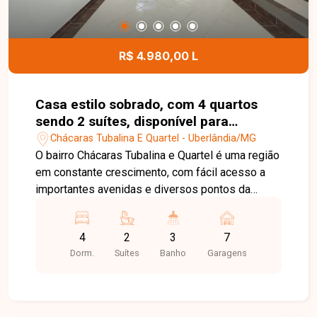
distribuição dos espaços, armários nos quartos e
na cozinha e ótimo aproveitamento do terreno.
Entre em contato com a Delta Imóveis e agende
R$ 4.980,00 L
sua visita. Nossa equipe está pronta para
apresentar todos os detalhes deste imóvel e
ajudar você a encontrar o lugar ideal para viver
Casa estilo sobrado, com 4 quartos
com conforto e qualidade.
sendo 2 suítes, disponível para
locação no bairro Chácaras Tubalina e
Chácaras Tubalina E Quartel - Uberlândia/MG
Quartel em Uberlândia-MG
O bairro Chácaras Tubalina e Quartel é uma região
em constante crescimento, com fácil acesso a
importantes avenidas e diversos pontos da
cidade. A localização oferece praticidade no dia a
dia, contando com comércios, serviços e uma
4
2
3
7
infraestrutura que proporciona conforto e
Dorm.
Suítes
Banho
Garagens
excelente qualidade de vida para toda a família.
Este excelente sobrado possui ampla sala em 2
ambientes, 4 quartos, sendo 2 suítes. No piso
térreo, conta com 3 quartos, incluindo uma suíte