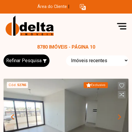
Área do Cliente
|
8780 IMÓVEIS - PÁGINA 10
Refinar Pesquisa
Cód.
52765
Exclusivo