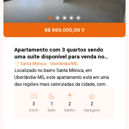
R$ 660.000,00 V
Apartamento com 3 quartos sendo
uma suíte disponível para venda no
bairro Santa Mônica em Uberlândia-
Santa Mônica - Uberlândia/MG
MG
Localizado no bairro Santa Mônica, em
Uberlândia-MG, este apartamento está em uma
das regiões mais valorizadas da cidade, com
excelente infraestrutura, fácil acesso às
principais vias e proximidade com universidades,
3
1
2
2
supermercados, escolas, farmácias, restaurantes
Dorm.
Suite
Banho
Garagens
e diversos comércios e serviços, proporcionando
praticidade e qualidade de vida. O imóvel conta
com sala ampla em dois ambientes integrada à