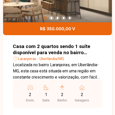
deseja adquirir um imóvel novo, ideal para sair do
aluguel ou investir em uma região com grande
potencial de valorização. Agende uma visita e
venha conhecer todos os detalhes desta casa.
R$ 350.000,00 V
Casa com 2 quartos sendo 1 suíte
disponível para venda no bairro
Laranjeiras em Uberlândia-MG
Laranjeiras - Uberlândia/MG
Localizada no bairro Laranjeiras, em Uberlândia-
MG, esta casa está situada em uma região em
constante crescimento e valorização, com fácil
acesso às principais vias da cidade e próxima a
supermercados, escolas, farmácias, comércios e
2
1
2
2
diversos serviços, proporcionando praticidade e
Dorm.
Suite
Banho
Garagens
qualidade de vida. O imóvel faz parte do
loteamento GSP Life 1, possui projeto moderno
em construção, com terreno de 125 m² e