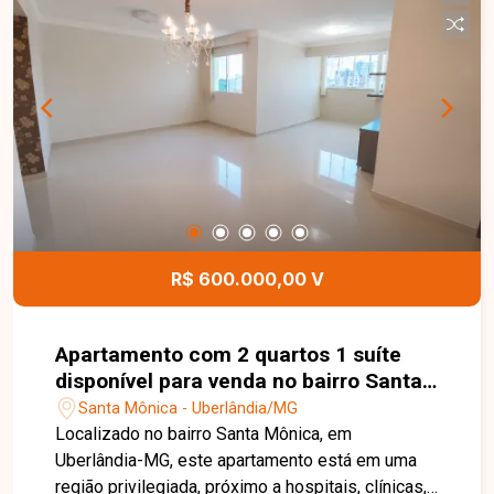
vaga de garagem coberta. O imóvel possui
ambientes bem distribuídos e funcionais, sendo
uma excelente opção para quem busca conforto
em uma localização privilegiada. Uma excelente
oportunidade para morar ou investir em um dos
bairros mais procurados de Uberlândia. Entre em
contato e agende sua visita para conhecer todos
os detalhes deste imóvel.
R$ 600.000,00 V
Apartamento com 2 quartos 1 suíte
disponível para venda no bairro Santa
Mônica em Uberlândia-MG.
Santa Mônica - Uberlândia/MG
Localizado no bairro Santa Mônica, em
Uberlândia-MG, este apartamento está em uma
região privilegiada, próximo a hospitais, clínicas,