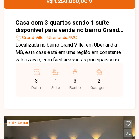
R$ 1.250.000,00 V
preparada para apresentar todos os detalhes
deste imóvel e ajudá-lo a encontrar o lar ideal
para viver com conforto, sofisticação e
Casa com 3 quartos sendo 1 suíte
segurança.
disponível para venda no bairro Grand
Ville em Uberlândia-MG
Grand Ville - Uberlândia/MG
Localizada no bairro Grand Ville, em Uberlândia-
MG, esta casa está em uma região em constante
valorização, com fácil acesso às principais vias
da cidade e próxima a supermercados, escolas,
farmácias, comércios e diversos serviços,
3
1
3
2
proporcionando conforto, praticidade e excelente
Dorm.
Suite
Banho
Garagens
qualidade de vida. O imóvel conta com sala
integrada à cozinha, 03 quartos, sendo 01 suíte
máster com closet, banheiro social, cozinha com
ilha americana equipada com armários planejados
e forno embutido, lavanderia coberta e
Cód.
52758
independente, despensa e dois corredores
laterais, sendo um deles com possibilidade de