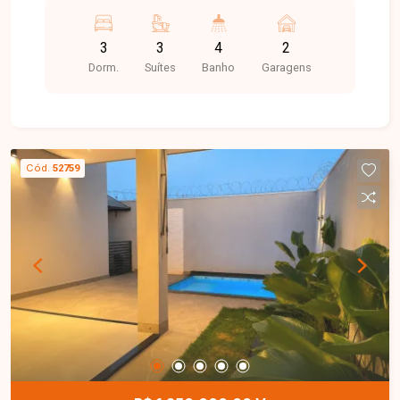
acesso às principais regiões de Uberlândia,
oferece infraestrutura completa, além de
3
3
4
2
proporcionar tranquilidade e conforto para toda a
Dorm.
Suítes
Banho
Garagens
família. Sala ampla com pé-direito duplo, 3 suítes,
sendo 1 com closet, lavabo, escritório, cozinha
gourmet integrada à varanda de jantar, despensa,
depósito, área de serviço e 2 vagas de garagem
cobertas. Casa térrea de alto padrão com 175 m²
Cód.
52759
de área construída em terreno de 294 m²,
localizada na parte central do condomínio.
Construída pelo moderno sistema ICF,
proporciona excelente conforto térmico e
acústico, alta resistência e impermeabilização.
Conta ainda com armários planejados,
acabamentos premium, porcelanatos Villagres,
esquadrias de alumínio Gold/Suprema, bancadas
em granito ou quartzo, aquecimento solar e
Habite-se pronto. Entre em contato com a Delta
Imóveis e agende sua visita. Nossa equipe está