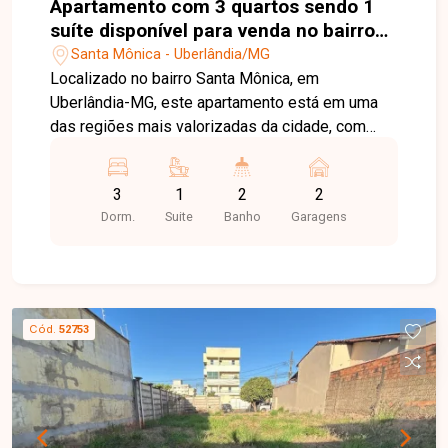
Apartamento com 3 quartos sendo 1
suíte disponível para venda no bairro
Santa Mônica em Uberlândia-MG
Santa Mônica - Uberlândia/MG
Localizado no bairro Santa Mônica, em
Uberlândia-MG, este apartamento está em uma
das regiões mais valorizadas da cidade, com
excelente infraestrutura, fácil acesso às
principais vias e proximidade com universidades,
3
1
2
2
supermercados, escolas, farmácias, restaurantes
Dorm.
Suite
Banho
Garagens
e diversos comércios e serviços. Além disso, o
imóvel está de frente para uma bela praça
arborizada, proporcionando qualidade de vida,
lazer e contato com a natureza. O apartamento
possui aproximadamente 105 m² de área
Cód.
52753
privativa, distribuídos em sala ampla, 03 quartos,
sendo 01 suíte, banheiro social, varanda gourmet,
cozinha, lavanderia independente e 02 vagas de
garagem. O edifício conta com 02 elevadores,
oferecendo mais praticidade e conforto no dia a