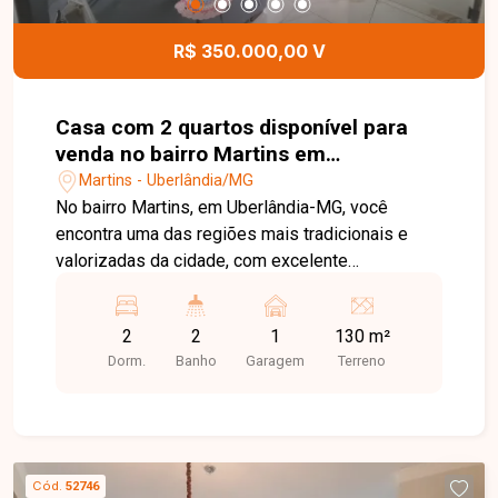
busca uma casa espaçosa, bem distribuída e
localizada em um dos bairros tradicionais de
R$ 350.000,00 V
Uberlândia. Entre em contato e agende sua visita!
Casa com 2 quartos disponível para
venda no bairro Martins em
Uberlândia-MG
Martins - Uberlândia/MG
No bairro Martins, em Uberlândia-MG, você
encontra uma das regiões mais tradicionais e
valorizadas da cidade, com excelente
infraestrutura, fácil acesso ao Centro e às
principais avenidas, além de estar próximo a
2
2
1
130 m²
supermercados, escolas, hospitais, farmácias e
Dorm.
Banho
Garagem
Terreno
diversos comércios, proporcionando praticidade
e qualidade de vida. Casa com aproximadamente
110 m² de área construída em terreno de 130 m²,
composta por sala de TV, sala de jantar, 2 quartos,
banheiro social, cozinha, 2 banheiros, varanda e 1
Cód.
52746