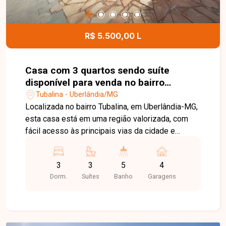
R$ 5.500,00 L
Casa com 3 quartos sendo suíte
disponível para venda no bairro
Tubalina em Uberlândia-MG
Tubalina - Uberlândia/MG
Localizada no bairro Tubalina, em Uberlândia-MG,
esta casa está em uma região valorizada, com
fácil acesso às principais vias da cidade e
próxima a supermercados, escolas, farmácias,
comércios e diversos serviços, proporcionando
3
3
5
4
praticidade, conforto e qualidade de vida. O
Dorm.
Suítes
Banho
Garagens
imóvel é um sobrado com excelente distribuição
dos ambientes. No pavimento térreo, conta com
sala de visitas, lavabo, copa integrada à cozinha
em estilo americano com armários embutidos,