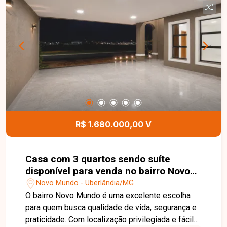
proporciona facilidade de acesso e grande
potencial para investimento. Esta é uma
excelente oportunidade para quem deseja
construir ou investir em uma das melhores
regiões de Uberlândia. Agende uma visita e
conheça todos os detalhes deste terreno.
R$ 1.680.000,00 V
Casa com 3 quartos sendo suíte
disponível para venda no bairro Novo
Mundo em Uberlândia-MG
Novo Mundo - Uberlândia/MG
O bairro Novo Mundo é uma excelente escolha
para quem busca qualidade de vida, segurança e
praticidade. Com localização privilegiada e fácil