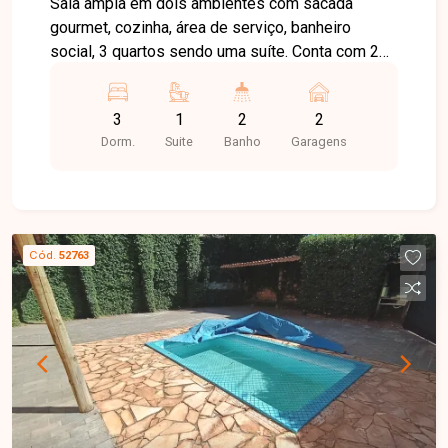
MG
Sala ampla em dois ambientes com sacada
gourmet, cozinha, área de serviço, banheiro
social, 3 quartos sendo uma suíte. Conta com 2
vagas de garagem cobertas com tomadas
elétricas, área gourmet e espaço kids.
3
1
2
2
Dorm.
Suite
Banho
Garagens
Cód.
52763