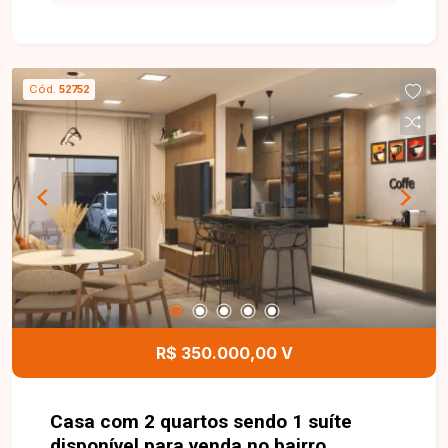
comércios e serviços, oferecendo praticidade e
grande potencial de valorização. O imóvel possui
360 m² de área total, com dimensões de 12
metros de frente por 30 metros de profundidade.
Cód.
52752
Sua localização estratégica e topografia
favorecem a construção de projetos residenciais
ou comerciais, sendo uma excelente
oportunidade para quem deseja investir ou
construir em uma região privilegiada. Esta é uma
excelente oportunidade para adquirir um terreno
bem localizado no bairro Santa Mônica. Agende
uma visita e venha conhecer todos os detalhes
deste imóvel.
R$ 350.000,00 V
Casa com 2 quartos sendo 1 suíte
disponível para venda no bairro