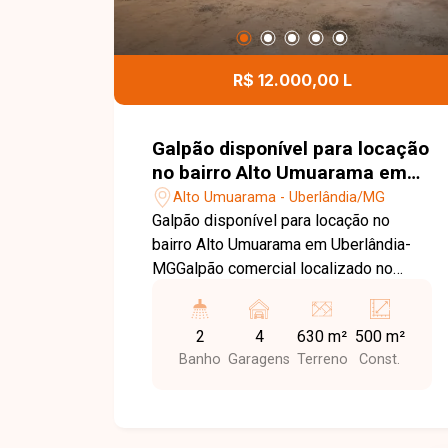
R$ 12.000,00 L
Galpão disponível para locação
no bairro Alto Umuarama em
Uberlândia-MG
Alto Umuarama - Uberlândia/MG
Galpão disponível para locação no
bairro Alto Umuarama em Uberlândia-
MGGalpão comercial localizado no
bairro Alto Umuarama, com
aproximadamente 500 m², em
2
4
630 m²
500 m²
localização estratégica, próximo ao
Banho
Garagens
Terreno
Const.
aeroporto. Possui pé-direito de 7
metros, piso de alta de concreto
usinado, 02 banheiros com
acessibilidade e estacionamento