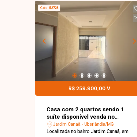
frontal.
Cód.
52723
R$ 259.900,00 V
Casa com 2 quartos sendo 1
suíte disponível venda no
Jardim Canaã em Uberlândia-
Jardim Canaã - Uberlândia/MG
MG
Localizada no bairro Jardim Canaã, em