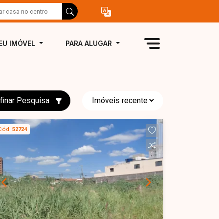
EU IMÓVEL
PARA ALUGAR
finar Pesquisa
Cód.
52724