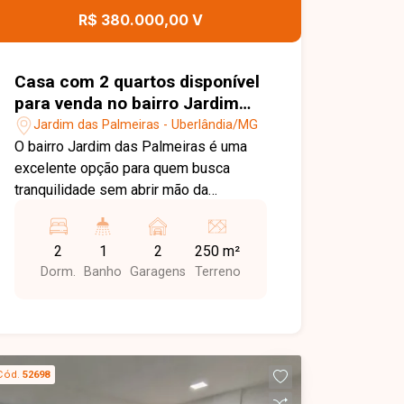
garantindo mais segurança,
R$ 380.000,00 V
comodidade e lazer aos moradores.
Uma excelente oportunidade para quem
busca um apartamento completo, bem
Casa com 2 quartos disponível
localizado e pronto para morar. Entre
para venda no bairro Jardim
em contato e agende sua visita!
das Palmeiras em Uberlândia-
Jardim das Palmeiras - Uberlândia/MG
MG
O bairro Jardim das Palmeiras é uma
excelente opção para quem busca
tranquilidade sem abrir mão da
praticidade. Com fácil acesso a
importantes vias da cidade, a região
2
1
2
250 m²
oferece escolas, supermercados,
Dorm.
Banho
Garagens
Terreno
farmácias, comércios e diversos
serviços essenciais, proporcionando
mais comodidade para o dia a dia da
sua família. Esta casa conta com 2
quartos, sala aconchegante, copa
Cód.
52698
integrada, cozinha funcional e banheiro