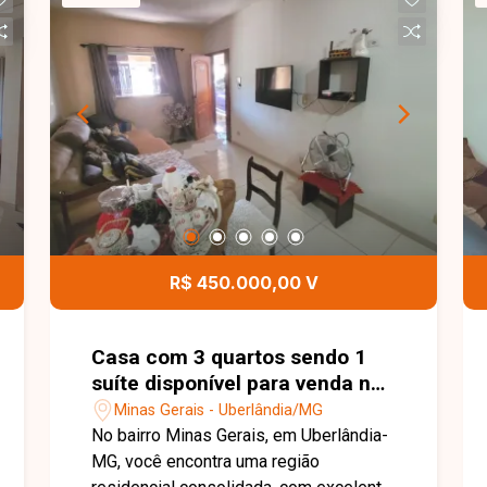
construída, distribuídos em sala,
cozinha, 03 quartos, banheiro social e
área de serviço. A casa não possui
garagem, sendo uma excelente opção
para quem busca um imóvel funcional
em uma localização privilegiada. Esta é
uma excelente oportunidade para quem
deseja morar ou investir em um imóvel
bem localizado no bairro Saraiva.
Agende uma visita e venha conhecer
todos os detalhes desta casa.
R$ 450.000,00 V
Casa com 3 quartos sendo 1
suíte disponível para venda no
bairro Minas Gerais em
Minas Gerais - Uberlândia/MG
Uberlândia MG
No bairro Minas Gerais, em Uberlândia-
MG, você encontra uma região