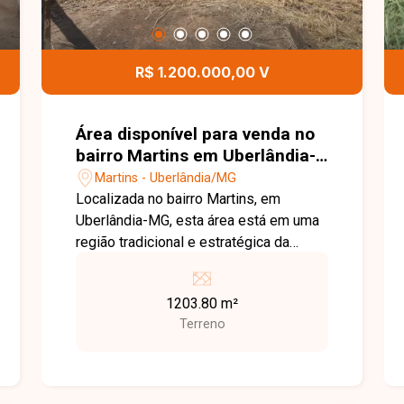
R$ 1.200.000,00 V
Área disponível para venda no
bairro Martins em Uberlândia-
MG
Martins - Uberlândia/MG
Localizada no bairro Martins, em
Uberlândia-MG, esta área está em uma
região tradicional e estratégica da
cidade, com excelente infraestrutura,
fácil acesso às principais avenidas e
1203.80 m²
proximidade com hospitais,
Terreno
supermercados, escolas, comércios e
diversos serviços. Sua localização
privilegiada oferece grande potencial
para empreendimentos residenciais,