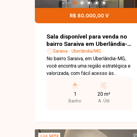
excelente oportunidade para quem
busca um imóvel moderno, com ótimo
R$ 80.000,00 V
acabamento e excelente potencial de
valorização no bairro Jardim Canaã.
Agende uma visita e venha conhecer
Sala disponível para venda no
todos os detalhes desta casa.
bairro Saraiva em Uberlândia-
MG
Saraiva - Uberlândia/MG
No bairro Saraiva, em Uberlândia-MG,
você encontra uma região estratégica e
valorizada, com fácil acesso às
principais avenidas da cidade, além de
estar próxima a comércios, bancos,
1
20 m²
clínicas, universidades e diversos
Banho
A. Útil
serviços, oferecendo praticidade para o
dia a dia e excelente potencial para
atividades profissionais. Sala comercial
à venda no condomínio do Edifício Griff
Shop, com aproximadamente 20 m² de
Cód.
52712