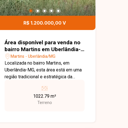
R$ 1.200.000,00 V
Área disponível para venda no
bairro Martins em Uberlândia-
MG
Martins - Uberlândia/MG
Localizada no bairro Martins, em
Uberlândia-MG, esta área está em uma
região tradicional e estratégica da
cidade, com excelente infraestrutura,
fácil acesso às principais avenidas e
1022.79 m²
proximidade com hospitais,
Terreno
supermercados, escolas, comércios e
diversos serviços. Sua localização
privilegiada oferece grande potencial
para empreendimentos residenciais,