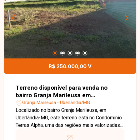
conforto e excelente aproveitamento dos
espaços. As imagens apresentadas são do
apartamento decorado e têm caráter ilustrativo,
demonstrando o potencial de acabamento e
decoração do imóvel. Agende uma visita e venha
conhecer todos os detalhes desta excelente
oportunidade no bairro Osvaldo Rezende.
R$ 250.000,00 V
Terreno disponível para venda no
bairro Granja Marileusa em
Uberlândia-MG
Granja Marileusa - Uberlândia/MG
Localizado no bairro Granja Marileusa, em
Uberlândia-MG, este terreno está no Condomínio
Terras Alpha, uma das regiões mais valorizadas
da cidade. O empreendimento oferece