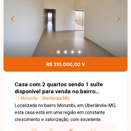
revestidos, luminárias já instaladas e 01 vaga de
garagem. A residência conta ainda com telhado
em telhas cerâmicas, garantindo maior
durabilidade e excelente acabamento. Esta é uma
excelente oportunidade para quem busca uma
casa nova, moderna e funcional no bairro
Morumbi. Agende uma visita e venha conhecer
todos os detalhes deste imóvel.
R$ 310.000,00 V
Casa com 2 quartos sendo 1 suíte
disponível para venda no bairro
Morumbi em Uberlândia-MG
Morumbi - Uberlândia/MG
Localizada no bairro Morumbi, em Uberlândia-MG,
esta casa está em uma região em constante
crescimento e valorização, com excelente
infraestrutura e fácil acesso às principais vias da