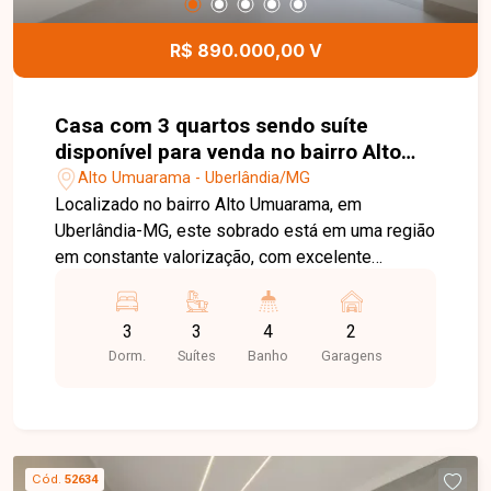
privilegiada no bairro Alto Umuarama. Agende
uma visita e venha conhecer todos os detalhes
R$ 890.000,00 V
deste imóvel.
Casa com 3 quartos sendo suíte
disponível para venda no bairro Alto
Umuarama em Uberlândia-MG
Alto Umuarama - Uberlândia/MG
Localizado no bairro Alto Umuarama, em
Uberlândia-MG, este sobrado está em uma região
em constante valorização, com excelente
infraestrutura e fácil acesso às principais vias da
cidade. Além disso, está próximo a
3
3
4
2
supermercados, escolas, farmácias, comércios e
Dorm.
Suítes
Banho
Garagens
diversos serviços, proporcionando praticidade e
qualidade de vida para toda a família. O imóvel
possui aproximadamente 150 m² de área
construída e foi projetado para oferecer conforto,
funcionalidade e sofisticação. Conta com sala
Cód.
52634