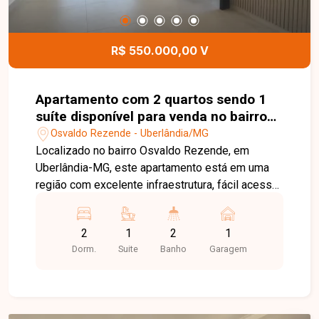
R$ 550.000,00 V
Apartamento com 2 quartos sendo 1
suíte disponível para venda no bairro
Osvaldo Rezende em Uberlândia-MG
Osvaldo Rezende - Uberlândia/MG
Localizado no bairro Osvaldo Rezende, em
Uberlândia-MG, este apartamento está em uma
região com excelente infraestrutura, fácil acesso
às principais vias da cidade e próximo a
supermercados, escolas, farmácias, restaurantes
2
1
2
1
e diversos comércios e serviços, proporcionando
Dorm.
Suite
Banho
Garagem
praticidade e qualidade de vida. O imóvel conta
com sala integrada à cozinha americana, 02
quartos, sendo 01 suíte, banheiro social, varanda
gourmet com churrasqueira a gás, infraestrutura