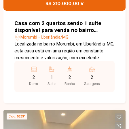
imóvel.
R$ 310.000,00 V
Casa com 2 quartos sendo 1 suíte
disponível para venda no bairro
Morumbi em Uberlândia-MG
Morumbi - Uberlândia/MG
Localizada no bairro Morumbi, em Uberlândia-MG,
esta casa está em uma região em constante
crescimento e valorização, com excelente
infraestrutura, fácil acesso às principais vias da
cidade e proximidade com supermercados,
2
1
2
2
escolas, farmácias, comércios e diversos
Dorm.
Suite
Banho
Garagens
serviços, oferecendo praticidade e qualidade de
vida. O imóvel possui aproximadamente 66 m² de
área construída e dispõe de sala integrada à
cozinha americana, 02 quartos, sendo 01 suíte,
banheiro social com nicho, cozinha com bancada
Cód.
52631
em pedra para cooktop integrada à pia, lavanderia
coberta com laje, cozinha e banheiros totalmente