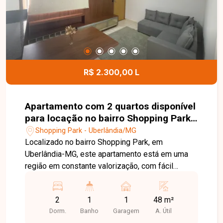
localização privilegiada, tornando este imóvel
uma excelente opção tanto para morar quanto
para investir. Agende uma visita e venha conhecer
todos os detalhes deste apartamento no
Residencial Torres Mansour.
R$ 2.300,00 L
Apartamento com 2 quartos disponível
para locação no bairro Shopping Park
em Uberlândia-MG
Shopping Park - Uberlândia/MG
Localizado no bairro Shopping Park, em
Uberlândia-MG, este apartamento está em uma
região em constante valorização, com fácil
acesso às principais avenidas da cidade e
próximo ao Uberlândia Shopping, Faculdade Unitri
2
1
1
48 m²
e Parque UNA. Além disso, conta com
Dorm.
Banho
Garagem
A. Útil
supermercados, farmácias, comércios e diversos