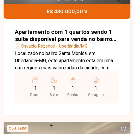
Rezende. Agende uma visita e venha conhecer
todos os detalhes deste empreendimento.
R$ 430.000,00 V
Apartamento com 1 quartos sendo 1
suíte disponível para venda no bairro
Santa Mônica em Uberlândia-MG
Osvaldo Rezende - Uberlândia/MG
Localizado no bairro Santa Mônica, em
Uberlândia-MG, este apartamento está em uma
das regiões mais valorizadas da cidade, com
excelente infraestrutura e fácil acesso às
principais avenidas. Além disso, está próximo a
1
1
1
1
universidades, supermercados, farmácias,
Dorm.
Suite
Banho
Garagem
restaurantes, escolas e diversos comércios e
serviços, oferecendo praticidade e qualidade de
vida. O imóvel conta com sala integrada à cozinha
americana, 02 quartos, sendo 01 suíte, banheiro
social, varanda gourmet com churrasqueira a gás,
Cód.
52653
infraestrutura com 02 pontos para instalação de