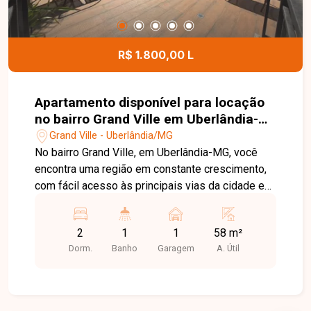
oportunidade para quem busca um imóvel
espaçoso, funcional e bem localizado no bairro
Tubalina. Agende uma visita e venha conhecer
R$ 1.800,00 L
todos os detalhes desta casa.
Apartamento disponível para locação
no bairro Grand Ville em Uberlândia-
MG
Grand Ville - Uberlândia/MG
No bairro Grand Ville, em Uberlândia-MG, você
encontra uma região em constante crescimento,
com fácil acesso às principais vias da cidade e
excelente infraestrutura, oferecendo praticidade
para o dia a dia e proximidade com comércios,
2
1
1
58 m²
escolas, supermercados e diversos serviços.
Dorm.
Banho
Garagem
A. Útil
Apartamento térreo com área externa gramada,
ideal para quem busca mais espaço e conforto. O
imóvel possui sala com painel e rack para TV,
cozinha planejada com armários e cooktop, 2