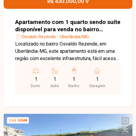
R$ 430.000,00 V
visita e venha conhecer todos os detalhes deste
empreendimento.
Apartamento com 1 quarto sendo suíte
disponível para venda no bairro
Osvaldo Rezende em Uberlândia-MG
Osvaldo Rezende - Uberlândia/MG
Localizado no bairro Osvaldo Rezende, em
Uberlândia-MG, este apartamento está em uma
região com excelente infraestrutura, fácil acesso
às principais vias da cidade e próximo a
supermercados, farmácias, escolas, restaurantes
1
1
1
1
e diversos comércios e serviços, proporcionando
Dorm.
Suite
Banho
Garagem
praticidade e qualidade de vida. O imóvel conta
com 01 suíte, sala integrada à cozinha americana,
varanda gourmet com churrasqueira a gás,
infraestrutura com 02 pontos para instalação de
ar-condicionado Split e 01 vaga de garagem. O
Cód.
52648
projeto apresenta ambientes modernos,
funcionais e bem distribuídos, oferecendo