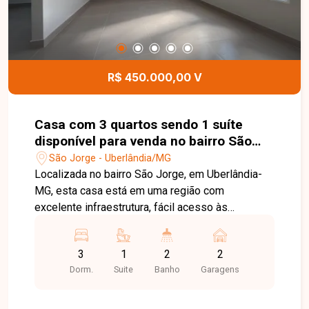
visita e conheça todo o potencial deste imóvel.
R$ 450.000,00 V
Casa com 3 quartos sendo 1 suíte
disponível para venda no bairro São
Jorge em Uberlândia-MG
São Jorge - Uberlândia/MG
Localizada no bairro São Jorge, em Uberlândia-
MG, esta casa está em uma região com
excelente infraestrutura, fácil acesso às
principais vias da cidade e próxima ao Supermax,
além de contar com comércios, escolas,
3
1
2
2
farmácias e diversos serviços, proporcionando
Dorm.
Suite
Banho
Garagens
praticidade e qualidade de vida para toda a
família. O imóvel possui aproximadamente 175
m² de área construída em um terreno de 250 m².