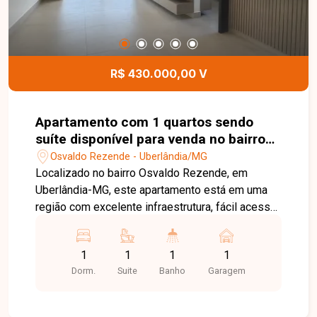
R$ 430.000,00 V
Apartamento com 1 quartos sendo
suíte disponível para venda no bairro
Osvaldo Rezende em Uberlândia-MG
Osvaldo Rezende - Uberlândia/MG
Localizado no bairro Osvaldo Rezende, em
Uberlândia-MG, este apartamento está em uma
região com excelente infraestrutura, fácil acesso
às principais vias da cidade e próximo a
supermercados, escolas, farmácias, restaurantes
1
1
1
1
e diversos comércios e serviços, proporcionando
Dorm.
Suite
Banho
Garagem
praticidade e qualidade de vida. O imóvel dispõe
de 01 suíte, sala integrada à cozinha americana,
varanda gourmet com churrasqueira a gás,