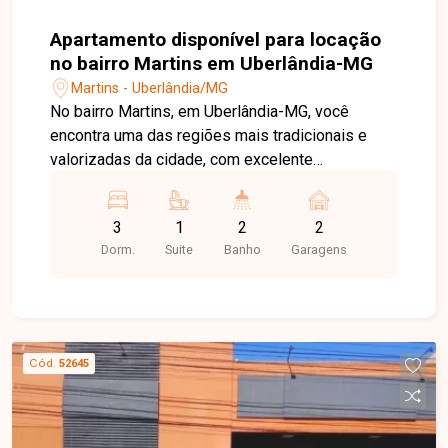
Apartamento disponível para locação
no bairro Martins em Uberlândia-MG
Martins - Uberlândia/MG
No bairro Martins, em Uberlândia-MG, você
encontra uma das regiões mais tradicionais e
valorizadas da cidade, com excelente
infraestrutura, fácil acesso ao Centro e às
principais avenidas, além de estar próximo a
3
1
2
2
hospitais, supermercados, escolas, farmácias,
Dorm.
Suite
Banho
Garagens
restaurantes e diversos serviços. Apartamento
com sala ampla em 2 ambientes, 3 quartos,
sendo 1 suíte com armários planejados, banheiro
social com armário, cozinha planejada com
armários e cooktop, área de serviço e 2 vagas de
Cód.
52645
garagem. O imóvel oferece ambientes amplos,
bem distribuídos e funcionais, proporcionando
conforto e praticidade para toda a família. O
condomínio conta com uma estrutura completa de