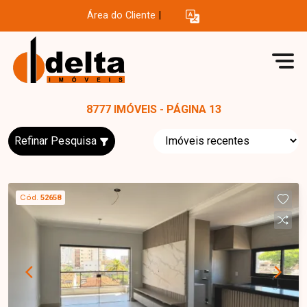
Área do Cliente
|
8777 IMÓVEIS - PÁGINA 13
Refinar Pesquisa
Cód.
52658