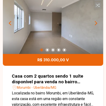
ampla em dois ambientes, 03 suítes, sendo 01
com sacada, lavabo, cozinha integrada, varanda
gourmet com churrasqueira, área de serviço
independente e 02 vagas de garagem. O
excelente padrão de acabamento valoriza cada
ambiente, garantindo elegância e durabilidade.
Esta é uma excelente oportunidade para quem
busca um sobrado moderno, espaçoso e com
acabamento de alto padrão em uma das regiões
mais valorizadas do bairro Alto Umuarama.
Agende uma visita e venha conhecer todos os
R$ 310.000,00 V
detalhes deste imóvel.
Casa com 2 quartos sendo 1 suíte
disponível para venda no bairro
Morumbi em Uberlândia-MG
Morumbi - Uberlândia/MG
Localizada no bairro Morumbi, em Uberlândia-MG,
esta casa está em uma região em constante
valorização, com excelente infraestrutura e fácil