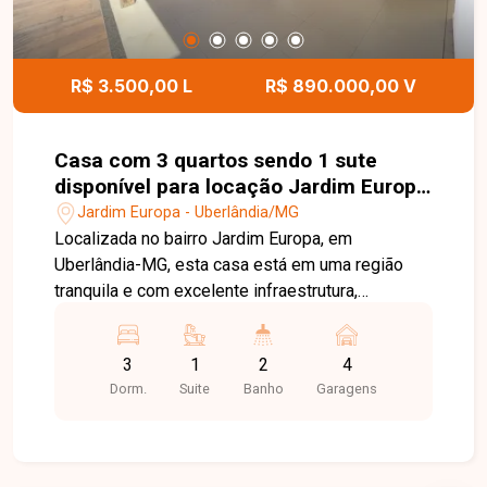
imóvel ideal para morar com conforto e
qualidade.
R$ 3.500,00 L
R$ 890.000,00 V
Casa com 3 quartos sendo 1 sute
disponível para locação Jardim Europa
em Uberlândia-MG
Jardim Europa - Uberlândia/MG
Localizada no bairro Jardim Europa, em
Uberlândia-MG, esta casa está em uma região
tranquila e com excelente infraestrutura,
oferecendo fácil acesso às principais vias da
cidade e proximidade com supermercados,
3
1
2
4
escolas, farmácias, comércios e diversos
Dorm.
Suite
Banho
Garagens
serviços, proporcionando conforto e praticidade
para toda a família. O imóvel dispõe de sala de
TV, sala de estar, 03 quartos, sendo 01 suíte com
armário, banheiro da suíte com armário sob a pia,