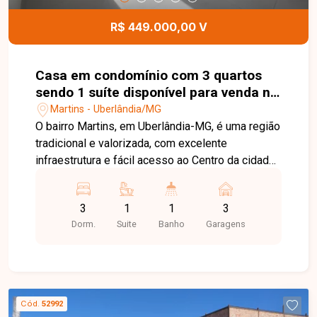
R$ 449.000,00 V
Casa em condomínio com 3 quartos
sendo 1 suíte disponível para venda no
bairro Martins em Uberlândia-MG
Martins - Uberlândia/MG
O bairro Martins, em Uberlândia-MG, é uma região
tradicional e valorizada, com excelente
infraestrutura e fácil acesso ao Centro da cidade.
Próximo a hospitais, supermercados, escolas,
comércios e diversos serviços, oferece
3
1
1
3
praticidade, conforto e qualidade de vida para
Dorm.
Suite
Banho
Garagens
toda a família. Sobrado em condomínio fechado
com 99,75m² de área privativa, projetado com
uma planta moderna e funcional. No pavimento
superior, o imóvel conta com 03 quartos, sendo
01 suíte com closet, banheiro social e corredor
Cód.
52992
de circulação, proporcionando conforto e