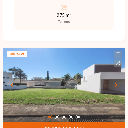
constante crescimento, oferece fácil acesso às
principais vias da cidade e reúne tranquilidade,
275 m²
infraestrutura e excelente potencial para
Terreno
investimento. Terreno em condomínio com 275
m² de área total, medindo 11 metros de frente e
fundo por 25 metros nas laterais. Lote plano,
ideal para a construção de um projeto residencial,
proporcionando excelente aproveitamento do
Cód.
52991
terreno em um condomínio que oferece
segurança e conforto para toda a família. Entre
em contato com a Delta Imóveis e agende um
atendimento. Nossa equipe está pronta para
apresentar todos os detalhes deste imóvel e
auxiliar você na realização de um excelente
investimento.