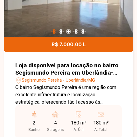
R$ 7.000,00 L
Loja disponível para locação no bairro
Segismundo Pereira em Uberlândia-
MG.
Segismundo Pereira - Uberlândia/MG
O bairro Segismundo Pereira é uma região com
excelente infraestrutura e localização
estratégica, oferecendo fácil acesso às
principais avenidas de Uberlândia. Com grande
fluxo de pessoas e veículos, além de ampla
2
4
180 m²
180 m²
variedade de comércios e serviços, é uma
Banho
Garagens
A. Útil
A. Total
excelente opção para empresas que buscam