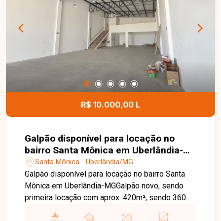
academia, salão de jogos, salão de festas,
playground e quadra de tênis, proporcionando
conforto, segurança e bem-estar para toda a
família. Uma excelente oportunidade para
construir a casa dos seus sonhos em um dos
condomínios mais desejados de Uberlândia.
Entre em contato e agende sua visita!
R$ 10.000,00 L
Galpão disponível para locação no
bairro Santa Mônica em Uberlândia-
MG
Santa Mônica - Uberlândia/MG
Galpão disponível para locação no bairro Santa
Mônica em Uberlândia-MGGalpão novo, sendo
primeira locação com aprox. 420m², sendo 360
de área livre, mezanino, 3 banheiros, copa, é