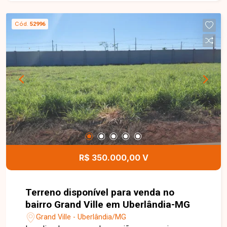
lavanderia e 4 vagas de garagem, sendo 2
cobertas. Residência com projeto
Cód.
52996
contemporâneo, ambientes amplos e integrados,
acabamentos de alto padrão, automação nos
interruptores de iluminação e sistema de
aquecimento solar. Como diferencial, o imóvel
permite ao comprador escolher entre piscina ou
spa, personalizando o projeto conforme seu
estilo de vida. Entre em contato com a Delta
Imóveis e agende sua visita. Nossa equipe está
pronta para apresentar todos os detalhes deste
imóvel e ajudar você a encontrar o imóvel ideal
para viver com conforto, sofisticação e
R$ 350.000,00 V
segurança.
Terreno disponível para venda no
bairro Grand Ville em Uberlândia-MG
Grand Ville - Uberlândia/MG