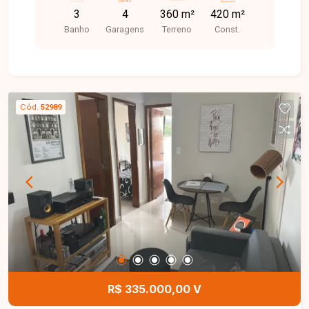
direito de 8 metros, piso usinado, acessibilidade,
3
4
360 m²
420 m²
porta de aço automática.
Banho
Garagens
Terreno
Const.
Cód.
52989
R$ 335.000,00 V