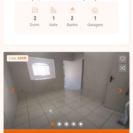
avenidas da cidade e proximidade com
supermercados, escolas, farmácias e diversos
2
1
2
1
comércios, oferecendo praticidade e qualidade
Dorm.
Suite
Banho
Garagem
de vida. Apartamento disponível para locação,
composto por sala ampla com sacada, 2 quartos,
sendo 1 suíte, sacada, banheiro social, cozinha,
área de serviço e 1 vaga de garagem. O imóvel
possui ambientes bem distribuídos, boa
Cód.
52975
iluminação natural e excelente ventilação,
proporcionando conforto para o dia a dia. O
condomínio conta com elevador e portaria física,
garantindo mais segurança e comodidade aos
moradores. Uma excelente oportunidade para
morar em uma região bem localizada e com toda
a praticidade que você procura. Entre em contato
e agende sua visita!