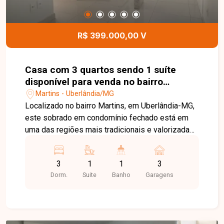
ótimo negócio.
R$ 399.000,00 V
Casa com 3 quartos sendo 1 suíte
disponível para venda no bairro
Martins em Uberlândia-MG
Martins - Uberlândia/MG
Localizado no bairro Martins, em Uberlândia-MG,
este sobrado em condomínio fechado está em
uma das regiões mais tradicionais e valorizadas
da cidade, com fácil acesso ao Centro, hospitais,
supermercados, escolas, farmácias, restaurantes
3
1
1
3
e diversos comércios e serviços, proporcionando
Dorm.
Suite
Banho
Garagens
praticidade, conforto e qualidade de vida. O
imóvel possui aproximadamente 99,75 m² de
área privativa e apresenta uma planta moderna e
funcional. No piso superior, dispõe de 03 quartos,