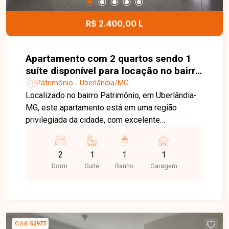
R$ 2.400,00 L
Apartamento com 2 quartos sendo 1
suíte disponível para locação no bairro
Patrimônio em Uberlândia-MG
Patrimônio - Uberlândia/MG
Localizado no bairro Patrimônio, em Uberlândia-
MG, este apartamento está em uma região
privilegiada da cidade, com excelente
infraestrutura, fácil acesso às principais vias e
proximidade com supermercados, escolas,
2
1
1
1
farmácias, restaurantes, academias e diversos
Dorm.
Suite
Banho
Garagem
comércios e serviços, proporcionando
praticidade, conforto e qualidade de vida. O
imóvel possui aproximadamente 118 m² de área
privativa e dispõe de sala ampla em 02
ambientes com sacada, 02 quartos, sendo 01
Cód.
52977