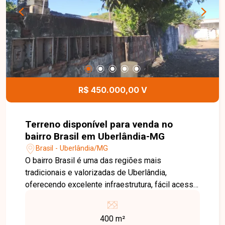
Imóveis e agende sua visita. Nossa equipe está
pronta para apresentar todos os detalhes deste
imóvel e ajudar você a encontrar a oportunidade
ideal para morar ou investir.
R$ 450.000,00 V
Terreno disponível para venda no
bairro Brasil em Uberlândia-MG
Brasil - Uberlândia/MG
O bairro Brasil é uma das regiões mais
tradicionais e valorizadas de Uberlândia,
oferecendo excelente infraestrutura, fácil acesso
às principais avenidas da cidade e proximidade
com supermercados, escolas, farmácias,
400 m²
hospitais, restaurantes e diversos serviços. Uma