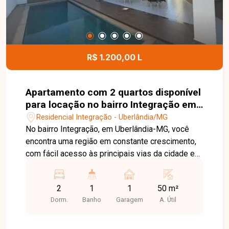
moradores. Entre em contato com a Delta
Imóveis e agende sua visita. Nossa equipe está
pronta para apresentar todos os detalhes deste
imóvel e ajudar você a encontrar o imóvel ideal
para morar ou investir.
R$ 1.200,00 L
Apartamento com 2 quartos disponível
para locação no bairro Integração em
Uberlândia-MG
Residencial Integração - Uberlândia/MG
No bairro Integração, em Uberlândia-MG, você
encontra uma região em constante crescimento,
com fácil acesso às principais vias da cidade e
proximidade com supermercados, escolas,
farmácias e diversos comércios, oferecendo
2
1
1
50 m²
praticidade e qualidade de vida. Apartamento
Dorm.
Banho
Garagem
A. Útil
disponível para locação, composto por sala,
cozinha, 2 quartos, banheiro social, área de
serviço e 1 vaga de garagem. O imóvel possui