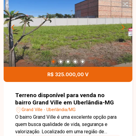
privacidade. No pavimento térreo, dispõe de sala
de jantar integrada, cozinha, lavabo, área de
serviço e 03 vagas de garagem, oferecendo
praticidade e excelente aproveitamento dos
espaços. Uma excelente opção para quem busca
segurança, sofisticação e comodidade em uma
das melhores localizações da cidade. Entre em
contato para mais informações e agende uma
visita para conhecer este excelente imóvel.
R$ 325.000,00 V
Terreno disponível para venda no
bairro Grand Ville em Uberlândia-MG
Grand Ville - Uberlândia/MG
O bairro Grand Ville é uma excelente opção para
quem busca qualidade de vida, segurança e
valorização. Localizado em uma região de