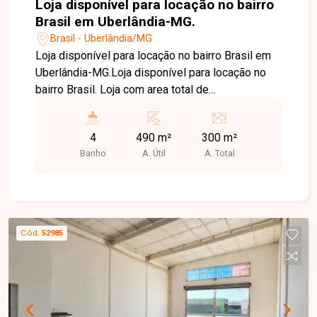
Loja disponível para locação no bairro
Brasil em Uberlândia-MG.
Brasil - Uberlândia/MG
Loja disponível para locação no bairro Brasil em
Uberlândia-MG.Loja disponível para locação no
bairro Brasil. Loja com area total de
aproximadamente 490m² sendo vão livre de
300m², e piso superior com aproximadamente
4
490 m²
300 m²
190m², imovel com 04 banheiros sendo 02 deles
Banho
A. Útil
A. Total
com acessibilidade, copa, piso de concreto
usinado, 04 portas de enrolar, ampla fachada.
Imovel possui habite-se comercial.
Cód.
52985