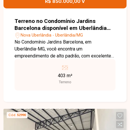
R$ 850.000,00 V
Terreno no Condomínio Jardins
Barcelona disponível em Uberlândia
MG
Nova Uberlândia - Uberlândia/MG
No Condomínio Jardins Barcelona, em
Uberlândia-MG, você encontra um
empreendimento de alto padrão, com excelente
localização, segurança, infraestrutura moderna e
fácil acesso às principais vias da cidade, ideal
403 m²
para quem busca qualidade de vida e valorização
Terreno
patrimonial. Terreno disponível para venda com
403 m², localizado em excelente ponto dentro do
condomínio, oferecendo ótima topografia e
espaço ideal para a construção de um projeto
residencial moderno e personalizado. O
Cód.
52990
condomínio conta com portaria 24 horas e uma
completa infraestrutura de lazer, incluindo