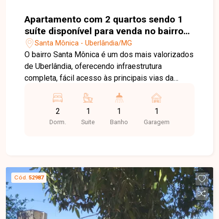
Apartamento com 2 quartos sendo 1
suíte disponível para venda no bairro
Santa Mônica em Uberlândia-MG
Santa Mônica - Uberlândia/MG
O bairro Santa Mônica é um dos mais valorizados
de Uberlândia, oferecendo infraestrutura
completa, fácil acesso às principais vias da
cidade e proximidade com universidades,
supermercados, escolas, farmácias e diversos
2
1
1
1
comércios. Uma excelente localização para quem
Dorm.
Suite
Banho
Garagem
busca praticidade, conforto e qualidade de vida.
Sala de estar integrada, 2 quartos, sendo 1 suíte,
banheiro social, cozinha, sacada, área de serviço
e 1 vaga de garagem. Apartamento com 47,70 m²
de área privativa, localizado no Edifício Belize,
Cód.
52987
com ambientes bem distribuídos e funcionais. O
condomínio conta com elevador, proporcionando
mais comodidade e acessibilidade aos
moradores. Entre em contato com a Delta