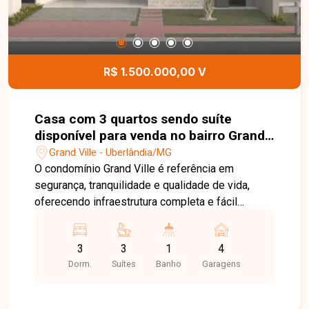
R$ 1.500.000,00 V
Casa com 3 quartos sendo suíte
disponível para venda no bairro Grand
Ville em Uberlândia-MG
Grand Ville - Uberlândia/MG
O condomínio Grand Ville é referência em
segurança, tranquilidade e qualidade de vida,
oferecendo infraestrutura completa e fácil
acesso às principais regiões de Uberlândia. Ideal
para quem busca morar com conforto,
3
3
1
4
exclusividade e em um ambiente planejado para
Dorm.
Suítes
Banho
Garagens
toda a família. Sala de TV, sala de jantar, 3 suítes,
sendo 1 suíte master, banheiro social, cozinha
integrada ao espaço gourmet, área de serviço,