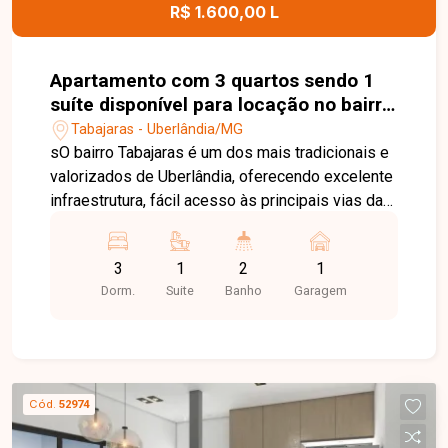
R$ 1.600,00 L
Apartamento com 3 quartos sendo 1
suíte disponível para locação no bairro
Tabajaras em Uberlândia-MG
Tabajaras - Uberlândia/MG
sO bairro Tabajaras é um dos mais tradicionais e
valorizados de Uberlândia, oferecendo excelente
infraestrutura, fácil acesso às principais vias da
cidade e proximidade com supermercados,
escolas, farmácias, restaurantes e diversos
3
1
2
1
serviços. Uma localização privilegiada para quem
Dorm.
Suite
Banho
Garagem
busca conforto, praticidade e qualidade de vida.
Sala de visita, sala de jantar, 3 quartos, sendo 1
suíte, com 2 quartos equipados com armários
embutidos, banheiro social, cozinha com armário,
área de serviço, interfone e 1 vaga de garagem. O
Cód.
52974
imóvel possui ambientes amplos e bem
distribuídos, proporcionando conforto e