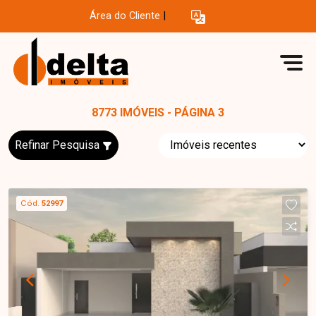
Área do Cliente
|
8773 IMÓVEIS - PÁGINA 3
Refinar Pesquisa
Cód.
52997