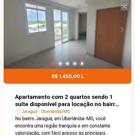
suíte com closet, banheiro social, cozinha
espaçosa com armários, área de serviço com
lavanderia e despensa. Os ambientes são
amplos, bem distribuídos e oferecem excelente
aproveitamento dos espaços. O condomínio
conta ainda com elevador, proporcionando mais
comodidade aos moradores. Esta é uma
excelente oportunidade para quem busca um
apartamento espaçoso, confortável e bem
localizado para locação no bairro Patrimônio.
Agende uma visita e venha conhecer todos os
R$ 1.450,00 L
detalhes deste imóvel.
Apartamento com 2 quartos sendo 1
suíte disponível para locação no bairro
Jaraguá em Uberlândia-MG
Jaraguá - Uberlândia/MG
No bairro Jaraguá, em Uberlândia-MG, você
encontra uma região tranquila e em constante
valorização, com fácil acesso às principais