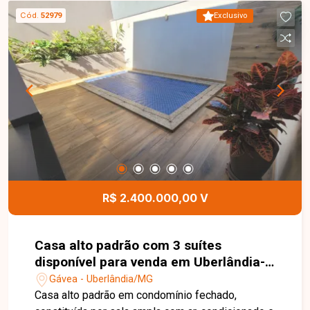
espelho e box em blindex, banheiro social com
Cód.
52979
Exclusivo
armário sob a pia, espelho e box em vidro,
cozinha planejada, área de serviço, despensa,
área gourmet com churrasqueira e armário,
banheiro externo com armário, jardim, ducha e
acabamento em piso porcelanato. Conta ainda
com portão eletrônico com abertura e
fechamento rápidos e 04 vagas de garagem,
oferecendo segurança, conforto e comodidade.
Esta é uma excelente oportunidade para quem
busca uma casa ampla, completa e bem
localizada para locação no bairro Jardim Europa.
R$ 2.400.000,00 V
Agende uma visita e venha conhecer todos os
detalhes deste imóvel.
Casa alto padrão com 3 suítes
disponível para venda em Uberlândia-
MG
Gávea - Uberlândia/MG
Casa alto padrão em condomínio fechado,