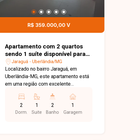
R$ 359.000,00 V
Apartamento com 2 quartos
sendo 1 suíte disponível para
venda no bairro Jaraguá em
Jaraguá - Uberlândia/MG
Uberlândia-MG
Localizado no bairro Jaraguá, em
Uberlândia-MG, este apartamento está
em uma região com excelente
infraestrutura, fácil acesso às principais
vias da cidade e próximo a
2
1
2
1
universidades, supermercados,
Dorm.
Suite
Banho
Garagem
escolas, farmácias, restaurantes e
diversos comércios e serviços,
oferecendo praticidade, conforto e
qualidade de vida para toda a família. O