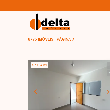
8775 IMÓVEIS - PÁGINA 7
Cód.
52897