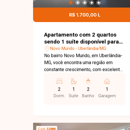
Esta é uma excelente oportunidade
para quem busca um imóvel funcional,
R$ 1.700,00 L
confortável e pronto para morar no
bairro Jardim Patrícia. Agende uma
visita e venha conhecer todos os
Apartamento com 2 quartos
detalhes desta casa.
sendo 1 suíte disponível para
locação no bairro Novo Mundo
Novo Mundo - Uberlândia/MG
em Uberlândia-MG
No bairro Novo Mundo, em Uberlândia-
MG, você encontra uma região em
constante crescimento, com excelente
infraestrutura, fácil acesso às principais
avenidas da cidade e proximidade com
2
1
2
1
supermercados, escolas, farmácias e
Dorm.
Suite
Banho
Garagem
diversos comércios, proporcionando
praticidade e qualidade de vida.
Apartamento novo, recém-construído,
disponível para locação, composto por
sala ampla, 2 quartos, sendo 1 suíte,
Cód.
52888