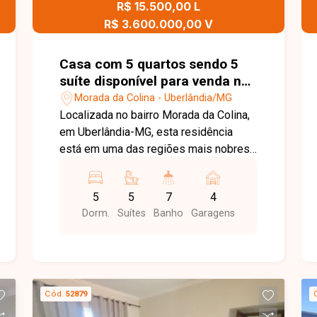
R$ 15.500,00 L
até 02 veículos. O proprietário ainda
dispõe de mais 02 vagas, que podem
R$ 3.600.000,00 V
ser negociadas separadamente, caso
haja interesse. Esta é uma excelente
Casa com 5 quartos sendo 5
oportunidade para quem busca um
suíte disponível para venda no
apartamento moderno, bem localizado
bairro Morada da Colina em
Morada da Colina - Uberlândia/MG
e pronto para morar no bairro Novo
Uberlândia-MG
Localizada no bairro Morada da Colina,
Mundo. Agende uma visita e venha
em Uberlândia-MG, esta residência
conhecer todos os detalhes deste
está em uma das regiões mais nobres
imóvel.
e valorizadas da cidade, com
infraestrutura completa, fácil acesso às
5
5
7
4
principais vias e proximidade com
Dorm.
Suítes
Banho
Garagens
escolas, supermercados, restaurantes,
centros comerciais e diversos
serviços. O bairro oferece segurança,
tranquilidade e excelente qualidade de
vida para quem busca exclusividade e
Cód.
52879
conforto. Implantada em um terreno de