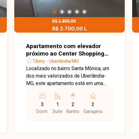
R$ 2.800,00
R$ 2.700,00 L
Apartamento com elevador
próximo ao Center Shopping
em Uberlândia mg
Tibery - Uberlândia/MG
Localizado no bairro Santa Mônica, um
dos mais valorizados de Uberlândia-
MG, este apartamento está em uma
região privilegiada, com fácil acesso às
principais avenidas da cidade e ampla
3
1
2
2
oferta de supermercados, escolas,
Dorm.
Suite
Banho
Garagens
universidades, farmácias, restaurantes
e diversos serviços. Uma excelente
opção para quem busca conforto,
praticidade e qualidade de vida em uma