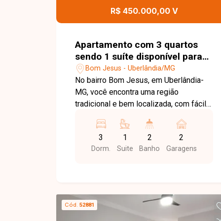
praticidade para o dia a dia. Uma
R$ 450.000,00 V
excelente oportunidade para quem
busca um apartamento pronto para
morar, em uma região em constante
Apartamento com 3 quartos
valorização de Uberlândia. Entre em
sendo 1 suíte disponível para
contato e agende sua visita!
venda no bairro Bom Jesus em
Bom Jesus - Uberlândia/MG
Uberlândia-MG
No bairro Bom Jesus, em Uberlândia-
MG, você encontra uma região
tradicional e bem localizada, com fácil
acesso ao Centro e às principais
avenidas da cidade, além de contar com
3
1
2
2
ampla infraestrutura de comércios,
Dorm.
Suite
Banho
Garagens
escolas, supermercados, farmácias e
diversos serviços, proporcionando
praticidade e qualidade de vida.
Cobertura duplex disponível para venda,
composta por sala ampla, 3 quartos,
Cód.
52881
sendo 1 suíte, banheiro social, cozinha,