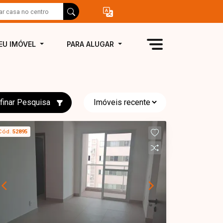
EU IMÓVEL
PARA ALUGAR
finar Pesquisa
Cód.
52895