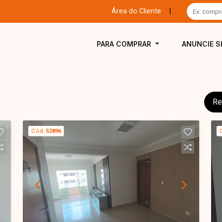
Área do Cliente
|
PARA COMPRAR
ANUNCIE S
Re
Cód.
52896