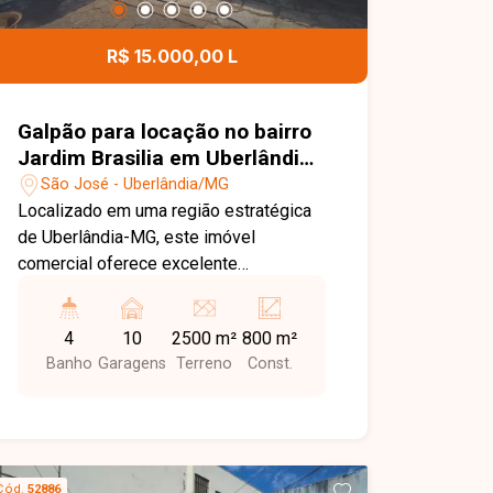
R$ 15.000,00 L
Galpão para locação no bairro
Jardim Brasilia em Uberlândia
mg
São José - Uberlândia/MG
Localizado em uma região estratégica
de Uberlândia-MG, este imóvel
comercial oferece excelente
localização, fácil acesso às principais
vias da cidade e grande potencial para
4
10
2500 m²
800 m²
empresas que necessitam de amplo
Banho
Garagens
Terreno
Const.
espaço operacional. A posição
privilegiada, com acesso por duas ruas,
proporciona mais praticidade para
logística, circulação de veículos e
atendimento às mais diversas
Cód.
52886