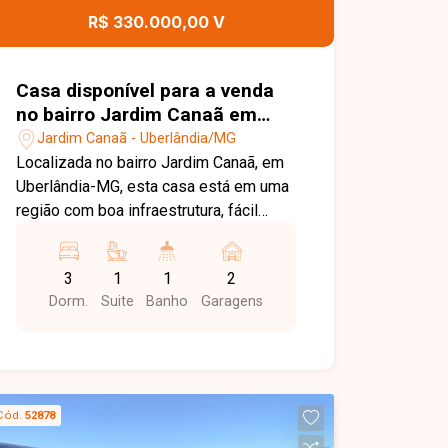
Uberlândia. Agende uma visita e venha
R$ 330.000,00 V
conhecer todos os detalhes deste
terreno.
Casa disponível para a venda
no bairro Jardim Canaã em
Uberlândia-MG
Jardim Canaã - Uberlândia/MG
Localizada no bairro Jardim Canaã, em
Uberlândia-MG, esta casa está em uma
região com boa infraestrutura, fácil
acesso às principais vias da cidade e
próxima a supermercados, escolas,
3
1
1
2
farmácias, comércios e diversos
Dorm.
Suite
Banho
Garagens
serviços, oferecendo praticidade e
qualidade de vida para toda a família. O
imóvel possui terreno de 250 m² e
aproximadamente 118,15 m² de área
construída. A casa principal é composta
Cód.
52878
por sala, copa, cozinha, 03 quartos,