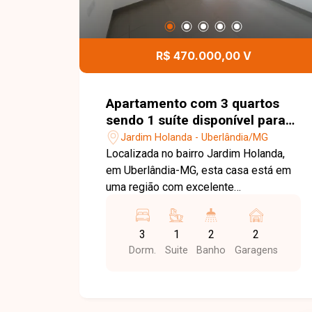
R$ 470.000,00 V
Apartamento com 3 quartos
sendo 1 suíte disponível para
venda no bairro Jardim
Jardim Holanda - Uberlândia/MG
Holanda em Uberlândia-MG
Localizada no bairro Jardim Holanda,
em Uberlândia-MG, esta casa está em
uma região com excelente
infraestrutura, fácil acesso às principais
vias da cidade e próxima a
3
1
2
2
supermercados, escolas, farmácias,
Dorm.
Suite
Banho
Garagens
comércios e diversos serviços,
proporcionando praticidade, conforto e
qualidade de vida para toda a família. O
imóvel possui aproximadamente 101