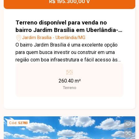
R$ 195.300,00 V
Terreno disponível para venda no
bairro Jardim Brasília em Uberlândia-
MG
Jardim Brasília - Uberlândia/MG
O bairro Jardim Brasília é uma excelente opção
para quem busca investir ou construir em uma
região com boa infraestrutura e fácil acesso às
principais vias de Uberlândia. O bairro conta com
comércios, escolas, supermercados e diversos
260.40 m²
serviços que proporcionam praticidade e
Terreno
qualidade de vida. Terreno com área total de
260,40 m², medindo 10,41 x 25 metros, ideal para
projetos residenciais ou de investimento.
Localizado em uma região com grande potencial
de valorização, oferece excelente oportunidade
Cód.
52783
para quem deseja construir em um bairro
consolidado. Entre em contato com a Delta