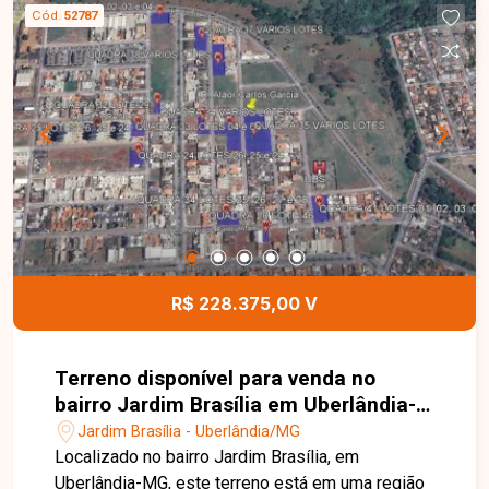
construção de um projeto residencial ou como
Cód.
52787
investimento, oferecendo excelente
aproveitamento e grande potencial de
valorização em uma região em expansão. Esta é
uma excelente oportunidade para adquirir um
terreno no bairro Jardim Brasília. Agende uma
visita e venha conhecer todos os detalhes deste
imóvel.
R$ 228.375,00 V
Terreno disponível para venda no
bairro Jardim Brasília em Uberlândia-
MG
Jardim Brasília - Uberlândia/MG
Localizado no bairro Jardim Brasília, em
Uberlândia-MG, este terreno está em uma região