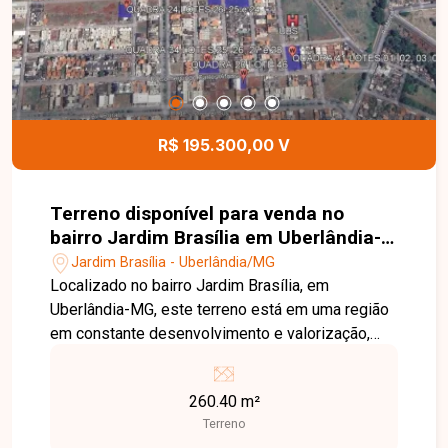
Jardim Brasília. Agende uma visita e venha
conhecer todos os detalhes deste imóvel.
R$ 195.300,00 V
Terreno disponível para venda no
bairro Jardim Brasília em Uberlândia-
MG
Jardim Brasília - Uberlândia/MG
Localizado no bairro Jardim Brasília, em
Uberlândia-MG, este terreno está em uma região
em constante desenvolvimento e valorização,
com fácil acesso às principais vias da cidade e
próximo a supermercados, escolas, farmácias,
260.40 m²
comércios e diversos serviços, proporcionando
Terreno
praticidade e excelente potencial para