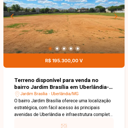
Imóveis e saiba mais sobre esta oportunidade.
Nossa equipe está pronta para fornecer todas as
informações e auxiliar você na realização do seu
investimento.
R$ 195.300,00 V
Terreno disponível para venda no
bairro Jardim Brasília em Uberlândia-
MG
Jardim Brasília - Uberlândia/MG
O bairro Jardim Brasília oferece uma localização
estratégica, com fácil acesso às principais
avenidas de Uberlândia e infraestrutura completa,
incluindo supermercados, escolas, farmácias e