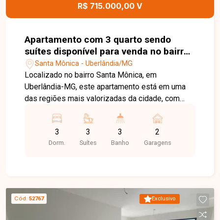
R$ 715.000,00 V
Apartamento com 3 quarto sendo
suítes disponível para venda no bairro
Santa Mônica em Uberlânida-MG
Santa Mônica - Uberlândia/MG
Localizado no bairro Santa Mônica, em
Uberlândia-MG, este apartamento está em uma
das regiões mais valorizadas da cidade, com
excelente infraestrutura, fácil acesso às
principais vias e proximidade com universidades,
3
3
3
2
supermercados, escolas, farmácias, restaurantes
Dorm.
Suítes
Banho
Garagens
e diversos comércios e serviços, proporcionando
praticidade e qualidade de vida. O imóvel conta
com sala ampla integrada à sacada gourmet com
churrasqueira, cozinha, área de serviço, lavabo,
03 quartos, sendo 01 suíte e 02 semi-suítes,
Cód.
52767
Exclusivo
oferecendo conforto, privacidade e excelente
distribuição dos ambientes. Dispõe ainda de 02