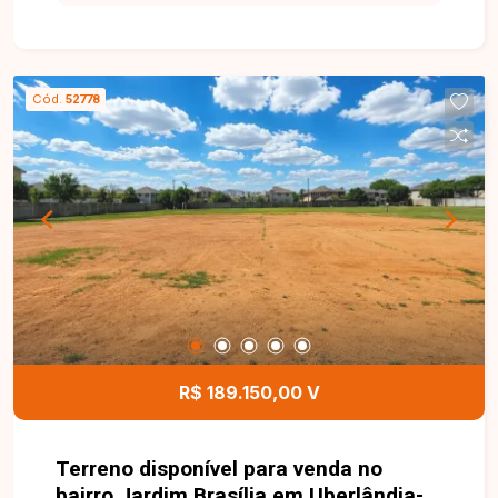
construção. O imóvel possui 260,40 m² de área
total, com dimensões de 10,41 metros de frente
por 25 metros de profundidade. O lote oferece
excelente aproveitamento para projetos
Cód.
52778
residenciais, proporcionando espaço ideal para a
construção de uma residência ou como opção de
investimento em uma região com grande
potencial de valorização. Esta é uma excelente
oportunidade para adquirir um terreno bem
localizado no bairro Jardim Brasília. Agende uma
visita e venha conhecer todos os detalhes deste
imóve
R$ 189.150,00 V
Terreno disponível para venda no
bairro Jardim Brasília em Uberlândia-