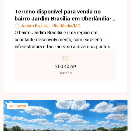
Terreno disponível para venda no
bairro Jardim Brasília em Uberlândia-
MG
Jardim Brasília - Uberlândia/MG
O bairro Jardim Brasília é uma região em
constante desenvolvimento, com excelente
infraestrutura e fácil acesso a diversos pontos
de Uberlândia. Conta com comércios, escolas,
supermercados, farmácias e serviços
260.40 m²
essenciais, tornando-se uma ótima opção tanto
Terreno
para moradia quanto para investimento. Terreno
com 260,40 m de área total, medindo 10,41
metros de frente por 25 metros de profundidade.
Excelente oportunidade para construção
residencial, com ótimo aproveitamento do
Cód.
52781
espaço e localização privilegiada em um bairro
consolidado. Entre em contato com a Delta
Imóveis e agende um atendimento. Nossa equipe
está pronta para apresentar todos os detalhes