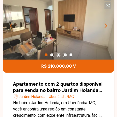
praticidade para organização, além de garagem
para 2 carros. Se você busca um imóvel
espaçoso, com área de lazer e excelente
localização, esta é uma ótima oportunidade. Entre
em contato com nossa equipe, agende uma visita
e venha conhecer todos os detalhes desta casa.
R$ 210.000,00 V
Apartamento com 2 quartos disponível
para venda no bairro Jardim Holanda
em Uberlândia-MG
Jardim Holanda - Uberlândia/MG
No bairro Jardim Holanda, em Uberlândia-MG,
você encontra uma região em constante
crescimento, com excelente infraestrutura, fácil