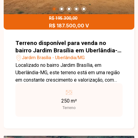
R$ 195.300,00
R$ 187.500,00 V
Terreno disponível para venda no
bairro Jardim Brasília em Uberlândia-
MG
Jardim Brasília - Uberlândia/MG
Localizado no bairro Jardim Brasília, em
Uberlândia-MG, este terreno está em uma região
em constante crescimento e valorização, com
fácil acesso às principais vias da cidade e
próximo a supermercados, escolas, farmácias,
250 m²
comércios e diversos serviços, proporcionando
Terreno
praticidade e excelente potencial para
construção. O imóvel possui 250,00 m² de área
total, com dimensões de 10 metros de frente por
25 metros de profundidade. O lote é ideal para a