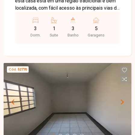
esta casa está em uma região tradicional e bem
localizada, com fácil acesso às principais vias da
cidade e próxima a supermercados, escolas,
farmácias, comércios e diversos serviços,
3
1
3
5
proporcionando praticidade e conforto para o dia
Dorm.
Suite
Banho
Garagens
a dia. O imóvel possui aproximadamente 400 m²
de terreno e 240 m² de área construída. Conta
com sala de visitas, sala de TV, sala de jantar, 03
quartos com armários planejados, sendo 01 suíte
com ar-condicionado, banheiro social com box e
Cód.
52770
espelho, cozinha completa com armários, área de
serviço independente, despensa e banheiro
externo. Na área externa, dispõe de excelente
espaço gourmet coberto com balcão, pia e
churrasqueira, além de amplo espaço cimentado
para lazer e convivência. A garagem comporta até
05 veículos, sendo 02 vagas cobertas e 03
descobertas no corredor, e o imóvel possui
portão eletrônico. Há ainda a possibilidade de