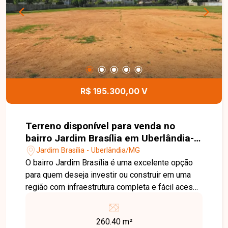
deste imóvel e ajudar você a realizar um
excelente investimento.
R$ 195.300,00 V
Terreno disponível para venda no
bairro Jardim Brasília em Uberlândia-
MG
Jardim Brasília - Uberlândia/MG
O bairro Jardim Brasília é uma excelente opção
para quem deseja investir ou construir em uma
região com infraestrutura completa e fácil acesso
às principais vias da cidade. Próximo a
comércios, escolas, supermercados, farmácias e
260.40 m²
serviços essenciais, oferece praticidade e