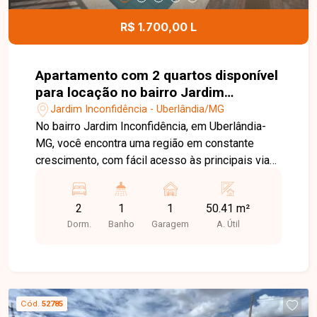
R$ 1.700,00 L
Apartamento com 2 quartos disponível
para locação no bairro Jardim
Inconfidência em Uberlândia-MG
Jardim Inconfidência - Uberlândia/MG
No bairro Jardim Inconfidência, em Uberlândia-
MG, você encontra uma região em constante
crescimento, com fácil acesso às principais vias
da cidade e excelente infraestrutura, além de
estar próxima a supermercados, escolas,
2
1
1
50.41 m²
farmácias e diversos serviços, proporcionando
Dorm.
Banho
Garagem
A. Útil
praticidade e qualidade de vida. Apartamento
com 46,28 m² de área privativa, composto por
sala de TV com sacada, 2 quartos, banheiro
social, cozinha, área de serviço e 1 vaga de
garagem. O imóvel possui ambientes bem
Cód.
52785
distribuídos, oferecendo conforto e