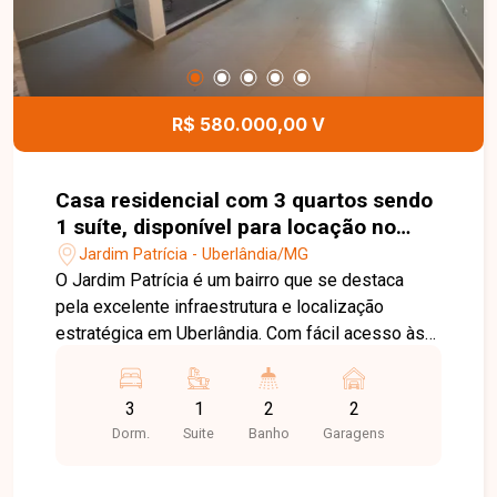
R$ 580.000,00 V
Casa residencial com 3 quartos sendo
1 suíte, disponível para locação no
bairro Jardim Patrícia em Uberlândia-
Jardim Patrícia - Uberlândia/MG
MG
O Jardim Patrícia é um bairro que se destaca
pela excelente infraestrutura e localização
estratégica em Uberlândia. Com fácil acesso às
principais avenidas da cidade, a região oferece
supermercados, escolas, farmácias, comércios e
3
1
2
2
diversos serviços, proporcionando praticidade e
Dorm.
Suite
Banho
Garagens
qualidade de vida para toda a família. Esta casa
conta com sala ampla em 2 ambientes com
jardim de inverno, lavabo, 3 quartos com armários,