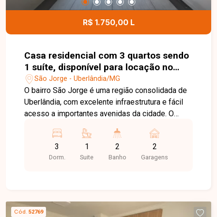
locação com a mobília apresentada nas fotos.
Esta é uma excelente oportunidade para quem
R$ 1.750,00 L
busca uma casa ampla, completa e bem
localizada no bairro Brasil. Agende uma visita e
venha conhecer todos os detalhes deste imóvel.
Casa residencial com 3 quartos sendo
1 suíte, disponível para locação no
bairro São Jorge em Uberlândia-MG
São Jorge - Uberlândia/MG
O bairro São Jorge é uma região consolidada de
Uberlândia, com excelente infraestrutura e fácil
acesso a importantes avenidas da cidade. O
bairro oferece ampla variedade de comércios,
supermercados, escolas, farmácias e serviços,
3
1
2
2
proporcionando praticidade, conforto e qualidade
Dorm.
Suite
Banho
Garagens
de vida para seus moradores. A casa conta com
sala ampla, 3 quartos, sendo 1 suíte, banheiro
social, cozinha, varanda com churrasqueira, área
de serviço e um amplo quintal. Nos fundos,
possui um quarto de despensa, oferecendo mais
Cód.
52769