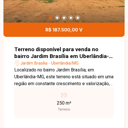
R$ 187.500,00 V
Terreno disponível para venda no
bairro Jardim Brasília em Uberlândia-
MG
Jardim Brasília - Uberlândia/MG
Localizado no bairro Jardim Brasília, em
Uberlândia-MG, este terreno está situado em uma
região em constante crescimento e valorização,
com fácil acesso às principais vias da cidade e
próximo a supermercados, escolas, farmácias,
250 m²
comércios e diversos serviços, proporcionando
Terreno
praticidade e excelente potencial para
construção. O imóvel possui 250,00 m² de área
total, com dimensões de 10 metros de frente por