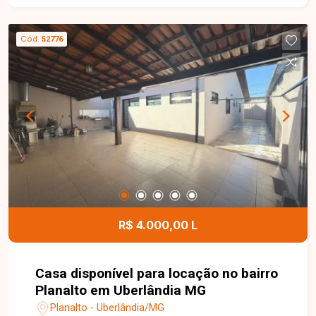
sendo 1 suíte com box e armário, banheiro social,
cozinha planejada com armários, fogão cooktop e
Cód.
52776
forno, área de serviço, além de um excelente
espaço gourmet com churrasqueira, ideal para
momentos de lazer e confraternização. O imóvel
dispõe ainda de 2 vagas de garagem, portão
eletrônico e concertina, garantindo mais conforto
e segurança. Agende uma visita e venha conhecer
todos os detalhes deste imóvel. Entre em
contato com a Delta Imóveis e conte com uma
equipe especializada para encontrar o imóvel
ideal para você e sua família.
R$ 4.000,00 L
Casa disponível para locação no bairro
Planalto em Uberlândia MG
Planalto - Uberlândia/MG