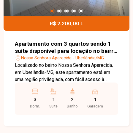
R$ 2.200,00 L
Apartamento com 3 quartos sendo 1
suíte disponível para locação no bairro
Nossa Senhora Aparecida em
Nossa Senhora Aparecida - Uberlândia/MG
Uberlândia-MG
Localizado no bairro Nossa Senhora Aparecida,
em Uberlândia-MG, este apartamento está em
uma região privilegiada, com fácil acesso à
Universidade Federal de Uberlândia (UFU) ?
Campus Umuarama, além de estar próximo a
3
1
2
1
supermercados, farmácias, escolas, comércios e
Dorm.
Suite
Banho
Garagem
diversos serviços, oferecendo praticidade e
comodidade no dia a dia. O imóvel conta com
sala ampla em dois ambientes com sacada,
cozinha e lavanderia com armários planejados,