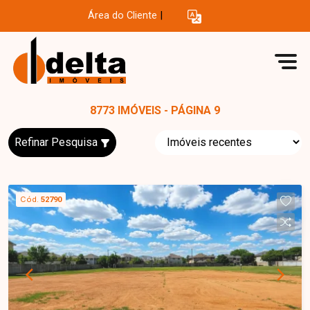
Área do Cliente
|
8773 IMÓVEIS - PÁGINA 9
Refinar Pesquisa
Cód.
52790