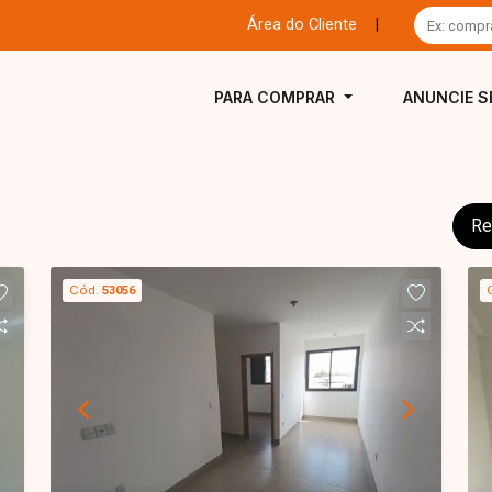
Área do Cliente
|
PARA COMPRAR
ANUNCIE S
Re
Cód.
53056