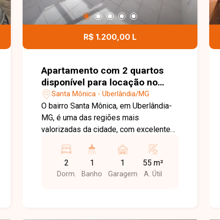
R$ 1.200,00 L
Apartamento com 2 quartos
disponível para locação no
bairro Santa Mônica em
Santa Mônica - Uberlândia/MG
Uberlândia-MG
O bairro Santa Mônica, em Uberlândia-
MG, é uma das regiões mais
valorizadas da cidade, com excelente
infraestrutura e fácil acesso às
principais avenidas. Próximo à UFU,
2
1
1
55 m²
supermercados, escolas, farmácias,
Dorm.
Banho
Garagem
A. Útil
restaurantes e diversos comércios,
oferece praticidade, conforto e
qualidade de vida. Apartamento
disponível para locação com