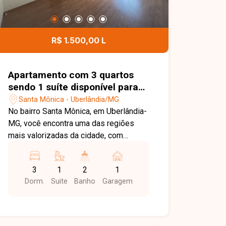
R$ 1.500,00 L
Apartamento com 3 quartos
sendo 1 suíte disponível para
locação no bairro Santa
Santa Mônica - Uberlândia/MG
Mônica em Uberlândia-MG
No bairro Santa Mônica, em Uberlândia-
MG, você encontra uma das regiões
mais valorizadas da cidade, com
excelente infraestrutura, fácil acesso
às principais avenidas, além de estar
3
1
2
1
próximo à UFU, supermercados,
Dorm.
Suite
Banho
Garagem
escolas, farmácias, restaurantes e
diversos serviços, proporcionando
praticidade e qualidade de vida.
Apartamento disponível para locação