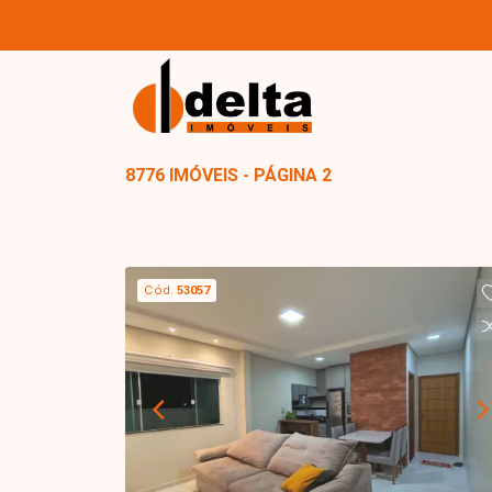
8776 IMÓVEIS - PÁGINA 2
Cód.
53057