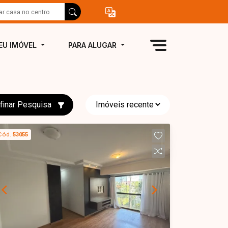
EU IMÓVEL
PARA ALUGAR
finar Pesquisa
Cód.
53055