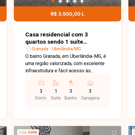
excelente oportunidade para quem
deseja morar em um apartamento novo,
R$ 3.500,00 L
bem localizado e com todo o conforto
para o dia a dia. Entre em contato e
agende sua visita!
Casa residencial com 3
quartos sendo 1 suíte
disponível para locação no
Granada - Uberlândia/MG
bairro Granada em Uberlândia-
O bairro Granada, em Uberlândia-MG, é
MG
uma região valorizada, com excelente
infraestrutura e fácil acesso às
principais vias da cidade. Próximo ao
Hospital Municipal, supermercados,
3
1
3
3
escolas, farmácias e diversos
Dorm.
Suite
Banho
Garagens
comércios, oferece praticidade,
conforto e qualidade de vida para toda
a família. Casa composta por sala em
02 ambientes, 03 quartos, sendo 01
suíte, banheiro social com box em
Cód.
53035