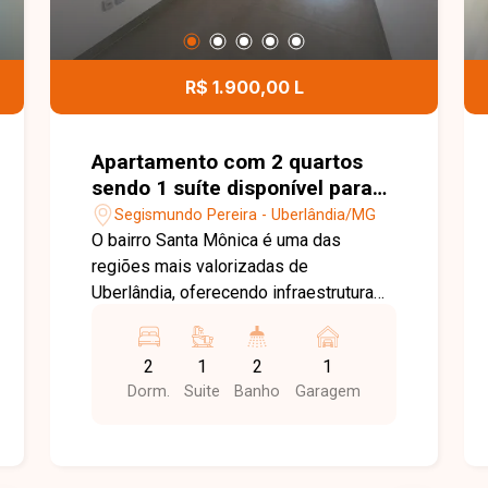
R$ 1.900,00 L
Apartamento com 2 quartos
sendo 1 suíte disponível para
locação no bairro Santa
Segismundo Pereira - Uberlândia/MG
Mônica em Uberlândia-MG
O bairro Santa Mônica é uma das
regiões mais valorizadas de
Uberlândia, oferecendo infraestrutura
completa, fácil acesso às principais
avenidas da cidade e proximidade com
2
1
2
1
supermercados, universidades,
Dorm.
Suite
Banho
Garagem
escolas, farmácias, restaurantes,
academias e diversos serviços. Uma
excelente opção para quem busca
conforto, praticidade e qualidade de