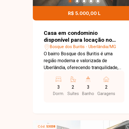
para futuras ampliações. Entre em
contato para mais informações e
R$ 5.000,00 L
agende uma visita para conhecer esta
excelente oportunidade.
Casa em condominio
disponível para locação no
bairro Bosque dos Buritis em
Bosque dos Buritis - Uberlândia/MG
Uberlândia-MG
O bairro Bosque dos Buritis é uma
região moderna e valorizada de
Uberlândia, oferecendo tranquilidade,
segurança e fácil acesso às principais
vias da cidade. Próximo à Granja
3
2
3
2
Marileusa, conta com excelente
Dorm.
Suítes
Banho
Garagens
infraestrutura e está cercado por
comércios, serviços e opções de lazer,
proporcionando praticidade e qualidade
de vida. Casa Mobiliada disponivel para
locação,sendo Sala com painel para TV,
Cód.
53038