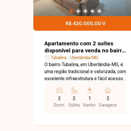
R$ 420.000,00 V
Apartamento com 2 suítes
disponível para venda no bairro
Tubalina em Uberlândia-MG
Tubalina - Uberlândia/MG
O bairro Tubalina, em Uberlândia-MG, é
uma região tradicional e valorizada, com
excelente infraestrutura e fácil acesso
às principais vias da cidade. Próximo a
supermercados, escolas, farmácias,
2
2
1
2
restaurantes e diversos comércios,
Dorm.
Suítes
Banho
Garagens
oferece praticidade, conforto e
qualidade de vida para toda a família.
Apartamento com aproximadamente
87m² de área privativa, composto por