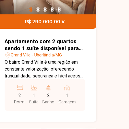
para mais informações e agende uma
visita para conhecer esta excelente
oportunidade comercial.
R$ 290.000,00 V
Apartamento com 2 quartos
sendo 1 suíte disponível para
venda no bairro Grand Ville em
Grand Ville - Uberlândia/MG
Uberlândia-MG
O bairro Grand Ville é uma região em
constante valorização, oferecendo
tranquilidade, segurança e fácil acesso
às principais vias de Uberlândia.
Próximo a supermercados, escolas,
2
1
2
1
farmácias, comércios e diversos
Dorm.
Suite
Banho
Garagem
serviços, proporciona praticidade e
qualidade de vida para quem busca
morar ou investir. Sala com sacada
integrada, 2 quartos, sendo 1 suíte,